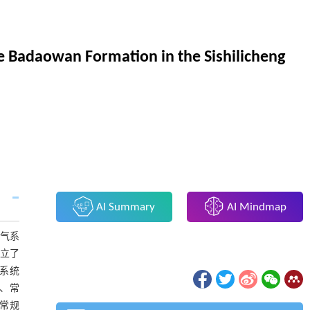
e Badaowan Formation in the Sishilicheng
AI Summary
AI Mindmap
油气系
建立了
气系统
、常
,常规