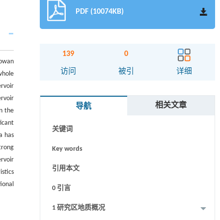
PDF (10074KB)
139
0
aowan
摘要
访问
被引
详细
 whole
rvoir
Abstract
rvoir
相关文章
导航
Graphical abstract
n the
icant
关键词
a has
trong
Key words
rvoir
引用本文
stics
ional
0 引言
1 研究区地质概况