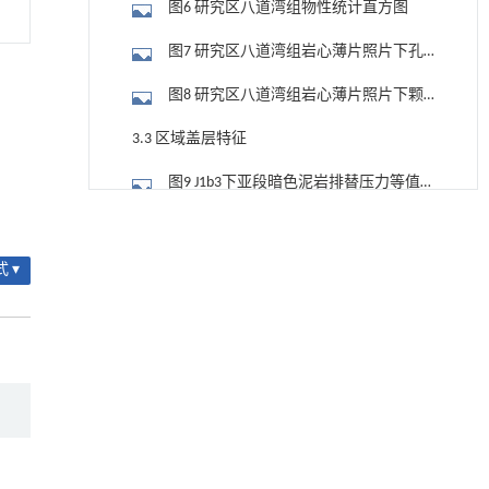
图6 研究区八道湾组物性统计直方图
图7 研究区八道湾组岩心薄片照片下孔
缝特征
图8 研究区八道湾组岩心薄片照片下颗
粒接触特征
3.3 区域盖层特征
图9 J1b3下亚段暗色泥岩排替压力等值
线图
用于宽浓度范围高效捕集CO₂及低能耗再生的新
[1]
3.4 圈闭特征
型酮基IPDA相变吸收剂
Engineering
. 2026, Vol.58(3): 1-303
图10 城2井附近J1b断块圈闭位置
 ▾
https://doi.org/10.1016/j.eng.2025.05.008
表1 城2井附近J1b断块圈闭要素统计表
基于机器学习揭示二氢杨梅素抑制TGF-β/ALK5
[2]
3.5 生储盖匹配特征
信号通路治疗肺纤维化的新机制
Engineering
. 2026, Vol.58(3): 1-303
4 成藏动态要素演化特征
https://doi.org/10.1016/j.eng.2025.10.017
4.1 常规油气烃源岩演化与圈闭形成期
利用纳米结构增强水产养殖安全性——危害物
[3]
检测与去除
匹配
图11 研究区城1井八道湾组成藏要素匹