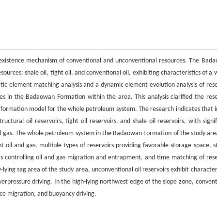
oexistence mechanism of conventional and unconventional resources. The Bad
ources: shale oil, tight oil, and conventional oil, exhibiting characteristics of a
ic element matching analysis and a dynamic element evolution analysis of rese
 in the Badaowan Formation within the area. This analysis clarified the rese
r formation model for the whole petroleum system. The research indicates that i
ural oil reservoirs, tight oil reservoirs, and shale oil reservoirs, with signif
l and gas. The whole petroleum system in the Badaowan Formation of the study are
nt oil and gas, multiple types of reservoirs providing favorable storage space, s
ts controlling oil and gas migration and entrapment, and time matching of rese
ying sag area of the study area, unconventional oil reservoirs exhibit characteri
verpressure driving. In the high-lying northwest edge of the slope zone, convent
ance migration, and buoyancy driving.