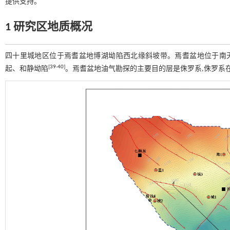
提供支持。
1 研究区地质概况
四十里城地区位于焉耆盆地博湖坳陷西北缘斜坡带。焉耆盆地位于南天
[
39
-
40
]
起、和静坳陷
。焉耆盆地油气勘探的主要目的层是侏罗系,侏罗系