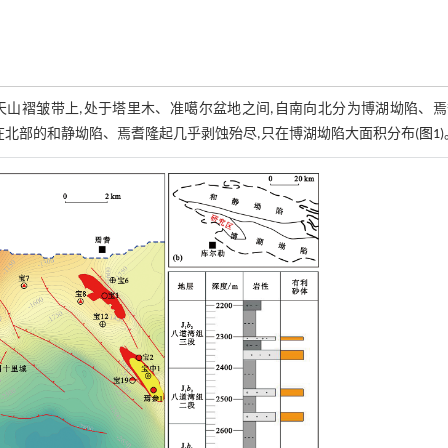
山褶皱带上,处于塔里木、准噶尔盆地之间,自南向北分为博湖坳陷、焉
在北部的和静坳陷、焉耆隆起几乎剥蚀殆尽,只在博湖坳陷大面积分布(
图1