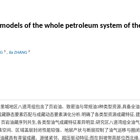
n models of the whole petroleum system of th
3
3
NG
,
Jia ZHANG
里城地区八道湾组包含了页岩油、致密油与常规油3种类型资源,具备全
成藏静态要素匹配与成藏动态要素演化分析,明确了各类型资源成藏特征,
页岩油藏序列共生,各类型油气成藏特征差异明显;研究区八道湾组全油
集空间、区域盖层封闭性能较强、地层产状与断层控制了油气运移与圈闭
规油藏具有滞留成藏、源储紧邻、超压驱动特征;而在斜坡带高部位西北缘