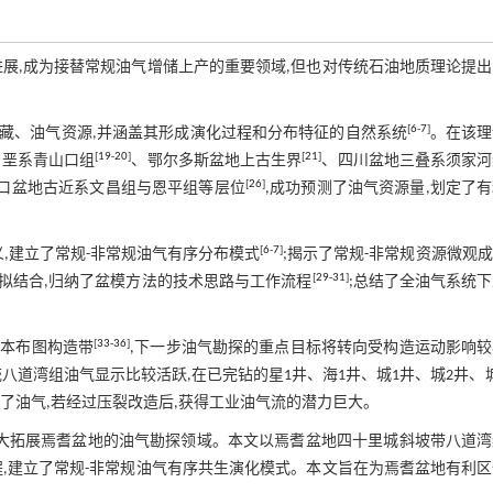
展,成为接替常规油气增储上产的重要领域,但也对传统石油地质理论提
[
6
-
7
]
藏、油气资源,并涵盖其形成演化过程和分布特征的自然系统
。在该理
[
19
-
20
]
[
21
]
白垩系青山口组
、鄂尔多斯盆地上古生界
、四川盆地三叠系须家河
[
26
]
口盆地古近系文昌组与恩平组等层位
,成功预测了油气资源量,划定了
[
6
-
7
]
,建立了常规-非常规油气有序分布模式
;揭示了常规-非常规资源微观
[
29
-
31
]
拟结合,归纳了盆模方法的技术思路与工作流程
;总结了全油气系统
[
33
-
36
]
和本布图构造带
,下一步油气勘探的重点目标将转向受构造运动影响
八道湾组油气显示比较活跃,在已完钻的星1井、海1井、城1井、城2井、
了油气,若经过压裂改造后,获得工业油气流的潜力巨大。
大大拓展焉耆盆地的油气勘探领域。本文以焉耆盆地四十里城斜坡带八道湾
,建立了常规-非常规油气有序共生演化模式。本文旨在为焉耆盆地有利