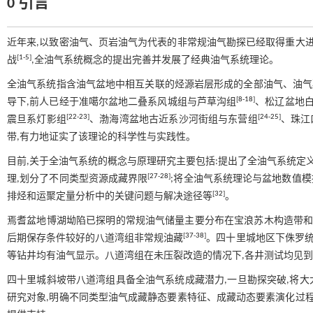
0 引言
近年来,以致密油气、页岩油气为代表的非常规油气勘探已经取得重大进
[
1
-
5
]
战
,全油气系统概念的提出完善并发展了经典油气系统理论。
全油气系统指含油气盆地中相互关联的烃源岩层形成的全部油气、油气
[
8
-
18
]
导下,前人已经于准噶尔盆地二叠系风城组与芦草沟组
、松辽盆地
[
22
-
23
]
[
24
-
25
]
震旦系灯影组
、渤海湾盆地古近系沙河街组与东营组
、珠江
带,有力地证实了该理论的科学性与实践性。
目前,关于全油气系统的概念与原理研究主要包括:提出了全油气系统定义
[
27
-
28
]
理,划分了不同类型资源成藏界限
;将全油气系统理论与盆地数值模
[
32
]
排烃和运聚定量分析中的关键问题与解决途径等
。
焉耆盆地博湖坳陷已探明的常规油气储量主要分布在宝浪苏木构造带
[
37
-
38
]
后期保存条件较好的八道湾组非常规油藏
。四十里城地区下侏罗统
等钻井均有油气显示。八道湾组在未压裂改造的情况下,各井测试均见到
四十里城斜坡带八道湾组具备全油气系统成藏潜力,一旦勘探突破,将
研究对象,明确不同类型油气成藏静态要素特征、成藏动态要素演化过程