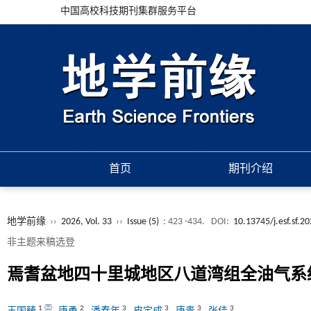
中国高校科技期刊集群服务平台
首页
期刊介绍
地学前缘
››
2026, Vol. 33
››
Issue (5)
: 423 -434.
DOI:
10.13745/j.esf.sf.2
非主题来稿选登
焉耆盆地四十里城地区八道湾组全油气系
1
2
3
3
3
3