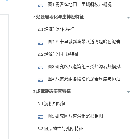
图1 焉耆盆地四十里城斜坡带概况
2 烃源岩地化与生排烃特征
2.1 烃源岩地化特征
图2 四十里城斜坡带八道湾组暗色泥岩
厚度及地化指标等值线图
2.2 烃源岩生排烃特征
图3 研究区八道湾组三类烃源岩热模拟
实验产油率(a)与产气率(b)对比图
图4 八道湾组各段暗色泥岩厚度与排油
强度
3 成藏静态要素特征
3.1 沉积相特征
图5 研究区八道湾组沉积相图
3.2 储层物性与孔隙特征