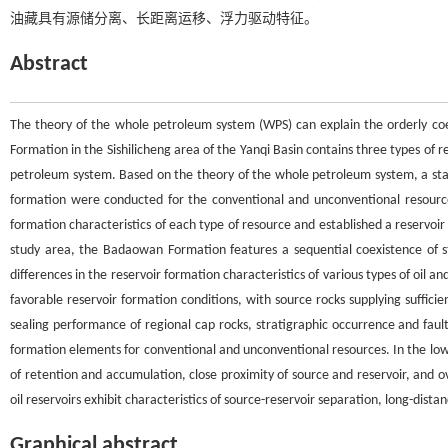
油藏具有源储分离、长距离运移、浮力驱动特征。
Abstract
The theory of the whole petroleum system (WPS) can explain the orderly c
Formation in the Sishilicheng area of the Yanqi Basin contains three types of res
petroleum system. Based on the theory of the whole petroleum system, a stat
formation were conducted for the conventional and unconventional resources
formation characteristics of each type of resource and established a reservoi
study area, the Badaowan Formation features a sequential coexistence of struct
differences in the reservoir formation characteristics of various types of oi
favorable reservoir formation conditions, with source rocks supplying sufficie
sealing performance of regional cap rocks, stratigraphic occurrence and faul
formation elements for conventional and unconventional resources. In the low-l
of retention and accumulation, close proximity of source and reservoir, and o
oil reservoirs exhibit characteristics of source-reservoir separation, long-dist
Graphical abstract