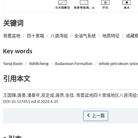
关键词
焉耆盆地
/
四十里城
/
八道湾组
/
全油气系统
/
地质特征
/
成藏
Key words
Yanqi Basin
/
Sishilicheng
/
Badaowan Formation
/
whole petroleum syst
引用本文
王国臻,唐勇,潘春年,皮定成,唐贵,张佳. 焉耆盆地四十里城地区八道湾组
DOI:10.13745/j.esf.sf.2024.6.35
上一篇