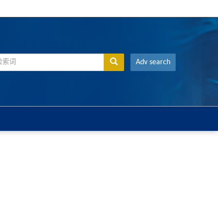
Adv search