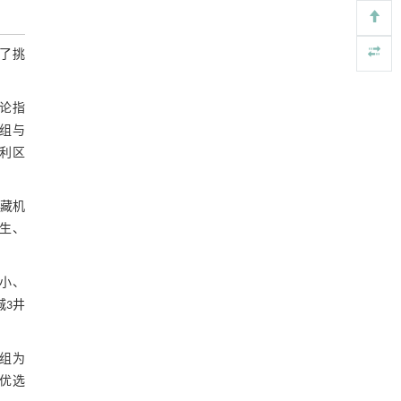
Engineering
. 2026, Vol.58(3): 1-303
配耦合演化
https://doi.org/10.1016/j.eng.2025.07.044
4.2 非常规油气储层致密化与油气充注
出了挑
的匹配
基于检流计的无对准误差全原位成像与激光加
[4]
5 全油气系统成藏模式
工系统及其在泛半导体制造中的应用
Engineering
. 2026, Vol.58(3): 1-303
5.1 常规油气浮力成藏模式
论指
https://doi.org/10.1016/j.eng.2025.07.041
组与
图12 研究区八道湾组常规油藏原油平面
有利区
内置陶瓷驱动单元的厘米级可重构压电机器人
[5]
运移模式
Engineering
. 2026, Vol.58(3): 1-303
5.2 非常规油气自封闭成藏模式
https://doi.org/10.1016/j.eng.2025.06.043
成藏机
图13 毛管力封闭与浮力成藏下限示意图
下生、
5.3 全油气系统成藏模式
较小、
图14 四十里城地区八道湾组全油气系统
城3井
成藏模式
6 结论
参考文献
组为
区优选
基金资助