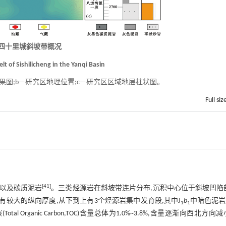
地四十里城斜坡带概况
lt of Sishilicheng in the Yanqi Basin
图;b—研究区地理位置;c—研究区区域地层柱状图。
Full siz
[
41
]
层以及碳质泥岩
。三类烃源岩在斜坡带连片分布,沉积中心位于斜坡凹陷
有较大的纵向厚度,从下到上有3个烃源岩集中发育段,其中J
b
中暗色泥岩
1
1
tal Organic Carbon,TOC)含量总体为1.0%~3.8%,含量逐渐向西北方向减