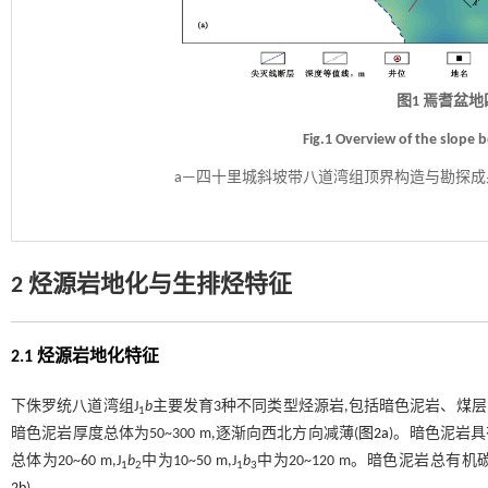
图1 焉耆盆
Fig.1 Overview of the slope be
a—四十里城斜坡带八道湾组顶界构造与勘探成果
2 烃源岩地化与生排烃特征
2.1 烃源岩地化特征
下侏罗统八道湾组J
b
主要发育3种不同类型烃源岩,包括暗色泥岩、煤
1
暗色泥岩厚度总体为50~300 m,逐渐向西北方向减薄(
图2a
)。暗色泥岩具
总体为20~60 m,J
b
中为10~50 m,J
b
中为20~120 m。暗色泥岩总有机碳(To
1
2
1
3