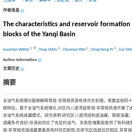
王国臻
,
唐勇
,
潘春年
,
皮定成
,
唐贵
,
张佳
作者信息
+
The characteristics and reservoir formatio
blocks of the Yanqi Basin
1
2
3
3
Guozhen WANG
,
Yong TANG
,
Chunnian PAN
,
Dingcheng PI
,
Gui TA
Author information
+
文章历史
+
摘要
全油气系统理论能够解释常规-非常规资源有序共生机理。焉耆盆地四十
统特征。基于全油气系统理论,对区内八道湾组常规-非常规资源开展了
全油气系统成藏模式。研究表明:研究区八道湾组构造油藏、致密油藏、
成藏条件良好,烃源岩供应了充足的油气、多类型储集层提供了有利储
规-非常规资源成藏要素具有时间匹配性;在研究区低部位凹陷区,非常