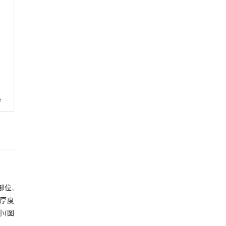
e
部位,
厚度
小(
图