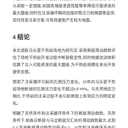
以采取一定措施,如提高储层渗透性能等来降低可能诱发的
最大震级;同时在注采循环期间加强井筒压力和微震等监测,
及时改变注采方案,可有效避免产生较大地震。
4 结论
本文选取马头营干热岩场地为研究区,采用断层滑动趋势评
估了场地干热岩开发过程中断层稳定性,同时依据扰动体积
估算了注入可能诱发的最大震级,为干热岩规模化安全开发
提供支撑。
预测了注采循环引起的孔隙压力变化。10年内马头营干热
岩场地断层的孔隙压力变化不超过0.8 MPa。与天然地应力
相比,干热岩的注采过程不会引起断层上有效应力的明显变
化。
明确了天然条件和注采循环条件下的断层滑动趋势。天然
条件下,柏各庄断层与马北断层交汇处的滑动趋势最大,达到
0.4,其余断层滑动趋势均低于0.3。10年的注采循环不会引