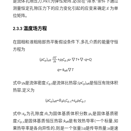
是流体孔隙压力,Pa;
C
为弹性矩阵,必须在“排水”条件下通过
测量恒定孔隙压力下的应力变化引起的应变来确定;
E
为单
位矩阵。
2.3.3 温度场方程
在固相和液相局部热平衡假设条件下,多孔介质的能量守恒
方程为
∂
T
(
ρC
)
+
ρ
C
u
·∇
T
+∇·
q
=
Q
∂
T
∂
t
p
eff
f
p
,
f
∂
t
q
=-
k
∇
T
eff
式中:
ρ
是流体密度;
C
是流体比热容;(
ρC
)
是恒压有效体积
f
p,f
p
eff
热容,定义为
(
ρC
)
=
θ
ρ
C
+
ε
ρ
C
p
eff
s
s
p,s
p
f
p,f
式中:
ε
为孔隙度;
θ
为固体基质体积分数;
ρ
是固体基质密
p
s
s
度;
C
是固体基质恒压热容;
k
是有效热导率(一个标量,如
p,s
eff
果热导率是各向异性的,则是一个张量);
q
是传导热量;
u
是速