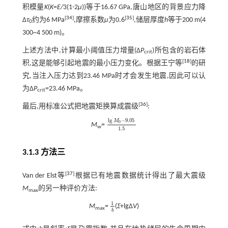
积模量
K
(
K
=
E/
3(1-2
μ
))等于16.67 GPa,唐山地区的背景应力降
[
34
]
[
35
]
Δ
τ
约为6 MPa
,摩擦系数
μ
为0.6
,储层厚度
h
等于200 m(4
0
300~4 500 m)。
上述方法中,计算最小阈值压力增量(Δ
P
)所包含的岩石体
crit
[
18
]
积,这是能够引起地震的最小压力变化。根据王宁等
的研
究,当注入压力达到23.46 MPa时才会发生地震,因此可以认
为Δ
P
=23.46 MPa。
crit
[
36
]
最后,用标准公式把地震矩换算成震级
:
l
g
−
9.05
M
0
M
=
l
g
M
0
-
9.05
1.5
w
1.5
3.1.3 方法三
[
37
]
Van der Elst等
根据已有地震数据统计得出了最大震级
M
的另一种评价方法:
max
1
M
=
(
Σ
+lgΔ
V
)
1
b
max
b