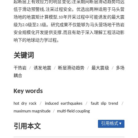
起断层上有效应力的明显变化;注采期间断层滑动趋势均远
低于滑动预警线,注采过程安全。优选出两种适用于马头营
场地的地震矩计算模型,10年开采过程中可能诱发的最大震
级为2.0级至2.1级。研究成果不仅能够为马头营场地干热岩
安全规模化开发提供支撑,而且有助于深入理解工程活动影
响下的地球动力学过程。
关键词
干热岩
/
诱发地震
/
断层滑动趋势
/
最大震级
/
多场
耦合
Key words
hot dry rock
/
induced earthquakes
/
fault slip trend
/
maximum magnitude
/
multi-field coupling
引用格式 ▾
引用本文