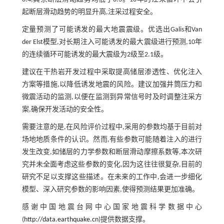
起断层滑动趋势的明显升高,注采过程安全。
定量预测了可能诱发的最大地震震级。优选出Galis和Van
der Elst模型,对长期注入可能诱发的最大震级进行预测,10年
的连续循环可能诱发的最大震级为2级至2.1级。
建议在干热岩开发过程中采取提高储层渗透性、优化注入
方案等措施,以降低诱发地震的风险。建议加强井筒压力和
微震活动的监测,以便在监测到异常信号时及时调整注采方
案,确保开发活动的安全性。
需要注意的是,在风险评价过程中,采用的参数均基于目前对
场地地质条件的认识。然而,有些参数可能随着注入的进行
发生改变,如储层的力学参数和断层滑动摩擦系数等,本次研
究并未全面考虑这些参数的变化,因为这往往很复杂,目前的
研究不足以支撑这些描述。在未来的工作中,会进一步细化
模型、深入研究参数的影响因素,使得预测结果更加准确。
感谢中国地震台网中心国家地震科学数据中心
(
http://data.earthquake.cn
)提供数据支撑。