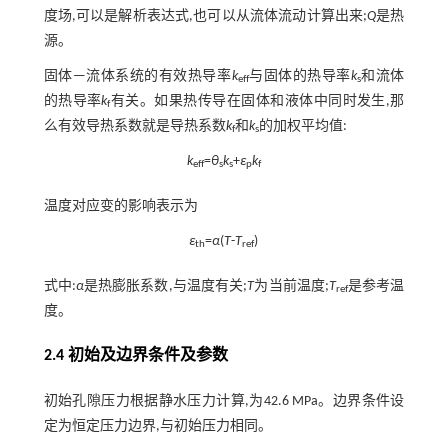
度场,可以是解析表达式,也可以从流体流动计算出来;
Q
是热
源。
固体—流体系统的有效热导率
k
与固体的热导率
k
和流体
eff
s
的热导率
k
有关。如果热传导在固体和液体中同时发生,那
f
么有效导热系数就是导热系数
k
和
k
的加权平均值:
f
s
k
=
θ
k
+
ε
k
eff
s
s
p
f
温度对应变的影响表示为
ε
=
α
(
T
-
T
)
th
ref
式中:
α
是热膨胀系数,与温度有关;
T
为当前温度;
T
是参考温
ref
度。
2.4 初始及边界条件及参数
初始孔隙压力根据静水压力计算,为42.6 MPa。边界条件设
定为恒定压力边界,与初始压力相同。