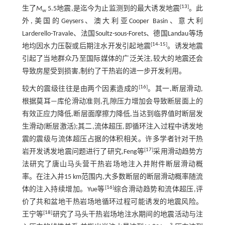
[
13
]
生了
M
5.5地震,是迄今为止监测到的最大诱发地震
。此
w
外,美国的Geysers、澳大利亚Cooper Basin、意大利
Larderello-Travale、法国Soultz-sous-Forets、德国Landau等场
[
14
-
15
]
地均因水力压裂或后期注水开发引起地震
。诱发地震
引起了当地群众乃至国际媒体的广泛关注,较大的地震还会
导致房屋受到损害,制约了干热岩的进一步开发利用。
[
16
]
较大的震级往往是由两个因素造成的
。其一,断层滑动,
根据莫耳—库伦滑动准则,孔隙压力增加会导致断层面上的
有效正应力降低,断层面摩擦力降低,当达到临界值时断层发
生滑动(断层激活);其二,流体超压,即循环注入过程中诱发地
震的震级与流体超压占据的体积相关。许多学者针对干热
[
17
]
岩开发诱发地震问题进行了研究,Feng等
采用滑动趋势方
法研究了唐山马头营干热岩场地注入井附件断层滑动概
率。在注入井15 km范围内,大多数断层的断层滑动概率随流
[
16
]
体的注入持续增加。Yue等
综合滑动趋势和流体超压,评
价了共和盆地干热岩场地循环过程可能诱发的地震风险。
[
18
]
王宁等
研究了马头干热岩场地注水期间的地震活动与注