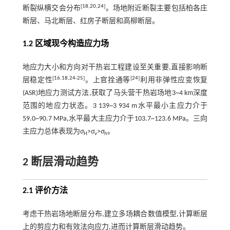
[
18
,
20
,
24
]
断裂纵横交会分布
。场地附近断裂主要包括柏各庄
断层、马北断层、红房子断层和高柳断层。
1.2 区域现今构造应力场
地应力大小和方向对干热岩工程建设至关重要,直接影响断
[
16
,
18
,
24
-
25
]
[
24
]
层稳定性
。上官拴通等
利用非弹性应变恢复
(ASR)地应力测试方法,获取了马头营干热岩场地3~4 km深度
范围的地应力状态。3 139~3 934 m水平最小主应力介于
59.0~90.7 MPa,水平最大主应力介于103.7~123.6 MPa。三向
主应力总体表现为
σ
>
σ
>
σ
。
H
v
h
2 断层滑动趋势
2.1 评价方法
考虑干热岩场地断层分布,建立多场耦合数值模型,计算断层
上的剪应力和有效法向应力,进而计算断层滑动趋势。