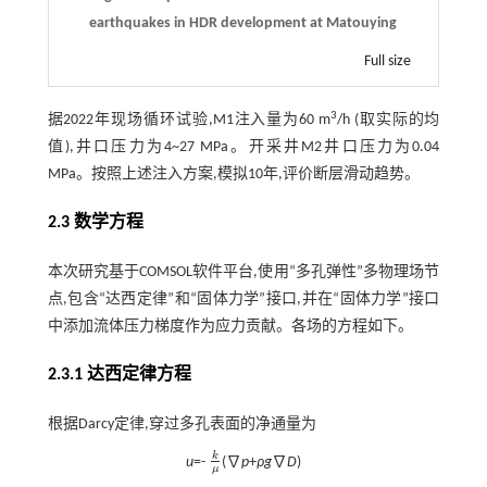
earthquakes in HDR development at Matouying
Full size
3
据2022年现场循环试验,M1注入量为60 m
/h (取实际的均
值),井口压力为4~27 MPa。开采井M2井口压力为0.04
MPa。按照上述注入方案,模拟10年,评价断层滑动趋势。
2.3 数学方程
本次研究基于COMSOL软件平台,使用“多孔弹性”多物理场节
点,包含“达西定律”和“固体力学”接口,并在“固体力学”接口
中添加流体压力梯度作为应力贡献。各场的方程如下。
2.3.1 达西定律方程
根据Darcy定律,穿过多孔表面的净通量为
k
u
=-
(∇
p
+
ρg
∇
D
)
k
μ
μ