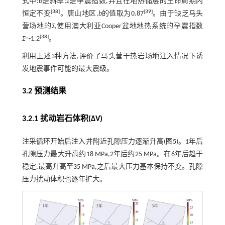
式中:
b
是斜率;
Σ
是孕震指数,并且在地热储层的生命周期内
[
38
]
[
39
]
恒定不变
。唐山地区,
b
的值取为0.87
。由于缺乏马头
营场地的
Σ
,使用澳大利亚Cooper盆地地热系统的孕震指数
[
38
]
Σ
=-1.2
。
利用上述3种方法,评价了马头营干热岩场地注入情况下诱
发地震事件可能的最大震级。
3.2 预测结果
3.2.1 扰动岩石体积(ΔV)
注采循环开始后注入井附近孔隙压力逐渐升高(
图5
)。1年后
孔隙压力最大升高约18 MPa,2年后约25 MPa。在6年后趋于
稳定,最高升高至35 MPa,之后最大压力基本保持不变。孔隙
压力扰动体积也逐年扩大。