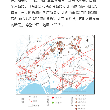
卢东断裂)、北东东向(如唐山断裂带、野鸡坨断裂、昌黎—
宁河断裂、仓东断裂和西南庄断裂)、北西向(蓟运河断裂、
滦县—乐亭断裂和柏各庄断裂)、北西西向(冷口断裂)和近
东西向(汉沽断裂和海河断裂)。北东向断层是该地区最显著
[
17
,
19
-
20
]
的断层,贯穿整个唐山地区
。