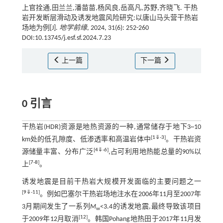
上官拴通,田兰兰,潘苗苗,杨风良,岳高凡,苏野,齐晓飞. 干热
岩开发断层滑动及诱发地震风险研究:以唐山马头营干热岩
场地为例[J].
地学前缘
, 2024, 31(6): 252-260
DOI:10.13745/j.esf.sf.2024.7.23
上一篇
下一篇
0 引言
干热岩(HDR)资源是地热资源的一种,通常储存于地下3~10
[
1
⇓
-
3
]
km处的低孔隙度、低渗透率和高温岩体中
。干热岩资
[
4
⇓
-
6
]
源储量丰富、分布广泛
,占可利用地热能总量的90%以
[
7
-
8
]
上
。
诱发地震是目前干热岩大规模开发面临的主要问题之一
[
9
⇓
-
11
]
。例如巴塞尔干热岩场地注水在2006年11月至2007年
3月期间发生了一系列
M
<3.4的诱发地震,最终导致该项目
w
[
12
]
于2009年12月取消
。韩国Pohang地热田于2017年11月发