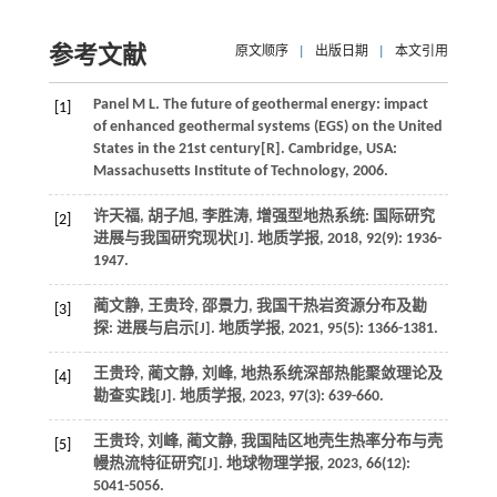
参考文献
原文顺序
|
出版日期
|
本文引用
Panel
M L
.
The future of geothermal energy: impact
[1]
of enhanced geothermal systems (EGS) on the United
States in the 21st century
[R]. Cambridge, USA:
Massachusetts Institute of Technology,
2006
.
许天福, 胡子旭, 李胜涛, 增强型地热系统: 国际研究
[2]
进展与我国研究现状[J].
地质学报
,
2018
,
92
(9): 1936-
1947.
蔺文静, 王贵玲, 邵景力, 我国干热岩资源分布及勘
[3]
探: 进展与启示[J].
地质学报
,
2021
,
95
(5): 1366-1381.
王贵玲, 蔺文静, 刘峰, 地热系统深部热能聚敛理论及
[4]
勘查实践[J].
地质学报
,
2023
,
97
(3): 639-660.
王贵玲, 刘峰, 蔺文静, 我国陆区地壳生热率分布与壳
[5]
幔热流特征研究[J].
地球物理学报
,
2023
,
66
(12):
5041-5056.