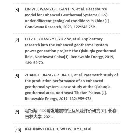
LIN
W J
,
WANG
G L
,
GAN
H N
, et al. Heat source
[6]
model for Enhanced Geothermal Systems (EGS)
under different geological conditions in China[J].
Gondwana Research
,
2023
,
122
:243-259.
LEI
Z H
,
ZHANG
Y J
,
YU
Z W
, et al. Exploratory
[7]
research into the enhanced geothermal system
power generation project: the Qiabuqia geothermal
field, Northwest China[J].
Renewable Energy
,
2019
,
139
: 52-70.
ZHANG
C
,
JIANG
G Z
,
JIA
X F
, et al. Parametric study of
[8]
the production performance of an enhanced
geothermal system: a case study at the Qiabuqia
geothermal area, northeast Tibetan Plateau[J].
Renewable Energy
,
2019
,
132
: 959-978.
程钰翔.
EGS诱发地震特征及风险评价研究
[D]. 长春:
[9]
吉林大学,
2021
.
RATHNAWEERA
T D
,
WU
W
,
JI
Y L
, et al.
[10]