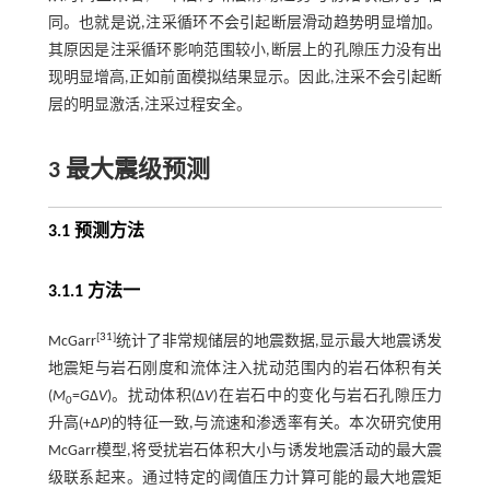
同。也就是说,注采循环不会引起断层滑动趋势明显增加。
其原因是注采循环影响范围较小,断层上的孔隙压力没有出
现明显增高,正如前面模拟结果显示。因此,注采不会引起断
层的明显激活,注采过程安全。
3 最大震级预测
3.1 预测方法
3.1.1 方法一
[
31
]
McGarr
统计了非常规储层的地震数据,显示最大地震诱发
地震矩与岩石刚度和流体注入扰动范围内的岩石体积有关
(
M
=
G
Δ
V
)。扰动体积(Δ
V
)在岩石中的变化与岩石孔隙压力
0
升高(+Δ
P
)的特征一致,与流速和渗透率有关。本次研究使用
McGarr模型,将受扰岩石体积大小与诱发地震活动的最大震
级联系起来。通过特定的阈值压力计算可能的最大地震矩