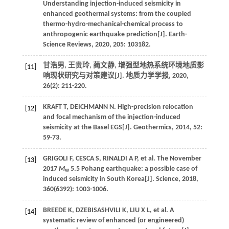
Understanding injection-induced seismicity in
enhanced geothermal systems: from the coupled
thermo-hydro-mechanical-chemical process to
anthropogenic earthquake prediction[J].
Earth-
Science Reviews
,
2020
,
205
: 103182.
甘浩男, 王贵玲, 蔺文静, 增强型地热系统环境地质影
[11]
响现状研究与对策建议[J].
地质力学学报
,
2020
,
26
(2): 211-220.
KRAFT
T
,
DEICHMANN
N
. High-precision relocation
[12]
and focal mechanism of the injection-induced
seismicity at the Basel EGS[J].
Geothermics
,
2014
,
52
:
59-73.
GRIGOLI
F
,
CESCA
S
,
RINALDI
A P
, et al. The November
[13]
2017
M
5.5 Pohang earthquake: a possible case of
w
induced seismicity in South Korea[J].
Science
,
2018
,
360
(6392): 1003-1006.
BREEDE
K
,
DZEBISASHVILI
K
,
LIU
X L
, et al. A
[14]
systematic review of enhanced (or engineered)