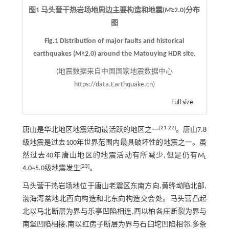
图1 马头营干热岩场地周边主要构造和地震(
M
≥2.0)分布
图
Fig.1 Distribution of major faults and historical
earthquakes (
M
≥2.0) around the Matouying HDR site.
(地震数据来自中国国家地震数据中心
https://data.Earthquake.cn
)
Full size
[
21
-
22
]
唐山是华北地区地震活动最活跃的地区之一
。唐山7.8
级地震是过去100年世界范围内最具破坏性的地震之一。虽
然过去40年唐山地区的地震活动有所减少,但是仍有
M
L
[
23
]
4.0~5.0级地震发生
。
马头营干热岩场地位于唐山老震区东南方向,黄骅坳陷北部,
渤海湾盆地北西向构造和北东向构造交会处。马头营凸起
北以马北断层为界与乐亭凹陷相连,西以柏各庄断裂为界与
南堡凹陷相接,南以红房子断层为界与石臼坨凹陷相邻,多条