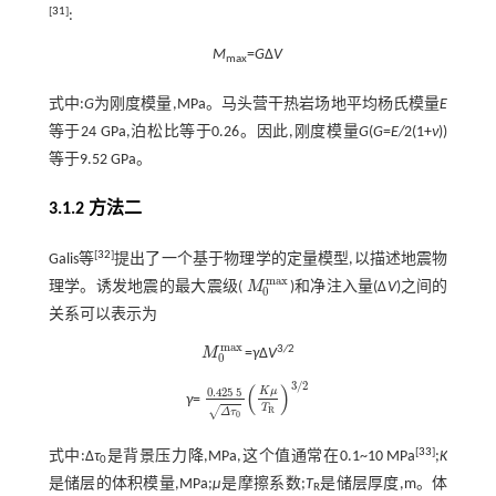
[
31
]
:
M
=
G
Δ
V
max
式中:
G
为刚度模量,MPa。马头营干热岩场地平均杨氏模量
E
等于24 GPa,泊松比等于0.26。因此,刚度模量
G
(
G
=
E/
2(1+
ν
))
等于9.52 GPa。
3.1.2 方法二
[
32
]
Galis等
提出了一个基于物理学的定量模型,以描述地震物
m
a
x
理学。诱发地震的最大震级(
M
)和净注入量(Δ
V
)之间的
M
0
m
a
x
0
关系可以表示为
m
a
x
3
/
2
M
=
γ
Δ
V
M
0
m
a
x
0
3
/
2
(
)
K
μ
0.425
5
γ
=
0.425
5
Δ
τ
0
K
μ
T
R
3
/
2
T
√
R
Δ
τ
0
[
33
]
式中:Δ
τ
是背景压力降,MPa,这个值通常在0.1~10 MPa
;
K
0
是储层的体积模量,MPa;
μ
是摩擦系数;
T
是储层厚度,m。体
R