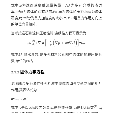
式中:
u
为达西速度或流量矢量,m/s;
k
为多孔介质的渗透
2
率,m
;
μ
为流体的动态黏度,Pa·s;
p
为流体的压力,Pa;
ρ
为流体
3
2
密度,kg/m
;
g
为重力加速度的大小,m/s
;
D
是重力作用方向上
的单位向量矩阵。
当考虑岩石和流体压缩性时,连续性方程可表示为
[
(
)
]
∂
p
k
−
∇
+
∇
ρS
+∇·
ρ
p
ρ
g
D
=
Q
∂
p
∂
t
m
-
k
μ
(
∇
p
+
ρ
g
∇
D
)
∂
μ
t
式中
S
为储水系数,是多孔材料和孔隙中流体的加权压缩系
-1
数,单位为Pa
。
2.3.2 固体力学方程
流固耦合多为弹性多孔介质中流体流动与变形之间的相互
作用,其表达式为
σ
=
Cε
-
α
p
E
σ
B
f
[
29
]
式中:
σ
是Cauchy应力张量;
ε
是应变张量;
α
是Biot系数
;
p
σ
B
f