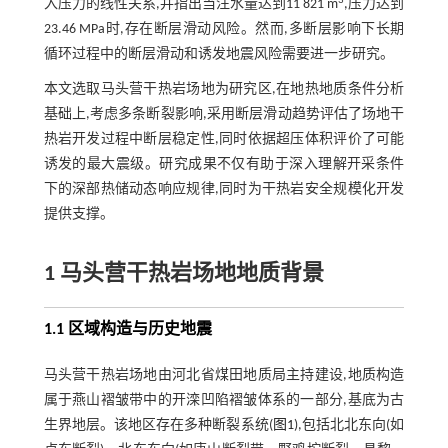
3
入压力的线性关系,并指出当注水量达到11 821 m
,压力达到
23.46 MPa时,存在断层滑动风险。然而,多断层影响下长期
循环过程中的断层滑动和诱发地震风险需要进一步研究。
本文选取马头营干热岩场地为研究区,在地热地质条件分析
基础上,考虑多条断裂影响,采用断层滑动趋势评估了场地干
热岩开发过程中断层稳定性,同时依据超压体积评价了可能
诱发的最大震级。研究成果不仅有助于深入理解开采条件
下的深部热储动态响应规律,同时为干热岩安全规模化开发
提供支撑。
1 马头营干热岩场地地质背景
1.1 区域构造与历史地震
马头营干热岩场地由河北省煤田地质局主持建设,地质构造
属于燕山褶皱带中的开滦凹陷褶皱体系的一部分,基底为古
生界地层。该地区存在多种断裂系统(
图1
),包括北北东向(如