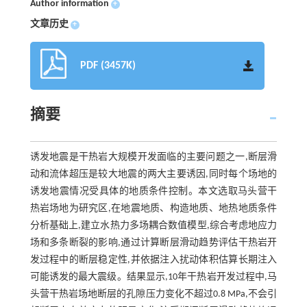
Author information
+
文章历史
+
PDF (3457K)
摘要
诱发地震是干热岩大规模开发面临的主要问题之一,断层滑
动和流体超压是较大地震的两大主要诱因,同时每个场地的
诱发地震情况受具体的地质条件控制。本文选取马头营干
热岩场地为研究区,在地震地质、构造地质、地热地质条件
分析基础上,建立水热力多场耦合数值模型,综合考虑地应力
场和多条断裂的影响,通过计算断层滑动趋势评估干热岩开
发过程中的断层稳定性,并依据注入扰动体积估算长期注入
可能诱发的最大震级。结果显示,10年干热岩开发过程中,马
头营干热岩场地断层的孔隙压力变化不超过0.8 MPa,不会引