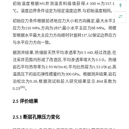
初始温度根据M1井测温资料插值获得,4 500 m为157.12
℃。温度边界条件设定为恒定温度边界,与初始温度相同。
初始应力条件根据前述地应力大小和方向确定,最大水平主
应力为110 MPa,方向为281°;最小水平主应力68 MPa。将模
型根据水平最大主应力方向顺时针旋转11°,以保证边界应力
与水平应力方向一致。
据测井结果,热储层天然平均渗透率为0.5 mD,经过改造,在
注采井范围内形成了改造区,平均渗透率增大为3.5 D。热储
岩石平均热导率为2.93 W/(m·K),平均比热容为1.53 J/(K·g),高
温高压下的岩石弹性模量约为300 GPa。根据测井结果,岩石
泊松比为0.26,根据测试和前人研究结果显示,Biot系数为
[
30
]
0.23
。
2.5 评价结果
2.5.1 断层孔隙压力变化