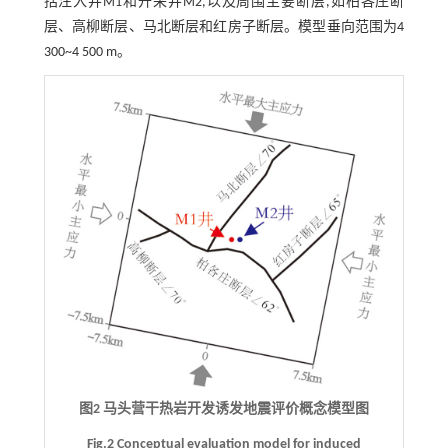
括注入井M1和开采井M2,以及周围主要断层,如柏各庄断
层、高柳断层、马北断层和红房子断层。模型垂向范围为4
300~4 500 m。
图2 马头营干热岩开发诱发地震评价概念模型图
Fig.2 Conceptual evaluation model for induced