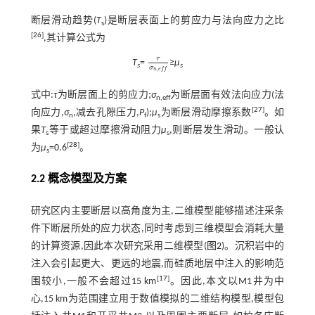
断层滑动趋势(
T
)是断层表面上的剪应力与法向应力之比
s
[
26
]
,其计算公式为
τ
T
=
≥
μ
τ
σ
n
,
e
f
s
s
σ
,
n
e
f
f
式中:
τ
为断层面上的剪应力;
σ
为断层面有效法向应力(法
n,eff
[
27
]
向应力,
σ
,减去孔隙压力,
P
);
μ
为断层滑动摩擦系数
。如
n
f
s
果
T
等于或超过摩擦滑动阻力
μ
,则断层发生滑动。一般认
s
s
[
28
]
为
μ
=0.6
。
s
2.2 概念模型及方案
研究区内主要断层以高角度为主,二维模型能够描述注采条
件下断层所处的应力状态,同时考虑到三维模型会消耗大量
的计算资源,因此本次研究采用二维模型(
图2
)。沉积岩中的
注入会引起更大、更远的地震,而硅质地层中注入的影响范
[
17
]
围较小,一般不会超过15 km
。因此,本文以M1井为中
心,15 km为范围建立用于数值模拟的二维结构模型,模型包