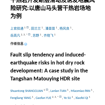
干热岩开发断层滑动及诱发地震风
险研究:以唐山马头营干热岩场地
为例
1
1
1
1
上官拴通
,
田兰兰
,
潘苗苗
,
杨风良
,
2
,
3
,
*
1
1
岳高凡
,
苏野
,
齐晓飞
作者信息
+
Fault slip tendency and induced-
earthquake risks in hot dry rock
development: A case study in the
Tangshan Matouying HDR site
1
1
1
Shuantong SHANGGUAN
,
Lanlan TIAN
,
Miaomiao PAN
,
1
2
,
3
,
*
1
1
Fengliang YANG
,
Gaofan YUE
,
Ye SU
,
Xiaofei QI