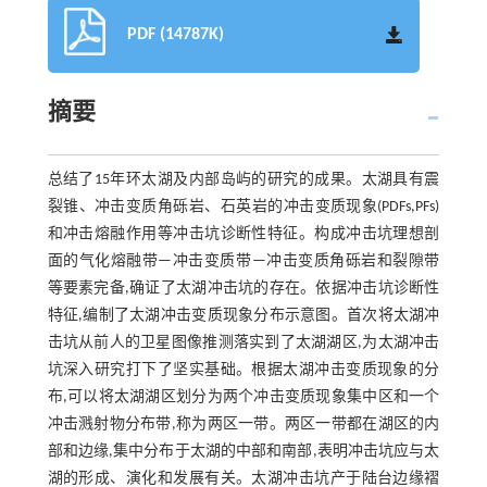
PDF (14787K)
摘要
总结了15年环太湖及内部岛屿的研究的成果。太湖具有震
裂锥、冲击变质角砾岩、石英岩的冲击变质现象(PDFs,PFs)
和冲击熔融作用等冲击坑诊断性特征。构成冲击坑理想剖
面的气化熔融带—冲击变质带—冲击变质角砾岩和裂隙带
等要素完备,确证了太湖冲击坑的存在。依据冲击坑诊断性
特征,编制了太湖冲击变质现象分布示意图。首次将太湖冲
击坑从前人的卫星图像推测落实到了太湖湖区,为太湖冲击
坑深入研究打下了坚实基础。根据太湖冲击变质现象的分
布,可以将太湖湖区划分为两个冲击变质现象集中区和一个
冲击溅射物分布带,称为两区一带。两区一带都在湖区的内
部和边缘,集中分布于太湖的中部和南部,表明冲击坑应与太
湖的形成、演化和发展有关。太湖冲击坑产于陆台边缘褶