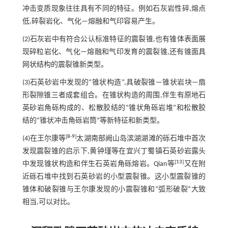
冲击变质现象往往具有不同的特征。例如石灰岩性碎,熔点
低,碎裂岩化、气化—熔融和气印容易产生。
(2)石灰岩中有符合公认标准特征的震裂锥,也有锥体表面展
现碎粒岩化、气化—熔融和气印发育的震裂锥,还有锥面具
网状结构的震裂锥新类型。
(3)石英砂岩中发现的“锥状构造”,具破裂锥—锥状岩块—扇
形裂隙锥三者成套组合。在锥状构造的周围,伴生有原地石
英砂岩角砾构成的、松散胶结的“锥状角砾岩堆”和松散胶
结的“锥状冲击角砾岩筒”等新特征和新类型。
[
8
-
9
]
(4)在王尔康等
太湖南部阙山岛滨湖湖滩的砾石堆中首次
发现震裂锥的启示下,黄钟瑾等在宜兴丁蜀镇石英砂岩露头
[
13
]
中发现锥状构造和伴生石英岩角砾熔岩。Qian等
又在附
近砾石堆中找到石英砂岩的小型震裂锥。这小型震裂锥的
锥体和破裂锥与王尔康发现的小震裂锥和“弧形破裂”大致
相当,可以对比。