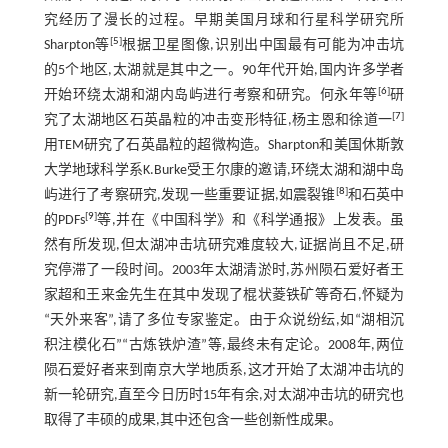
究经历了漫长的过程。早期美国月球和行星科学研究所
[
5
]
Sharpton等
根据卫星图像,识别出中国最有可能为冲击坑
的5个地区,太湖就是其中之一。90年代开始,国内许多学者
[
6
]
开始环绕太湖和湖内岛屿进行考察和研究。何永年等
研
[
7
]
究了太湖地区石英晶粒的冲击变形特征,杨主恩和徐道一
用TEM研究了石英晶粒的超微构造。Sharpton和美国休斯敦
大学地球科学系K.Burke受王尔康的邀请,环绕太湖和湖中岛
[
8
]
屿进行了考察研究,发现一些重要证据,如震裂锥
和石英中
[
9
]
的PDFs
等,并在《中国科学》和《科学通报》上发表。虽
然有所发现,但太湖冲击坑研究难度较大,证据尚且不足,研
究停滞了一段时间。2003年太湖清淤时,苏州陨石爱好者王
家超和王来金先生在其中发现了棍状菱铁矿等奇石,怀疑为
“天外来客”,请了多位专家鉴定。由于众说纷纭,如“湖相沉
积注模化石”“古炼铁炉渣”等,最终未有定论。2008年,两位
陨石爱好者来到南京大学地质系,这才开始了太湖冲击坑的
新一轮研究,直至今日历时15年有余,对太湖冲击坑的研究也
取得了丰硕的成果,其中还包含一些创新性成果。