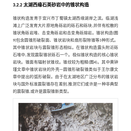
3.2.2 太湖西缘石英砂岩中的锥状构造
锥状构造发育于宜兴市丁蜀镇太湖西缘湖岸之滨。临湖浅
滩上广泛发育大片原地角砾岩的砾石和砾块,并伴有松散的
锥状角砾岩堆、击变角砾岩和击变角砾熔岩。锥状构造(
图
9
)包含圆锥形破裂面、锥状岩块和扇形裂隙锥等3种形式。
其中锥状岩块与震裂锥形态相似。在锥状构造露头附近砾
石堆中,发现震裂锥状砾石一个。极似锥状构造的核心锥状
岩块。锥面有辐射状锥纹。锥纹较为粗糙(
图4
)。其中黄钟
瑾文章中锥状岩块的外壳—圆锥形破裂锥类似于王尔康文
章中提出的弧形破裂。由于在太湖地区广泛分布的锥状岩
块与国外标准震裂锥存在差别,推测它们或许是一种非典型
的震裂锥,或许是震裂锥新类型。