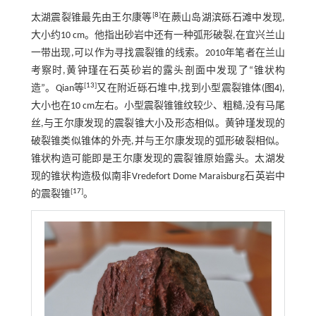
[
8
]
太湖震裂锥最先由王尔康等
在蕨山岛湖滨砾石滩中发现,
大小约10 cm。他指出砂岩中还有一种弧形破裂,在宜兴兰山
一带出现,可以作为寻找震裂锥的线索。2010年笔者在兰山
考察时,黄钟瑾在石英砂岩的露头剖面中发现了“锥状构
[
13
]
造”。Qian等
又在附近砾石堆中,找到小型震裂锥体(
图4
),
大小也在10 cm左右。小型震裂锥锥纹较少、粗糙,没有马尾
丝,与王尔康发现的震裂锥大小及形态相似。黄钟瑾发现的
破裂锥类似锥体的外壳,并与王尔康发现的弧形破裂相似。
锥状构造可能即是王尔康发现的震裂锥原始露头。太湖发
现的锥状构造极似南非Vredefort Dome Maraisburg石英岩中
[
17
]
的震裂锥
。