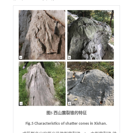
图5 西山震裂锥的特征
Fig.5 Characteristics of shatter cones in Xishan.