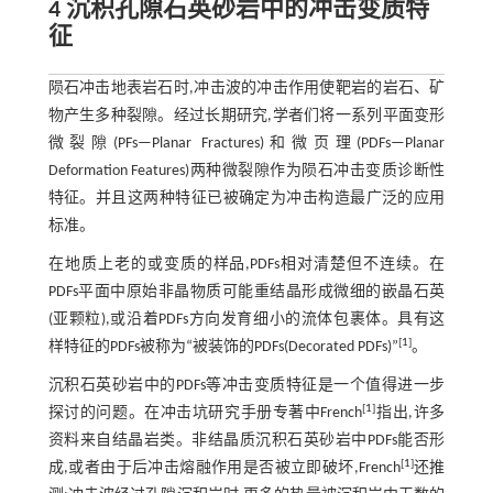
4 沉积孔隙石英砂岩中的冲击变质特
征
陨石冲击地表岩石时,冲击波的冲击作用使靶岩的岩石、矿
物产生多种裂隙。经过长期研究,学者们将一系列平面变形
微裂隙(PFs—Planar Fractures)和微页理(PDFs—Planar
Deformation Features)两种微裂隙作为陨石冲击变质诊断性
特征。并且这两种特征已被确定为冲击构造最广泛的应用
标准。
在地质上老的或变质的样品,PDFs相对清楚但不连续。在
PDFs平面中原始非晶物质可能重结晶形成微细的嵌晶石英
(亚颗粒),或沿着PDFs方向发育细小的流体包裹体。具有这
[
1
]
样特征的PDFs被称为“被装饰的PDFs(Decorated PDFs)”
。
沉积石英砂岩中的PDFs等冲击变质特征是一个值得进一步
[
1
]
探讨的问题。在冲击坑研究手册专著中French
指出,许多
资料来自结晶岩类。非结晶质沉积石英砂岩中PDFs能否形
[
1
]
成,或者由于后冲击熔融作用是否被立即破坏,French
还推