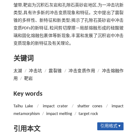
皱带,靶岩为沉积石灰岩和孔隙石英砂岩地区,为一冲击坑新
类型,具有许多新的冲击变质现象和特征。文中提出了震裂
锥的多样性、新特征和新类型;揭示了孔隙石英砂岩中冲击
变质PDFs的新特征,粒间剪切摩擦—局部熔融形成的硅酸玻
璃和固化熔融包裹体等新现象,丰富和发展了沉积岩中冲击
变质现象的新特征及有关理论。
关键词
太湖
/
冲击坑
/
震裂锥
/
冲击变质作用
/
冲击熔融作
用
/
靶岩
Key words
Taihu Lake
/
impact crater
/
shatter cones
/
impact
metamorphism
/
impact melting
/
target rock
引用格式 ▾
引用本文