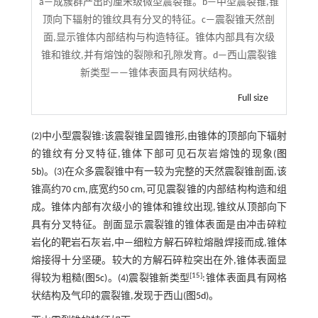
a—成簇群产出的厘米级微型震裂锥。b—中型震裂锥,锥
顶向下辐射的锥纹具有分叉的特征。c—震裂锥天然剖
面,显示锥体内部结构与构造特征。锥体内部具有次级
锥和锥纹,并有熔蚀的裂隙和孔隙发育。d—西山震裂锥
新类型——锥体表面具有网状结构。
Full size
(2)中小型震裂锥:该震裂锥呈圆锥形,由锥体的顶部向下辐射
的锥纹有分叉特征,锥体下部可见石灰岩熔蚀的现象(
图
5b
)。(3)在众多震裂锥中有一较为完整的天然震裂锥剖面,该
锥高约70 cm,底宽约50 cm,可见震裂锥的内部结构构造和组
成。锥体内部有次级小的锥体和锥纹出现,锥纹从顶部向下
具有分叉特征。剖面显示震裂锥的锥体表面是由冲击碎粒
岩化的靶岩石灰岩,中—细粒方解石碎粒熔融焊接而成,锥体
熔接得十分坚硬。较大的方解石碎粒突出在外,锥体表面显
[
15
]
得较为粗糙(
图5c
)。(4)震裂锥新类型
:锥体表面具有网格
状结构及气印的震裂锥,发现于西山(
图5d
)。