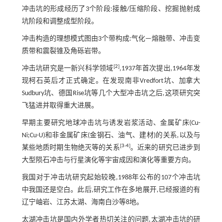
冲击坑的形成经历了3个阶段:接触/压缩阶段、挖掘抛射成
坑阶段和调整成型阶段。
冲击构造的理想模式图由3个带构成:气化—熔融带、冲击变
质带和震裂锥及角砾岩带。
[
2
]
冲击坑研究是一新兴科学领域
,1937年首次提出,1964年发
现柯石英后才正式确定。在发现南非Vredfort坑、加拿大
Sudbury坑、德国Rise坑等几个大型冲击坑之后,这项研究突
飞猛进并取得重大进展。
早期主要研究地球冲击坑与诱发岩浆活动、金属矿床(Cu-
Ni;Cu-U)和非金属矿床(金钢石、油气、建材)的关系,以及与
[
3
-
4
]
某些地质时期生物绝灭等的关系
。近来的研究已进步到
大型陨石冲击与行星演化等宇宙成因和演化等重要方向。
我国对于冲击坑研究起始较晚,1988年公布的107个冲击坑
中我国还是空白。此后,研究工作在多地展开,已经报道的有
辽宁岫岩、江苏太湖、海南白沙等8地。
太湖冲击坑是国内外学者热切关注的问题,太湖冲击坑的研