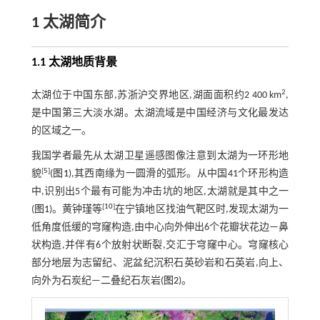
1 太湖简介
1.1 太湖地质背景
2
太湖位于中国东部,苏浙沪交界地区,湖面面积约2 400 km
,
是中国第三大淡水湖。太湖流域是中国经济与文化最发达
的区域之一。
我国学者最先从太湖卫星遥感图像注意到太湖为一环形地
[
5
]
貌
(
图1
),其西南缘为一圆滑的弧形。从中国41个环形构造
中,识别出5个最有可能为冲击坑的地区,太湖就是其中之一
[
10
]
(
图1
)。黄钟瑾等
在宁镇地区找油气靶区时,发现太湖为一
低角度低缓的穹窿构造,由中心向外伸出6个花瓣状花边—鼻
状构造,并伴有6个放射状断裂,交汇于穹窿中心。穹窿核心
部分地层为志留纪、泥盆纪沉积石英砂岩和石英岩,向上、
向外为石炭纪—二叠纪石灰岩(
图2
)。