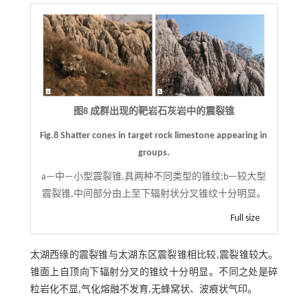
图8 成群出现的靶岩石灰岩中的震裂锥
Fig.8 Shatter cones in target rock limestone appearing in
groups.
a—中—小型震裂锥,具两种不同类型的锥纹;b—较大型
震裂锥,中间部分由上至下辐射状分叉锥纹十分明显。
Full size
太湖西缘的震裂锥与太湖东区震裂锥相比较,震裂锥较大。
锥面上自顶向下辐射分叉的锥纹十分明显。不同之处是碎
粒岩化不显,气化熔融不发育,无蜂窝状、波痕状气印。