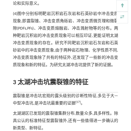
论和实际意义。
(4)图中分别标明靶岩沉积岩石灰岩和石英砂岩中冲击变质
现象,即震裂锥、冲击变质角砾岩、冲击变质微页理和微裂
隙(PDFs,PFs)、冲击变质熔融岩、冲击溅射物等的分布。两
种靶岩沉积岩的冲击变质现象可以相互印证,更能证明太湖
冲击变质现象的存在。研究不同靶岩沉积岩石灰岩和石英
砂岩中的冲击变质现象,由于两种岩石物理、化学性质不同,
冲击变质现象除了共有的特征外,还发现了一些新的冲击变
质现象和新的特征。为研究太湖冲击坑提供了新的证据。
3 太湖冲击坑震裂锥的特征
震裂锥是冲击坑宏观的露头级别的诊断性特征,多见于大—
[
17
]
中型冲击坑,是冲击坑最重要的证据
。
太湖湖区已发现的震裂锥集群分布,数量众多,具多样性。除
具公认的标准特征型震裂锥外,还有一些值得进一步确认的
新类型、新特征。