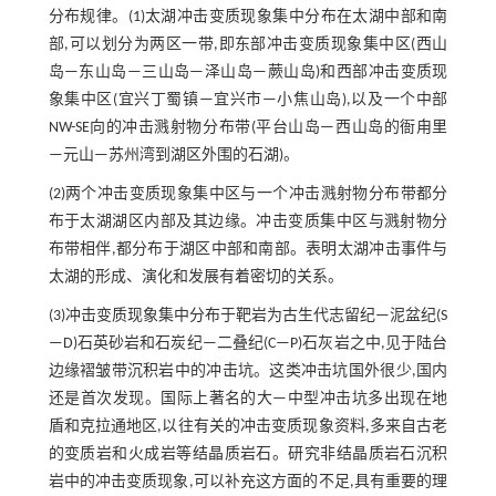
分布规律。(1)太湖冲击变质现象集中分布在太湖中部和南
部,可以划分为两区一带,即东部冲击变质现象集中区(西山
岛—东山岛—三山岛—泽山岛—蕨山岛)和西部冲击变质现
象集中区(宜兴丁蜀镇—宜兴市—小焦山岛),以及一个中部
NW-SE向的冲击溅射物分布带(平台山岛—西山岛的衙甪里
—元山—苏州湾到湖区外围的石湖)。
(2)两个冲击变质现象集中区与一个冲击溅射物分布带都分
布于太湖湖区内部及其边缘。冲击变质集中区与溅射物分
布带相伴,都分布于湖区中部和南部。表明太湖冲击事件与
太湖的形成、演化和发展有着密切的关系。
(3)冲击变质现象集中分布于靶岩为古生代志留纪—泥盆纪(S
—D)石英砂岩和石炭纪—二叠纪(C—P)石灰岩之中,见于陆台
边缘褶皱带沉积岩中的冲击坑。这类冲击坑国外很少,国内
还是首次发现。国际上著名的大—中型冲击坑多出现在地
盾和克拉通地区,以往有关的冲击变质现象资料,多来自古老
的变质岩和火成岩等结晶质岩石。研究非结晶质岩石沉积
岩中的冲击变质现象,可以补充这方面的不足,具有重要的理