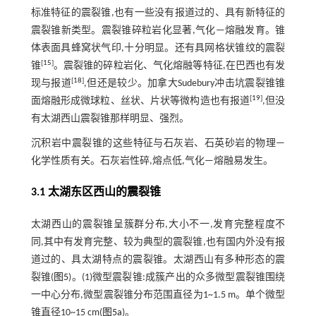
标准特征的震裂锥,也有一些没有报道过的、具有新特征的
震裂锥新类型。震裂锥碎粒岩化显著,气化—熔融发育。锥
体表面具蜂窝状气印,十分明显。还有具网格状锥纹的震裂
[
15
]
锥
。震裂锥的碎粒岩化、气化熔融等特征,在巴西也有发
[
18
]
现与报道
,但还是较少。加拿大Sudebury冲击坑震裂锥锥
[
19
]
面熔融形成微球粒、丝状、片状等微构造也有报道
,但没
有太湖西山震裂锥那样明显、强烈。
沉积岩中震裂锥的这些特征与石灰岩、石英砂岩的物理—
化学性质有关。石灰岩性碎,熔点低,气化—熔融易发生。
3.1 太湖东区西山的震裂锥
太湖西山的震裂锥呈簇群分布,大小不一,发育完整程度不
同,其中有发育完整、较为典型的震裂锥,也有国内外没有报
道过的、具太湖特点的震裂锥。太湖西山有多种形态的震
裂锥(
图5
)。(1)微型震裂锥:成簇产出的众多微型震裂锥围绕
一中心分布,微型震裂锥分布范围直径为1~1.5 m。单个微型
锥直径10~15 cm(
图5a
)。