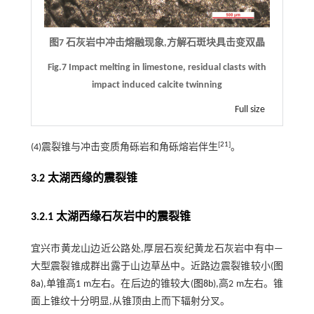
图7 石灰岩中冲击熔融现象,方解石斑块具击变双晶
Fig.7 Impact melting in limestone, residual clasts with
impact induced calcite twinning
Full size
[
21
]
(4)震裂锥与冲击变质角砾岩和角砾熔岩伴生
。
3.2 太湖西缘的震裂锥
3.2.1 太湖西缘石灰岩中的震裂锥
宜兴市黄龙山边近公路处,厚层石炭纪黄龙石灰岩中有中—
大型震裂锥成群出露于山边草丛中。近路边震裂锥较小(
图
8a
),单锥高1 m左右。在后边的锥较大(
图8b
),高2 m左右。锥
面上锥纹十分明显,从锥顶由上而下辐射分叉。