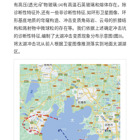
有高压(透光)矿物玻璃;(4)有高温石英玻璃和熔体存在。除
诊断性特征外,还有一些非诊断性特征,如环形卫星图像、环
形基底地质的穹窿构造、冲击变质角砾岩、云母的折膝结
构和溅射物中微球粒的存在等。我们依据上述确定冲击坑
的诊断性特征,编制了太湖冲击变质现象分布示意图(
图3
)。
将太湖冲击坑从前人根据卫星图像推测落实到地面太湖湖
区。