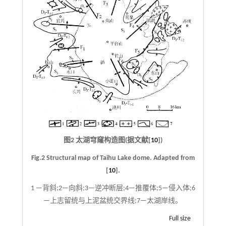
图2 太湖穹窿构造图(据文献[
10
])
Fig.2 Structural map of Taihu Lake dome. Adapted from
[
10
].
1 —背斜;2—向斜;3—逆冲断层;4—推覆体;5—侵入体;6
—上志留统与上泥盆统交界线;7—太湖岸线。
Full size