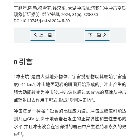
王鹤年,陈旸,盛雪芬,钱汉东. 太湖冲击坑:沉积岩中冲击变质
现象新证据[J].
地学前缘
, 2024, 31(6): 320-330
DOI:10.13745/j.esf.sf.2024.8.30
上一篇
下一篇
0 引言
“冲击坑”是由大型地外物体、宇宙抛射物以其原始宇宙速
度(>11 km/s)冲击地面靶岩的瞬间开始形成的。冲击产生的
强大动能转变为冲击波,冲击波以超过10 km/s的高速从冲击
点辐射出去作用于靶岩,形成“瞬间冲击坑”。
冲击波是一种强而短暂的高压应力波。冲击压峰值可能达
到几百GPa,远高于地表岩石发生的正常弹性和塑性变形的
水平,并且冲击波会在它穿过的岩石中产生独特和永久的效
[
1
]
应
。