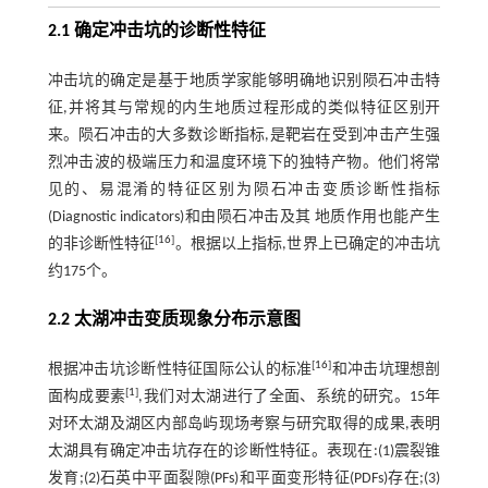
2.1 确定冲击坑的诊断性特征
冲击坑的确定是基于地质学家能够明确地识别陨石冲击特
征,并将其与常规的内生地质过程形成的类似特征区别开
来。陨石冲击的大多数诊断指标,是靶岩在受到冲击产生强
烈冲击波的极端压力和温度环境下的独特产物。他们将常
见的、易混淆的特征区别为陨石冲击变质诊断性指标
(Diagnostic indicators)和由陨石冲击及其 地质作用也能产生
[
16
]
的非诊断性特征
。根据以上指标,世界上已确定的冲击坑
约175个。
2.2 太湖冲击变质现象分布示意图
[
16
]
根据冲击坑诊断性特征国际公认的标准
和冲击坑理想剖
[
1
]
面构成要素
,我们对太湖进行了全面、系统的研究。15年
对环太湖及湖区内部岛屿现场考察与研究取得的成果,表明
太湖具有确定冲击坑存在的诊断性特征。表现在:(1)震裂锥
发育;(2)石英中平面裂隙(PFs)和平面变形特征(PDFs)存在;(3)