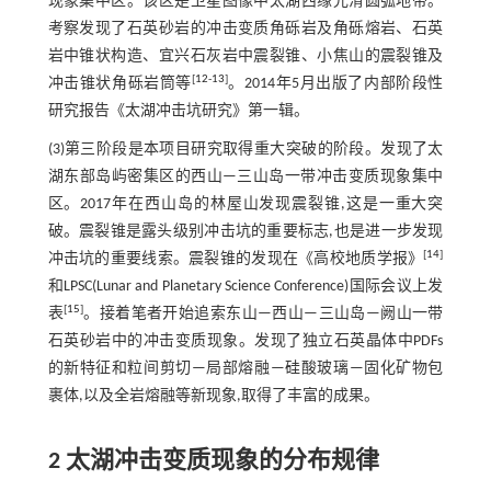
现象集中区。该区是卫星图像中太湖西缘光滑圆弧地带。
考察发现了石英砂岩的冲击变质角砾岩及角砾熔岩、石英
岩中锥状构造、宜兴石灰岩中震裂锥、小焦山的震裂锥及
[
12
-
13
]
冲击锥状角砾岩筒等
。2014年5月出版了内部阶段性
研究报告《太湖冲击坑研究》第一辑。
(3)第三阶段是本项目研究取得重大突破的阶段。发现了太
湖东部岛屿密集区的西山—三山岛一带冲击变质现象集中
区。2017年在西山岛的林屋山发现震裂锥,这是一重大突
破。震裂锥是露头级别冲击坑的重要标志,也是进一步发现
[
14
]
冲击坑的重要线索。震裂锥的发现在《高校地质学报》
和LPSC(Lunar and Planetary Science Conference)国际会议上发
[
15
]
表
。接着笔者开始追索东山—西山—三山岛—阙山一带
石英砂岩中的冲击变质现象。发现了独立石英晶体中PDFs
的新特征和粒间剪切—局部熔融—硅酸玻璃—固化矿物包
裹体,以及全岩熔融等新现象,取得了丰富的成果。
2 太湖冲击变质现象的分布规律