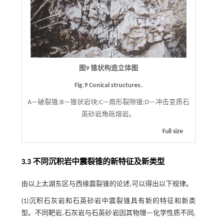
图9 锥状构造立体图
Fig.9 Conical structures.
A—破裂锥;B—锥状岩块;C—扇形裂隙锥;D—冲击变质石
英砂岩角砾熔岩。
Full size
3.3 不同沉积岩中震裂锥的新特征及新类型
由以上太湖东区与西缘震裂锥的论述,可以得出以下规律。
(1)沉积石灰岩和石英砂岩中震裂锥具有新的特征和新类
型。不同靶岩,石灰岩与石英砂岩因其物理—化学性质不同,