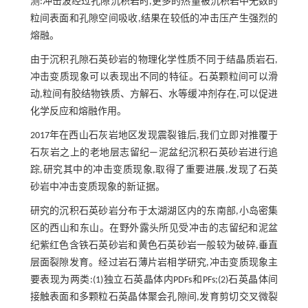
测:冲击波经过孔隙沉积岩时,更多的热量被沉积岩中无数的
粒间表面和孔隙空间吸收,结果在较低的冲击压产生强烈的
熔融。
由于沉积孔隙石英砂岩的物理化学性质不同于结晶质岩石,
冲击变质现象可以表现出不同的特征。石英颗粒间可以滑
动,粒间有胶结物铁质、方解石、水等缓冲剂存在,可以促进
化学反应和熔融作用。
2017年在西山石灰岩地区发现震裂锥后,我们立即对推覆于
石灰岩之上的老地层志留纪—泥盆纪沉积石英砂岩进行追
踪,研究其中的冲击变质现象,取得了重要进展,发现了石英
砂岩中冲击变质现象的新证据。
研究的沉积石英砂岩分布于太湖湖区内的东南部,小岛密集
区的西山和东山。在野外露头所见受冲击的志留纪和泥盆
纪紫红色含铁石英砂岩和黄色石英砂岩一般较为破碎,垂直
层面裂隙发育。经过岩石薄片岩相学研究,冲击变质现象主
要表现为两类:(1)独立石英晶体内PDFs和PFs;(2)石英晶体间
接触表面和多颗粒石英晶体聚会孔隙间,发育剪切交叉微裂