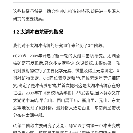
这些特征虽然是非确诊性冲击构造的特征,却是进一步深入
研究的重要线索。
1.2 太湖冲击坑研究楷况
我们对于太湖冲击坑的研究15年来经历了3个阶段。
(1)2008—2009年开启了新一轮的太湖冲击坑研究。太湖菱
铁矿奇石发现后,经众多专家鉴定,众说纷纭,未得结果。我
们对溅射物进行了主要化学元素、微量及稀土元素测定、X-
14
衍射矿物鉴定、C-O同位素测定和
C同位素定年等详细研
究,确定了是冲击溅射物,并首次提出这是太湖冲击坑存在的
[
11
]
证据。2009年在《高校地质学报》
发表后,当地群众又在
太湖湖中岛屿,平台山、西山禹王庙、衙甪里、元山、东太
湖等地发现了溅射物。溅射物大致沿西北—东南向呈带状
分布在太湖中部。
(2)第二阶段主要研究了太湖西缘宜兴丁蜀镇一带冲击变质