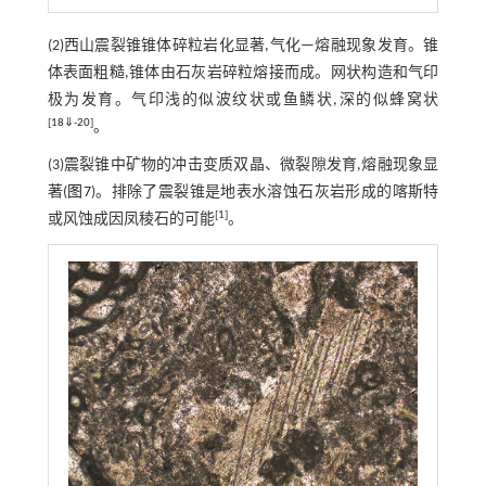
(2)西山震裂锥锥体碎粒岩化显著,气化—熔融现象发育。锥
体表面粗糙,锥体由石灰岩碎粒熔接而成。网状构造和气印
极为发育。气印浅的似波纹状或鱼鳞状,深的似蜂窝状
[
18
⇓
-
20
]
。
(3)震裂锥中矿物的冲击变质双晶、微裂隙发育,熔融现象显
著(
图7
)。排除了震裂锥是地表水溶蚀石灰岩形成的喀斯特
[
1
]
或风蚀成因凤稜石的可能
。