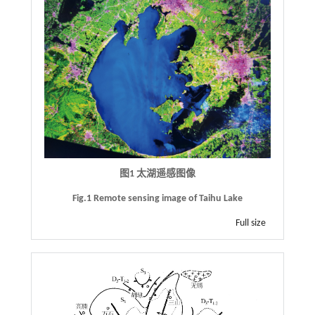
图1 太湖遥感图像
Fig.1 Remote sensing image of Taihu Lake
Full size