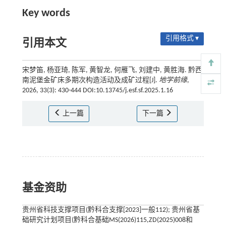
Key words
引用格式 ▾
引用本文
宋梦笛, 杨亚琦, 陈军, 黄智龙, 何雁飞, 刘建中, 黄胜海. 黔西
南泥堡金矿床多期次构造活动及成矿过程[J].
地学前缘
,
2026, 33(3): 430-444 DOI:10.13745/j.esf.sf.2025.1.16
上一篇
下一篇
基金资助
贵州省科技支撑项目(黔科合支撑[2023]一般112); 贵州省基
础研究计划项目(黔科合基础MS(2026)115,ZD(2025)008和