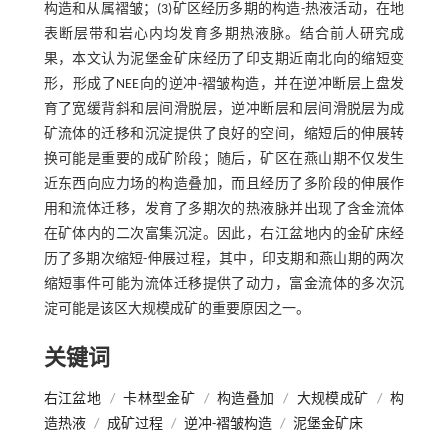
构造和从属褶皱；(3)矿区经历多期的构造-热液活动，在地
表断层带和岩心内均发育多期热液脉。结合前人研究成
果，本文认为泥堡金矿床经历了印支期近南北向的缩短变
形，形成了NEE向的逆冲-褶皱构造，并在逆冲断层上盘发
育了宽缓背斜和层间滑脱层，逆冲断层和层间滑脱层为成
矿流体的迁移和沉淀提供了良好的空间，缩短后的伸展转
换可能是重要的成矿阶段；随后，矿区在燕山期不仅发生
近东西向应力场的构造叠加，而且经历了多阶段的伸展作
用和流体迁移，发育了多期次的热液脉并出现了含金流体
在矿体内的二次富集沉淀。因此，右江盆地内的金矿床经
历了多期次缩短-伸展过程，其中，印支期和燕山期的两次
缩短事件可能为流体迁移提供了动力，富金流体的多次沉
淀可能是该区大规模成矿的重要原因之一。
关键词
右江盆地
/
卡林型金矿
/
构造叠加
/
大规模成矿
/
构
造热液
/
成矿过程
/
逆冲-褶皱构造
/
泥堡金矿床