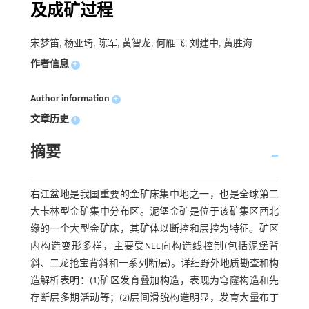
及成矿过程
宋梦笛, 杨亚琦, 陈军, 黄智龙, 何雁飞, 刘建中, 黄胜海
作者信息
+
Author information
+
文章历史
+
摘要
右江盆地是我国重要的金矿床集中地之一，也是全球第二
大卡林型金矿集中分布区。泥堡金矿是位于该矿集区西北
缘的一个大型金矿床，其矿体以断控和层控为特征。矿区
内构造变形多样，主要受NEE向构造线控制(包括泥堡背
斜、二龙抢宝背斜和一系列断层)。详细野外地质勘查和构
造解析表明：(1)矿区发育叠加构造，表现为穹窿构造和先
存断层多期活动等；(2)层间滑脱构造明显，发育大量布丁