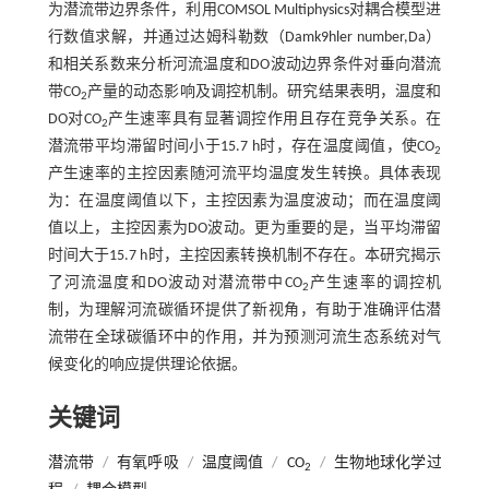
为潜流带边界条件，利用COMSOL Multiphysics对耦合模型进
行数值求解，并通过达姆科勒数（Damk9hler number,Da）
和相关系数来分析河流温度和DO波动边界条件对垂向潜流
带CO
产量的动态影响及调控机制。研究结果表明，温度和
2
DO对CO
产生速率具有显著调控作用且存在竞争关系。在
2
潜流带平均滞留时间小于15.7 h时，存在温度阈值，使CO
2
产生速率的主控因素随河流平均温度发生转换。具体表现
为：在温度阈值以下，主控因素为温度波动；而在温度阈
值以上，主控因素为DO波动。更为重要的是，当平均滞留
时间大于15.7 h时，主控因素转换机制不存在。本研究揭示
了河流温度和DO波动对潜流带中CO
产生速率的调控机
2
制，为理解河流碳循环提供了新视角，有助于准确评估潜
流带在全球碳循环中的作用，并为预测河流生态系统对气
候变化的响应提供理论依据。
关键词
潜流带
/
有氧呼吸
/
温度阈值
/
CO
/
生物地球化学过
2