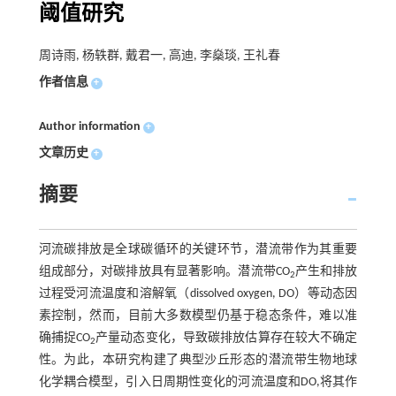
阈值研究
周诗雨, 杨轶群, 戴君一, 高迪, 李燊琰, 王礼春
作者信息
+
Author information
+
文章历史
+
摘要
河流碳排放是全球碳循环的关键环节，潜流带作为其重要
组成部分，对碳排放具有显著影响。潜流带CO
产生和排放
2
过程受河流温度和溶解氧（dissolved oxygen, DO）等动态因
素控制，然而，目前大多数模型仍基于稳态条件，难以准
确捕捉CO
产量动态变化，导致碳排放估算存在较大不确定
2
性。为此，本研究构建了典型沙丘形态的潜流带生物地球
化学耦合模型，引入日周期性变化的河流温度和DO,将其作