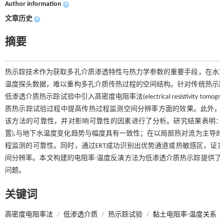
Author information
+
文章历史
+
摘要
热示踪技术作为获取多孔介质渗透特性与热力学参数的重要手段，在水
温度探头数据，难以重构多孔介质传热过程的空间结构。针对传统热示
低渗透介质热示踪试验中引入高密度电阻率法(electrical resistivity
质热示踪试验过程中提高传热过程监测空间分辨率方面的效果。此外，
该方法的可靠性，并对影响可靠性的因素进行了分析。研究结果表明：
置),与地下水温度变化趋势与幅度具有一致性；在以局部热对流为主导的
程监测的可靠性。同时，通过ERT成功识别出优势通道或热敏感区，
间分辨率。本文构建的电阻率-温度反演方法为低渗透介质热示踪提供了
问题。
关键词
高密度电阻率法
/
低渗透介质
/
热示踪试验
/
黏土电阻率-温度关系