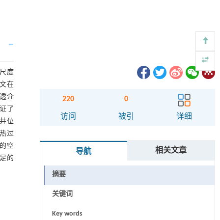
尺度
文在
渗透介
220
0
证了
访问
被引
详细
井位
传热过
的空
相关文章
导航
不足的
摘要
关键词
Key words