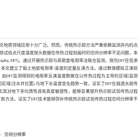
文地质领域应用十分广泛。然而，传统热示踪方法严重依赖监测井内的点
踪试验点尺度温度探头数据在传热过程刻画时的空间分辨率不足问题，本
 tomography, ERT)。通过开展热示踪与高密度电阻率法联合监测，探究ERT在低
本文建立了黏土地层电阻率-温度的定量反演方法。通过数值模拟正演验
由ERT监测得到的电阻率反演温度数据在以传热过程为主导的区域(监测
区域(注水井位置),与地下水温度变化趋势一致，证实了ERT在弱透水层
证实其对地下非均质性具有高度敏感性，能够显著提升热示踪试验传热过程
新方法，证实了ERT技术能够弥补传统热示踪试验传热过程空间分辨率
/
空间分辨率