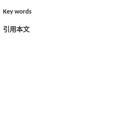
Key words
引用本文
赵永胜, 王锦国, 乔斐, 刘芮彤, 陈舟. 低渗透介质热示踪传热过程的ERT动
DOI:10.13745/j.esf.sf.2025.10.11
上一篇
基金资助
国家重点研发计划项目(2023YFC3706000); 国家自然科学基金项目(4247718