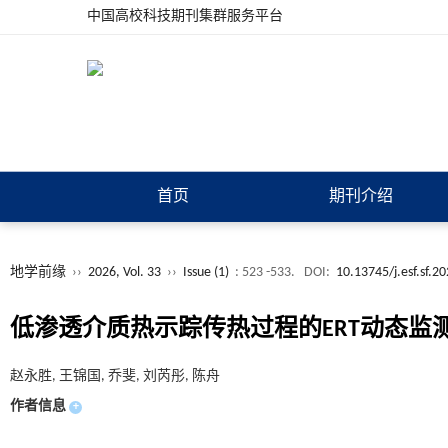
中国高校科技期刊集群服务平台
首页
期刊介绍
地学前缘
››
2026, Vol. 33
››
Issue (1)
: 523 -533.
DOI:
10.13745/j.esf.sf.2
低渗透介质热示踪传热过程的ERT动态监
赵永胜, 王锦国, 乔斐, 刘芮彤, 陈舟
作者信息
+