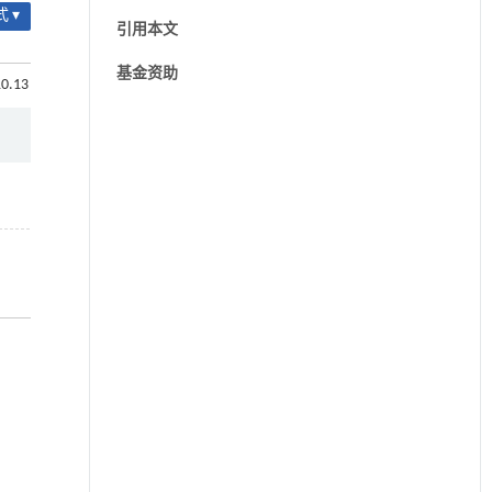
 ▾
引用本文
基金资助
10.13