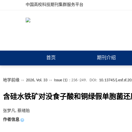
中国高校科技期刊集群服务平台
首页
期刊介绍
地学前缘
››
2026, Vol. 33
››
Issue (1)
: 236 -249.
DOI:
10.13745/j.esf.sf.2
含硅水铁矿对没食子酸和铜绿假单胞菌还原
张梦凡, 蔡绪贻
作者信息
+