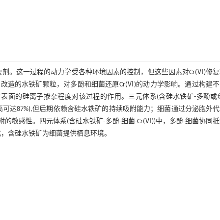
复剂。这一过程的动力学受各种环境因素的控制，但这些因素对Cr(Ⅵ)修
造的水铁矿颗粒，对多酚和细菌还原Cr(Ⅵ)的动力学影响。通过构建
表面的硅离子掺杂程度对该过程的作用。三元体系(含硅水铁矿-多酚或
(最高可达87%),但后期依赖含硅水铁矿的持续吸附能力；细菌通过分泌胞外
吸附的敏感性。四元体系(含硅水铁矿-多酚-细菌-Cr(Ⅵ))中，多酚-细菌协同
氧化，含硅水铁矿为细菌提供栖息环境。