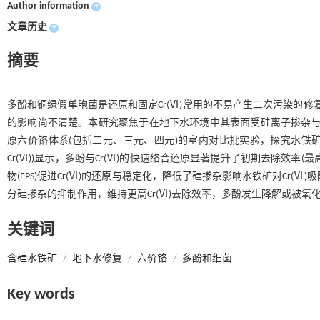
Author information
+
文章历史
+
摘要
多酚和铜绿假单胞菌是还原和固定Cr(Ⅵ)常用的不易产生二次污染的修
的影响尚不清楚。本研究聚焦于在地下水环境中其表面受硅离子掺杂与改
原六价铬体系(包括二元、三元、四元)的室内对比批实验，探究水铁矿
Cr(Ⅵ))显示，多酚与Cr(Ⅵ)的快速络合还原显著提升了初期去除效率
物(EPS)促进Cr(Ⅵ)的还原与稳定化，降低了硅掺杂影响水铁矿对Cr(Ⅵ)
分硅掺杂的抑制作用，维持更高Cr(Ⅵ)去除效率，多酚发生降解或被
关键词
含硅水铁矿
/
地下水修复
/
六价铬
/
多酚和细菌
Key words