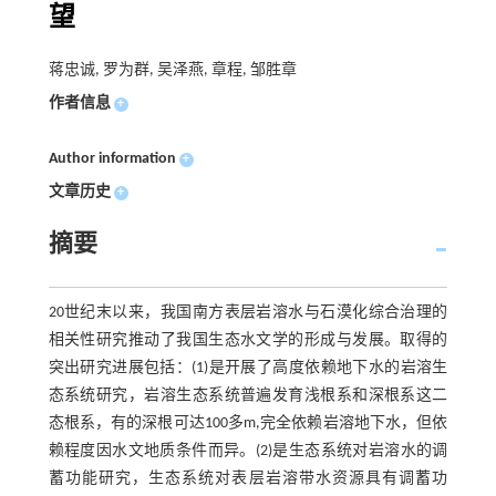
望
蒋忠诚, 罗为群, 吴泽燕, 章程, 邹胜章
作者信息
+
Author information
+
文章历史
+
摘要
20世纪末以来，我国南方表层岩溶水与石漠化综合治理的
相关性研究推动了我国生态水文学的形成与发展。取得的
突出研究进展包括：(1)是开展了高度依赖地下水的岩溶生
态系统研究，岩溶生态系统普遍发育浅根系和深根系这二
态根系，有的深根可达100多m,完全依赖岩溶地下水，但依
赖程度因水文地质条件而异。(2)是生态系统对岩溶水的调
蓄功能研究，生态系统对表层岩溶带水资源具有调蓄功