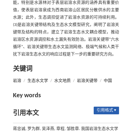
能，特别是水源林对于表层岩溶水资源的涵养具有重要价
值，使表层岩溶泉成为西南岩溶山区居民分散供水的主要
水源；此外，生态调控促进了岩溶水资源的可持续利用。
(3)是岩溶关键带结构及生态水文模型研究，阐明了岩溶关
键带及结构的特点，建立了岩溶生态水文耦合模型，推动
岩溶区水资源调控和水土漏失有效防治。岩溶关键带“六水
循环”、岩溶关键带生态水文监测网络、极端气候和人类干
扰下岩溶生态水文的响应过程是下一步的重要研究方向。
关键词
岩溶
/
生态水文学
/
水文地质
/
岩溶关键带
/
中国
Key words
引用格式 ▾
引用本文
蒋忠诚, 罗为群, 吴泽燕, 章程, 邹胜章. 我国岩溶生态水文学