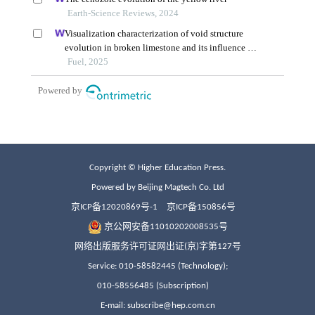
Copyright © Higher Education Press.
Powered by Beijing Magtech Co. Ltd
京ICP备12020869号-1
京ICP备150856号
京公网安备11010202008535号
网络出版服务许可证网出证(京)字第127号
Service: 010-58582445 (Technology);
010-58556485 (Subscription)
E-mail: subscribe@hep.com.cn