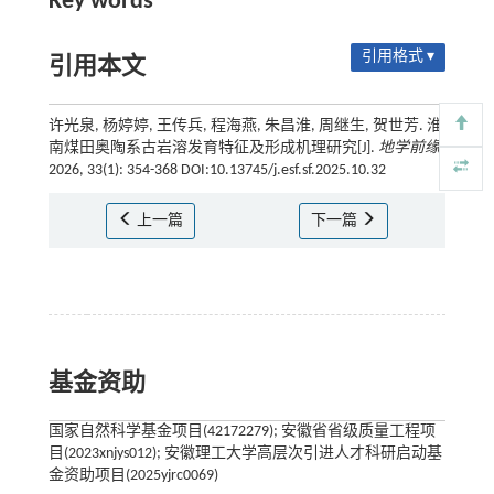
Key words
引用格式 ▾
引用本文
许光泉, 杨婷婷, 王传兵, 程海燕, 朱昌淮, 周继生, 贺世芳. 淮
南煤田奥陶系古岩溶发育特征及形成机理研究[J].
地学前缘
,
2026, 33(1): 354-368 DOI:10.13745/j.esf.sf.2025.10.32
上一篇
下一篇
基金资助
国家自然科学基金项目(42172279); 安徽省省级质量工程项
目(2023xnjys012); 安徽理工大学高层次引进人才科研启动基
金资助项目(2025yjrc0069)