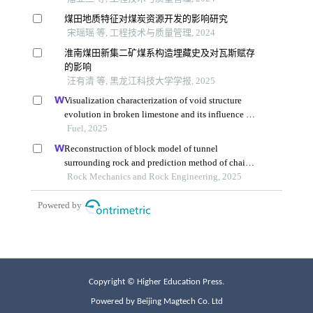
Copyright © Higher Education Press.
Powered by Beijing Magtech Co. Ltd