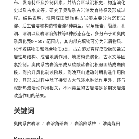
布、发育特征及控制因素，并结合区域沉积史、构造演化
史以及古水文等，研究了奥陶系古岩溶发育特征及形成过
程。结果表明，淮南煤田奥陶系古岩溶主要分为沉积岩
溶、后生岩溶和构造带岩溶3种类型，以角砾岩、裂缝、孔
洞、溶洞以及岩溶陷落柱等5种形态存在，多分布于距奥陶
系风化壳0～50 m范围内，其内部充填物可分为岩屑物质、
化学胶结物质和混合物质3类。古岩溶发育程度受碳酸盐岩
岩性与结构、成岩地质作用、地质构造演化、古水文等因
素控制。奥陶系古岩溶形成从碳酸盐岩沉积弱固结成岩阶
段，到抬升风化剥蚀阶段，到晚燕山运动时期构造作用阶
段，其形成过程中除了接受古大气淡水淋滤作用外，还与
深部热液活动作用相关，不同类型的古岩溶是多期次岩溶
改造作用的结果。
关键词
奥陶系古岩溶
/
岩溶角砾岩
/
岩溶陷落柱
/
淮南煤田