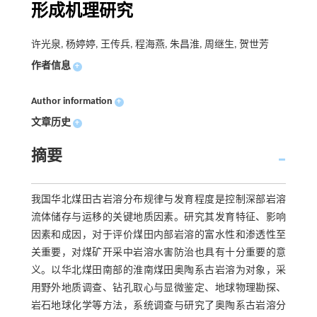
形成机理研究
许光泉, 杨婷婷, 王传兵, 程海燕, 朱昌淮, 周继生, 贺世芳
作者信息
+
Author information
+
文章历史
+
摘要
我国华北煤田古岩溶分布规律与发育程度是控制深部岩溶
流体储存与运移的关键地质因素。研究其发育特征、影响
因素和成因，对于评价煤田内部岩溶的富水性和渗透性至
关重要，对煤矿开采中岩溶水害防治也具有十分重要的意
义。以华北煤田南部的淮南煤田奥陶系古岩溶为对象，采
用野外地质调查、钻孔取心与显微鉴定、地球物理勘探、
岩石地球化学等方法，系统调查与研究了奥陶系古岩溶分