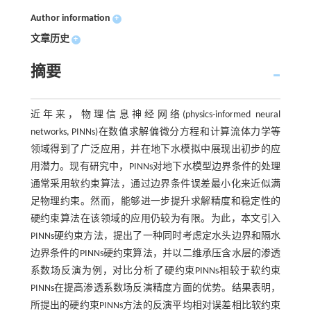
Author information
+
文章历史
+
摘要
近年来，物理信息神经网络(physics-informed neural
networks, PINNs)在数值求解偏微分方程和计算流体力学等
领域得到了广泛应用，并在地下水模拟中展现出初步的应
用潜力。现有研究中，PINNs对地下水模型边界条件的处理
通常采用软约束算法，通过边界条件误差最小化来近似满
足物理约束。然而，能够进一步提升求解精度和稳定性的
硬约束算法在该领域的应用仍较为有限。为此，本文引入
PINNs硬约束方法，提出了一种同时考虑定水头边界和隔水
边界条件的PINNs硬约束算法，并以二维承压含水层的渗透
系数场反演为例，对比分析了硬约束PINNs相较于软约束
PINNs在提高渗透系数场反演精度方面的优势。结果表明，
所提出的硬约束PINNs方法的反演平均相对误差相比软约束