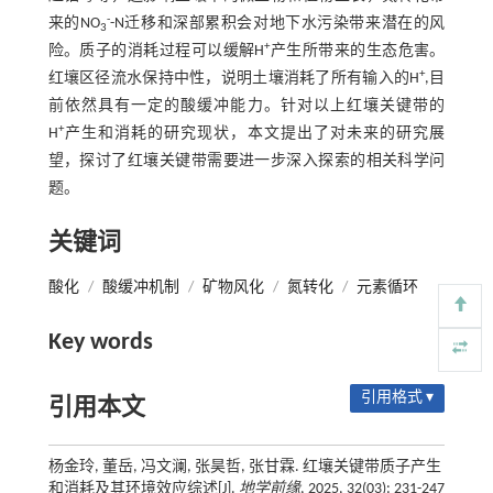
-
来的NO
-N迁移和深部累积会对地下水污染带来潜在的风
3
+
险。质子的消耗过程可以缓解H
产生所带来的生态危害。
+
红壤区径流水保持中性，说明土壤消耗了所有输入的H
,目
前依然具有一定的酸缓冲能力。针对以上红壤关键带的
+
H
产生和消耗的研究现状，本文提出了对未来的研究展
望，探讨了红壤关键带需要进一步深入探索的相关科学问
题。
关键词
酸化
/
酸缓冲机制
/
矿物风化
/
氮转化
/
元素循环
Key words
引用格式 ▾
引用本文
杨金玲, 董岳, 冯文澜, 张昊哲, 张甘霖. 红壤关键带质子产生
和消耗及其环境效应综述[J].
地学前缘
, 2025, 32(03): 231-247