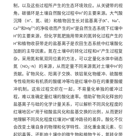
制，以及这些过程所产生的生态环境效应。从关键带的视
+
角，碳循环是土壤自然酸化过程中H
的主要来源。大气酸
+
+
+
沉降（H
、氮、硫）和植物因生长对盐基离子(K
、Na
、
2+
2+
+
Ca
和Mg
)的净吸收而产生的H
是自然生态系统下红壤中
+
H
的主要来源，但化学氮肥施用带来的氮转化过程产生的
+
H
和植物收获带走的盐基离子是农田生态系统中红壤酸化
+
加剧的主导因素。氮在土壤中的转化过程和H
产生过程复
杂，采用氮和氧双同位素的方法，可以定量化水体中硝态
-
+
氮（NO
-N）的来源，从而定量不同来源氮对土壤中H
的
3
贡献。矿物风化、阳离子交换、铁铝氧化物缓冲、硫酸根
专性吸附和有机质的酸缓冲等均是红壤中存在的重要酸缓
冲机制。这些过程交织在一起，不易量化单独的缓冲过
程，难以准确定量红壤的酸化速率。借助矿物风化释放的
盐基离子与硅的化学计量关系，可以解析不同风化程度的
+
红壤地区H
用于硅酸盐风化和盐基交换的比例，从而更好
+
地理解不同风化程度红壤对H
缓冲路径的差异。酸化不仅
会改变土壤自身的物理和化学特性、活化重金属元素、引
起铝毒等，还影响土壤中的微生物和植物生长，氮转化带