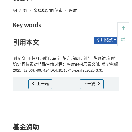
铜
/
锌
/
金属稳定同位素
/
癌症
Key words
引用格式 ▾
引用本文
刘文奇, 王柱红, 刘洋, 马宁, 陈岩, 郑旺, 刘红, 陈玖斌. 铜锌
稳定同位素对特殊生命过程：癌症的指示意义[J].
地学前缘
,
2025, 32(03): 408-424 DOI:10.13745/j.esf.sf.2025.3.35
上一篇
下一篇
基金资助