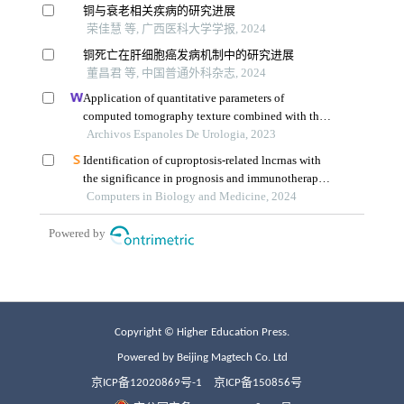
Copyright © Higher Education Press.
Powered by Beijing Magtech Co. Ltd
京ICP备12020869号-1
京ICP备150856号