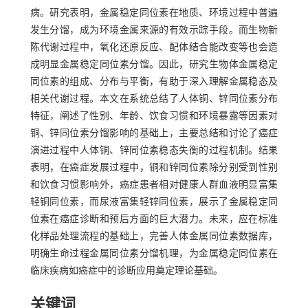
病。研究表明，金属稳定同位素在地质、环境过程中普遍
发生分馏，成为环境金属来源的有效示踪手段。而生物新
陈代谢过程中，氧化还原反应、配体结合能改变等也会造
成明显金属稳定同位素分馏。因此，研究生物体金属稳定
同位素的组成、分布与平衡，有助于深入理解金属稳态及
相关代谢过程。本文在系统总结了人体铜、锌同位素分布
特征，阐述了性别、年龄、饮食习惯和环境暴露等因素对
铜、锌同位素分馏影响的基础上，主要总结和讨论了癌症
演进过程中人体铜、锌同位素稳态失衡的过程机制。结果
表明，在癌症发展过程中，铜和锌同位素除分别受到性别
和饮食习惯影响外，癌症患者相对健康人群血液明显富集
轻铜同位素，而尿液富集轻锌同位素，展示了金属稳定同
位素在癌症诊断和预后方面的巨大潜力。未来，应在标准
化样品处理流程的基础上，完善人体金属同位素数据库，
明确生命过程金属同位素分馏机理，为金属稳定同位素在
临床疾病如癌症中的诊断应用奠定理论基础。
关键词