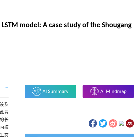
 LSTM model: A case study of the Shougang
AI Summary
AI Mindmap
建设及
此背
制的长
TM模
和生态