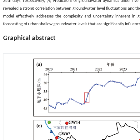
28th days, respectively; (4) Predictions of groundwater dynamics under five
revealed a strong correlation between groundwater level fluctuations and th
model effectively addresses the complexity and uncertainty inherent in 
forecasting of urban shallow groundwater levels that are significantly influen
Graphical abstract