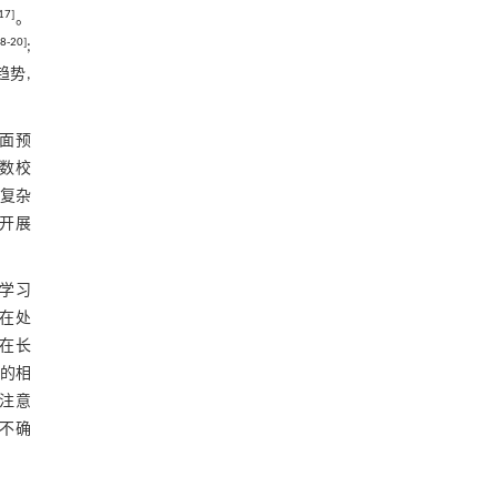
4.2.2 生态补水
17
]
。
8
-
20
]
;
图9 生态补水期间预测地下水埋深与实
趋势,
测结果对比分析图
4.3 预测精度与预测时长关系分析
方面预
图10 各观测孔MAE随预测时长变化曲线
数校
图
图11 不同预测时长拟合结果MAE的空间
出复杂
分布图
段开展
4.4 不同情景预测分析
4.4.1 情景设计
度学习
型在处
表5 情景设计表
M在长
4.4.2 模型预测
制的相
间注意
图12 不同降雨情景预测结果
不确
图13 不同生态补水情景预测结果