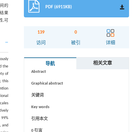
时间的
PDF (6911KB)
,结果
性,可
139
0
访问
被引
详细
ously
摘要
相关文章
导航
d the
Abstract
ty of
 this
Graphical abstract
ntion
关键词
ional
cales
Key words
ively
n 99%
引用本文
, and
0 引言