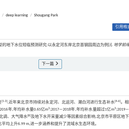
/
deep learning
/
Shougang Park
引用格式
模型的地下水位短临预测研究:以永定河东岸北京首钢园周边为例[J].
地学前
下一篇
[
1
-
3
]
[
4
-
6
]
复
,近年来北京市持续对永定河、北运河、潮白河进行生态补水
。相
3
3
1—2016年,年均补水量0.65亿m
;2017—2018年,年均补水量超过1亿m
;2019—
[
8
]
北调、大气降水
及地下水开采量减少等因素综合影响,北京市平原区地
比平均上升6.99 m,进一步涵养和提升了流域水生态环境。