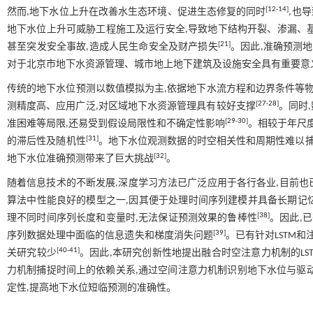
[
12
-
14
]
然而,地下水位上升在改善水生态环境、促进生态修复的同时
,也
地下水位上升可威胁工程施工及运行安全,导致地下结构开裂、渗漏、
[
21
]
甚至突发安全事故,造成人民生命安全及财产损失
。因此,准确预测
对于北京市地下水资源管理、城市地上地下建筑及设施安全具有重要意
传统的地下水位预测以数值模拟为主,依据地下水流方程和边界条件等
[
27
-
28
]
测精度高、应用广泛,对区域地下水资源管理具有较好支撑
。同时
[
29
-
30
]
准困难等局限,还易受到假设局限性和不确定性影响
。相较于年尺
[
31
]
的滞后性及随机性
。地下水位观测数据的时空相关性和周期性难以捕
[
32
]
地下水位准确预测带来了巨大挑战
。
随着信息技术的不断发展,深度学习方法已广泛应用于各行各业,目前
算法中性能良好的模型之一,因其便于处理时间序列建模并具备长期记
[
38
]
理不同时间序列长度和变量时,无法保证预测效果的鲁棒性
。因此,
[
39
]
序列数据处理中面临的信息遗失和梯度消失问题
。已有针对LSTM
[
40
-
41
]
关研究较少
。因此,本研究创新性地提出融合时空注意力机制的LS
力机制捕捉时间上的依赖关系,通过空间注意力机制识别地下水位与驱
定性,提高地下水位短临预测的准确性。