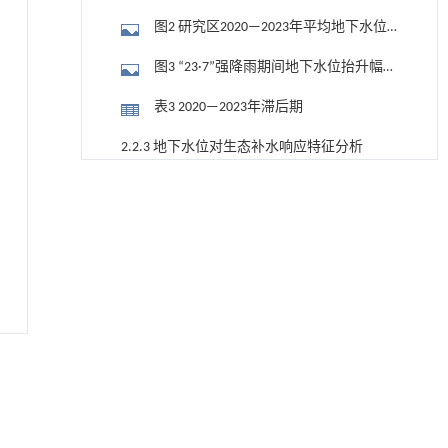
图2 研究区2020—2023年平均地下水位
及降水量逐日变化情况
图3 “23·7”强降雨期间地下水位抬升幅度
空间分布图
表3 2020—2023年滞后期
2.2.3 地下水位对生态补水响应特征分析
图4 2020年春季平均地下水位及生态补
用于宽浓度范围高效捕集CO₂及低能耗再生的新
[1]
型酮基IPDA相变吸收剂
水量逐日变化情况
图5 2020年春季生态补水期间地下水位
Engineering
. 2026, Vol.58(3): 1-303
https://doi.org/10.1016/j.eng.2025.05.008
抬升幅度空间分布图
3 地下水位短临预测模型构建
动力学引导的聚对苯二甲酸乙二酯可控低聚解
[2]
3.1 深度学习算法介绍
聚及其定制化高性能聚合物升级回收
Engineering
. 2026, Vol.58(3): 1-303
3.1.1 LSTM神经网络
https://doi.org/10.1016/j.eng.2026.02.010
3.1.2 注意力机制
基于检流计的无对准误差全原位成像与激光加
[3]
工系统及其在泛半导体制造中的应用
3.2 基于STA-LSTM的地下水位短临预测模
Engineering
. 2026, Vol.58(3): 1-303