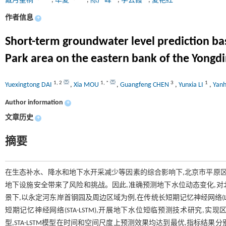
戴月星桐
,
牟夏
,
陈广峰
,
李云霞
,
夏艳红
作者信息
+
Short-term groundwater level prediction b
Park area on the eastern bank of the Yongdi
1
,
2
1
,
*
3
1
Yuexingtong DAI
,
Xia MOU
,
Guangfeng CHEN
,
Yunxia LI
,
Yan
Author information
+
文章历史
+
摘要
在生态补水、降水和地下水开采减少等因素的综合影响下,北京市平原区
地下设施安全带来了风险和挑战。因此,准确预测地下水位动态变化,
景下,以永定河东岸首钢园及周边区域为例,在传统长短期记忆神经网络(L
短期记忆神经网络(STA-LSTM),开展地下水位短临预测技术研究,实现区域
型,STA-LSTM模型在时间和空间尺度上预测效果均达到最优,指标结果分别为MAE(0