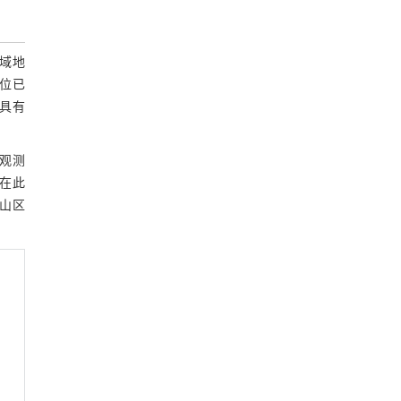
5 结论
参考文献
区域地
水位已
,具有
观测
。在此
区山区