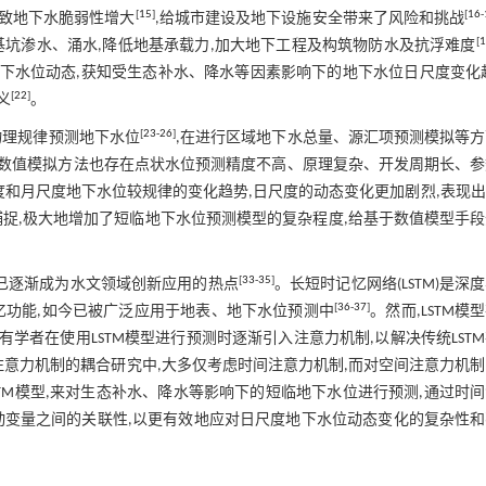
[
15
]
[
16
-
导致地下水脆弱性增大
,给城市建设及地下设施安全带来了风险和挑战
[
1
基坑渗水、涌水,降低地基承载力,加大地下工程及构筑物防水及抗浮难度
地下水位动态,获知受生态补水、降水等因素影响下的地下水位日尺度变化
[
22
]
义
。
[
23
-
26
]
物理规律预测地下水位
,在进行区域地下水总量、源汇项预测模拟等
,数值模拟方法也存在点状水位预测精度不高、原理复杂、开发周期长、参
度和月尺度地下水位较规律的变化趋势,日尺度的动态变化更加剧烈,表现
捉,极大地增加了短临地下水位预测模型的复杂程度,给基于数值模型手
[
33
-
35
]
也已逐渐成为水文领域创新应用的热点
。长短时记忆网络(LSTM)是深
[
36
-
37
]
忆功能,如今已被广泛应用于地表、地下水位预测中
。然而,LSTM模
已有学者在使用LSTM模型进行预测时逐渐引入注意力机制,以解决传统LST
和注意力机制的耦合研究中,大多仅考虑时间注意力机制,而对空间注意力机
TM模型,来对生态补水、降水等影响下的短临地下水位进行预测,通过时
动变量之间的关联性,以更有效地应对日尺度地下水位动态变化的复杂性和