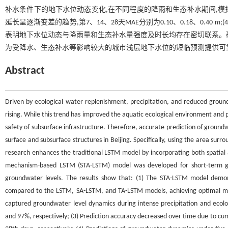
补水条件下的地下水位动态变化,在不同程度的降雨和生态补水期间,模拟精
延长呈逐渐变差的趋势,第7、14、28天MAE分别为0.10、0.18、0.4
表明地下水位动态与降雨量和生态补水量强度及时长均存在密切联系。研究
为受降水、生态补水等影响较大的城市浅层地下水位的短临预测提供可
Abstract
Driven by ecological water replenishment, precipitation, and reduced ground
rising. While this trend has improved the aquatic ecological environment and p
safety of subsurface infrastructure. Therefore, accurate prediction of ground
surface and subsurface structures in Beijing. Specifically, using the area sur
research enhances the traditional LSTM model by incorporating both spatial
mechanism-based LSTM (STA-LSTM) model was developed for short-term gro
groundwater levels. The results show that: (1) The STA-LSTM model demon
compared to the LSTM, SA-LSTM, and TA-LSTM models, achieving optimal met
captured groundwater level dynamics during intense precipitation and ecol
and 97%, respectively; (3) Prediction accuracy decreased over time due to cum