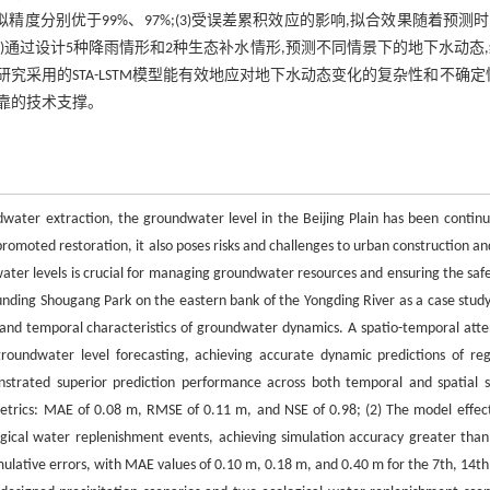
度分别优于99%、97%;(3)受误差累积效应的影响,拟合效果随着预测
0 m;(4)通过设计5种降雨情形和2种生态补水情形,预测不同情景下的地下水动态
采用的STA-LSTM模型能有效地应对地下水动态变化的复杂性和不确定
靠的技术支撑。
water extraction, the groundwater level in the Beijing Plain has been continu
romoted restoration, it also poses risks and challenges to urban construction an
water levels is crucial for managing groundwater resources and ensuring the safe
rounding Shougang Park on the eastern bank of the Yongding River as a case study,
 and temporal characteristics of groundwater dynamics. A spatio-temporal atte
undwater level forecasting, achieving accurate dynamic predictions of reg
strated superior prediction performance across both temporal and spatial s
rics: MAE of 0.08 m, RMSE of 0.11 m, and NSE of 0.98; (2) The model effect
ogical water replenishment events, achieving simulation accuracy greater tha
ulative errors, with MAE values of 0.10 m, 0.18 m, and 0.40 m for the 7th, 14th