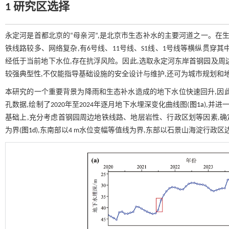
1 研究区选择
永定河是首都北京的“母亲河”,是北京市生态补水的主要河道之一。在
铁线路较多、网络复杂,有6号线、11号线、S1线、1号线等横纵贯穿
经低于当前地下水位,存在抗浮风险。因此,选取永定河东岸首钢园及周
较强典型性,不仅能指导基础设施的安全设计与维护,还可为城市规划和
本研究的一个重要背景为降雨和生态补水造成的地下水位快速回升,因
孔数据,绘制了2020年至2024年逐月地下水埋深变化曲线图(
图1a
),并进
基础上,充分考虑首钢园周边地铁线路、地层岩性、行政区划等因素,确
为界(
图1d
),东南部以4 m水位变幅等值线为界,东部以石景山海淀行政区边界