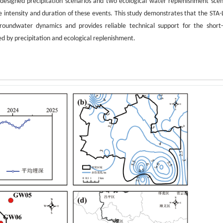
 designed precipitation scenarios and two ecological water replenishment scen
e intensity and duration of these events. This study demonstrates that the STA
groundwater dynamics and provides reliable technical support for the short
ced by precipitation and ecological replenishment.