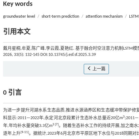
Key words
groundwater level
/
short-term prediction
/
attention mechanism
/
LSTM
引用本文
戴月星桐,牟夏,陈广峰,李云霞,夏艳红. 基于融合时空注意力机制LSTM
2026, 33(5): 132-145 DOI:10.13745/j.esf.sf.2025.3.39
上一篇
0 引言
为进一步提升河湖水系生态品质,推进水源涵养区和生态缓冲带保护修
3
料显示:2011—2022年,永定河北京段累计生态补水总量近20亿m
;201
3
[
7
]
年,年均补水量突破3.3亿m
。随着生态补水工作的持续开展,加之南水
[
9
-
11
]
逐年上升
。据统计,2023年6月北京市平原区地下水位与2018同期对