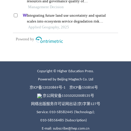
Copyright © Higher Education Press.
Powered by Beijing Magtech Co. Ltd
京ICP备12020869号-1
京ICP备150856号
京公网安备11010202008535号
网络出版服务许可证网出证(京)字第127号
Service: 010-58582445 (Technology);
010-58556485 (Subscription)
E-mail: subscribe@hep.com.cn