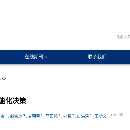
在线期刊
联系我们
3.62
能化决策
3
3
1
1
2
1
3
,
4
,
5
,
*
梦雪
,
赵雪冰
,
吉明甲
,
马正婷
,
向智
,
白洪溪
,
王功文