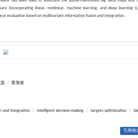
tware has been used to associate the above-mentioned big data maps and m
e (incorporating linear, nonlinear, machine learning, and deep learning (
ce evaluation based on multivariate information fusion and integration.
优选
/
青海省
n and integration
/
intelligent decision-making
/
targets optimization
/
Qi
引用格式