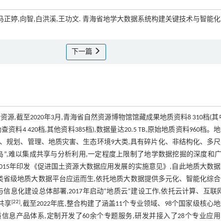
甲,马正婷,向智,白洪溪,王功文. 青海省地学大数据系统构建关键技术与智能
下一篇
,截至2020年3月,青海省自然资源博物馆馆藏成果地质资料8 310档(其
料4 420档,其他资料385档),数据量达20.5 TB,原始地质资料960档。
、规划、管理、地质灾害、生态环境9大类,具有碎片化、非结构化、多尺
孤岛”,难以集成共享与分析利用,一定程度上限制了地学数据挖掘的深度和
2015年印发《促进国土资源大数据应用发展的实施意见》,自此地质大数
类省级地质大数据平台应运而生,依托地质大数据提供多元化、智能化综
息化建设总体部署,2017年启动“地质云”建设工作,依托云计算、互联
[
22
]
共享
,截至2022年底,整合构建了涵盖11个专业领域、98个国家级核心
质信息产品体系,定制开发了60余个专题服务,研发并接入了28个专业应