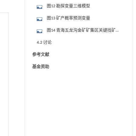
图12 勘探变量三维模型
图13 矿产概率预测变量
图14 青海五龙沟金矿矿集区关键找矿靶
区
4.2 讨论
参考文献
基金资助