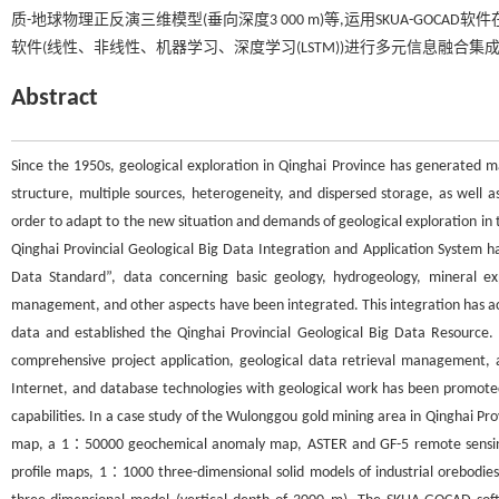
质-地球物理正反演三维模型(垂向深度3 000 m)等,运用SKUA-GOCA
软件(线性、非线性、机器学习、深度学习(LSTM))进行多元信息融合
Abstract
Since the 1950s, geological exploration in Qinghai Province has generated m
structure, multiple sources, heterogeneity, and dispersed storage, as well as
order to adapt to the new situation and demands of geological exploration in
Qinghai Provincial Geological Big Data Integration and Application System h
Data Standard”, data concerning basic geology, hydrogeology, mineral exp
management, and other aspects have been integrated. This integration has a
data and established the Qinghai Provincial Geological Big Data Resource.
comprehensive project application, geological data retrieval management, 
Internet, and database technologies with geological work has been promoted, 
capabilities. In a case study of the Wulonggou gold mining area in Qinghai Pr
map, a 1∶50000 geochemical anomaly map, ASTER and GF-5 remote sensing 
profile maps, 1∶1000 three-dimensional solid models of industrial orebodie