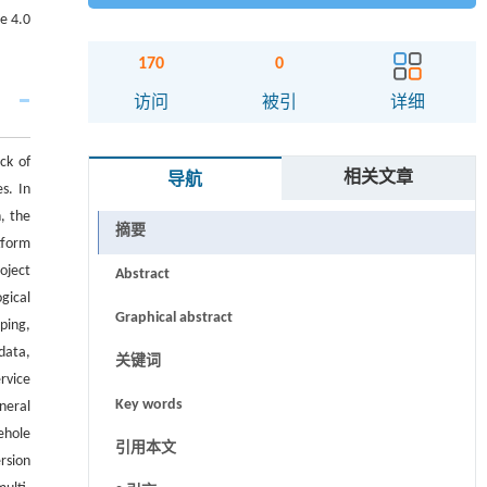
4.0
170
0
访问
被引
详细
ck of
相关文章
导航
s. In
, the
摘要
tform
oject
Abstract
gical
Graphical abstract
ping,
data,
关键词
rvice
Key words
neral
ehole
引用本文
rsion