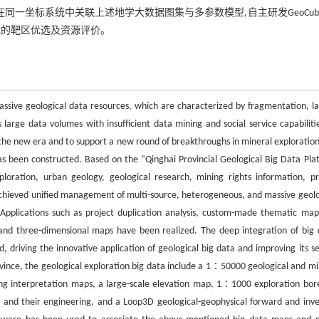
D软件在同一坐标系统中关联上述地学大数据图集与多参数模型,自主研发GeoCube 
集成的靶区优选及资源评价。
assive geological data resources, which are characterized by fragmentation, la
 large data volumes with insufficient data mining and social service capabilitie
 the new era and to support a new round of breakthroughs in mineral exploration
as been constructed. Based on the “Qinghai Provincial Geological Big Data Pla
loration, urban geology, geological research, mining rights information, pr
chieved unified management of multi-source, heterogeneous, and massive geolo
 Applications such as project duplication analysis, custom-made thematic map
and three-dimensional maps have been realized. The deep integration of big 
driving the innovative application of geological big data and improving its se
ovince, the geological exploration big data include a 1∶50000 geological and mi
interpretation maps, a large-scale elevation map, 1∶1000 exploration bor
s and their engineering, and a Loop3D geological-geophysical forward and inve