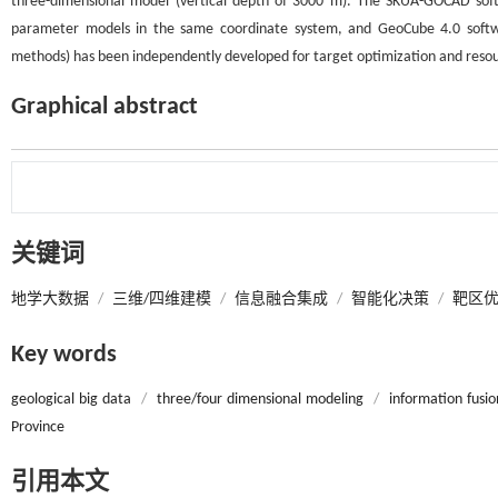
three-dimensional model (vertical depth of 3000 m). The SKUA-GOCAD sof
parameter models in the same coordinate system, and GeoCube 4.0 softwar
methods) has been independently developed for target optimization and resour
Graphical abstract
关键词
地学大数据
/
三维/四维建模
/
信息融合集成
/
智能化决策
/
靶区
Key words
geological big data
/
three/four dimensional modeling
/
information fusio
Province
引用本文