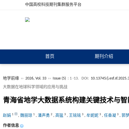
中国高校科技期刊集群服务平台
首页
期刊介绍
地学前缘
››
2026, Vol. 33
››
Issue (5)
: 1 -13.
DOI:
10.13745/j.esf.sf.2025.
大数据在地球科学领域的应用与挑战
青海省地学大数据系统构建关键技术与智
1
1
2
3
3
3
3
赵娟
,
魏丽琼
,
潘声勇
,
高猛
,
王铭铭
,
牟妮妮
,
任香凝
,
郭
作者信息
+