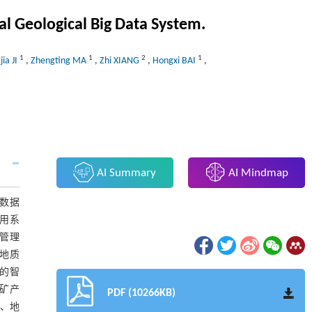
al Geological Big Data System.
1
1
2
1
ia JI
,
Zhengting MA
,
Zhi XIANG
,
Hongxi BAI
,
AI Summary
AI Mindmap
,数据
用系
目管理
地质
的智
质矿产
PDF (10266KB)
型、地