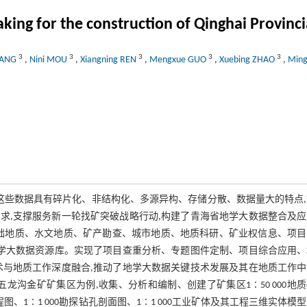
king for the construction of Qinghai Provinci
3
3
3
3
3
WANG
,
Nini MOU
,
Xiangning REN
,
Mengxue GUO
,
Xuebing ZHAO
,
Mingj
,这些数据具有碎片化、非结构化、多源异构、存储分散、数据量大的特点
求,支撑服务新一轮找矿突破战略行动,构建了青海省地学大数据整合及应
基础地质、水文地质、矿产勘查、城市地质、地质科研、矿业权信息、项
地学大数据资源库。实现了项目查重分析、专题图件定制、项目综合应用、
术与地质工作深度融合,推动了地学大数据关键技术发展及其在地质工作中
沟金矿矿集区为例,收集、分析和编制、创建了矿集区1∶50 000地
高程图、1∶1 000勘探钻孔剖面图、1∶1 000工业矿体及其工程三维实体模