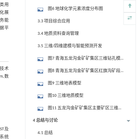
类用
端元波谱提取结果
图6 地球化学元素浓度分布图
化展
务能
3.3 项目综合应用
数据平
3.4 地质资料查询管理
3.5 三维/四维建模与智能预测开发
图7 青海五龙沟金矿矿集区三维钻孔模
型
技术
图8 青海五龙沟金矿矿集区红旗沟矿段
m,数
金三维矿体模型
图9 三维地表模型
图10 三维地质模型
图11 五龙沟金矿矿集区主要矿区三维正
反演Loop3D三维地质模型
4 总结与讨论
ST及
4.1 总结
,系统