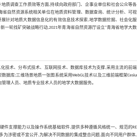
地质调查工作质效等方面,持续向政府部门、企事业单位和社会公众等各
海省自然资源系统相关单位在地质资料管理、数据查询、统计分析、可视
开展针对地质大数据信息化的有效信息技术探索,地学数据挖掘、社会化服
一轮找矿突破战略行动,2021年青海省自然资源厅设立“青海省地学大
化技术、分布式技术、互联网技术、数据库技术为支撑,采用主流的前端
作为关系型数据库;三维场景地质一张图系统采用WebGL技术以及三维前端框架Cesiu
台,建立了面向管理人员、地质专业技术人员的地学大数据服务。
硬件支撑能力以及操作系统基础软件,提供多种遵循风格统一、规范的RE
据多为涉密或不宜公开,为解决不同数据的集成整合问题,面向不同用户群体