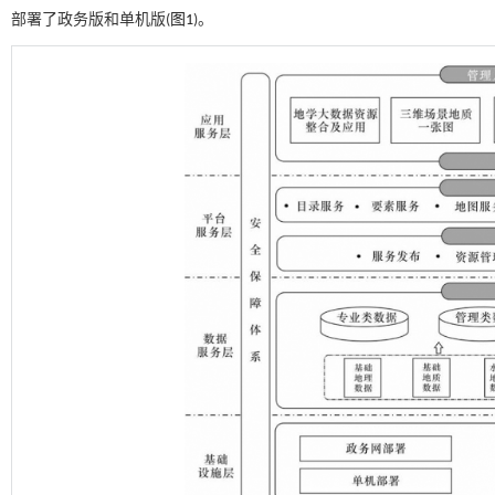
部署了政务版和单机版(
图1
)。