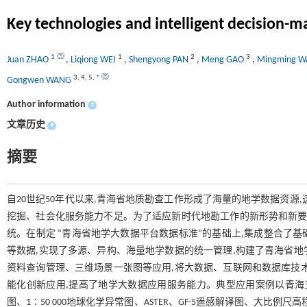
Key technologies and intelligent decision-ma
1
1
2
3
Juan ZHAO
,
Liqiong WEI
,
Shengyong PAN
,
Meng GAO
,
Mingming 
3
,
4
,
5
,
*
Gongwen WANG
Author information
+
文章历史
+
摘要
自20世纪50年代以来,青海省地质勘查工作形成了海量的地学数据资源
挖掘、社会化服务能力不足。为了适应新时代地勘工作的新形势和新要
统。在制定 “青海省地学大数据平台数据标准”的基础上,集成整合了
等数据,实现了多源、异构、海量地学数据的统一管理,构建了青海省
资料查询管理、三维场景一张图等应用,将大数据、互联网和数据库技
能化创新应用,提高了地学大数据应用服务能力。典型应用案例以青海五龙
图、1∶50 000地球化学异常图、ASTER、GF-5遥感解译图、大比例尺