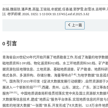
赵娟,魏丽琼,潘声勇,高猛,王铭铭,牟妮妮,任香凝,郭梦雪,赵雪冰,吉明
[J].
地学前缘
, 2026, 33(5): 1-13 DOI:10.13745/j.esf.sf.2025.3.62
上一篇
0 引言
青海省自20世纪50年代开始开展了地质勘查工作,形成了海量的地学数据资源
础地质资料1 091档、物化遥资料923档、水工环地质资料561档、矿产勘查资
据资源包括地理信息、土地资源、基础地质调查、矿产勘查、地质科研
[
1
-
8
]
格式各异、多源异构、存储分散、海量等特点
,为地学数据“信息
10
]
。国务院于2015年印发《促进大数据发展行动纲要》,自然资源部于
[
11
-
17
]
展进入一个崭新阶段
,西藏、贵州、山东、湖北、广东、浙江等各
[
18
-
21
]
服务
。中国地质调查局积极贯彻落实党中央及国土资源部大数据与信
大数据等信息技术,建成“地质云”服务平台体系,实现地质信息的开放与
据库的地球大数据“一张图”体系,开发形成了8大类别、12.8万余件地