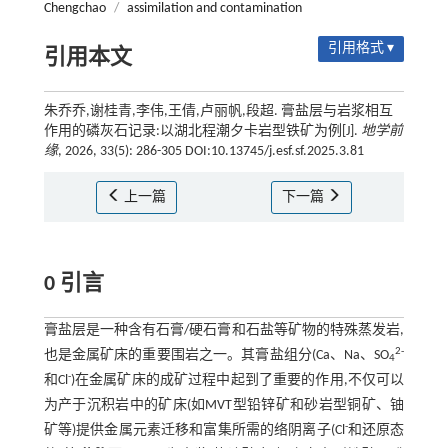
Chengchao
/
assimilation and contamination
引用格式 ▾
引用本文
朱乔乔,谢桂青,李伟,王倩,卢丽帆,段超. 膏盐层与岩浆相互
作用的磷灰石记录:以湖北程潮夕卡岩型铁矿为例[J].
地学前
缘
, 2026, 33(5): 286-305 DOI:10.13745/j.esf.sf.2025.3.81
上一篇
下一篇
0 引言
膏盐层是一种含有石膏/硬石膏和石盐等矿物的特殊蒸发岩,
2-
也是金属矿床的重要围岩之一。其膏盐组分(Ca、Na、SO
4
-
和Cl
)在金属矿床的成矿过程中起到了重要的作用,不仅可以
为产于沉积岩中的矿床(如MVT型铅锌矿和砂岩型铜矿、铀
-
矿等)提供金属元素迁移和富集所需的络阴离子(Cl
和还原态