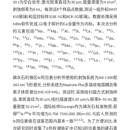
2
20 s为空白信号;激光斑束直径为30 μm,能量密度为4 J/cm
,
剥蚀频率为6 Hz。每测试8个样品点数据,测试一组外标(NIST
610玻璃)和监控标样(GSE-1G和BCR-2G玻璃)。数据处理采用
Iolite软件完成,以电子探针的Ca含量作为内标。本次点分析
23
25
27
29
43
45
49
的元素包括
Na、
Mg、
Al、
Si、
Ca、
Sc、
Ti、
51
53
55
57
59
66
71
73
75
V、
Cr、
Mn、
Fe、
Co、
Zn、
Ga、
Ge、
As、
88
89
91
93
98
115
118
139
Sr、
Y、
Zr、
Nb、
Mo、
In、
Sn、
La、
140
141
146
147
153
157
159
Ce、
Pr、
Nd、
Sm、
Eu、
Gd、
Tb、
163
165
166
169
173
175
177
Dy、
Ho、
Er、
Tm、
Yb、
Lu、
Hf、
181
182
208
232
238
Ta、
W、
Pb、
Th、
U。
磷灰石的微区Sr同位素分析所使用的剥蚀系统为ASI J-200型
343 nm飞秒激光,分析系统为Neptune Plus多接收电感耦合等
离子体质普仪(MC-ICP-MS)。测试时,采用线扫描方式剥蚀样
品,束斑直径为30 μm,线扫描速度0.65 μm/s,频率8~10 Hz,能
2
量密度10 J/cm
。国际标样Durango作为磷灰石标准物质,获
87
86
得
Sr/
Sr平均值为0.706 73±0.000 38(
n
=35),与前人所测的
[
52
-
53
]
Sr同位素值在误差范围内基本一致
。为了方便对比,本
次研究同时收集了6件程潮铁矿中已知S同位素值的硬石膏