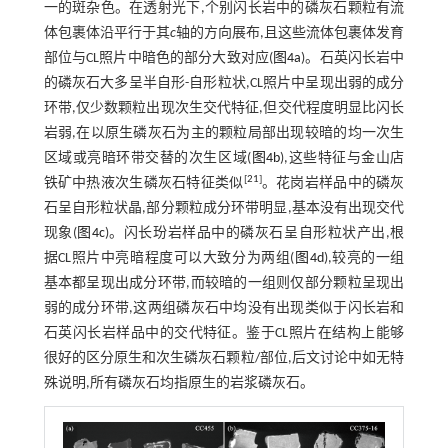
一的斑杂色。在透射光下,个别闪长岩中的磷灰石颗粒有流
体包裹体沿平行于其
c
轴的方向展布,且这些流体包裹体发育
部位与CL照片中暗色的部分大致对应(
图4a
)。石英闪长岩中
的磷灰石大多呈半自形-自形粒状,CL照片中呈现出弱的成分
环带,仅少数颗粒出现次生交代特征,但交代程度明显比闪长
岩弱,在以原生磷灰石为主的颗粒局部出现较暗的均一次生
区域或亮暗环带交替的次生区域(
图4b
),这些特征与金山店
[
21
]
铁矿中热液次生磷灰石特征类似
。花岗岩样品中的磷灰
石呈自形粒状晶,部分颗粒成分环带明显,基本没有出现交代
现象(
图4c
)。闪长玢岩样品中的磷灰石呈自形粒状产出,根
据CL照片中亮暗程度可以大致分为两组(
图4d
),较亮的一组
基本都呈现出成分环带,而较暗的一组则仅部分颗粒呈现出
弱的成分环带,这两组磷灰石中均没有出现类似于闪长岩和
石英闪长岩样品中的交代特征。鉴于CL照片在结构上能够
很好的区分原生和次生磷灰石颗粒/部位,后文讨论中如无特
殊说明,所有磷灰石均指原生的岩浆磷灰石。