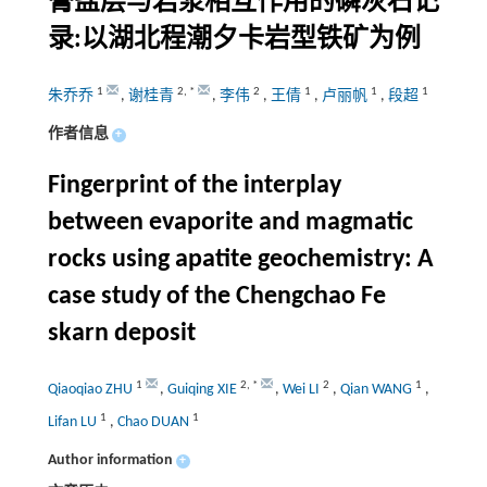
膏盐层与岩浆相互作用的磷灰石记
录:以湖北程潮夕卡岩型铁矿为例
1
2
,
*
2
1
1
1
朱乔乔
,
谢桂青
,
李伟
,
王倩
,
卢丽帆
,
段超
作者信息
+
Fingerprint of the interplay
between evaporite and magmatic
rocks using apatite geochemistry: A
case study of the Chengchao Fe
skarn deposit
1
2
,
*
2
1
Qiaoqiao ZHU
,
Guiqing XIE
,
Wei LI
,
Qian WANG
,
1
1
Lifan LU
,
Chao DUAN
Author information
+