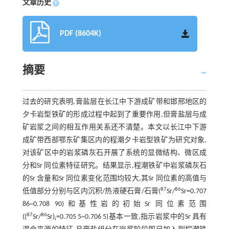
文章历史
+
PDF (8604K)
摘要
过去的研究表明,膏盐层在长江中下游成矿带和邯邢地区的
夕卡岩型铁矿的形成过程中起到了重要作用,但膏盐层与成
矿岩浆之间的相互作用关系还不清楚。本文以长江中下游
成矿带西部鄂东矿集区内的程潮夕卡岩型铁矿为研究对象,
对该矿区中的岩浆磷灰石开展了系统的显微结构、微区成
分和Sr 同位素特征研究。结果显示,程潮铁矿中岩浆磷灰石
的Sr 含量和Sr 同位素变化范围均较大,其Sr 同位素的高值与
87
86
低值部分分别与区内沉积/热液硬石膏/石膏(
Sr/
Sr=0.707
86~0.708 90)和基性岩的初始Sr 同位素范围
87
86
((
Sr/
Sr)
=0.705 5~0.706 5)基本一致,指示岩浆中的Sr 具有
i