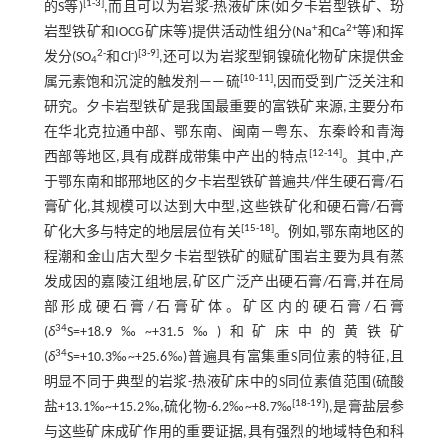
[
1
-
3
]
的S等)
,而且可以为岩浆-热液矿床(如夕卡岩型铁矿、玢
+
2+
岩型铁矿和IOCG矿床等)提供活动性组分(Na
和Ca
等)和挥
2-
-
[
3
-
9
]
发分(SO
和Cl
)
,还可以为岩浆型铜镍硫化物矿床提供金
4
[
10
-
11
]
属元素饱和沉淀的触发剂——硫
,因而受到广泛关注和
研究。夕卡岩型铁矿是我国最重要的富铁矿来源,主要分布
在华北克拉通中部、鄂东南、闽南—粤东、东秦岭和青海
[
12
-
14
]
西部等地区,具有成群成带集中产出的特点
。其中,产
于鄂东南和邯邢地区的夕卡岩型铁矿普遍共/伴生硬石膏/石
膏矿化,其规模可以达到大中型,这些铁矿化和硬石膏/石膏
[
15
-
18
]
矿化大多与特定的地层层位有关
。例如,鄂东南地区的
程潮和金山店大型夕卡岩型铁矿的赋矿围岩主要为具有蒸
发成因的嘉陵江组地层,矿区广泛产出硬石膏/石膏,并在局
部形成硬石膏/石膏矿体。矿区内的硬石膏/石膏
34
(
δ
S=+18.9‰~+31.5‰)和矿床中的黄铁矿
34
(
δ
S=+10.3‰~+25.6‰)普遍具有富集重S同位素的特征,且
明显不同于典型的岩浆-热液矿床中的S同位素值范围(硫酸
[
18
-
19
]
盐+13.1‰~+15.2‰,硫化物-6.2‰~+8.7‰
),是膏盐层参
与这些矿床成矿作用的重要证据,具有强烈的地域特色和科