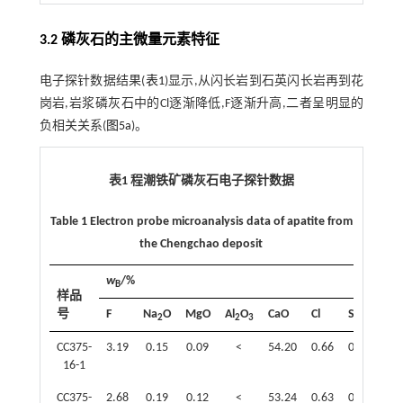
3.2 磷灰石的主微量元素特征
电子探针数据结果(
表1
)显示,从闪长岩到石英闪长岩再到花
岗岩,岩浆磷灰石中的Cl逐渐降低,F逐渐升高,二者呈明显的
负相关关系(
图5a
)。
表1 程潮铁矿磷灰石电子探针数据
Table 1 Electron probe microanalysis data of apatite from
the Chengchao deposit
w
/%
B
样品
号
F
Na
O
MgO
Al
O
CaO
Cl
SO
SiO
2
2
3
3
CC375-
3.19
0.15
0.09
<
54.20
0.66
0.08
0.7
16-1
CC375-
2.68
0.19
0.12
<
53.24
0.63
0.17
0.6