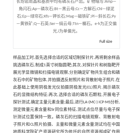
长玢岩斑晶和基质中均有磷灰石产出。矿物缩写:Amp—
角闪石;Ap—磷灰石;Bt—黑云母;Cc—方解石;Chl—绿泥
石;Ep—绿帘石;Kfs—钾长石;Mag—磁铁矿;Pl—斜长石;Py
—黄铁矿;Q—石英;Ser—绢云母;Ttn—榍石。e-h为正交偏
光,i为单偏光。
Full size
样品加工时,首先选择合适的区域切制探针片,再将剩余样品
挑选磷灰石,制成1英寸树脂圆靶;其次,对探针片和树脂靶开
展光学显微镜和扫描电镜观察,分别确定矿物共生组合和磷
灰石中的矿物包体,并拍摄透反射照片和背散射电子照片,在
此基础上使用阴极发光仪拍摄阴极发光(CL)照片,揭示磷灰
石的显微结构特征;再次,选择合适的磷灰石颗粒,开展电子
探针测试,确定主量元素含量;最后,进行LA-(MC-) ICP-MS分析,
测定微量元素含量和Sr同位素特征,测试点位尽量与电子探
针测试位置保持一致。磷灰石的扫描电镜观察、背散射电
子照片和CL照片拍摄、主量和微量元素含量测试均在中国
地质科学院矿产资源研究所为依托的自然资源部成矿作用