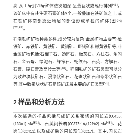
[
48
]
高,从Ⅰ号到Ⅶ号矿体依次加深,呈叠瓦状或雁行排列
。
该矿床中有共生硬石膏矿体9个,一般叠加在铁矿体之上,或
在铁矿体南部靠近地层的部位形成单独的矿体(
图2b
)
[
22
,
47
]
。
程潮铁矿矿物种类多样,成分较为复杂,金属矿物主要有:磁
铁矿、赤铁矿、黄铁矿、黄铜矿、斑铜矿和磁黄铁矿等;非
金属矿物包括:石榴子石、透辉石、硅灰石、方柱石、角闪
石、金云母、绿泥石、绿帘石、蛇纹石、石英、方解石、
[
48
]
石膏、硬石膏及高岭土等
。程潮铁矿的矿石类型可以分
为致密块状矿石、浸染状矿石、花斑状矿石和条带状矿石
[
50
]
等,其中致密块状矿石是该矿床最主要的矿石类型
。
2 样品和分析方法
本次挑选的样品包括与成矿关系密切的闪长岩(CC455,
[
51
]
[
45
]
(133±1) Ma
)、石英闪长岩(CC375-16,(129±2) Ma
)、花
岗岩(CC411),以及成矿后的闪长玢岩(CC17)。其中,闪长岩