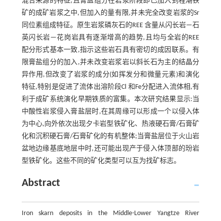
混合来源的特征,且膏盐组分在岩浆阶段即已加入到程潮铁
矿的成矿岩浆之中,但加入的量有限,并未完全改变岩浆的Sr
同位素组成特征。原生岩浆磷灰石的REE 含量从闪长岩—石
英闪长岩—花岗岩具有逐渐增高的趋势,且均与全岩的REE
配分形式基本一致,指示这些岩石具有密切的成因联系。有
限膏盐组分的加入,并未改变岩浆岩以斜长石为主的结晶分
异作用,但改变了岩浆的成分(如挥发分和微量元素)和演化
特征,特别是促进了流体出溶阶段Cl 和Fe分配进入流体相,有
利于成矿系统演化早期铁质的富集。本次研究结果显示:当
中酸性岩浆侵入膏盐层时,在其周缘可以形成一个以侵入体
为中心,向外依次出现夕卡岩型铁矿化、热液硬石膏/石膏矿
化和沉积硬石膏/石膏矿化的有机整体;当膏盐层位于火山岩
盆地边缘基底地层中时,还可能出现产于侵入体顶部的玢岩
型铁矿化。这些不同的矿化类型可以互为找矿标志。
Abstract
Iron skarn deposits in the Middle-Lower Yangtze River