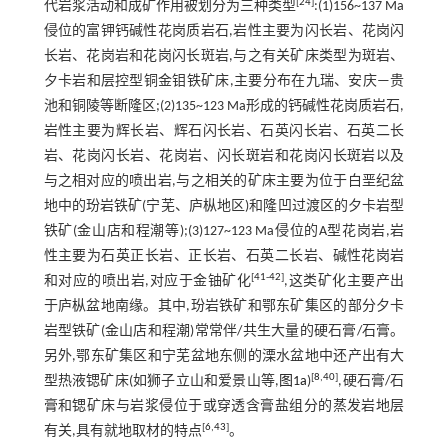
[
24
]
代岩浆活动和成矿作用被划分为三种类型
:(1)156~137 Ma
侵位的富钾钙碱性花岗质岩石,岩性主要为闪长岩、花岗闪
长岩、花岗岩和花岗闪长斑岩,与之有关矿床类型为斑岩、
夕卡岩和层控型铜金钼铁矿床,主要分布在九瑞、安庆—贵
池和铜陵等断隆区;(2)135~123 Ma形成的钙碱性花岗质岩石,
岩性主要为辉长岩、辉石闪长岩、石英闪长岩、石英二长
岩、花岗闪长岩、花岗岩、闪长斑岩和花岗闪长斑岩以及
与之相对应的喷出岩,与之相关的矿床主要为位于白垩纪盆
地中的玢岩铁矿(宁芜、庐枞地区)和隆凹过渡区的夕卡岩型
铁矿(金山店和程潮等);(3)127~123 Ma侵位的A型花岗岩,岩
性主要为石英正长岩、正长岩、石英二长岩、碱性花岗岩
[
41
-
42
]
和对应的喷出岩,对应于金铀矿化
,这类矿化主要产出
于庐枞盆地南缘。其中,玢岩铁矿和鄂东矿集区的部分夕卡
岩型铁矿(金山店和程潮)常常伴/共生大量的硬石膏/石膏。
另外,鄂东矿集区和宁芜盆地东侧的溧水盆地中还产出有大
[
8
,
40
]
型热液锶矿床(如狮子立山和爱景山等,
图1a
)
,硬石膏/石
膏和锶矿床与岩浆侵位于或穿透含膏盐组分的蒸发岩地层
[
6
,
43
]
有关,具有就地取材的特点
。