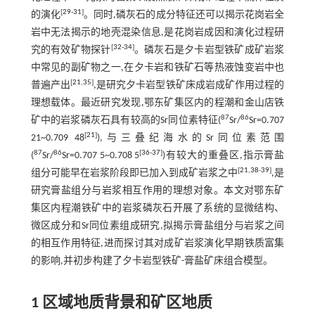
[
29
-
31
]
的演化
。同时,磷灰石的成分特征还可以揭示花岗岩全
岩中无法揭示的地壳混染信息,是花岗岩成因和演化过程研
[
32
-
34
]
究的有效矿物探针
。磷灰石是夕卡岩型铁矿成矿岩浆
中常见的副矿物之一,在夕卡岩和铁矿石等热液蚀变岩中也
[
21
,
35
]
普遍产出
,是研究夕卡岩型铁矿床成岩成矿作用过程的
理想载体。最近研究发现,鄂东矿集区内的程潮和金山店铁
87
86
矿中的岩浆磷灰石具有较高的Sr同位素特征(
Sr/
Sr=0.707
[
21
]
21~0.709 48
),与三叠纪海水的Sr同位素范围
87
86
[
36
-
37
]
(
Sr/
Sr=0.707 5~0.708 5
)有较大的重叠区,指示膏盐
[
21
,
38
-
39
]
组分可能早在岩浆阶段即已加入到成矿岩浆之中
,是
研究膏盐组分与岩浆相互作用的理想对象。本文对鄂东矿
集区内程潮铁矿中的岩浆磷灰石开展了系统的显微结构、
微区成分和Sr同位素组成研究,拟揭示膏盐组分与岩浆之间
的相互作用特征,进而探讨其对成矿岩浆演化早期铁质富集
的影响,并初步构建了夕卡岩型铁矿-膏盐矿床组合模型。
1 区域地质背景和矿区地质