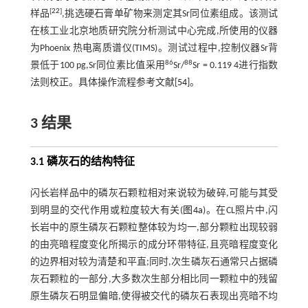
[
22
]
样品
,挑选硬石膏单矿物来测定其Sr同位素组成。该测试
在核工业北京地质研究院分析测试中心完成,所使用的仪器
为Phoenix 热电离质谱仪(TIMS)。测试过程中,控制仪器Sr背
86
88
景低于100 pg,Sr同位素比值采用
Sr/
Sr = 0.119 4进行指数
法则校正。具体操作流程参考文献[
54
]。
3 结果
3.1 磷灰石的结构特征
闪长岩样品中的磷灰石颗粒相对来说较为破碎,可能与其受
到明显的交代作用或粒度较大有关(
图4a
)。在CL照片中,闪
长岩中的原生磷灰石颗粒整体较为均一,部分颗粒出现较弱
的由亮暗程度变化所揭示的成分环带特征,且亮暗程度变化
的边界相对较为清楚和平直;同时,次生磷灰石通常只占据磷
灰石颗粒的一部分,大多数次生部分相比同一颗粒中的残留
原生磷灰石明显偏暗,使得被交代的磷灰石表现出亮暗不均