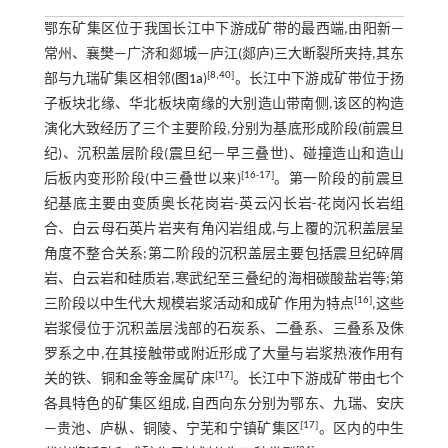
鄂东矿集区位于我国长江中下游成矿带的最西端,由阳新—
常州、襄樊—广济和郯城—庐江(郯庐)三大断裂所夹持,其东
[
8
,
40
]
部与九瑞矿集区相邻(
图1a
)
。长江中下游成矿带位于扬
子板块北缘、华北板块南缘的大别造山带南侧,该区的构造
演化大致经历了三个主要阶段,分别为基底形成阶段(前震旦
纪)、沉积盖层阶段(震旦纪—早三叠世)、碰撞造山和造山
[
16
-
17
]
后板内变形阶段(中三叠世以来)
。第一阶段的前震旦
纪基底主要由变质奥长花岗岩-英云闪长岩-花岗闪长岩组
合、白云母石英片岩夹有角闪岩组成,与上覆的沉积盖层呈
角度不整合关系;第二阶段的沉积盖层主要包括震旦纪碎屑
岩、白云岩和硅质岩,寒武纪至三叠纪的海相碳酸盐岩等;第
[
16
]
三阶段以中生代大规模岩浆活动和成矿作用为特点
,这些
岩浆侵位于沉积盖层浅部的石炭系、二叠系、三叠系及侏
罗系之中,在其接触带或附近形成了大量与岩浆热液作用有
[
17
]
关的铁、铜和金等金属矿床
。长江中下游成矿带由七个
各具特色的矿集区组成,自西向东分别为鄂东、九瑞、安庆
[
17
]
—贵池、庐枞、铜陵、宁芜和宁镇矿集区
。区内的中生