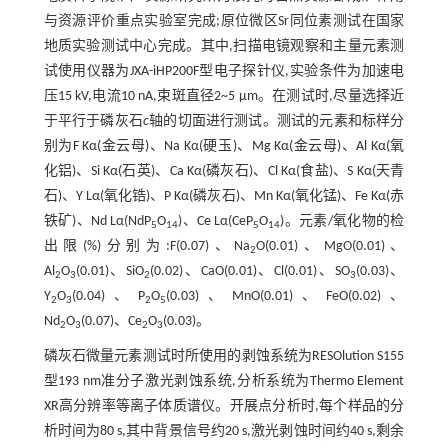
与资源评价重点实验室完成;原位微区Sr同位素测试在国家
地质实验测试中心完成。其中,扫描电镜观察和主量元素测
试使用仪器为JXA-iHP200F型电子探针仪,实验条件为加速电
压15 kV,电流10 nA,束斑直径2~5 μm。在测试时,尽量选择近
于平行于磷灰石
c
轴的切面进行测试。测试的元素和标样分
别为F Kα(金云母)、Na Kα(硬玉)、Mg Kα(金云母)、Al Kα(氧
化铝)、Si Kα(石英)、Ca Kα(磷灰石)、Cl Kα(食盐)、S Kα(天青
石)、Y Lα(氧化锆)、P Kα(磷灰石)、Mn Kα(氧化锰)、Fe Kα(赤
铁矿)、Nd Lα(NdP
O
)、Ce Lα(CeP
O
)。元素/氧化物的检
5
14
5
14
出限(%)分别为:F(0.07)、Na
O(0.01)、MgO(0.01)、
2
Al
O
(0.01)、SiO
(0.02)、CaO(0.01)、Cl(0.01)、SO
(0.03)、
2
3
2
3
Y
O
(0.04)、P
O
(0.03)、MnO(0.01)、FeO(0.02)、
2
3
2
5
Nd
O
(0.07)、Ce
O
(0.03)。
2
3
2
3
磷灰石微量元素测试时所使用的剥蚀系统为RESOlution S155
型193 nm准分子激光剥蚀系统,分析系统为Thermo Element
XR高分辨率等离子体质谱仪。开展点分析时,每个样品的分
析时间为80 s,其中背景信号约20 s,激光剥蚀时间约40 s,剩余