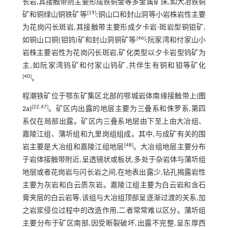
长岩,其接触带则主要形成铁铜金等多金属矿床,如大冶铁铜
[
19
]
矿和铜绿山铜铁矿等
;铜山口和封山洞等小岩株岩性主要
为花岗闪长斑岩,其接触带主要形成夕卡岩-斑岩型铜钼矿,
[
46
]
如铜山口铜(钼钨)矿和封山洞铜矿等
;阮家湾和付家山小
岩株主要岩性为花岗闪长斑岩,矿化类型以夕卡岩型钨矿为
主,如阮家湾钨矿和付家山钨矿,共伴生有铜和钼等矿化
[
40
]
。
程潮铁矿位于鄂东矿集区北部的鄂城岩体南缘接触带上(
图
[
22
,
47
]
2a
)
。矿区内出露的地层主要为三叠系和侏罗系,第四
系仅在局部出露。矿区内三叠系地层由下至上由大冶组、
嘉陵江组、蒲圻组和九里岗组组成。其中,与成矿有关的围
[
48
]
岩主要是大冶组和嘉陵江组地层
。大冶组地层主要分布
于岩体接触带附近,呈透镜状或板状,多处于杂岩体与蒲圻组
地层或者花岗岩与闪长岩之间,在地表出露少,钻孔揭露岩性
主要为灰岩和白云质灰岩。嘉陵江组主要为白云岩和含石
膏夹层的白云岩等,该组与大冶组顶部呈逐渐过渡的关系,加
之岩浆侵位过程中的改造作用,二者常常难以区分。蒲圻组
主要分布于矿区南部,因受断裂破坏,出露不完整,呈东厚西