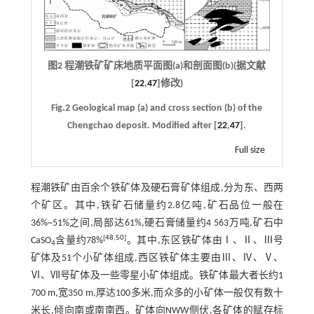
图2 程潮铁矿矿床地质平面图(a)和剖面图(b)(据文献
[
22
,
47
]修改)
Fig.2 Geological map (a) and cross section (b) of the
Chengchao deposit. Modified after [
22
,
47
].
Full size
程潮铁矿由百余个铁矿体及硬石膏矿体组成,分为东、西两
个矿区。其中,铁矿石储量约2.8亿吨,矿石品位一般在
36%~51%之间,局部达61%,硬石膏储量约4 563万吨,矿石中
[
48
,
50
]
CaSO
含量约78%
。其中,东区铁矿体由Ⅰ、Ⅱ、Ⅲ号
4
矿体及51个小矿体组成,西区铁矿体主要由Ⅲ、Ⅳ、Ⅴ、
Ⅵ、Ⅶ号矿体及一些零星小矿体组成。铁矿体最大者长约1
700 m,宽350 m,厚达100多米,而众多的小矿体一般仅有数十
米长,倾向南或南南西。矿体向NWW侧伏,各矿体的赋存标