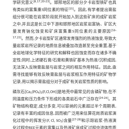
[
8
,
17
,
20
-
23
]
学研究意义
。邯邢地区的部分夕卡岩型铁矿也具
[
15
]
有类似的富集重S同位素的特征
。因此,有学者提出膏盐
组分很可能在岩浆阶段就开始加入到这些矿床的成矿岩浆
之中,并且这是长江中下游和邯邢地区岩浆岩富钠、矿区大
[
16
-
量发育钠化蚀变和矿床富集重S同位素的主要原因
17
,
23
]
。然而,夕卡岩型矿区通常发育强烈的热液蚀变,导致大
量岩浆岩所记录的地质信息被叠加改造甚至完全重置,基于
全岩地球化学特征的研究和解释也因蚀变而存在诸多不确
定性;同时,上述硬石膏/石膏和黄铁矿基本为热液/沉积成因,
无法深入反映膏盐层与岩浆之间的相互作用特征。因此,亟
需寻找能够有效反映膏盐层与岩浆相互作用特征的矿物学
记录,用以揭示膏盐组分对于成矿有关岩浆性质的影响。
磷灰石[Ca
(PO
)
(F,Cl,OH)]是地壳中最常见的含磷矿物,在不
5
4
3
[
24
-
26
]
同温度和压力条件下形成的各类岩石中广泛存在
。其
矿物结构稳定,成分多变,可以容纳的元素超过半个周期表,
记录有丰富的成因信息,因而被广泛用来估算花岗质岩浆演
[
27
-
28
]
化过程中的挥发分(F, Cl, SO
)含量
和示踪岩浆-热液演
3
化过程中REE元素的富集以及热液矿床成矿过程中流体性质