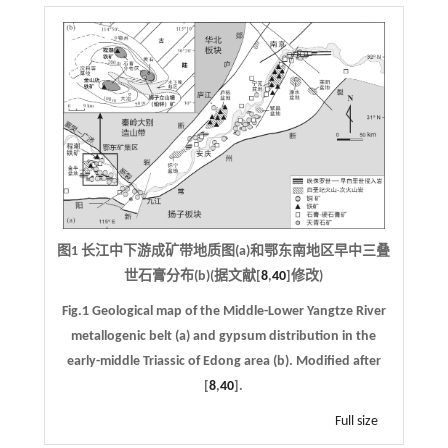
图1 长江中下游成矿带地质图(a)和鄂东南地区早中三叠
世石膏分布(b)(据文献[
8
,
40
]修改)
Fig.1 Geological map of the Middle-Lower Yangtze River
metallogenic belt (a) and gypsum distribution in the
early-middle Triassic of Edong area (b). Modified after
[
8
,
40
].
Full size