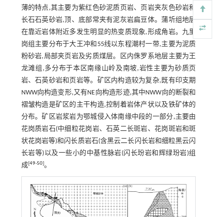
薄的特点,其主要为紫红色砂泥质页岩、页岩夹灰色砂岩和
长石石英砂岩,顶、底部常夹有泥灰岩扁豆体。蒲圻组地层
在靠近岩体附近多发生明显的热变质现象,形成角岩。九里
岗组主要分布于大王冲和55线以东程潮村一带,主要为泥质
粉砂岩,局部夹页岩及劣质煤层。区内侏罗系地层主要为王
龙滩组,多分布于本区南缘山岭及南坡,岩性主要为砂质页
岩、石英砂岩和页岩等。矿区内构造较为复杂,既有印支期
NWW向构造变形,又有NE向构造形迹,其中NWW向的断裂和
褶皱构造是矿区的主干构造,控制着岩体产状以及铁矿体的
分布。矿区岩浆岩为鄂城侵入体南缘中段的一部分,主要由
花岗质岩石(中细粒花岗岩、石英二长斑岩、花岗斑岩和斑
状花岗岩等)和闪长质岩石(含黑云二长闪长岩和细粒黑云闪
长岩等)以及一些小的中基性脉岩(闪长玢岩和辉绿玢岩)组
[
49
-
50
]
成
。