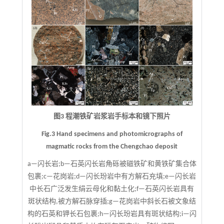
图3 程潮铁矿岩浆岩手标本和镜下照片
Fig.3 Hand specimens and photomicrographs of
magmatic rocks from the Chengchao deposit
a—闪长岩;b—石英闪长岩角砾被磁铁矿和黄铁矿集合体
包裹;c—花岗岩;d—闪长玢岩中有方解石充填;e—闪长岩
中长石广泛发生绢云母化和黏土化;f—石英闪长岩具有
斑状结构,被方解石脉穿插;g—花岗岩中斜长石被文象结
构的石英和钾长石包裹;h—闪长玢岩具有斑状结构;i—闪