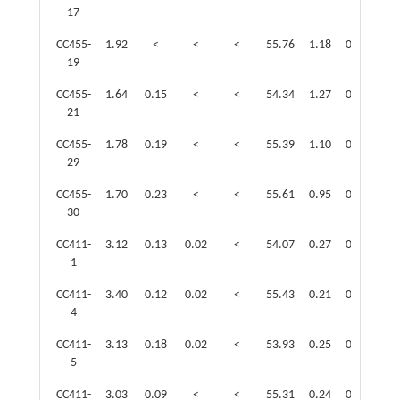
17
CC455-
1.92
<
<
<
55.76
1.18
0.11
0.7
19
CC455-
1.64
0.15
<
<
54.34
1.27
0.44
0.9
21
CC455-
1.78
0.19
<
<
55.39
1.10
0.40
0.9
29
CC455-
1.70
0.23
<
<
55.61
0.95
0.43
0.8
30
CC411-
3.12
0.13
0.02
<
54.07
0.27
0.19
1.1
1
CC411-
3.40
0.12
0.02
<
55.43
0.21
0.10
0.5
4
CC411-
3.13
0.18
0.02
<
53.93
0.25
0.16
0.5
5
CC411-
3.03
0.09
<
<
55.31
0.24
0.14
0.4