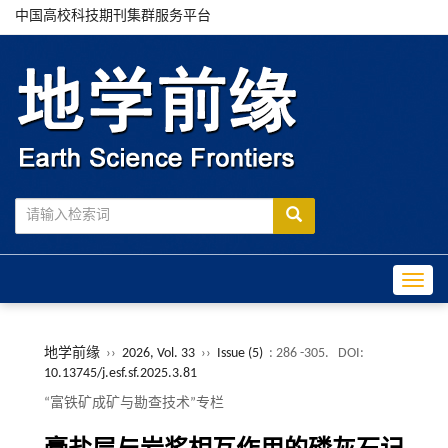
中国高校科技期刊集群服务平台
Toggle
地学前缘
››
2026, Vol. 33
››
Issue (5)
: 286 -305.
DOI:
10.13745/j.esf.sf.2025.3.81
“富铁矿成矿与勘查技术”专栏