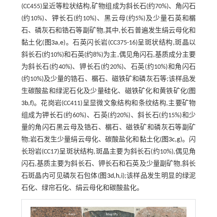
(CC455)呈近等粒状结构,矿物组成为斜长石(约70%)、角闪石
(约10%)、钾长石(约10%)、黑云母(约5%)及少量石英和榍
石、磷灰石和锆石等副矿物,其中,长石普遍发生绢云母化和
黏土化(
图3a
,
e
)。石英闪长岩(CC375-16)呈斑状结构,斑晶以
斜长石(约10%)和石英(约8%)为主,偶见角闪石,基质成分主要
为斜长石(约40%)、钾长石(约20%)、石英(约10%)和角闪石
(约10%)及少量的锆石、榍石、磁铁矿和磷灰石等;该样品发
生碳酸盐和绿泥石化及少量硅化、磁铁矿化和黄铁矿化(
图
3b
,
f
)。花岗岩(CC411)呈显微文象结构和条纹结构,主要矿物
组成为钾长石(约60%)、石英(约20%)、斜长石(约15%)和少
量的角闪石黑云母及锆石、榍石、磁铁矿和磷灰石等副矿
物;岩石发生少量绢云母化、碳酸盐化和黏土化(
图3c
,
g
)。闪
长玢岩(CC17)呈斑状结构,斑晶主要为斜长石(约10%),偶见角
闪石,基质主要为斜长石、钾长石和石英及少量副矿物,斜长
石斑晶内可见磷灰石包体(
图3d
,
h
,
i
);该样品发生明显的绿泥
石化、绿帘石化、绢云母化和碳酸盐化。