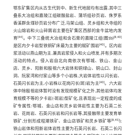
鄂东矿集区内从古生代到中、新生代地层均有出露,其中三
叠系大冶组和嘉陵江组碳酸盐岩、蒲圻组砂页岩、侏罗系
香溪群含煤砂页岩分布广泛,马架山组、灵乡组和大寺组的
火山熔岩和火山碎屑岩主要在矿集区西部的金牛盆地内发
[
44
]
[
8
,
40
]
育
。中下三叠统大冶组和含石膏的嘉陵江组(
图1b
)
[
40
]
是区内夕卡岩型铁铜矿床最为主要的赋矿围岩
。区内岩
浆活动以燕山期为主,兼具岩浆侵入和火山喷发,并有多期次
活动的特点。侵入岩自北向南依次有鄂城、铁山、金山
店、灵乡、阳新和殷祖六大岩体和铜绿山、铜山口、封山
洞、阮家湾和付家山等多个小岩株,大岩体岩性以闪长岩、
[
40
]
石英闪长岩为主,小岩株以花岗闪长(斑)岩为主
。六大岩
体中除殷祖岩体暂时没有发现规模矿化之外,其他岩体均发
育规模不等的夕卡岩(-斑岩)型矿化,且表现出一定程度的成
矿专属性:鄂城、金山店和灵乡岩体岩性主要为石英二长
岩、花岗岩、石英闪长岩和闪长岩等,其接触带主要发育单
[
8
,
45
]
铁矿,分别形成程潮铁矿、金山店铁矿和灵乡铁矿等
);
铁山岩体和阳新岩体岩性主要为石英闪长岩、石英二长闪