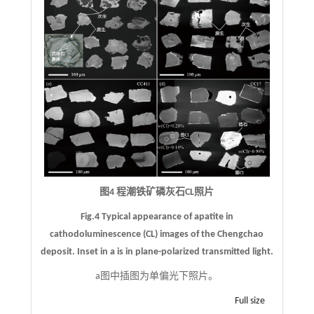
图4 程潮铁矿磷灰石CL照片
Fig.4 Typical appearance of apatite in
cathodoluminescence (CL) images of the Chengchao
deposit. Inset in a is in plane-polarized transmitted light.
a图中插图为单偏光下照片。
Full size