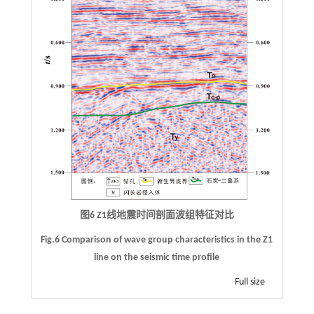
图6 Z1线地震时间剖面波组特征对比
Fig.6 Comparison of wave group characteristics in the Z1
line on the seismic time profile
Full size