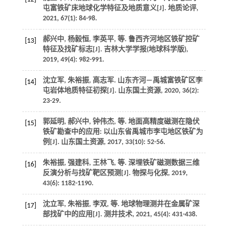
屯富铁矿床地球化学特征及地质意义[J].
地质论评
,
2021
,
67
(1): 84-98.
郝兴中, 杨毅恒, 李英平,
等
. 鲁西齐河地区铁矿控矿
[13]
特征及找矿标志[J].
吉林大学学报(地球科学版)
,
2019
,
49
(4): 982-991.
沈立军, 朱裕振, 高志军. 山东齐河—禹城富铁矿区李
[14]
屯岩体地质特征初探[J].
山东国土资源
,
2020
,
36
(2):
23-29.
郭延明, 郝兴中, 钟伟杰,
等
. 地面高精度磁测在隐伏
[15]
铁矿勘查中的应用: 以山东省禹城市李屯地区铁矿为
例[J].
山东国土资源
,
2017
,
33
(10): 52-56.
朱裕振, 强建科, 王林飞,
等
. 深埋铁矿磁测数据三维
[16]
反演分析与找矿靶区预测[J].
物探与化探
,
2019
,
43
(6): 1182-1190.
沈立军, 朱裕振, 李双,
等
. 地球物理测井在金属矿深
[17]
部找矿中的应用[J].
测井技术
,
2021
,
45
(4): 431-438.