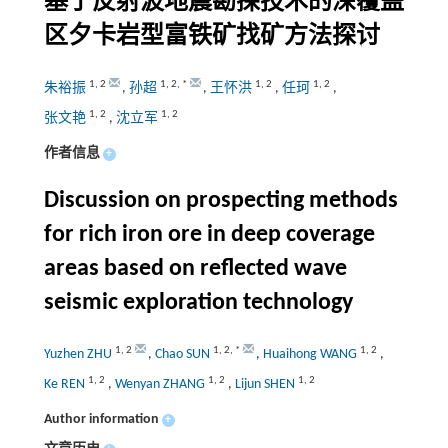
基于反射波地震勘探技术的深覆盖
区夕卡岩型富铁矿找矿方法探讨
1
,
2
1
,
2
,
*
1
,
2
1
,
2
朱裕振
,
孙超
,
王怀洪
,
任珂
,
1
,
2
1
,
2
张文艳
,
沈立军
作者信息
+
Discussion on prospecting methods
for rich iron ore in deep coverage
areas based on reflected wave
seismic exploration technology
1
,
2
1
,
2
,
*
1
,
2
Yuzhen ZHU
,
Chao SUN
,
Huaihong WANG
,
1
,
2
1
,
2
1
,
2
Ke REN
,
Wenyan ZHANG
,
Lijun SHEN
Author information
+