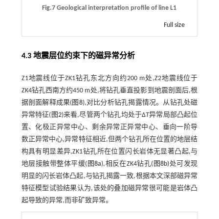
Fig.7 Geological interpretation profile of line L1
Full size
4.3 地震层位约束下的磁异常分析
Z1地震线位于ZK1钻孔东北方向约200 m处,Z2地震线位于
ZK4钻孔西南方约450 m处,将钻孔垂直投影到地震剖面后,根
据剖面解释成果(
图8
),对比分析钻孔揭露情况。从钻孔处磁
异常特征(
图2
)来看,尽管两个钻孔均处于Δ
T
异常局部凸起位
置、化极正异常中心、剩余异常正异常中心、垂向一阶导
数正异常中心,异常特征相近,但两个钻孔所在位置的地层结
构具有明显差异,ZK1钻孔所在位置闪长岩体无显著凸起,与
地层接触带整体平缓(
图8a
),相反在ZK4钻孔(
图8b
)处可发现
明显的闪长岩体凸起,与钻孔揭露一致,根据本文深部磁异常
特征模型试验结果认为,该处的叠加磁异常很可能是岩体凸
起导致的异常,而非矿致异常。