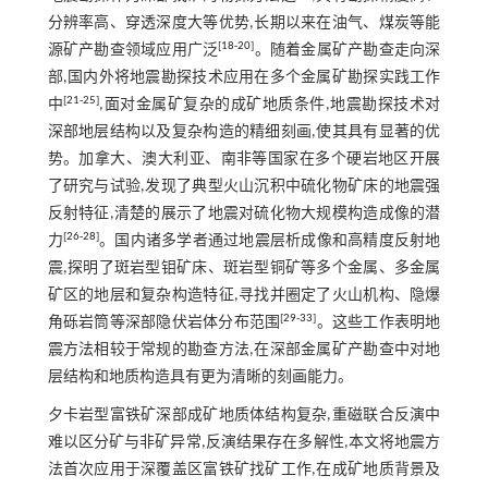
分辨率高、穿透深度大等优势,长期以来在油气、煤炭等能
[
18
-
20
]
源矿产勘查领域应用广泛
。随着金属矿产勘查走向深
部,国内外将地震勘探技术应用在多个金属矿勘探实践工作
[
21
-
25
]
中
,面对金属矿复杂的成矿地质条件,地震勘探技术对
深部地层结构以及复杂构造的精细刻画,使其具有显著的优
势。加拿大、澳大利亚、南非等国家在多个硬岩地区开展
了研究与试验,发现了典型火山沉积中硫化物矿床的地震强
反射特征,清楚的展示了地震对硫化物大规模构造成像的潜
[
26
-
28
]
力
。国内诸多学者通过地震层析成像和高精度反射地
震,探明了斑岩型钼矿床、斑岩型铜矿等多个金属、多金属
矿区的地层和复杂构造特征,寻找并圈定了火山机构、隐爆
[
29
-
33
]
角砾岩筒等深部隐伏岩体分布范围
。这些工作表明地
震方法相较于常规的勘查方法,在深部金属矿产勘查中对地
层结构和地质构造具有更为清晰的刻画能力。
夕卡岩型富铁矿深部成矿地质体结构复杂,重磁联合反演中
难以区分矿与非矿异常,反演结果存在多解性,本文将地震方
法首次应用于深覆盖区富铁矿找矿工作,在成矿地质背景及