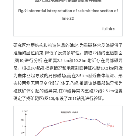
图9 Z2线地震时间剖面推断解释结果
Fig.9 Inferential interpretation of seismic time section of
line Z2
Full size
研究区地层结构和构造信息的确定,为重磁联合反演提供了
准确的层位约束,降低了反演多解性。选取Z2线的重磁剖面
(
图10
)进行分析,在距离2.5 km和10.2 km附近存在局部磁异
常。根据ZK4钻孔揭露情况和地震剖面特征推断10.2 km附近
为岩体凸起导致的局部磁场,而在2.5 km附近岩体埋深、形
态较两侧无明显变化即岩体无凸起,推断该处局部磁异常为
磁铁矿体引起的磁异常,在C3磁异常内重磁Z2线2.5 km位置
确定了找矿靶区(
图10
),布设了ZK11钻孔进行验证。