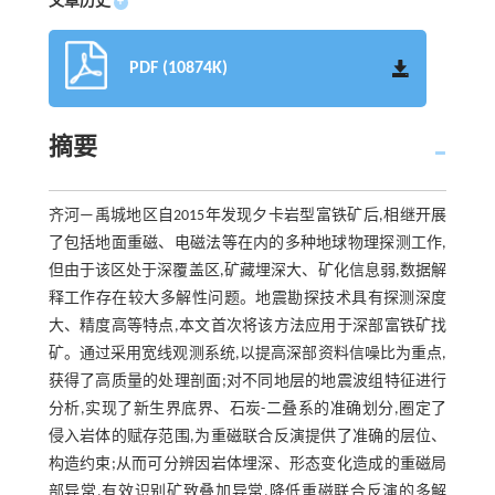
文章历史
+
PDF (10874K)
摘要
齐河—禹城地区自2015年发现夕卡岩型富铁矿后,相继开展
了包括地面重磁、电磁法等在内的多种地球物理探测工作,
但由于该区处于深覆盖区,矿藏埋深大、矿化信息弱,数据解
释工作存在较大多解性问题。地震勘探技术具有探测深度
大、精度高等特点,本文首次将该方法应用于深部富铁矿找
矿。通过采用宽线观测系统,以提高深部资料信噪比为重点,
获得了高质量的处理剖面;对不同地层的地震波组特征进行
分析,实现了新生界底界、石炭-二叠系的准确划分,圈定了
侵入岩体的赋存范围,为重磁联合反演提供了准确的层位、
构造约束;从而可分辨因岩体埋深、形态变化造成的重磁局
部异常,有效识别矿致叠加异常,降低重磁联合反演的多解