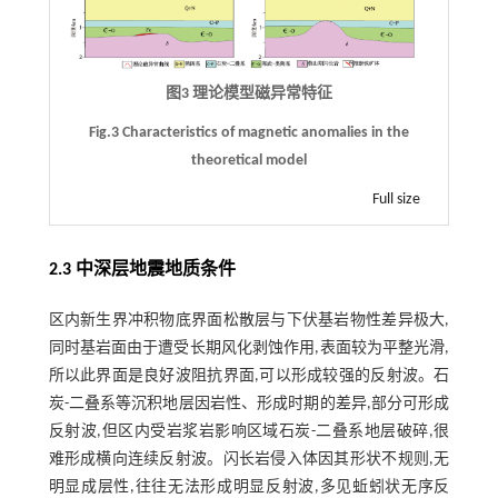
图3 理论模型磁异常特征
Fig.3 Characteristics of magnetic anomalies in the
theoretical model
Full size
2.3 中深层地震地质条件
区内新生界冲积物底界面松散层与下伏基岩物性差异极大,
同时基岩面由于遭受长期风化剥蚀作用,表面较为平整光滑,
所以此界面是良好波阻抗界面,可以形成较强的反射波。石
炭-二叠系等沉积地层因岩性、形成时期的差异,部分可形成
反射波,但区内受岩浆岩影响区域石炭-二叠系地层破碎,很
难形成横向连续反射波。闪长岩侵入体因其形状不规则,无
明显成层性,往往无法形成明显反射波,多见蚯蚓状无序反