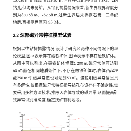
157.38 m,矿体厚度119.67 m,后续在C2靶内布置了ZK3、ZK4
钻孔,但均未见矿。从钻孔揭露情况来看,新生界底界深度分
别为850.68 m、762.58 m,过新生界后未揭露石炭—二叠纪
地层,直接见巨厚闪长岩体。
2.2 深部磁异常特征模型试验
根据以往钻探揭露情况,设计了研究区两种不同情况下的理
论模型,
图3a
表示存在磁铁矿体,
图3b
表示不存在磁铁矿体。
从图中可以看出,在磁铁矿体埋藏1 200 m,磁异常值可达到
60 nT;而在相同地质条件下,不存在磁铁矿体时,岩体凸起埋
藏750 m时,磁异常值也可达到60 nT。这说明磁异常信息具
有多解性,仅根据磁异常特征指导钻孔布设存在不确定性,需
要采用多种方法技术,排除因岩体导致的磁异常,从而提高矿
致异常识别准确度,确定找矿有利地段。