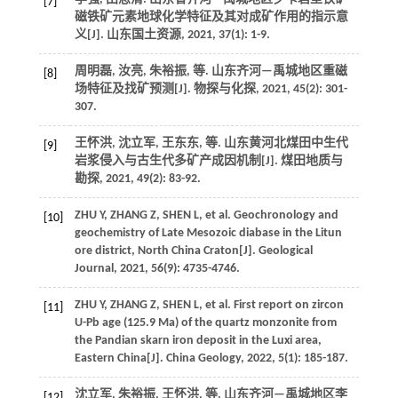
[7]
磁铁矿元素地球化学特征及其对成矿作用的指示意
义[J].
山东国土资源
,
2021
,
37
(1): 1-9.
周明磊, 汝亮, 朱裕振,
等
. 山东齐河—禹城地区重磁
[8]
场特征及找矿预测[J].
物探与化探
,
2021
,
45
(2): 301-
307.
王怀洪, 沈立军, 王东东,
等
. 山东黄河北煤田中生代
[9]
岩浆侵入与古生代多矿产成因机制[J].
煤田地质与
勘探
,
2021
,
49
(2): 83-92.
ZHU
Y
,
ZHANG
Z
,
SHEN
L
,
et al
. Geochronology and
[10]
geochemistry of Late Mesozoic diabase in the Litun
ore district, North China Craton[J].
Geological
Journal
,
2021
,
56
(9): 4735-4746.
ZHU
Y
,
ZHANG
Z
,
SHEN
L
,
et al
. First report on zircon
[11]
U-Pb age (125.9 Ma) of the quartz monzonite from
the Pandian skarn iron deposit in the Luxi area,
Eastern China[J].
China Geology
,
2022
,
5
(1): 185-187.
沈立军, 朱裕振, 王怀洪,
等
. 山东齐河—禹城地区李
[12]