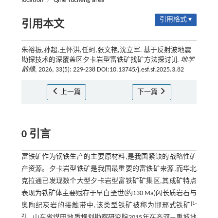
location
/
Qihe-Yucheng area
引用格式 ▾
引用本文
朱裕振,孙超,王怀洪,任珂,张文艳,沈立军. 基于反射波地震
勘探技术的深覆盖区夕卡岩型富铁矿找矿方法探讨[J].
地学
前缘
, 2026, 33(5): 229-238 DOI:10.13745/j.esf.sf.2025.3.82
上一篇
下一篇
0 引言
富铁矿作为钢铁生产的主要原材料,是我国紧缺的战略性矿
产资源。夕卡岩型铁矿是我国最重要的富铁矿来源,而华北
克拉通已发现数个大型夕卡岩型富铁矿矿集区,其成矿特点
表现为铁矿体主要赋存于早白垩世(约130 Ma)闪长质岩石与
[
1
-
奥陶纪灰岩的接触带中,该类型铁矿被称为邯邢式铁矿
2
]
。山东省煤田地质规划勘察研究院2015年在齐河—禹城地