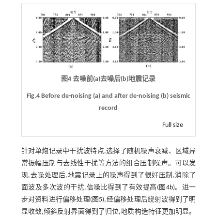
图4 去噪前(a)去噪后(b)地震记录
Fig.4 Before de-noising (a) and after de-noising (b) seismic
record
Full size
针对单炮记录中干扰波特点,选择了随机噪声衰减、区域异
常振幅压制与去线性干扰等方法的组合压制噪声。可以发
现,去噪处理后,地震记录上的噪声得到了很好压制,消除了
面波及多次波的干扰,信噪比得到了有效提高(
图4b
)。进一
步对资料进行偏移处理(
图5
),经偏移处理后绕射波得到了明
显收敛,倾斜反射界面得到了归位,地质构造特征更加明显。