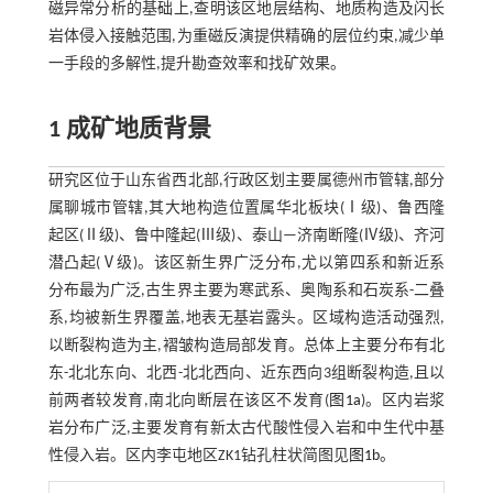
磁异常分析的基础上,查明该区地层结构、地质构造及闪长
岩体侵入接触范围,为重磁反演提供精确的层位约束,减少单
一手段的多解性,提升勘查效率和找矿效果。
1 成矿地质背景
研究区位于山东省西北部,行政区划主要属德州市管辖,部分
属聊城市管辖,其大地构造位置属华北板块(Ⅰ级)、鲁西隆
起区(Ⅱ级)、鲁中隆起(Ⅲ级)、泰山—济南断隆(Ⅳ级)、齐河
潜凸起(Ⅴ级)。该区新生界广泛分布,尤以第四系和新近系
分布最为广泛,古生界主要为寒武系、奥陶系和石炭系-二叠
系,均被新生界覆盖,地表无基岩露头。区域构造活动强烈,
以断裂构造为主,褶皱构造局部发育。总体上主要分布有北
东-北北东向、北西-北北西向、近东西向3组断裂构造,且以
前两者较发育,南北向断层在该区不发育(
图1a
)。区内岩浆
岩分布广泛,主要发育有新太古代酸性侵入岩和中生代中基
性侵入岩。区内李屯地区ZK1钻孔柱状简图见
图1b
。