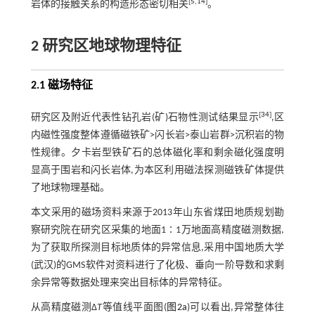
[
5
,
14
]
岩体的接触关系的构造形态密切相关
。
2 研究区地球物理特征
2.1 磁场特征
[
34
]
研究区及附近代表性钻孔岩(矿)石物性测试结果显示
,区
内磁性强度整体遵循磁铁矿>闪长岩>泰山岩群>沉积岩的物
性规律。夕卡岩型铁矿石的总体磁化率和剩余磁化强度明
显高于围岩和闪长岩体,为本区利用磁法探测磁铁矿体提供
了地球物理基础。
本文采用的磁场资料来源于2013年山东省煤田地质规划勘
察研究院在研究区采集的地面1∶1万地面高精度磁测数据,
为了获取所探测目标地质体的异常信息,采用中国地质大学
(武汉)的GMS软件对资料进行了化极、垂向一阶导数和求剩
余异常等数据处理来突出目标体的异常特征。
从高精度磁测Δ
T
等值线平面图(
图2a
)可以看出,异常整体往