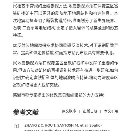
(1)相较于常规的重磁勘探方法,地震勘探方法在深覆盖区富
铁矿找矿中可以更好的反映地下地层结构和构造信息。本
次地震勘探查明了断裂构造特征,准确划分了新生界底界、
石炭-二叠系等地层结构,圈定了侵入岩体的赋存范围和形态
特征。
(2)反射波地震勘探技术协同重磁反演技术,对于识别矿致异
常、提高矿体定位精度,进而指导钻孔布设具有重要作用。
(3)地震勘探方法在深覆盖区富铁矿找矿中发挥了重要的作
用,但该方法对矿体的直接识别技术还有待进一步研究,如何
识别并确定富铁矿矿体的地震波响应特征,将助力深覆盖区
富铁矿取得更大找矿突破。
感谢审稿专家提出的修改意见和编辑部的大力支持!
参考文献
原文顺序
|
出版日期
|
本文引用
ZHANG
Z C
,
HOU
T
,
SANTOSH
M
,
et al
. Spatio-
[1]