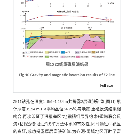
图10 Z2线重磁反演结果
Fig.10 Gravity and magnetic inversion results of Z2 line
Full size
ZK11钻孔在深度1 186~1 234 m共揭露2层磁铁矿体(
图11
),累
计厚度31.54 m,TFe平均品位54.25%,与地震-重磁反演结果相
吻合,再次印证了深覆盖区“地震精细层界约束+重磁联合反
演+钻探深部验证”找矿方法体系的有效性,同时通过C3靶区
的查证,成功揭露厚层富铁矿体,为齐河-禹城地区开辟了富