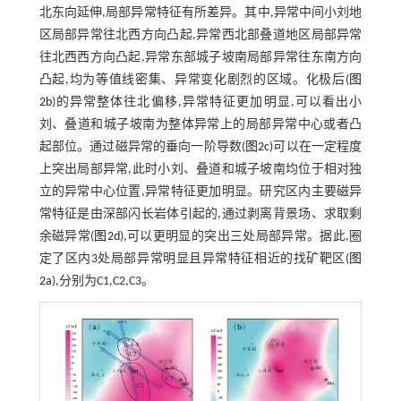
北东向延伸,局部异常特征有所差异。其中,异常中间小刘地
区局部异常往北西方向凸起,异常西北部叠道地区局部异常
往北西西方向凸起,异常东部城子坡南局部异常往东南方向
凸起,均为等值线密集、异常变化剧烈的区域。化极后(
图
2b
)的异常整体往北偏移,异常特征更加明显,可以看出小
刘、叠道和城子坡南为整体异常上的局部异常中心或者凸
起部位。通过磁异常的垂向一阶导数(
图2c
)可以在一定程度
上突出局部异常,此时小刘、叠道和城子坡南均位于相对独
立的异常中心位置,异常特征更加明显。研究区内主要磁异
常特征是由深部闪长岩体引起的,通过剥离背景场、求取剩
余磁异常(
图2d
),可以更明显的突出三处局部异常。据此,圈
定了区内3处局部异常明显且异常特征相近的找矿靶区(
图
2a
),分别为C1,C2,C3。