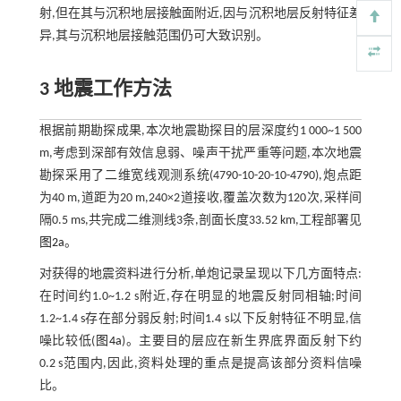
射,但在其与沉积地层接触面附近,因与沉积地层反射特征差
异,其与沉积地层接触范围仍可大致识别。
3 地震工作方法
根据前期勘探成果,本次地震勘探目的层深度约1 000~1 500
m,考虑到深部有效信息弱、噪声干扰严重等问题,本次地震
勘探采用了二维宽线观测系统(4790-10-20-10-4790),炮点距
为40 m,道距为20 m,240×2道接收,覆盖次数为120次,采样间
隔0.5 ms,共完成二维测线3条,剖面长度33.52 km,工程部署见
图2a
。
对获得的地震资料进行分析,单炮记录呈现以下几方面特点:
在时间约1.0~1.2 s附近,存在明显的地震反射同相轴;时间
1.2~1.4 s存在部分弱反射;时间1.4 s以下反射特征不明显,信
噪比较低(
图4a
)。主要目的层应在新生界底界面反射下约
0.2 s范围内,因此,资料处理的重点是提高该部分资料信噪
比。