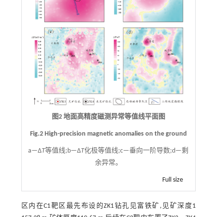
图2 地面高精度磁测异常等值线平面图
Fig.2 High-precision magnetic anomalies on the ground
a—Δ
T
等值线;b—Δ
T
化极等值线;c—垂向一阶导数;d—剩
余异常。
Full size
区内在C1靶区最先布设的ZK1钻孔见富铁矿,见矿深度1