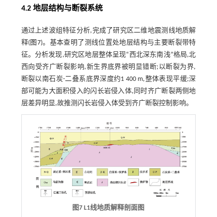
4.2 地层结构与断裂系统
通过上述波组特征分析,完成了研究区二维地震测线地质解
释(
图7
)。基本查明了测线位置处地层结构与主要断裂带特
征。分析发现,研究区地层整体呈现“西北深东南浅”格局,北
西向受齐广断裂影响,新生界底界被明显错断;以断裂为界,
断裂以南石炭-二叠系底界深度约1 400 m,整体表现平缓;深
部可能为大面积侵入的闪长岩侵入体,同时齐广断裂两侧地
层差异明显,故推测闪长岩侵入体受到齐广断裂控制影响。
图7 L1线地质解释剖面图