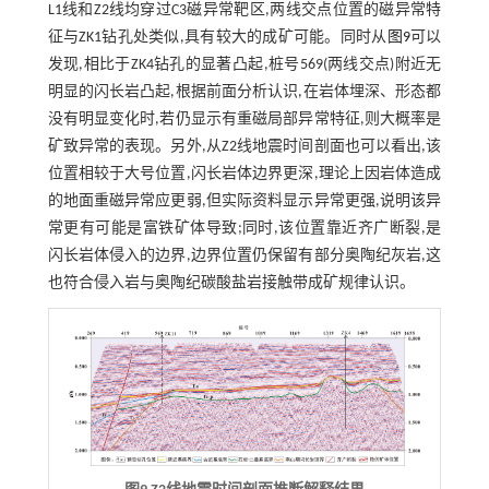
L1线和Z2线均穿过C3磁异常靶区,两线交点位置的磁异常特
征与ZK1钻孔处类似,具有较大的成矿可能。同时从
图9
可以
发现,相比于ZK4钻孔的显著凸起,桩号569(两线交点)附近无
明显的闪长岩凸起,根据前面分析认识,在岩体埋深、形态都
没有明显变化时,若仍显示有重磁局部异常特征,则大概率是
矿致异常的表现。另外,从Z2线地震时间剖面也可以看出,该
位置相较于大号位置,闪长岩体边界更深,理论上因岩体造成
的地面重磁异常应更弱,但实际资料显示异常更强,说明该异
常更有可能是富铁矿体导致;同时,该位置靠近齐广断裂,是
闪长岩体侵入的边界,边界位置仍保留有部分奥陶纪灰岩,这
也符合侵入岩与奥陶纪碳酸盐岩接触带成矿规律认识。