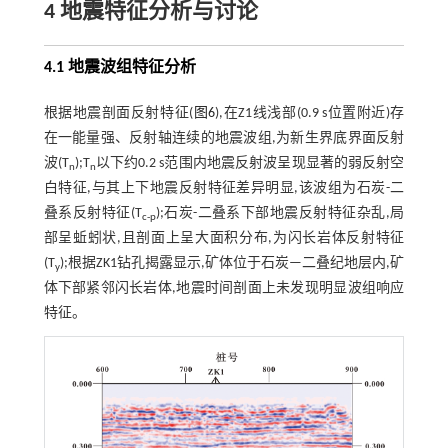
4 地震特征分析与讨论
4.1 地震波组特征分析
根据地震剖面反射特征(
图6
),在Z1线浅部(0.9 s位置附近)存
在一能量强、反射轴连续的地震波组,为新生界底界面反射
波(T
);T
以下约0.2 s范围内地震反射波呈现显著的弱反射空
n
n
白特征,与其上下地震反射特征差异明显,该波组为石炭-二
叠系反射特征(T
);石炭-二叠系下部地震反射特征杂乱,局
c-p
部呈蚯蚓状,且剖面上呈大面积分布,为闪长岩体反射特征
(T
);根据ZK1钻孔揭露显示,矿体位于石炭—二叠纪地层内,矿
y
体下部紧邻闪长岩体,地震时间剖面上未发现明显波组响应
特征。