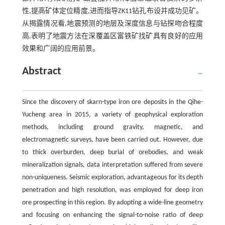
性,提高矿体定位精度,进而指导ZK11钻孔布设并成功见矿。
从揭露情况看,地震预测的地层及深度信息与钻探吻合程度
高,表明了地震方法在深覆盖区富铁矿找矿具有良好的应用
效果和广阔的应用前景。
Abstract
Since the discovery of skarn-type iron ore deposits in the Qihe-
Yucheng area in 2015, a variety of geophysical exploration
methods, including ground gravity, magnetic, and
electromagnetic surveys, have been carried out. However, due
to thick overburden, deep burial of orebodies, and weak
mineralization signals, data interpretation suffered from severe
non-uniqueness. Seismic exploration, advantageous for its depth
penetration and high resolution, was employed for deep iron
ore prospecting in this region. By adopting a wide-line geometry
and focusing on enhancing the signal-to-noise ratio of deep