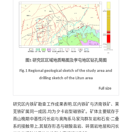
图1 研究区区域地质略图及李屯地区钻孔简图
Fig.1 Regional geological sketch of the study area and
drilling sketch of the Litun area
Full size
研究区内铁矿勘查工作成果表明,区内铁矿与济南铁矿、莱
芜铁矿属同一成因,均为夕卡岩型磁铁矿。矿体主要赋存于
燕山晚期中基性闪长岩与奥陶系马家沟群灰岩和石炭-二叠
系的接触带上,其赋存形态与碳酸盐岩、碎屑岩地层和闪长