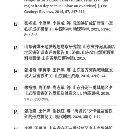
temporal distribution and tectonic settings of the
major iron deposits in China: an overview[J].
Ore
Geology Reviews
,
2014
,
57
, 247-263.
张招崇, 李厚民, 李建威,
等
. 我国铁矿成矿背景与富
[2]
铁矿成矿机制[J].
中国科学: 地球科学
,
2021
,
519
(6),
827-858.
山东省煤田地质规划勘察研究院. 山东省齐河县潘店
[3]
地区铁矿调查评价报告[R].
济南
: 山东省自然资源资
料档案馆(山东省地质博物馆),
2015
.
张增奇, 李英平, 王怀洪,
等
. 山东省齐河禹城地区发
[4]
现大型富铁矿[J].
山东国土资源
,
2016
,
32
(5): 94.
朱裕振, 周明磊, 高志军,
等
. 山东齐河—禹城地区夕
[5]
卡岩型富铁矿的发现及其意义[J].
地质通报
,
2018
,
37
(5): 938-944.
张招崇, 王怀洪, 谢秋红,
等
. “禹城式”夕卡岩型富铁
[6]
矿的形成机制[J].
现代地质
,
2024
,
38
(1): 1-12.
李强, 田思清. 山东省齐河—禹城地区夕卡岩型铁矿