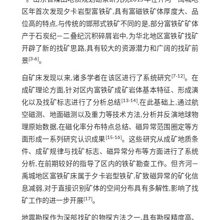
区年首次发现夕卡岩型富铁矿,具有富磁铁矿体厚度大、品
位高的特点,与传统的邯邢式铁矿不同的是,部分富铁矿矿体
产于石炭纪—二叠纪沉积碎屑岩中,为华北地区富铁矿找矿
开辟了新的找矿思路,具有较大的资源潜力和广阔的找矿前
[
3
-
6
]
景
。
[
7
-
12
]
自矿床发现以来,诸多学者在该区进行了系统研究
。在
成矿理论方面,针对区内富铁矿成矿岩体基本特征、形成演
[
13
-
14
]
化以及找矿标志进行了分析总结
,在此基础上,通过航
空磁测、地面磁测以及重力等技术方法,分析并反演地球物
理原始数据,在磁化率分布特点总结、磁异常范围圈定等方
[
15
-
16
]
面形成一系列研究认识成果
。这些研究从成矿地质条
件、成矿规律与找矿标志、磁异常分布等方面进行了系统
分析,在前期较好的指导了区内的铁矿勘查工作。但齐河—
禹城地区富铁矿床属于夕卡岩型铁矿,矿致磁异常的矿化信
息减弱,对于直接识别矿体的空间分布具有多解性,影响了找
[
17
]
矿工作的进一步开展
。
地震勘探作为深部找矿的物探方法之一,具有勘探精度高、