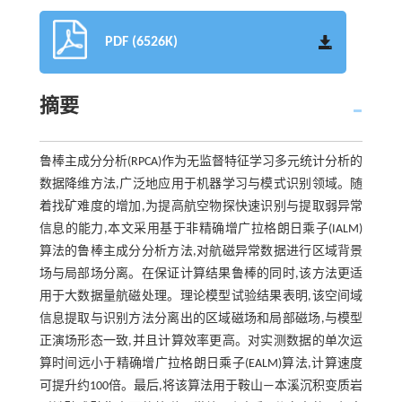
PDF (6526K)
摘要
鲁棒主成分分析(RPCA)作为无监督特征学习多元统计分析的
数据降维方法,广泛地应用于机器学习与模式识别领域。随
着找矿难度的增加,为提高航空物探快速识别与提取弱异常
信息的能力,本文采用基于非精确增广拉格朗日乘子(IALM)
算法的鲁棒主成分分析方法,对航磁异常数据进行区域背景
场与局部场分离。在保证计算结果鲁棒的同时,该方法更适
用于大数据量航磁处理。理论模型试验结果表明,该空间域
信息提取与识别方法分离出的区域磁场和局部磁场,与模型
正演场形态一致,并且计算效率更高。对实测数据的单次运
算时间远小于精确增广拉格朗日乘子(EALM)算法,计算速度
可提升约100倍。最后,将该算法用于鞍山—本溪沉积变质岩