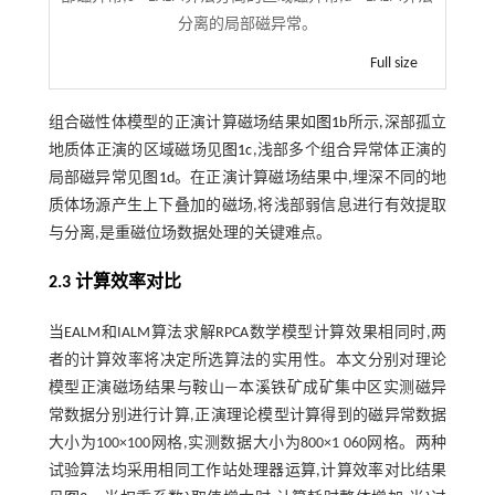
分离的局部磁异常。
Full size
组合磁性体模型的正演计算磁场结果如
图1b
所示,深部孤立
地质体正演的区域磁场见
图1c
,浅部多个组合异常体正演的
局部磁异常见
图1d
。在正演计算磁场结果中,埋深不同的地
质体场源产生上下叠加的磁场,将浅部弱信息进行有效提取
与分离,是重磁位场数据处理的关键难点。
2.3 计算效率对比
当EALM和IALM算法求解RPCA数学模型计算效果相同时,两
者的计算效率将决定所选算法的实用性。本文分别对理论
模型正演磁场结果与鞍山—本溪铁矿成矿集中区实测磁异
常数据分别进行计算,正演理论模型计算得到的磁异常数据
大小为100×100网格,实测数据大小为800×1 060网格。两种
试验算法均采用相同工作站处理器运算,计算效率对比结果