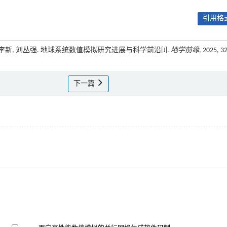
引用格式
礼春, 李新, 刘丛强. 地球系统数值模拟研究进展与科学前沿[J].
地学前缘
, 2025, 32
下一篇