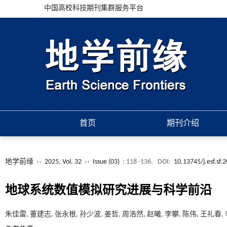
中国高校科技期刊集群服务平台
首页
期刊介绍
地学前缘
››
2025, Vol. 32
››
Issue (03)
: 118 -136.
DOI:
10.13745/j.esf.sf.
地球系统数值模拟研究进展与科学前沿
朱佳雷, 董建志, 张永根, 孙少波, 姜哲, 周浩然, 赵曦, 李攀, 陈伟, 王礼春,