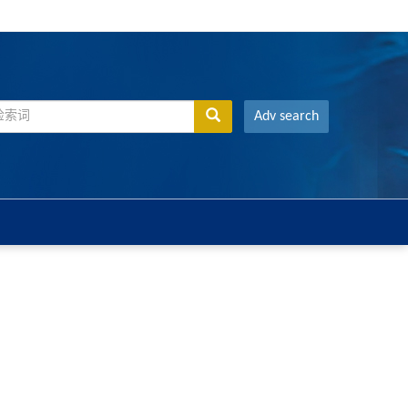
Adv search