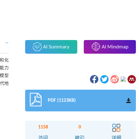
AI Summary
AI Mindmap
和化
能力
模型
一代地
PDF (1123KB)
1158
0
访问
被引
详细