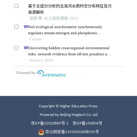
Copyright © Higher Education Press.
Powered by Beijing Magtech Co. Ltd
京ICP备12020869号-1
京ICP备150856号
京公网安备11010202008535号