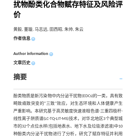
扰物酚类化合物赋存特征及风险评
价
黄毅, 董璇, 马志远, 田西昭, 朱帅, 朱云
作者信息
+
Author information
+
文章历史
+
摘要
酚类物质是新污染物中内分泌干扰物(EDCs)的一类，具有致
畸致癌致突变的“三致”效应，对生态环境和人体健康产生
严重影响。本研究基于高灵敏度快速液相色谱-三重四极杆-
线性离子阱质谱(LC-TQ-LIT-MS)技术，对华北地区3个典型城
市的32个点位水样(包括地表水、地下水及垃圾渗滤液)中10
种酚类内分泌干扰物进行了分析，研究了赋存特征并利用