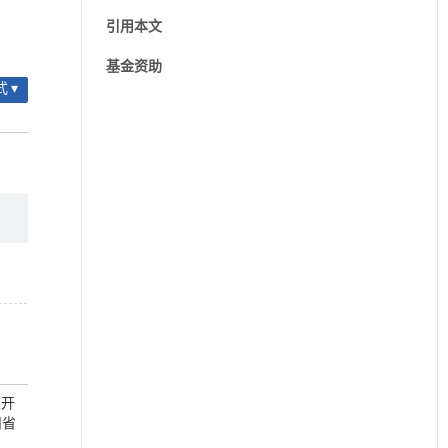
引用本文
基金资助
 ▾
室开
州省