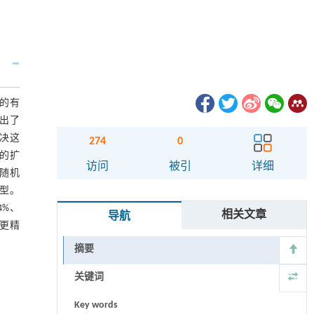
的有
出了
来解决这
274
0
的扩
访问
被引
详细
随机
模型。
4%、
相关文章
导航
供更精
摘要
关键词
Key words