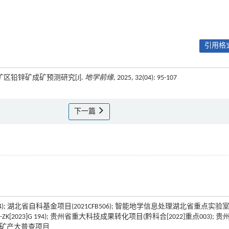
引用格式
矿区铅锌矿成矿预测研究[J].
地学前缘
, 2025, 32(04): 95-107
下一篇
; 湖北省自科基金项目(2021CFB506); 智能地学信息处理湖北省重点实验
-ZK[2023]G 194); 贵州省重大科技成果转化项目(黔科合[2022]重点003); 贵
优势矿产大普查项目