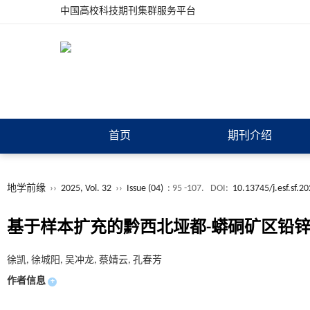
中国高校科技期刊集群服务平台
首页
期刊介绍
地学前缘
››
2025, Vol. 32
››
Issue (04)
: 95 -107.
DOI:
10.13745/j.esf.sf.2
基于样本扩充的黔西北垭都-蟒硐矿区铅
徐凯, 徐城阳, 吴冲龙, 蔡婧云, 孔春芳
作者信息
+