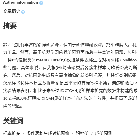
Author information
+
文章历史
+
摘要
黔西北拥有丰富的铅锌矿资源，但由于矿体埋藏较深，找矿难度大。利
力工具。然而，基于机器学习的找矿预测面临着一些普遍的问题，特别
一种K均值聚类(K-means Clustering)改进条件表格生成对抗网络(Conditional T
些问题。具体来说，首先根据K均值聚类后各簇集样本间欧氏距离判
充。然后，对抗网络生成具有高度抽象的新类别标签，并将新类别标签
欠采样的负样本建立数据量充足且平衡的有标签样本集，训练和验证Category Boo
实验结果表明，相比于未经过KC-CTGAN见矿样本扩充的数据集构建的成矿
10.2%和8.8%,证明KC-CTGAN见矿样本扩充方法的有效性，并
确的靶区。
关键词
样本扩充
/
条件表格生成对抗网络
/
铅锌矿
/
成矿预测