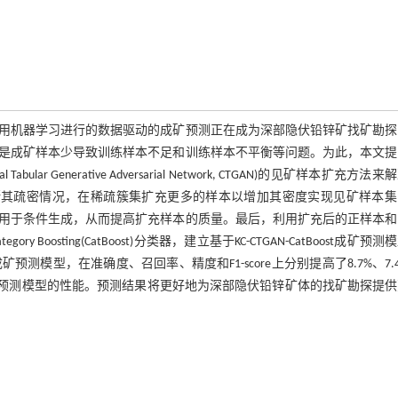
用机器学习进行的数据驱动的成矿预测正在成为深部隐伏铅锌矿找矿勘探
是成矿样本少导致训练样本不足和训练样本不平衡等问题。为此，本文提
abular Generative Adversarial Network, CTGAN)的见矿样本扩充方法
断其疏密情况，在稀疏簇集扩充更多的样本以增加其密度实现见矿样本集
用于条件生成，从而提高扩充样本的质量。最后，利用扩充后的正样本和
sting(CatBoost)分类器，建立基于KC-CTGAN-CatBoost成矿预测
预测模型，在准确度、召回率、精度和F1-score上分别提高了8.7%、7.
提高了成矿预测模型的性能。预测结果将更好地为深部隐伏铅锌矿体的找矿勘探提