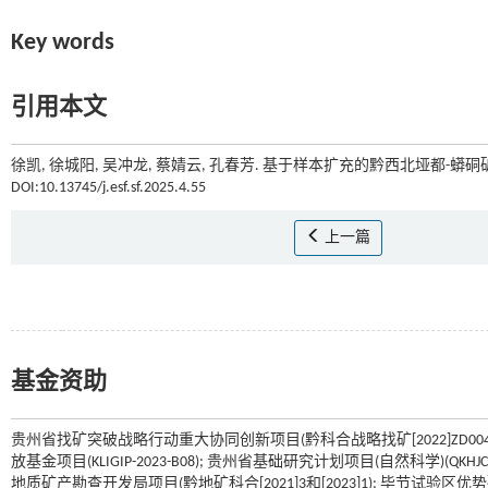
Key words
引用本文
徐凯, 徐城阳, 吴冲龙, 蔡婧云, 孔春芳. 基于样本扩充的黔西北垭都-蟒硐
DOI:10.13745/j.esf.sf.2025.4.55
上一篇
基金资助
贵州省找矿突破战略行动重大协同创新项目(黔科合战略找矿[2022]ZD004)
放基金项目(KLIGIP-2023-B08); 贵州省基础研究计划项目(自然科学)(QKHJC
地质矿产勘查开发局项目(黔地矿科合[2021]3和[2023]1); 毕节试验区