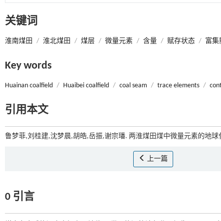
关键词
淮南煤田
/
淮北煤田
/
煤层
/
微量元素
/
含量
/
赋存状态
/
富集
Key words
Huainan coalfield
/
Huaibei coalfield
/
coal seam
/
trace elements
/
con
引用本文
鲁梦菲,刘桂建,沈梦晨,胡皓,岳振,谢宗璠. 两淮煤田煤中微量元素的地球化
上一篇
0 引言