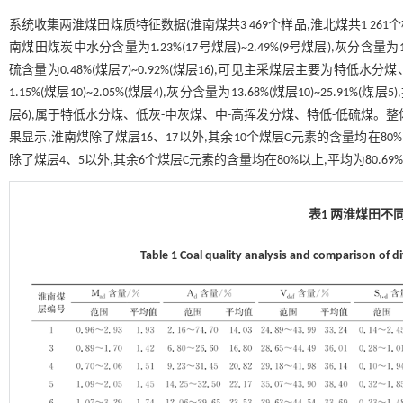
系统收集两淮煤田煤质特征数据(淮南煤共3 469个样品,淮北煤共1 26
南煤田煤炭中水分含量为1.23%(17号煤层)~2.49%(9号煤层),灰分含量为14.03
硫含量为0.48%(煤层7)~0.92%(煤层16),可见主采煤层主要为
1.15%(煤层10)~2.05%(煤层4),灰分含量为13.68%(煤层10)~25.91%(煤层
层6),属于特低水分煤、低灰-中灰煤、中-高挥发分煤、特低-低硫煤
果显示,淮南煤除了煤层16、17以外,其余10个煤层C元素的含量均在80%以上,平均
除了煤层4、5以外,其余6个煤层C元素的含量均在80%以上,平均为80.69%,其次为
表1 两淮煤田不
Table 1 Coal quality analysis and comparison of d