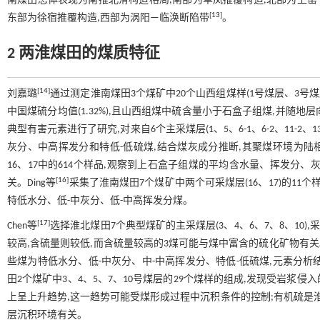
南煤田总体表现为南推北滑构造格局,南部为阜凤推覆构造,北部为上窑
[
13
]
东部为徐宿推覆构造,西部为涡阳—临涣断陷带
。
2 两淮煤田的煤质特征
[
14
]
刘嘉璐
通过测定淮南煤田3个煤矿中20个山西组煤样(1号煤层、3号
中国煤硫分均值(1.32%),且山西组煤中硫含量小于石盒子组煤,并随
典型有害元素进行了研究,对来自6个主采煤层(1、5、6-1、6-2、11-
灰分、中高挥发分和特低-低硫煤,结合煤灰成分推断,其聚煤环境为陆相
16、17中的614个样品,观察到上石盒子组煤的平均含水量、挥发分
[
16
]
关。Ding等
采集了淮南煤田7个煤矿中两个可采煤层(16、17)的1
特低水分、低-中灰分、低-中高挥发分煤。
[
17
]
Chen等
选择淮北煤田7个典型煤矿的主采煤层(3、4、6、7、8、10
较高,含硫量则较低,而含硫量较高的3煤可能与煤中富含的硫化矿物有关。
些煤为特低水分、低-中灰分、中-中高挥发分、特低-低硫煤,元素分析结果
田2个煤矿中3、4、5、7、10号煤层的29个煤样的组成,发现受岩浆
上呈上升趋势,这一趋势可能受煤形成过程中沉积条件的控制;有机硫是淮
层沉积环境有关。