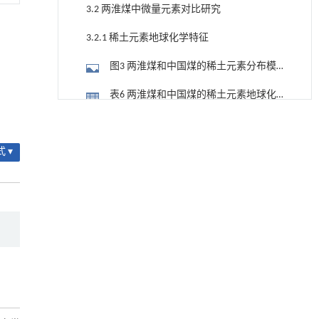
数
3.2 两淮煤中微量元素对比研究
3.2.1 稀土元素地球化学特征
图3 两淮煤和中国煤的稀土元素分布模
式
表6 两淮煤和中国煤的稀土元素地球化
学参数
降温路面涂层混合反射行为及其对道路光环境
[1]
3.2.2 垂向分布特征与富集特点
安全的影响研究
Engineering
. 2026, Vol.58(3): 1-303
图4 淮南煤不同煤层中微量元素的垂向
 ▾
https://doi.org/10.1016/j.eng.2025.06.014
分布
图5 淮北煤不同煤层中微量元素的垂向
用于宽浓度范围高效捕集CO₂及低能耗再生的新
[2]
分布
型酮基IPDA相变吸收剂
表7 两淮煤中微量元素垂向分布特征
Engineering
. 2026, Vol.58(3): 1-303
表8 两淮煤中有害元素与关键元素最大
https://doi.org/10.1016/j.eng.2025.05.008
富集系数
3.2.3 共生关系特征
用于背面供电网络的纯钌n-TSV加工与极致全干
[3]
法SOI晶圆减薄技术
图6 淮南煤中微量元素聚类分析
Engineering
. 2026, Vol.58(3): 1-303
https://doi.org/10.1016/j.eng.2025.10.026