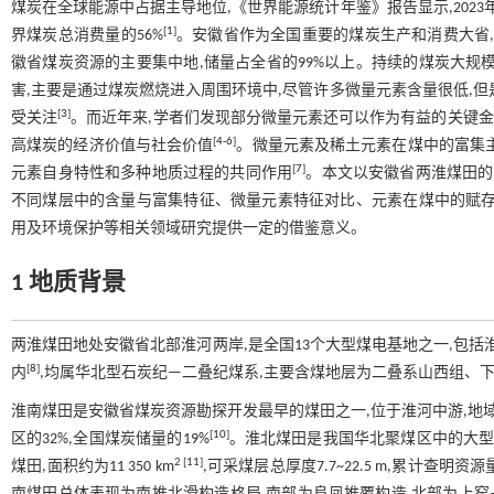
煤炭在全球能源中占据主导地位,《世界能源统计年鉴》报告显示,202
[
1
]
界煤炭总消费量的56%
。安徽省作为全国重要的煤炭生产和消费大省
徽省煤炭资源的主要集中地,储量占全省的99%以上。持续的煤炭大规
害,主要是通过煤炭燃烧进入周围环境中,尽管许多微量元素含量很低,
[
3
]
受关注
。而近年来,学者们发现部分微量元素还可以作为有益的关键金
[
4
-
6
]
高煤炭的经济价值与社会价值
。微量元素及稀土元素在煤中的富集
[
7
]
元素自身特性和多种地质过程的共同作用
。本文以安徽省两淮煤田的
不同煤层中的含量与富集特征、微量元素特征对比、元素在煤中的赋存
用及环境保护等相关领域研究提供一定的借鉴意义。
1 地质背景
两淮煤田地处安徽省北部淮河两岸,是全国13个大型煤电基地之一,包
[
8
]
内
,均属华北型石炭纪—二叠纪煤系,主要含煤地层为二叠系山西组、
淮南煤田是安徽省煤炭资源勘探开发最早的煤田之一,位于淮河中游,地域面积
[
10
]
区的32%,全国煤炭储量的19%
。淮北煤田是我国华北聚煤区中的大型
2
[
11
]
煤田,面积约为11 350 km
,可采煤层总厚度7.7~22.5 m,累计查明资源量1