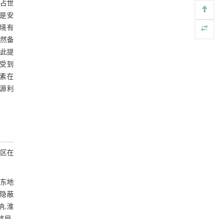
图7 淮北煤中微量元素聚类分析
前占世
则是安
利用纳米结构增强水产养殖安全性——危害物
[4]
3.3 煤中微量元素赋存状态研究
检测与去除
环境有
Engineering
. 2026, Vol.58(3): 1-303
依然备
3.3.1 不同化学结合态中微量元素研究
https://doi.org/10.1016/j.eng.2025.07.044
以此提
表9 两淮煤田煤中微量元素赋存状态
受到
基于检流计的无对准误差全原位成像与激光加
[5]
元素在
工系统及其在泛半导体制造中的应用
3.3.2 微量元素与矿物的成因联系研究
源利
Engineering
. 2026, Vol.58(3): 1-303
3.4 煤中微量元素的富集影响因素
https://doi.org/10.1016/j.eng.2025.07.041
3.4.1 陆源区母岩
3.4.2 沉积环境
矿区在
3.4.3 构造及岩浆热液活动
3.4.4 其他影响因素
华东地
全隐蔽
4 结论与展望
响,淮
参考文献