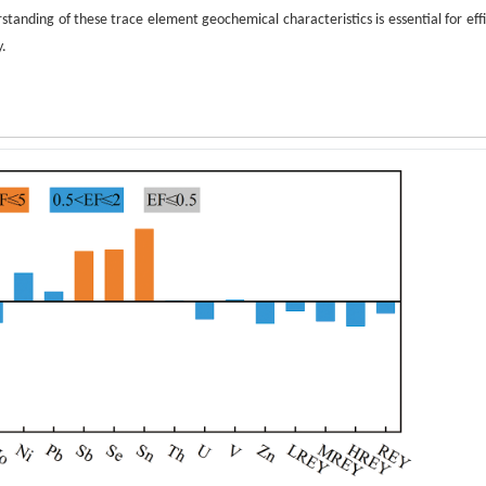
anding of these trace element geochemical characteristics is essential for effi
y.