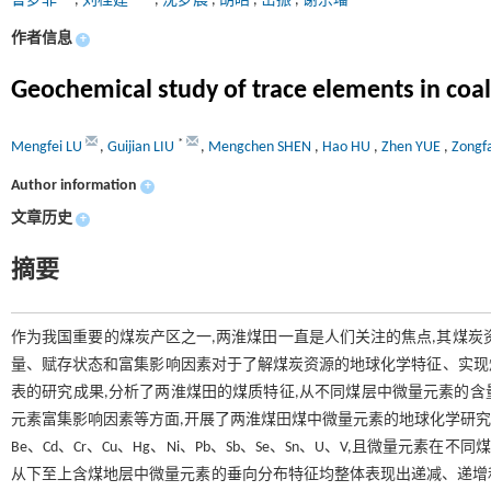
鲁梦菲
,
刘桂建
,
沈梦晨
,
胡皓
,
岳振
,
谢宗璠
作者信息
+
Geochemical study of trace elements in coal
*
Mengfei LU
,
Guijian LIU
,
Mengchen SHEN
,
Hao HU
,
Zhen YUE
,
Zongf
Author information
+
文章历史
+
摘要
作为我国重要的煤炭产区之一,两淮煤田一直是人们关注的焦点,其煤炭
量、赋存状态和富集影响因素对于了解煤炭资源的地球化学特征、实现
表的研究成果,分析了两淮煤田的煤质特征,从不同煤层中微量元素的
元素富集影响因素等方面,开展了两淮煤田煤中微量元素的地球化学研究。研究
Be、Cd、Cr、Cu、Hg、Ni、Pb、Sb、Se、Sn、U、V,且微量
从下至上含煤地层中微量元素的垂向分布特征均整体表现出递减、递增和