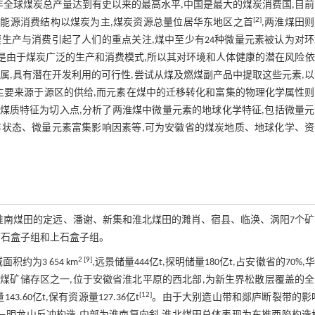
3年全球煤炭总产量达到有史以来的最高水平,中国是最大的煤炭消费国,目
[
2
]
,能源消费结构以煤炭为主,煤炭资源总量位居华东地区之首
,两淮煤田
模生产与消费引起了人们的重点关注,煤中至少有24种微量元素被认为对
但是由于煤炭广泛的生产和消费模式,所以其对环境和人体健康的潜在风险
属,具有潜在开发利用的可行性,尝试从煤及燃煤副产品中提取这些元素,
主要来源于源区的供给,而元素在煤中的迁移转化和富集的物理化学属性则
煤质特征为切入点,分析了两淮煤中微量元素的地球化学特征,包括微量
状态、微量元素富集影响因素等,可为安徽省的煤炭地质、地球化学、资
括淮南煤田的定远、潘谢、新集和淮北煤田的濉肖、宿县、临涣、涡阳7个
下石盒子组和上石盒子组。
2
[
9
]
约为3 654 km
,远景储量444亿t,探明储量180亿t,占安徽省的70%,
煤矿储存区之一,位于安徽省淮北平原的西北部,为新生界松散层覆盖的
[
12
]
43.60亿t,保有资源量127.36亿t
。由于大别造山带和郯庐断裂带的影