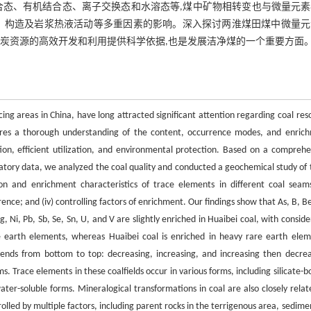
合态、有机结合态、离子交换态和水溶态等,煤中矿物相转变也与微量元素
、构造及岩浆热液活动等多重因素的影响。深入探讨两淮煤田煤中微量元
煤炭资源的高效开发和利用提供科学依据,也是发展洁净煤的一个重要方面
ng areas in China, have long attracted significant attention regarding coal res
uires a thorough understanding of the content, occurrence modes, and enric
tion, efficient utilization, and environmental protection. Based on a comprehe
ratory data, we analyzed the coal quality and conducted a geochemical study of 
ion and enrichment characteristics of trace elements in different coal seams;
nce; and (iv) controlling factors of enrichment. Our findings show that As, B, Be
, Ni, Pb, Sb, Se, Sn, U, and V are slightly enriched in Huaibei coal, with consid
 earth elements, whereas Huaibei coal is enriched in heavy rare earth elem
 trends from bottom to top: decreasing, increasing, and increasing then decrea
. Trace elements in these coalfields occur in various forms, including silicate-b
er-soluble forms. Mineralogical transformations in coal are also closely relat
lled by multiple factors, including parent rocks in the terrigenous area, sedime