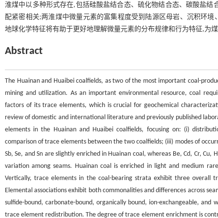
淮煤中以多种形式存在,包括硅酸盐结合态、硫化物结合态、碳酸盐结
配紧密相关;两淮煤中微量元素的富集程度受到陆源区母岩、沉积环境
地球化学特征将有助于更好地理解微量元素的分布规律和行为特征,为
Abstract
The Huainan and Huaibei coalfields, as two of the most important coal-produci
mining and utilization. As an important environmental resource, coal req
factors of its trace elements, which is crucial for geochemical characteriza
review of domestic and international literature and previously published labo
elements in the Huainan and Huaibei coalfields, focusing on: (i) distribut
comparison of trace elements between the two coalfields; (iii) modes of occurre
Sb, Se, and Sn are slightly enriched in Huainan coal, whereas Be, Cd, Cr, Cu, Hg
variation among seams. Huainan coal is enriched in light and medium rare
Vertically, trace elements in the coal-bearing strata exhibit three overall
Elemental associations exhibit both commonalities and differences across seams
sulfide-bound, carbonate-bound, organically bound, ion-exchangeable, and wat
trace element redistribution. The degree of trace element enrichment is contro