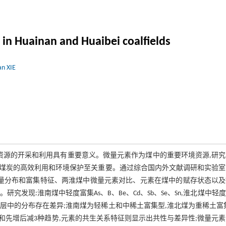
 in Huainan and Huaibei coalfields
an XIE
资源的开采和利用具有重要意义。微量元素作为煤中的重要环境资源,研
煤炭的高效利用和环境保护至关重要。通过综合国内外文献调研和实验室
含量分布和富集特征、两淮煤中微量元素对比、元素在煤中的赋存状态以及
发现:淮南煤中轻度富集As、B、Be、Cd、Sb、Se、Sn,淮北煤中轻
元素在不同煤层中的分布存在差异;淮南煤为轻稀土和中稀土富集型,淮北煤为重稀土富
先增后减3种趋势,元素的共生关系特征则显示出共性与差异性;微量元