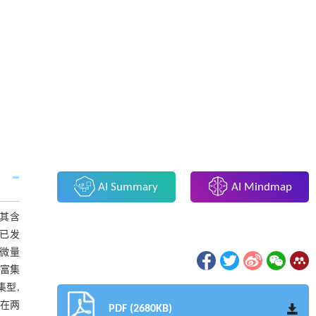
AI Summary
AI Mindmap
究其含
已发
微量
度富集
集型,
素在两
PDF (2680KB)