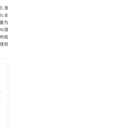
示,淮
),全
含量为
7%(煤
分析结
北煤则