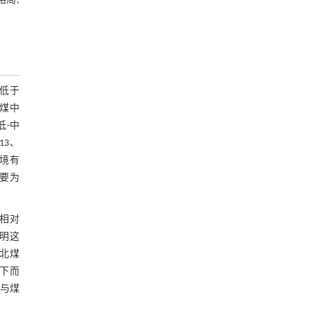
格局,
基金资助
值低于
煤中
低-中
13、
环境有
主要为
量相对
表明这
北煤
自下而
能与煤