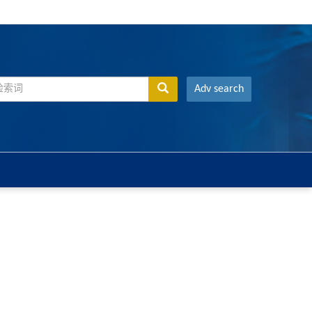
Adv search