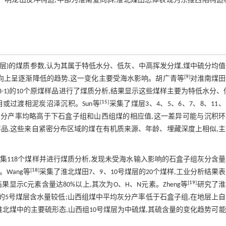
—明龙山反冲构造,中部为淮南复向斜,淮北煤田总体表现为东推西陷构造
煤层)的煤质参数,认为其属于特低水分、低灰、中高挥发分煤,煤中硫分均
[
9
]
地层向上呈逐渐降低的趋势,这一变化主要受海水影响。胡广青等
对淮南煤田
2、13-1)的10个原煤样品进行了煤质分析,结果显示这些煤样主要为特低水分、
[
15
]
或过渡相泥炭沼泽沉积。Sun等
采集了煤层3、4、5、6、7、8、11、
、灰分产率均略高于下石盒子组和山西组煤的相应值,这一差异可能与沉积
1个样品,这些来自紧密分布区域的煤在有机质来源、年龄、埋藏深度上相似,
),采集118个煤样并进行煤质分析,发现未受海水输入影响的石盒子组灰分含
[
18
]
Wang等
采集了淮北煤田7、9、10号煤层的20个煤样,工业分析结果
[
19
]
显示C元素含量达80%以上,其次为O、H、N元素。Zheng等
研究了淮
侵入的5号煤层含水量较低;山西组煤中平均灰分产率低于石盒子组,在地层上
北煤中的主要硫形态,山西组10号煤层为中硫煤,其硫含量的变化趋势可