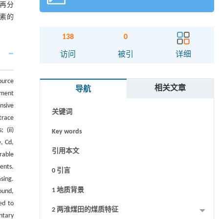
再分
素的
。
138
0
摘要
访问
被引
详细
Abstract
ource
相关文章
导航
Graphical abstract
hment
nsive
关键词
trace
 (ii)
Key words
, Cd,
引用本文
erable
ents.
0 引言
sing.
1 地质背景
ound,
ed to
2 两淮煤田的煤质特征
ntary