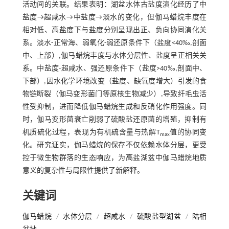
活动间的关联。结果表明：湖盆水体古盐度演化经历了中
盐度→超咸水→中盐度→淡水的变化，但伽马蜡烷丰度在
相对低、高盐度下与盐度分别呈现出正、负向协同演化关
系。淡水-正常海、弱氧化-弱还原条件下（盐度<40‰,剖面
中、上部）,伽马蜡烷丰度与水体分层性、盐度呈正相关关
系。中盐度-超咸水、强还原条件下（盐度>40‰,剖面中、
下部）,因水化学环境改变（盐度、缺氧度增大）引发的食
物链断裂（伽马变形菌门等原核生物减少）,导致纤毛虫活
性受抑制，进而降低伽马蜡烷生成和反硝化作用强度。同
时，伽马变形菌衰亡削弱了硫酸盐还原菌的增殖，抑制有
机质硫化过程，表现为有机硫含量与热解T
值的协同变
max
化。研究证实，伽马蜡烷的保存不仅依赖水体分层，更受
控于微生物群落的生态响应，为高盐湖盆中伽马蜡烷地质
意义的复杂性与局限性提供了新解释。
关键词
伽马蜡烷
/
水体分层
/
超咸水
/
硫酸盐型湖盆
/
陆相