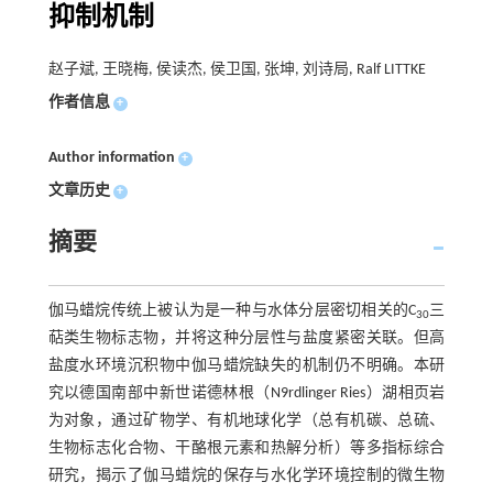
抑制机制
赵子斌, 王晓梅, 侯读杰, 侯卫国, 张坤, 刘诗局, Ralf LITTKE
作者信息
+
Author information
+
文章历史
+
摘要
伽马蜡烷传统上被认为是一种与水体分层密切相关的C
三
30
萜类生物标志物，并将这种分层性与盐度紧密关联。但高
盐度水环境沉积物中伽马蜡烷缺失的机制仍不明确。本研
究以德国南部中新世诺德林根（N9rdlinger Ries）湖相页岩
为对象，通过矿物学、有机地球化学（总有机碳、总硫、
生物标志化合物、干酪根元素和热解分析）等多指标综合
研究，揭示了伽马蜡烷的保存与水化学环境控制的微生物