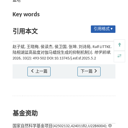
盆地
Key words
引用格式 ▾
引用本文
赵子斌, 王晓梅, 侯读杰, 侯卫国, 张坤, 刘诗局, Ralf LITTKE.
陆相湖盆高盐度对伽马蜡烷生成的抑制机制[J].
地学前缘
,
2026, 33(2): 493-502 DOI:10.13745/j.esf.sf.2025.5.2
上一篇
下一篇
基金资助
国家自然科学基金项目(42502132,42401182,U22B6004); 中