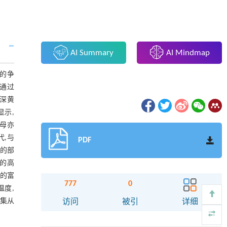
AI Summary
AI Mindmap
的争
通过
,深黄
显示,
云母亦
代,与
PDF
非的部
铝的高
源的富
777
0
温度,
富集从
访问
被引
详细