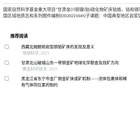
国家自然科学基金重大项目“甘肃金川铜镍(铂)硫化物矿床铂族、钴和铬等战略
国区域地质志和系列图件编制(DD20221645)子课题：中国典型地区岩