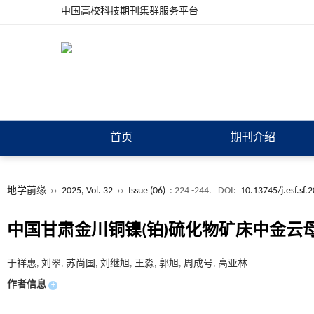
中国高校科技期刊集群服务平台
首页
期刊介绍
地学前缘
››
2025, Vol. 32
››
Issue (06)
: 224 -244.
DOI:
10.13745/j.esf.sf.
中国甘肃金川铜镍(铂)硫化物矿床中金云
于祥惠, 刘翠, 苏尚国, 刘继旭, 王淼, 郭旭, 周成号, 高亚林
作者信息
+