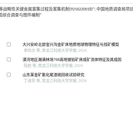
性关键金属富集过程及富集机制(9216220018)”; 中国地质调查局项目
浆弧综合调查与图件编制”