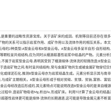
床,是重要的战略性资源宝库。关于该矿床的成因、机制等目前还存在很多
矿物的关系可以指示岩浆作用、成矿作用以及流体作用的相互关系。本文
母的2种类型:A型金云母和B型金云母。A型金云母多呈半自形-自形结构
石等颗粒呈共结结构,应为同时从幔源超基性岩浆中结晶的产物。元素分析
不属于岩浆型金云母,表明其受到了幔源熔体-流体流的轻微改造;B型金
育于造岩矿物之间,有时呈共结结构,常与金属矿物共生或被金属矿物穿切交
化或绿泥石化,推测B型金云母亦为岩浆结晶生成。元素分析显示其与南
强,与成矿主期相关。A型金云母形成于相对贫硅、贫镁、贫钠,富铁、富
型金云母经改造后形成的,其元素特点可能说明改造B型金云母的是来自幔
此过程中,造岩矿物吸收Mg,析出Fe,形成矿床。利用Ti计算了金云母的结晶
川超基性岩体更可能是熔体-流体的长期通道,这可能是导致金属元素不断