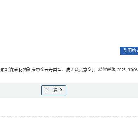
引用格式
肃金川铜镍(铂)硫化物矿床中金云母类型、成因及其意义[J].
地学前缘
, 2025, 32(06
下一篇