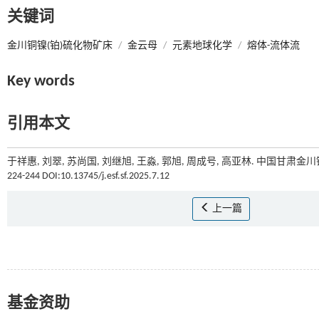
关键词
金川铜镍(铂)硫化物矿床
/
金云母
/
元素地球化学
/
熔体-流体流
Key words
引用本文
于祥惠, 刘翠, 苏尚国, 刘继旭, 王淼, 郭旭, 周成号, 高亚林. 中国甘
224-244 DOI:10.13745/j.esf.sf.2025.7.12
上一篇
基金资助