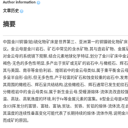
Author information
+
文章历史
+
摘要
中国金川铜镍(铂)硫化物矿床是世界第三、亚洲第一的铜镍硫化物矿
议。金云母是金川岩石、矿石中常见的含水矿物,其与造岩矿物、金属
对金云母的系统镜下观察,结合元素地球化学特征,划分了金川矿床中金云
褐色-无色的多色性明显,多产出于贫矿或无矿的岩石中,与橄榄石、辉
其与美国、南非等金伯利岩、煌斑岩中的金云母类似,属于重平衡金云母,
多呈半自形-自形,但无多色性,产于较富的矿石和蚀变较重的岩石中,发
其周围的橄榄石、辉石呈共结结构,这些橄榄石、辉石通常已发生蛇纹石
分橄榄岩中的金云母类似,属于新生金云母,受幔源熔体-流体流改造较
温、高钛、高氧逸度的环境,利于Fe等金属元素的富集。B型金云母是A
含(Cl)挥发分的富镁、富硅、富钠,贫钛、贫铁、贫铝的熔体-流体流,在
其温度的连续性垂直变化可能代表了长期持续的熔体-流体作用,说明金
而成矿的原因。