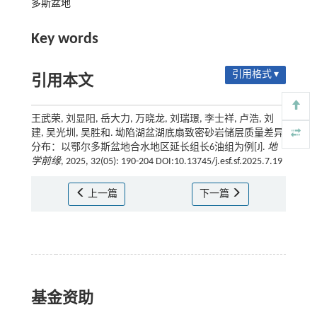
多斯盆地
Key words
引用格式 ▾
引用本文
王武荣, 刘显阳, 岳大力, 万晓龙, 刘瑞璟, 李士祥, 卢浩, 刘
建, 吴光圳, 吴胜和. 坳陷湖盆湖底扇致密砂岩储层质量差异
分布：以鄂尔多斯盆地合水地区延长组长6油组为例[J].
地
学前缘
, 2025, 32(05): 190-204 DOI:10.13745/j.esf.sf.2025.7.19
上一篇
下一篇
基金资助