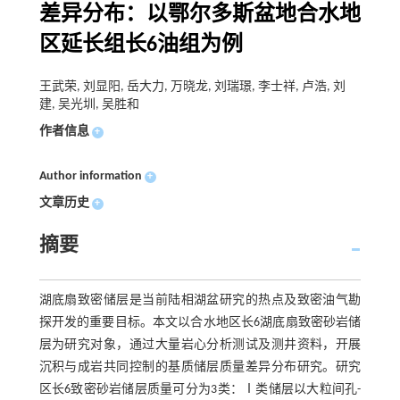
差异分布：以鄂尔多斯盆地合水地
区延长组长6油组为例
王武荣, 刘显阳, 岳大力, 万晓龙, 刘瑞璟, 李士祥, 卢浩, 刘
建, 吴光圳, 吴胜和
作者信息
+
Author information
+
文章历史
+
摘要
湖底扇致密储层是当前陆相湖盆研究的热点及致密油气勘
探开发的重要目标。本文以合水地区长6湖底扇致密砂岩储
层为研究对象，通过大量岩心分析测试及测井资料，开展
沉积与成岩共同控制的基质储层质量差异分布研究。研究
区长6致密砂岩储层质量可分为3类：Ⅰ类储层以大粒间孔-