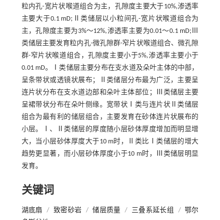
粒内孔-宽片状喉道组合为主，孔隙度主要大于10%,渗透率
主要大于0.1 mD;Ⅱ类储层以小粒间孔-宽片状喉道组合为
主，孔隙度主要为3%～12%,渗透率主要为0.01～0.1 mD;Ⅲ
类储层主要发育粒内孔-微孔隙群-窄片状喉道组合、微孔隙
群-窄片状喉道组合，孔隙度主要小于5%,渗透率主要小于
0.01 mD。Ⅰ类储层主要分布在支水道及朵叶主体的中部，
呈条带状或透镜状展布；Ⅱ类储层分布最为广泛，主要呈
连片状分布在支水道边部和朵叶主体部位；Ⅲ类储层主要
呈裙带状分布在朵叶侧缘。宽带状Ⅰ类与连片状Ⅱ类储层
组合为最有利的储层组合，主要发育在砂体连片状展布的
小层。Ⅰ、Ⅱ类储层的厚度随小层砂体厚度增加而明显增
大，当小层砂体厚度大于10 m时，Ⅱ类比Ⅰ类储层的增大
趋势更显著，而小层砂体厚度小于10 m时，Ⅲ类储层明显
发育。
关键词
湖底扇
/
致密砂岩
/
储层质量
/
三叠系延长组
/
鄂尔