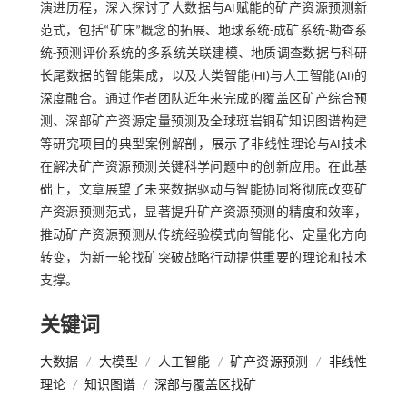
演进历程，深入探讨了大数据与AI赋能的矿产资源预测新
范式，包括“矿床”概念的拓展、地球系统-成矿系统-勘查系
统-预测评价系统的多系统关联建模、地质调查数据与科研
长尾数据的智能集成，以及人类智能(HI)与人工智能(AI)的
深度融合。通过作者团队近年来完成的覆盖区矿产综合预
测、深部矿产资源定量预测及全球斑岩铜矿知识图谱构建
等研究项目的典型案例解剖，展示了非线性理论与AI技术
在解决矿产资源预测关键科学问题中的创新应用。在此基
础上，文章展望了未来数据驱动与智能协同将彻底改变矿
产资源预测范式，显著提升矿产资源预测的精度和效率，
推动矿产资源预测从传统经验模式向智能化、定量化方向
转变，为新一轮找矿突破战略行动提供重要的理论和技术
支撑。
关键词
大数据
/
大模型
/
人工智能
/
矿产资源预测
/
非线性
理论
/
知识图谱
/
深部与覆盖区找矿