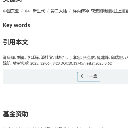
中国东亚
/
中、新生代
/
第二大陆
/
洋内俯冲+软流圈地幔(柱)上涌
Key words
引用本文
肖庆辉, 刘勇, 李廷栋, 潘桂棠, 陆松年, 丁孝忠, 张克信, 庞建峰, 邱瑞
踪[J].
地学前缘
, 2025, 32(06): 9-28 DOI:10.13745/j.esf.sf.2025.8.62
上一篇
基金资助