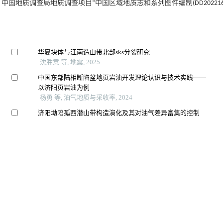
 中国地质调查局地质调查项目“中国区域地质志和系列图件编制(DD2022164