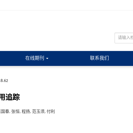
在线期刊
联系我们
.8.62
用追踪
赵国春, 张恒, 程扬, 范玉须, 付利