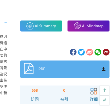
AI Summary
AI Mindmap
成因
具有造
在中
陆的
蒙古
造背景
PDF
这说
山带
型洋
558
0
亚中新
访问
被引
详细