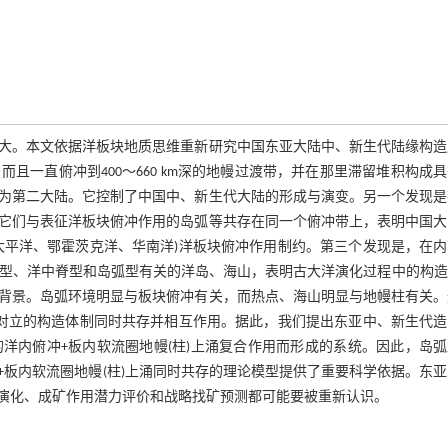
大。本文依据洋板块地质思维重新研究中国东亚大陆中、新生代陆缘构造
一直俯冲到400～660 km深的地幔过渡带，并在那里滞留堆积构成
为第二大陆。它控制了中国中、新生代大陆的形成与演变。另一个发现是
它们与表征洋板块俯冲作用的岛弧等共存在同一个俯冲带上，表明中国大
太平洋、鄂霍茨克洋、华南洋)洋板块俯冲作用制约。第三个发现是，在内
”型、洋中脊型和岛弧型有关的洋岛、海山，表明古大洋演化过程中的构
背景。岛弧环境明显与板块俯冲有关，而热点、海山明显与地幔柱有关。
全对立的构造体制同时共存并相互作用。据此，我们提出东亚中、新生代造
洋内俯冲+板内软流圈地幔(柱)上涌复合作用而形成的系统。因此，岛弧
板内软流圈地幔(柱)上涌同时共存的理论模型提供了重要科学依据。东
演化、成矿作用潜力评价和战略找矿预测都可能要被重新认识。