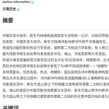
Author information
+
文章历史
+
摘要
中国东亚大陆中、新生代陆缘构造成因至今没有统一认识，分歧仍然很
后发现：中国东亚大陆中、新生代陆缘洋板块俯冲作用不仅普遍存在，而且
壳成陆功能的新的热动力学系统，或称第二大陆动力学系统，有人称之
国大陆俯冲增生杂岩带内发现很多洋岛、海山、洋底高原等大洋遗迹，
形成与演变普遍经受过曾存在过的五大古洋(古亚洲洋、特提斯洋、古
西拉木伦地区俯冲增生杂岩带中发现了与3种不同成因体制——“地幔柱
多样而复杂，包括岛弧、热点、地幔柱、弧后盆地及洋中脊等各种构造
明古大洋在演化过程中，洋内俯冲作用和软流圈地幔(柱)上涌两种完
可能是东亚中、新生代造山带之下的地幔过渡带或所谓第二大陆引发的
岛、海山的发现为中国洋板块地质建立东亚中、新生代造山带洋内俯冲+
生代造山带之下的地幔过渡带或所谓第二大陆的存在使中国大陆形成与
关键词