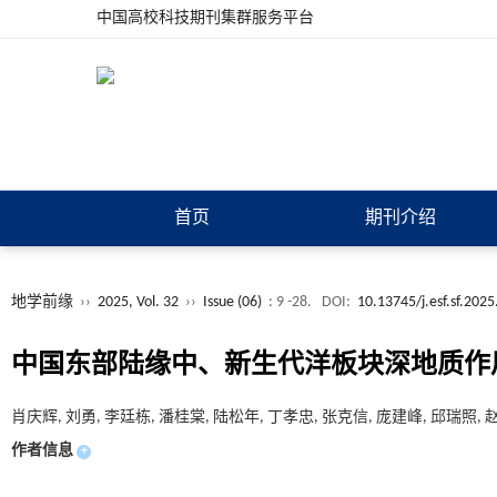
中国高校科技期刊集群服务平台
首页
期刊介绍
地学前缘
››
2025, Vol. 32
››
Issue (06)
: 9 -28.
DOI:
10.13745/j.esf.sf.2025
中国东部陆缘中、新生代洋板块深地质作
肖庆辉, 刘勇, 李廷栋, 潘桂棠, 陆松年, 丁孝忠, 张克信, 庞建峰, 邱瑞照, 
作者信息
+