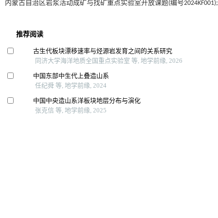
内蒙古自治区岩浆活动成矿与找矿重点实验室开放课题(编号2024KF001);