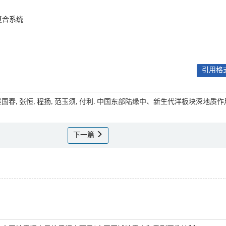
复合系统
引用格式
照, 赵国春, 张恒, 程扬, 范玉须, 付利. 中国东部陆缘中、新生代洋板块深地质
下一篇