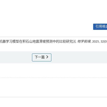
引用格式
似性：机器学习模型在积石山地震滑坡预测中的比较研究[J].
地学前缘
, 2025, 32(0
下一篇