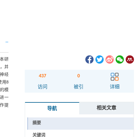
本研
集，并
工神经
437
0
使用8
访问
被引
详细
练的模
进一
作提
相关文章
导航
摘要
关键词