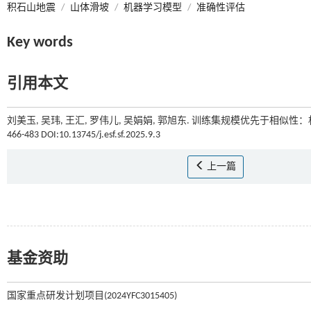
积石山地震
/
山体滑坡
/
机器学习模型
/
准确性评估
Key words
引用本文
刘美玉, 吴玮, 王汇, 罗伟儿, 吴娟娟, 郭旭东. 训练集规模优先于相
466-483 DOI:10.13745/j.esf.sf.2025.9.3
上一篇
基金资助
国家重点研发计划项目(2024YFC3015405)