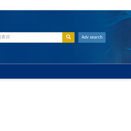
Adv search