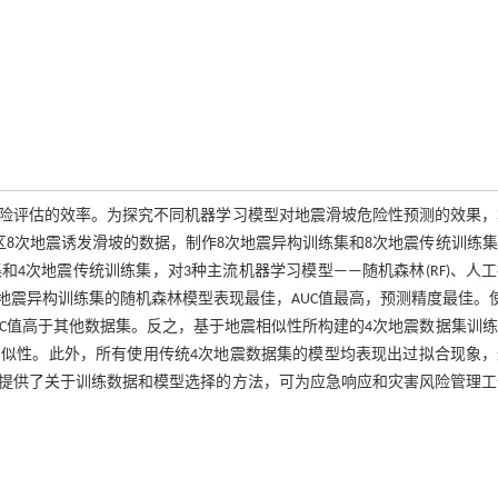
险评估的效率。为探究不同机器学习模型对地震滑坡危险性预测的效果，
部地区8次地震诱发滑坡的数据，制作8次地震异构训练集和8次地震传统训练
4次地震传统训练集，对3种主流机器学习模型——随机森林(RF)、人
使用8次地震异构训练集的随机森林模型表现最佳，AUC值最高，预测精度最佳。
C值高于其他数据集。反之，基于地震相似性所构建的4次地震数据集训
似性。此外，所有使用传统4次地震数据集的模型均表现出过拟合现象，
提供了关于训练数据和模型选择的方法，可为应急响应和灾害风险管理工