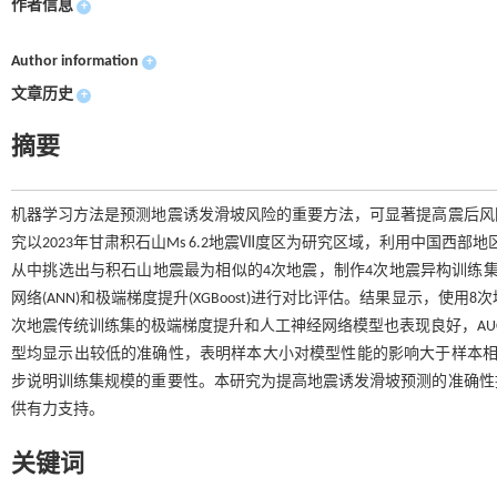
作者信息
+
Author information
+
文章历史
+
摘要
机器学习方法是预测地震诱发滑坡风险的重要方法，可显著提高震后风
究以2023年甘肃积石山Ms 6.2地震Ⅶ度区为研究区域，利用中国西
从中挑选出与积石山地震最为相似的4次地震，制作4次地震异构训练集和
网络(ANN)和极端梯度提升(XGBoost)进行对比评估。结果显示，
次地震传统训练集的极端梯度提升和人工神经网络模型也表现良好，AU
型均显示出较低的准确性，表明样本大小对模型性能的影响大于样本相
步说明训练集规模的重要性。本研究为提高地震诱发滑坡预测的准确性
供有力支持。
关键词