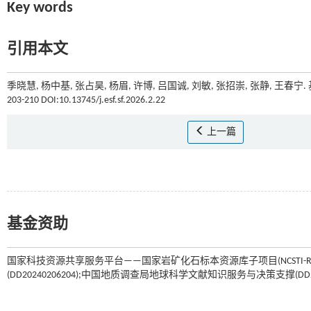
Key words
引用本文
季晓慧, 杨中基, 张占昊, 杨眉, 许博, 吕国诚, 刘敏, 张招崇, 张静, 
203-210 DOI:10.13745/j.esf.sf.2026.2.22
上一篇
基金资助
国家科技资源共享服务平台——国家岩矿化石标本资源库子项目(NCSTI-RM
(DD20240206204);中国地质调查局地球科学文献知识服务与决策支撑(DD202