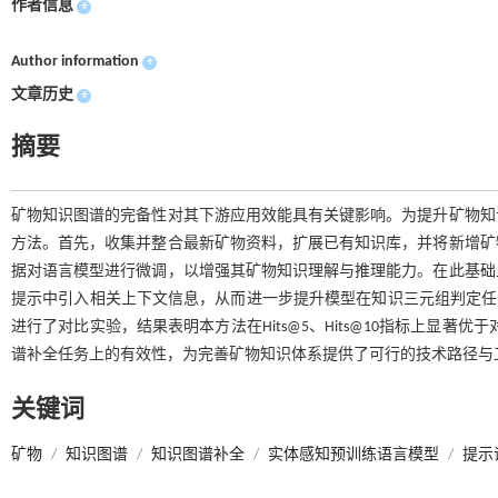
作者信息
+
Author information
+
文章历史
+
摘要
矿物知识图谱的完备性对其下游应用效能具有关键影响。为提升矿物知
方法。首先，收集并整合最新矿物资料，扩展已有知识库，并将新增矿
据对语言模型进行微调，以增强其矿物知识理解与推理能力。在此基础
提示中引入相关上下文信息，从而进一步提升模型在知识三元组判定任务
进行了对比实验，结果表明本方法在Hits@5、Hits@10指标上显著
谱补全任务上的有效性，为完善矿物知识体系提供了可行的技术路径与
关键词
矿物
/
知识图谱
/
知识图谱补全
/
实体感知预训练语言模型
/
提示