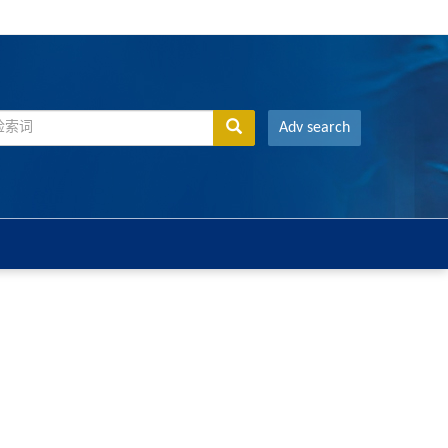
Adv search