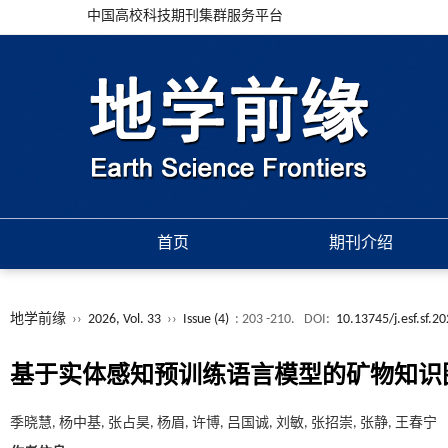
中国高校科技期刊集群服务平台
首页
期刊介绍
地学前缘
››
2026, Vol. 33
››
Issue (4)
: 203 -210.
DOI:
10.13745/j.esf.sf.2
基于实体感知预训练语言模型的矿物知识
季晓慧, 杨中基, 张占昊, 杨眉, 许博, 吕国诚, 刘敏, 张招崇, 张静, 王春宁