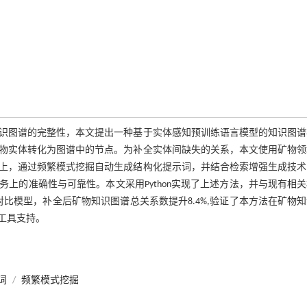
识图谱的完整性，本文提出一种基于实体感知预训练语言模型的知识图谱
物实体转化为图谱中的节点。为补全实体间缺失的关系，本文使用矿物领
上，通过频繁模式挖掘自动生成结构化提示词，并结合检索增强生成技术
上的准确性与可靠性。本文采用Python实现了上述方法，并与现有相
优于对比模型，补全后矿物知识图谱总关系数提升8.4%,验证了本方法在矿物
工具支持。
词
/
频繁模式挖掘