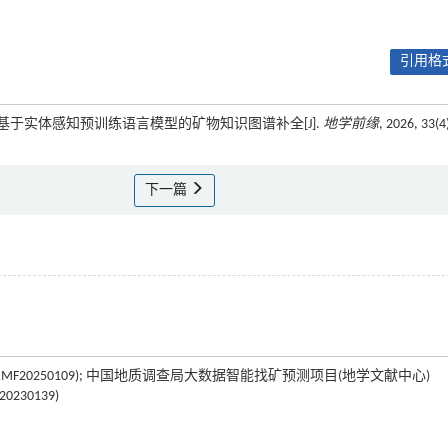
引用格式
王春宁. 基于实体感知预训练语言模型的矿物知识图谱补全[J].
地学前缘
, 2026, 33(4
下一篇
F20250109); 中国地质调查局大数据智能找矿预测项目(地学文献中心)
30139)