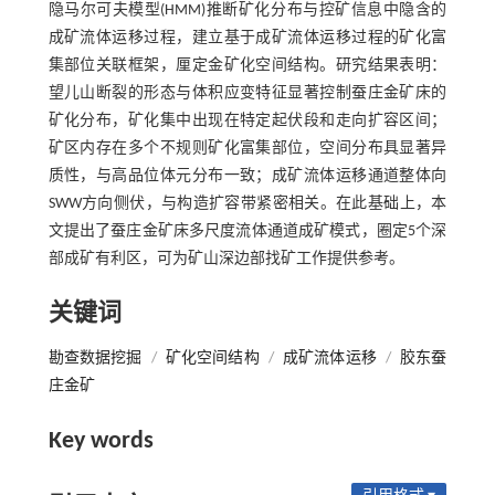
隐马尔可夫模型(HMM)推断矿化分布与控矿信息中隐含的
成矿流体运移过程，建立基于成矿流体运移过程的矿化富
集部位关联框架，厘定金矿化空间结构。研究结果表明：
望儿山断裂的形态与体积应变特征显著控制蚕庄金矿床的
矿化分布，矿化集中出现在特定起伏段和走向扩容区间；
矿区内存在多个不规则矿化富集部位，空间分布具显著异
质性，与高品位体元分布一致；成矿流体运移通道整体向
SWW方向侧伏，与构造扩容带紧密相关。在此基础上，本
文提出了蚕庄金矿床多尺度流体通道成矿模式，圈定5个深
部成矿有利区，可为矿山深边部找矿工作提供参考。
关键词
勘查数据挖掘
/
矿化空间结构
/
成矿流体运移
/
胶东蚕
庄金矿
Key words