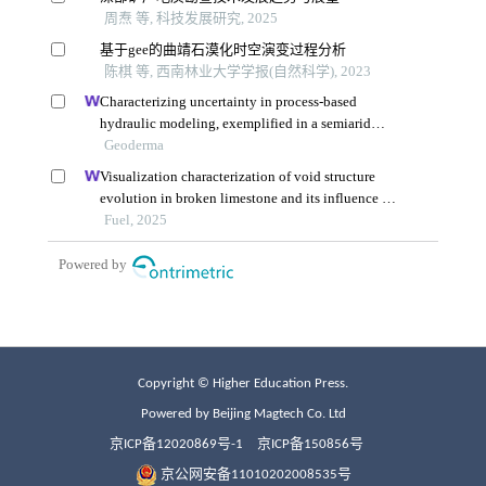
Copyright © Higher Education Press.
Powered by Beijing Magtech Co. Ltd
京ICP备12020869号-1
京ICP备150856号
京公网安备11010202008535号