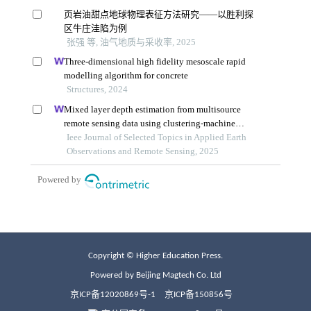
Copyright © Higher Education Press.
Powered by Beijing Magtech Co. Ltd
京ICP备12020869号-1
京ICP备150856号