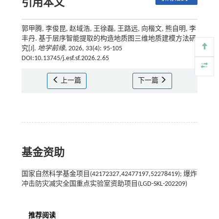
引用本文
郭甲腾, 李俊昆, 赵域浩, 王徐磊, 王路远, 向楷文, 熊自明, 李
丰丹. 基于层序智能提取的构造地质图三维地质建模方法研
究[J].
地学前缘
, 2026, 33(4): 95-105
DOI:10.13745/j.esf.sf.2026.2.65
上一篇
下一篇
基金资助
国家自然科学基金项目(42172327,42477197,52278419); 爆炸
冲击防灾减灾全国重点实验室资助项目(LGD-SKL-202209)