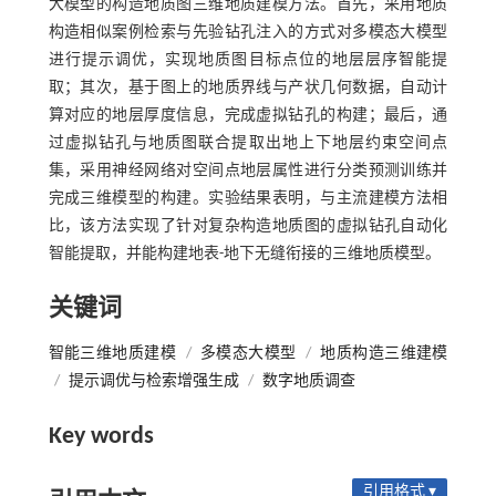
大模型的构造地质图三维地质建模方法。首先，采用地质
构造相似案例检索与先验钻孔注入的方式对多模态大模型
进行提示调优，实现地质图目标点位的地层层序智能提
取；其次，基于图上的地质界线与产状几何数据，自动计
算对应的地层厚度信息，完成虚拟钻孔的构建；最后，通
过虚拟钻孔与地质图联合提取出地上下地层约束空间点
集，采用神经网络对空间点地层属性进行分类预测训练并
完成三维模型的构建。实验结果表明，与主流建模方法相
比，该方法实现了针对复杂构造地质图的虚拟钻孔自动化
智能提取，并能构建地表-地下无缝衔接的三维地质模型。
关键词
智能三维地质建模
/
多模态大模型
/
地质构造三维建模
/
提示调优与检索增强生成
/
数字地质调查
Key words
引用格式 ▾