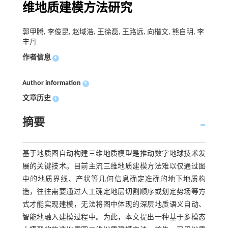
维地质建模方法研究
郭甲腾, 李俊昆, 赵域浩, 王徐磊, 王路远, 向楷文, 熊自明, 李
丰丹
作者信息
+
Author information
+
文章历史
+
摘要
基于地质图自动构建三维地质模型是推动数字地球技术发
展的关键技术。目前主流三维地质建模方法难以仅通过图
中的地质界线、产状等几何信息确定准确的地下地质构
造，往往需要通过人工确定地层切割顺序或划定势场等方
式才能实现建模，无法将图中体现的深层地质语义自动、
智能地融入建模过程中。为此，本文提出一种基于多模态