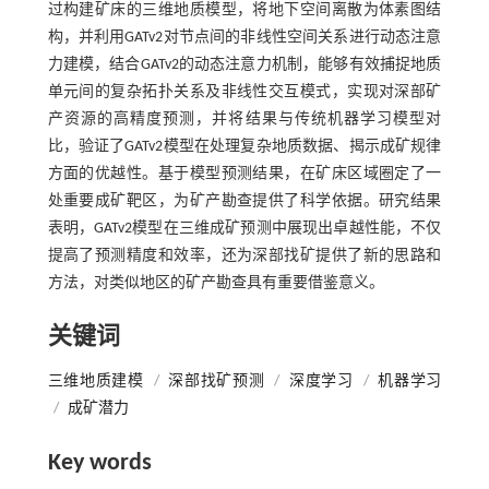
过构建矿床的三维地质模型，将地下空间离散为体素图结
构，并利用GATv2对节点间的非线性空间关系进行动态注意
力建模，结合GATv2的动态注意力机制，能够有效捕捉地质
单元间的复杂拓扑关系及非线性交互模式，实现对深部矿
产资源的高精度预测，并将结果与传统机器学习模型对
比，验证了GATv2模型在处理复杂地质数据、揭示成矿规律
方面的优越性。基于模型预测结果，在矿床区域圈定了一
处重要成矿靶区，为矿产勘查提供了科学依据。研究结果
表明，GATv2模型在三维成矿预测中展现出卓越性能，不仅
提高了预测精度和效率，还为深部找矿提供了新的思路和
方法，对类似地区的矿产勘查具有重要借鉴意义。
关键词
三维地质建模
/
深部找矿预测
/
深度学习
/
机器学习
/
成矿潜力
Key words