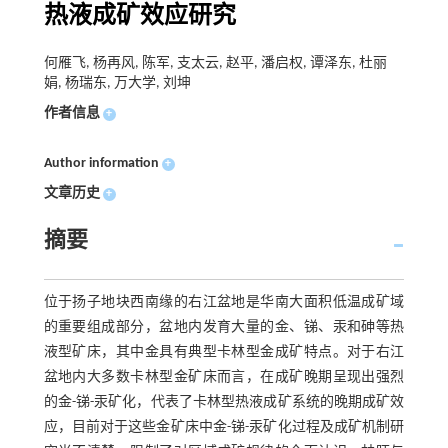
热液成矿效应研究
何雁飞, 杨再风, 陈军, 支太云, 赵平, 潘启权, 谭泽东, 杜丽
娟, 杨瑞东, 万大学, 刘坤
作者信息
+
Author information
+
文章历史
+
摘要
位于扬子地块西南缘的右江盆地是华南大面积低温成矿域
的重要组成部分，盆地内发育大量的金、锑、汞和砷等热
液型矿床，其中金具有典型卡林型金成矿特点。对于右江
盆地内大多数卡林型金矿床而言，在成矿晚期呈现出强烈
的金-锑-汞矿化，代表了卡林型热液成矿系统的晚期成矿效
应，目前对于这些金矿床中金-锑-汞矿化过程及成矿机制研