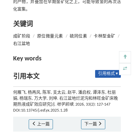
的产物，并叠加在早期金矿化之上，可能导致金的再次活
化富集。
关键词
成矿阶段
/
原位微量元素
/
硫同位素
/
卡林型金矿
/
右江盆地
Key words
引用格式 ▾
引用本文
何雁飞, 杨再风, 陈军, 支太云, 赵平, 潘启权, 谭泽东, 杜丽
娟, 杨瑞东, 万大学, 刘坤. 右江盆地烂泥沟和林旺金矿床晚
期热液成矿效应研究[J].
地学前缘
, 2026, 33(2): 127-147
DOI:10.13745/j.esf.yx.2025.1.28
上一篇
下一篇