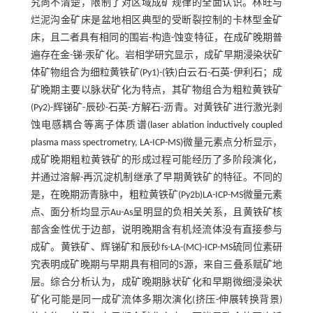
究尚不清楚，限制了对区域成矿规律的全面认识。林旺与
烂泥沟金矿床是盆地相区典型的受断裂控制的卡林型金矿
床，且二者具有相同的围岩-构造-蚀变特征，在成矿晚期普
遍存在金-锑-汞矿化。岩相学研究显示，成矿早期浸染状矿
体矿物组合为细粒黄铁矿(Py1)-(铁)白云石-石英-伊利石；成
矿晚期主要以脉状矿化为特点，其矿物组合为粗粒黄铁矿
(Py2)-辉锑矿-辰砂-石英-方解石-沥青。对黄铁矿进行激光剥
蚀电感耦合等离子体质谱(laser ablation inductively coupled
plasma mass spectrometry, LA-ICP-MS)微量元素点分析显示，
成矿晚期粗粒黄铁矿的形成过程可能经历了多阶段演化，
并通过溶解-再沉淀机制继承了早期黄铁矿的特征。不同的
是，在晚期沥青脉中，粗粒黄铁矿(Py2b)LA-ICP-MS微量元素
点、面分析均显示Au-As呈明显的负相关关系，且黄铁矿核
部含金性优于边部，说明晚期含有机烃流体没有直接参与
成矿。黄铁矿、辉锑矿和辰砂fs-LA-(MC)-ICP-MS硫同位素研
究表明成矿晚期与早期具有相同的S源，来自三叠系赋矿地
层。综合分析认为，成矿晚期脉状矿化和早期微细浸染状
矿化可能是同一成矿流体多期次演化(挤压-伸展转换背景)