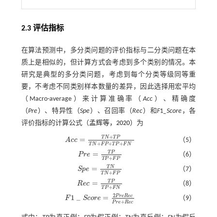
2.3 评估指标
在算法预测中，多分类问题的评价指标与二分类问题在本
质上是相似的，但计算方式会考虑到多个类别的情况。本
研究是典型的多分类问题，考虑到每个分类等级同等重
要，不考虑不同类别样本数量的差异，因此选择用宏平均
（Macro-average）来计算准确率（
Acc
）、精确度
（
Pre
）、特异性（
Spe
）、召回率（
Rec
）和
F
1
_Score
，各
评价指标的计算公式（
孟辉等，2020
）为
+
T
N
T
P
=
A
c
c
（5）
A
c
c
=
T
N
+
T
P
T
N
+
F
P
+
T
P
+
F
N
+
+
+
T
N
F
P
T
P
F
N
T
P
=
P
r
e
（6）
P
r
e
=
T
P
T
P
+
F
P
+
T
P
F
P
T
N
=
S
p
e
（7）
S
p
e
=
T
N
T
N
+
F
P
+
T
N
F
P
T
P
=
R
e
c
（8）
R
e
c
=
T
P
T
P
+
F
N
+
T
P
F
N
2
P
r
e
R
e
c
1
_
=
F
S
c
o
r
e
（9）
F
1
_
S
c
o
r
e
=
2
P
r
e
R
e
c
P
r
e
+
R
e
c
+
P
r
e
R
e
c