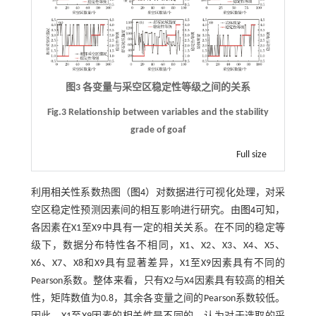
图3 各变量与采空区稳定性等级之间的关系
Fig.3 Relationship between variables and the stability
grade of goaf
Full size
利用相关性系数热图（
图4
）对数据进行可视化处理，对采
空区稳定性预测因素间的相互影响进行研究。由
图4
可知，
各因素在X1至X9中具有一定的相关关系。在不同的稳定等
级下，数据分布特性各不相同，X1、X2、X3、X4、X5、
X6、X7、X8和X9具有显著差异，X1至X9因素具有不同的
Pearson系数。整体来看，只有X2与X4因素具有较高的相关
性，矩阵数值为0.8，其余各变量之间的Pearson系数较低。