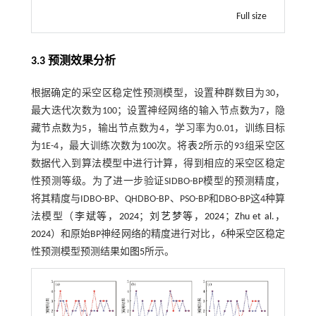
Full size
3.3 预测效果分析
根据确定的采空区稳定性预测模型，设置种群数目为30，
最大迭代次数为100；设置神经网络的输入节点数为7，隐
藏节点数为5，输出节点数为4，学习率为0.01，训练目标
为1E-4，最大训练次数为100次。将
表2
所示的93组采空区
数据代入到算法模型中进行计算，得到相应的采空区稳定
性预测等级。为了进一步验证SIDBO-BP模型的预测精度，
将其精度与IDBO-BP、QHDBO-BP、PSO-BP和DBO-BP这4种算
法模型（
李斌等，2024
；
刘艺梦等，2024
；
Zhu et al.，
2024
）和原始BP神经网络的精度进行对比，6种采空区稳定
性预测模型预测结果如
图5
所示。