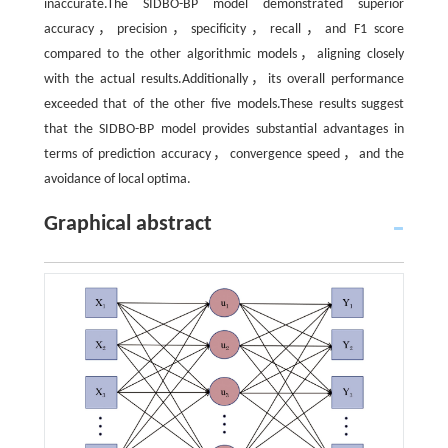
inaccurate.The SIDBO-BP model demonstrated superior
accuracy，precision，specificity，recall，and F1 score
compared to the other algorithmic models，aligning closely
with the actual results.Additionally，its overall performance
exceeded that of the other five models.These results suggest
that the SIDBO-BP model provides substantial advantages in
terms of prediction accuracy，convergence speed，and the
avoidance of local optima.
Graphical abstract