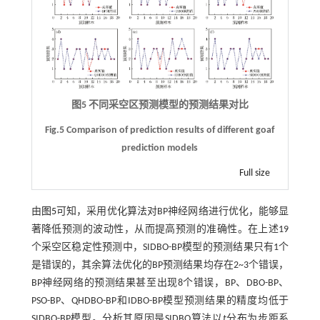
图5 不同采空区预测模型的预测结果对比
Fig.5 Comparison of prediction results of different goaf
prediction models
Full size
由
图5
可知，采用优化算法对BP神经网络进行优化，能够显
著降低预测的波动性，从而提高预测的准确性。在上述19
个采空区稳定性预测中，SIDBO-BP模型的预测结果只有1个
是错误的，其余算法优化的BP预测结果均存在2~3个错误，
BP神经网络的预测结果甚至出现8个错误，BP、DBO-BP、
PSO-BP、QHDBO-BP和IDBO-BP模型预测结果的精度均低于
SIDBO-BP模型。分析其原因是SIDBO算法以
t
分布为步距系