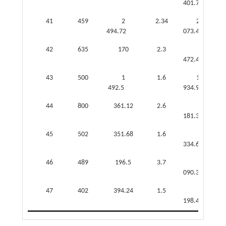
401.77
41
459
2
2.34
27
494.72
073.44
42
635
170
2.3
1
472.44
43
500
1
1.6
13
492.5
934.91
44
800
361.12
2.6
2
181.37
45
502
351.68
1.6
2
334.66
46
489
196.5
3.7
2
090.34
47
402
394.24
1.5
2
198.43