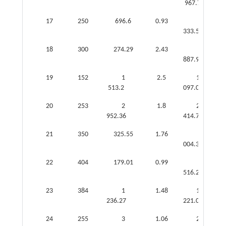
967.7
17
250
696.6
0.93
5
333.51
18
300
274.29
2.43
7
887.91
19
152
1
2.5
16
513.2
097.06
20
253
2
1.8
28
952.36
414.77
21
350
325.55
1.76
2
004.37
22
404
179.01
0.99
1
516.27
23
384
1
1.48
13
236.27
221.06
24
255
3
1.06
29