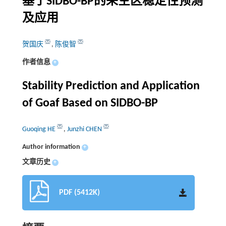
基于SIDBO-BP的采空区稳定性预测
及应用
贺国庆
,
陈俊智
作者信息
+
Stability Prediction and Application
of Goaf Based on SIDBO-BP
Guoqing HE
,
Junzhi CHEN
Author information
+
文章历史
+
PDF (5412K)