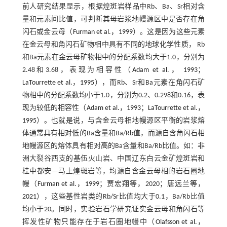
前人研究结果显示，根据煌斑岩样品中Rb、Ba、Sr相对含
量和元素间比值，可判断其母岩浆地幔源区中是否存在角
闪石或金云母（
Furman et al.，1999
）。这是因为这些元素
在金云母和角闪石矿物相中具有不同的地球化学性质， Rb
和Ba元素在金云母矿物相中的分配系数均大于1.0，分别为
2.48和3.68，表现为相容性（
Adam et al.， 1993
；
LaTourrette et al.，1995
），而Rb、Sr和Ba元素在角闪石矿
物相中的分配系数均小于1.0，分别为0.2、0.298和0.16，表
现为较低的相容性（
Adam et al.，1993
；
LaTourrette et al.，
1995
）。也就是说，与含金云母相地幔源区平衡的岩浆熔
体通常具有相对低的Ba含量和Ba/Rb值，而源自含角闪石相
地幔源区的熔体具有相对高的Ba含量和Ba/Rb比值。如：非
洲大裂谷西支的基伍火山岩、中国辽东白云金矿煌斑岩和
桂中都安—马上煌斑岩等，均源自含金云母相的岩石圈地
幔（
Furman et al.，1999
；贾宏翔等，2020；
唐远兰等，
2021
），这些基性岩类的Rb/Sr比值均大于0.1，Ba/Rb比值
均小于20。同时，实验岩石学研究证实金云母和角闪石等
挥发性矿物只能存在于岩石圈地幔中（
Olafsson et al.，