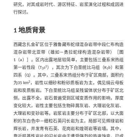
研究，对其成岩时代、源区特征、岩浆演化过程和成因进
行探讨。
1 地质背景
西藏念扎金矿区位于雅鲁藏布蛇绿混杂岩带中段仁布构造
混杂岩带北亚带（雄如—勇拉蛇绿构造混杂岩带）［
图
1
（a）］。区内出露地层较简单，主要包括三叠系宋热组
1
第一岩性段（T
s
），其次为下白垩统比马组（K
b
）和第
3
1
四系（Q）。其中，三叠系宋热组分布于矿区南部，面积约
2
为35 km
，岩性以细砂和粉砂质板岩为主，偶见绢云母板
岩和炭质板岩。下白垩统比马组呈残留体状分布于矿区北
侧，出露不全，岩石普遍受到区域变质作用的影响，厚度
变化较大，岩性主要包括生物碎屑灰岩、大理岩化灰岩、
大理岩和变砂岩等。岩浆岩主要分布于矿区北部，以大面
积的灰白色中—细粒石英闪长岩为主，局部可见辉绿岩和
辉长岩，并发育有石英、花岗岩和煌斑岩等岩墙。其中，
靠近超基性岩片的闪长岩由于遭受强烈的热液蚀变，已成