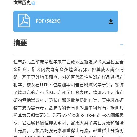
文章历史
+
PDF (5823K)
摘要
仁布念扎金矿床是近年来在西藏地区新发现的大型独立岩
金矿床，矿区内发育有众多煌斑岩脉，但其成因尚不清
楚。基于野外地质调查，对矿区代表性煌斑岩样品进行岩
相学、磷灰石U-Pb同位素测年和岩石地球化学研究，探讨
了煌斑岩的岩石成因。岩相学研究表明，煌斑岩主要造岩
矿物包括黑云母、斜长石和少量单斜辉石等，其中斑晶矿
物主要为黑云母，基质为斜长石和少量单斜辉石，据此判
断其为云斜煌斑岩。岩石TAS分类和K/（K+Na）-K/Al图解表
明，岩石属钙碱性钾质系列，富集大离子亲石元素和轻稀
土元素，亏损高场强元素和重稀土元素，轻重稀土分馏明