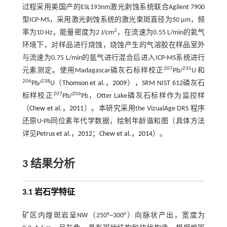
过程采用美国产的ESL193nm激光剥蚀系统联合Agilent 7900
型ICP-MS，采用激光剥蚀系统的激光束斑直径为50 μm，频
2
率为10 Hz，能量密度为2 J/cm
，在流速为0.55 L/min的氦气
环境下，对样品进行烧蚀，烧蚀产生的气溶胶在样品室外
与流速为0.75 L/min的氩气进行混合后进入ICP-MS系统进行
207
235
元素测定。使用Madagascar磷灰石标样校正
Pb/
U 和
206
238
Pb/
U（
Thomson et al.，2009
），SRM NIST 612磷灰石
207
206
标样校正
Pb/
Pb，Otter Lake磷灰石标样作为监控样
（
Chew et al.，2011
）。本研究采用the VizualAge DRS 程序
还原U-Pb同位素年代学数据，绘制年龄谐和图（具体方法
详见
Petrus et al.，2012
；
Chew et al.，2014
）。
3 结果分析
3.1 岩石学特征
矿区内煌斑岩呈NW（250°~300°）向脉状产出，宽度为