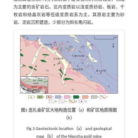
为主要的含矿岩石。区内变质岩以浅变质砂岩、板岩、千
枚岩和结晶灰岩等低级变质岩系为主，其原岩主要为砂
岩、泥岩沉积建造，少部分为斜长角闪岩。
图1 念扎金矿区大地构造位置（a）和矿区地质简图
（b）
Fig.1 Geotectonic location（a） and geological
map（b） of the Nianzha gold mine