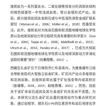
煌斑岩为一系列富含水、二氧化碳等挥发分的具斑状结构
的暗色超基性—中性浅成岩类，常以岩墙形式产出。目
前，部分煌斑岩因含金刚石或与中低温热液型金成矿联系
密切（
Wyman et al.，2006
；
Müller et al.，2018
）而备受关
注。此外，煌斑岩对大陆岩石圈和软流圈地幔地球化学性
质以及地球深部动力学过程研究具有重要的科学意义（
Guo
et al.，2004
；
Tappe et al.，2006
；
Abdelfadil et al.，2013
；
Ulrych et al.，2014
；
Pandey et al.，2017
），已成为大陆岩
石圈和软流圈地幔地球化学性质以及地球深部动力学演化
追踪的重要“探针”（
刘秉翔等，2021
）。
西藏念扎金矿位于日喀则市仁布县境内，为雅鲁藏布江结
合带新发现的大型独立岩金矿床，矿区内产出众多煌斑岩
和花岗岩脉，且煌斑岩常出露于矿化蚀变带内或其附近
（
张雄等，2018
，
2019
；
赵晓燕等，2021
）。然而，目前
关于该矿床岩石成因及其与金成矿的关系尚不清楚。为
此，本研究以念扎金矿区出露的煌斑岩作为重点研究对
象，通过岩相学、磷灰石U-Pb同位素测年和岩石地球化学