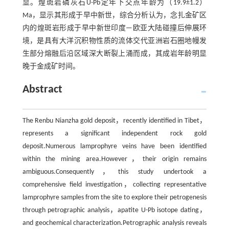
显。煌斑岩磷灰石U-Pb定年下交点年龄为（19.9±1.2）
Ma，显示其形成于早中新世，综合分析认为，念扎金矿区
内的煌斑岩形成于早中新世印度—欧亚大陆碰撞后伸展环
境，是具有大洋沉积物性质的流体交代亚洲岩石圈地幔发
生部分熔融后沿区域深大断裂上涌而成，其成岩年龄明显
晚于金成矿时间。
Abstract
The Renbu Nianzha gold deposit，recently identified in Tibet，
represents a significant independent rock gold
deposit.Numerous lamprophyre veins have been identified
within the mining area.However，their origin remains
ambiguous.Consequently，this study undertook a
comprehensive field investigation，collecting representative
lamprophyre samples from the site to explore their petrogenesis
through petrographic analysis，apatite U-Pb isotope dating，
and geochemical characterization.Petrographic analysis reveals