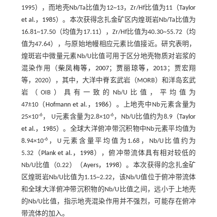
1995），而地壳Nb/Ta比值为12~13，Zr/Hf比值为11（
Taylor
et al.，1985
）。本次获得念扎金矿区内煌斑岩Nb/Ta比值为
16.81~17.50（均值为17.11），Zr/Hf比值为40.30~55.72（均
值为47.64），与原始地幔相应元素比值接近。研究表明，
煌斑岩中微量元素Nb/U比值可用于区分地壳物质对岩浆的
混染作用（
柴凤梅等，2007
；
贾丽琼等，2013
；贾宏翔
等，2020），其中，大洋中脊玄武岩（MORB）和洋岛玄武
岩（OIB）具有一致的Nb/U比值，平均值为
47±10（
Hofmann et al.，1986
）。上地壳中Nb元素含量为
-6
-6
25×10
， U元素含量为2.8×10
，Nb/U比值约为8.9（
Taylor
et al.，1985
）。全球大洋俯冲带沉积物中Nb元素平均值为
-6
8.94×10
，U元素含量平均值为1.68，Nb/U比值约为
5.32（
Plank et al.，1998
），俯冲带流体具有相对较低的
Nb/U比值（0.22）（
Ayers，1998
）。本次获得的念扎金矿
区煌斑岩Nb/U比值为1.15~2.22，该Nb/U值位于俯冲带流体
和全球大洋俯冲带沉积物的Nb/U比值之间，远小于上地壳
的Nb/U比值，指示地壳混染作用并不强烈，可能存在俯冲
带流体的加入。