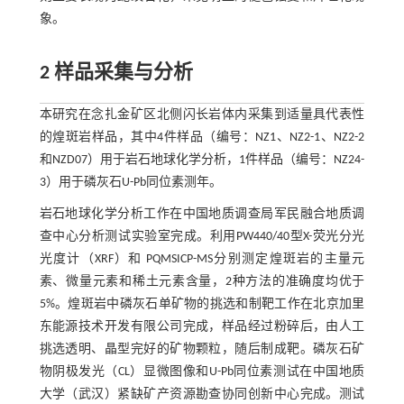
象。
2 样品采集与分析
本研究在念扎金矿区北侧闪长岩体内采集到适量具代表性
的煌斑岩样品，其中4件样品（编号：NZ1、NZ2-1、NZ2-2
和NZD07）用于岩石地球化学分析，1件样品（编号：NZ24-
3）用于磷灰石U-Pb同位素测年。
岩石地球化学分析工作在中国地质调查局军民融合地质调
查中心分析测试实验室完成。利用PW440/40型X-荧光分光
光度计（XRF）和 PQMSICP-MS分别测定煌斑岩的主量元
素、微量元素和稀土元素含量，2种方法的准确度均优于
5%。煌斑岩中磷灰石单矿物的挑选和制靶工作在北京加里
东能源技术开发有限公司完成，样品经过粉碎后，由人工
挑选透明、晶型完好的矿物颗粒，随后制成靶。磷灰石矿
物阴极发光（CL）显微图像和U-Pb同位素测试在中国地质
大学（武汉）紧缺矿产资源勘查协同创新中心完成。测试