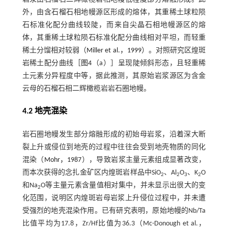
外，由含石榴石相地幔源区形成的熔体，其重稀土球粒陨
石标准化配分曲线较陡，而来自尖晶石相地幔源区的熔
体，其重稀土球粒陨石标准化配分曲线相对平坦，而轻重
稀土分馏相对较弱（
Miller et al.，1999
）。对照研究区煌斑
岩稀土配分曲线［
图4
（a）］呈现陡倾斜形态，且轻重稀
土元素分异程度中等，据此推测，其原始岩浆源区为含金
云母的石榴石相二辉橄榄岩岩石圈地幔。
4.2 地壳混染
岩石圈地幔发生部分熔融形成的初始母岩浆，沿着深大断
裂上升或侵位到地壳的过程中往往会受到地壳物质的同化
混染（
Mohr，1987
），导致岩浆主量元素组成显著改变，
而本次获得的念扎金矿区内煌斑岩样品中SiO
、Al
O
、K
O
2
2
3
2
和Na
O等主量元素含量值相对集中，并未显示出很大的变
2
化范围，说明区内煌斑岩母岩浆上升侵位过程中，并未遭
受强烈的地壳混染作用。已有研究表明，原始地幔的Nb/Ta
比值平均为17.8，Zr/Hf比值为36.3（Mc-Donough et al.，