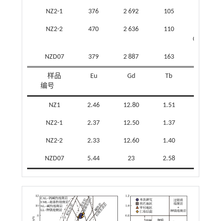
NZ2-1
376
2 692
105
933
NZ2-2
470
2 636
110
1
078
NZD07
379
2 887
163
912
样品
Eu
Gd
Tb
Dy
编号
NZ1
2.46
12.80
1.51
5.74
NZ2-1
2.37
12.50
1.37
5.06
NZ2-2
2.33
12.60
1.40
4.98
NZD07
5.44
23
2.58
8.39