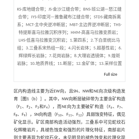
KS-库地缝合带；JS-金沙江缝合带；BNS-班公湖—怒江缝
合带；IYS-印度河—雅鲁藏布江缝合带；STDS-藏南拆离
系；MCT-主中央逆冲断层；MBT-主边界逆冲断层；THS-
特提斯喜马拉雅沉积序列；HHM-高喜马拉雅变质岩；
LHS-低喜马拉雅变沉积岩；1.第四系；2.下白垩统比马
组；3.三叠系宋热组一段；4.闪长岩体；5.超基性岩；6.
辉绿辉长岩脉；7.花岗岩脉；8.大理岩透镜体；9.煌斑
岩脉；10.地质界线；11.断层；12.金矿体；13.采样位置
Full size
区内构造线主要为近EW向，且SN、NW和NE向次级构造发
育［
图1
（b）］。其中，NW向断层破碎带为主要含矿构造
（F
、F
、F
和F
），而NE向为主要破矿构造（F
、F
、
1
2
3
4
6
7
F
、F
），SN向构造（F
、F
、F
）具弱蚀变特征，偶见
8
9
10
11
12
矿化显示。矿区南部构造活动强烈，三叠系中可见蛇纹石
化辉橄岩片，具褪色蚀变和强烈的片理化特征，南部岩片
则主要表现为蛇纹石化，未见明显的褪色蚀变和片理化现