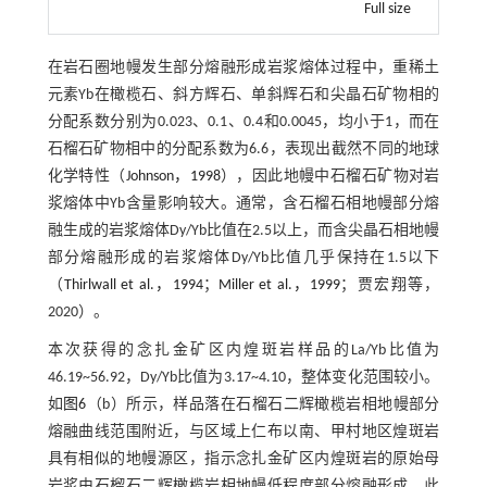
Full size
在岩石圈地幔发生部分熔融形成岩浆熔体过程中，重稀土
元素Yb在橄榄石、斜方辉石、单斜辉石和尖晶石矿物相的
分配系数分别为0.023、0.1、0.4和0.0045，均小于1，而在
石榴石矿物相中的分配系数为6.6，表现出截然不同的地球
化学特性（
Johnson，1998
），因此地幔中石榴石矿物对岩
浆熔体中Yb含量影响较大。通常，含石榴石相地幔部分熔
融生成的岩浆熔体Dy/Yb比值在2.5以上，而含尖晶石相地幔
部分熔融形成的岩浆熔体Dy/Yb比值几乎保持在1.5以下
（
Thirlwall et al.，1994
；
Miller et al.，1999
；贾宏翔等，
2020）。
本次获得的念扎金矿区内煌斑岩样品的La/Yb比值为
46.19~56.92，Dy/Yb比值为3.17~4.10，整体变化范围较小。
如
图6
（b）所示，样品落在石榴石二辉橄榄岩相地幔部分
熔融曲线范围附近，与区域上仁布以南、甲村地区煌斑岩
具有相似的地幔源区，指示念扎金矿区内煌斑岩的原始母
岩浆由石榴石二辉橄榄岩相地幔低程度部分熔融形成。此