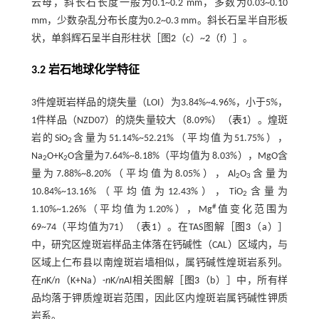
云母，斜长石长度一般为0.1~0.2 mm，多数为0.03~0.10
mm，少数杂乱分布长度为0.2~0.3 mm。斜长石呈半自形板
状，单斜辉石呈半自形柱状［图
2
（c）~
2
（f）］。
3.2 岩石地球化学特征
3件煌斑岩样品的烧失量（LOI）为3.84%~4.96%，小于5%，
1件样品（NZD07）的烧失量较大（8.09%）（
表1
）。煌斑
岩的SiO
含量为51.14%~52.21%（平均值为51.75%），
2
Na
O+K
O含量为7.64%~8.18%（平均值为 8.03%），MgO含
2
2
量为7.88%~8.20%（平均值为8.05%），Al
O
含量为
2
3
10.84%~13.16%（平均值为12.43%），TiO
含量为
2
#
1.10%~1.26%（平均值为1.20%），Mg
值变化范围为
69~74（平均值为71）（
表1
）。在TAS图解［
图3
（a）］
中，研究区煌斑岩样品主体落在钙碱性（CAL）区域内，与
区域上仁布县以南煌斑岩墙相似，属钙碱性煌斑岩系列。
在
n
K/
n
（K+Na）-
n
K/
n
Al相关图解［
图3
（b）］中，所有样
品均落于钾质煌斑岩范围，因此区内煌斑岩属钙碱性钾质
岩系。