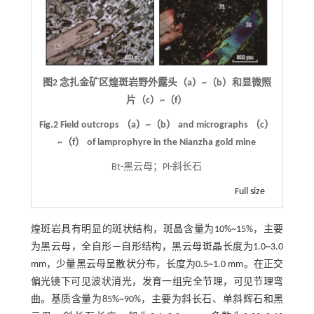
图2 念扎金矿区煌斑岩野外露头（a）~（b）和显微照
片（c）~（f）
Fig.2 Field outcrops （a）~（b） and micrographs （c）
~（f） of lamprophyre in the Nianzha gold mine
Bt-黑云母；Pl-斜长石
Full size
煌斑岩具有明显的斑状结构，斑晶含量为10%~15%，主要
为黑云母，全自形—自形结构，黑云母斑晶长度为1.0~3.0
mm，少量黑云母呈散状分布，长度为0.5~1.0 mm。在正交
偏光镜下可见波状消光，发育一组完全节理，可见节理弯
曲。基质含量为85%~90%，主要为斜长石、单斜辉石和黑