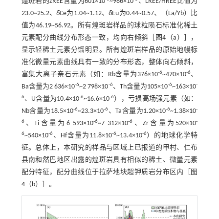
煌斑岩的ΣREE含量为601×10
~986×10
、LREE/HREE比值为
23.0~25.2、
δ
Ce为1.04~1.12、
δ
Eu为0.44~0.57、（La/Yb）比
值为46.19~56.92。所有煌斑岩样品的球粒陨石标准化稀土
元素配分曲线分布形态一致，均向右倾斜［
图4
（a）］，
显示轻稀土元素分馏明显。所有煌斑岩样品的原始地幔标
准化微量元素曲线具有一致的分布形态，整体向右倾斜，
-6
-6
富集大离子亲石元素（如：Rb含量为376×10
~470×10
、
-6
-6
-6
-
Ba含量为2 636×10
~2 798×10
、Th含量为105×10
~163×10
6
-6
-6
、U含量为10.4×10
~16.6×10
），亏损高场强元素（如：
-6
-6
-6
-
Nb含量为18.5×10
~23.3×10
、Ta含量为1.20×10
~1.38×10
6
-6
-6
-
、Ti含量为6 593×10
~7 312×10
、Zr含量为520×10
6
-6
-6
-6
~540×10
、Hf含量为11.8×10
~13.4×10
）的地球化学特
征。总体上，本研究的样品与区域上已报道的甲村、仁布
县南和然巴地区出露的煌斑岩具有相似的稀土、微量元素
配分特征，配分曲线位于拉萨地块超钾质岩分布区内［
图
4
（b）］。