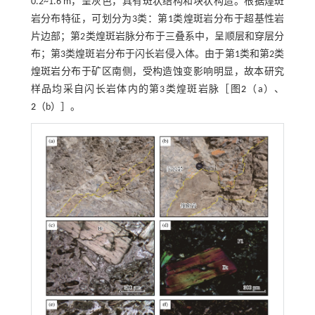
0.2~1.6 m，呈灰色，具有斑状结构和块状构造。根据煌斑
岩分布特征，可划分为3类：第1类煌斑岩分布于超基性岩
片边部；第2类煌斑岩脉分布于三叠系中，呈顺层和穿层分
布；第3类煌斑岩分布于闪长岩侵入体。由于第1类和第2类
煌斑岩分布于矿区南侧，受构造蚀变影响明显，故本研究
样品均采自闪长岩体内的第3类煌斑岩脉［图
2
（a）、
2
（b）］。