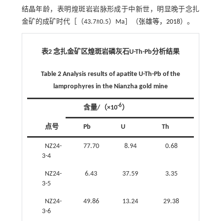
结晶年龄，表明煌斑岩岩脉形成于中新世，明显晚于念扎
金矿的成矿时代［（43.7±0.5）Ma］（
张雄等，2018
）。
表2 念扎金矿区煌斑岩磷灰石U-Th-Pb分析结果
Table 2 Analysis results of apatite U-Th-Pb of the
lamprophyres in the Nianzha gold mine
-6
含量/（×10
）
同位
点号
Pb
U
Th
Th/U
NZ24-
77.70
8.94
0.68
0.08
3-4
NZ24-
6.43
37.59
3.35
0.09
3-5
NZ24-
49.86
13.24
29.38
2.22
3-6