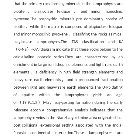
that the primary rock-forming minerals in the lamprophyres are
biotite，plagioclase feldspar，and minor monoclinic
pyroxene.The porphyritic minerals pre dominantly consist of
biotite，while the matrix is composed of plagioclase feldspar
and minor monoclinic pyroxene，classifying the rocks as mica-
plagioclase lamprophyres.The TAS classification and K/
（K+Na）-K/Al diagram indicate that these rocks belong to the
calc-alkaline potassic series.They are characterized by an
enrichment in large ion lithophile elements and light rare earth
elements，a deficiency in high field strength elements and
heavy rare earth elements，and a pronounced fractionation
between light and heavy rare earth elements.The U-Pb dating
of apatite within the lamprophyres yields an age
of（19.9±1.2）Ma，sug-gesting formation during the early
Miocene epoch.A comprehensive analysis indicates that the
lamprophyre veins in the Nianzha gold mine area originated in a
post-collisional extensional setting associated with the India-
Eurasia continental interaction.These lamprophyres are