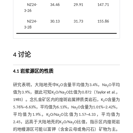
NZ24-
34.46
29.91
147.71
4.94
3-26
NZ24-
30.13
31.73
155.86
4.91
3-28
4 讨论
4.1 岩浆源区的性质
研究表明，大陆地壳中K
O含量平均值为3.4%，Na
O平均
2
2
值为3.9%，据此可知K
O/Na
O比值为0.872（
Taylor et al.，
2
2
1985
）。念扎金矿区内的煌斑岩属钾质类岩石，K
O含量为
2
5.76%~6.63%，平均值为6.13%，Na
O含量为1.01%~2.42%，
2
平均值为1.9%。K
O/Na
O比值为1.57~4.33，平均值为
2
2
2.45，远高于大陆地壳的K
O/Na
O比值，指示区内煌斑岩
2
2
的地幔源区可能以富钾（含金云母或角闪石）矿物为主。