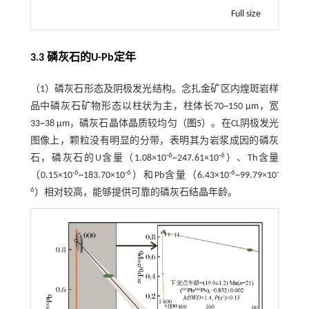
Full size
3.3 磷灰石的U-Pb定年
（1）磷灰石形态及阴极发光结构。念扎金矿区内煌斑岩样
品中磷灰石矿物形态以柱状为主，柱体长70~150 μm，宽
33~38 μm，磷灰石晶体晶质较均匀（
图5
）。在CL阴极发光
图像上，颗粒没有明显的分带，表明其为岩浆成因的磷灰
-6
-6
石，磷灰石的U含量（1.08×10
~247.61×10
）、Th含量
-6
-6
-6
-
（0.15×10
~183.70×10
）和Pb含量（6.43×10
~99.79×10
6
）相对较高，能够提供可靠的磷灰石结晶年龄。