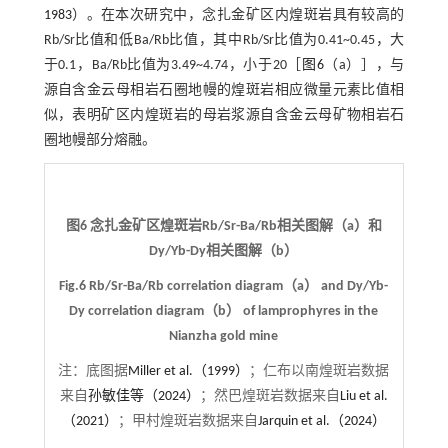
1983
）。在本次研究中，念扎金矿区内煌斑岩具有较高的
Rb/Sr比值和低Ba/Rb比值，其中Rb/Sr比值为0.41~0.45，大
于0.1，Ba/Rb比值为3.49~4.74，小于20［
图6
（a）］，与
源自含金云母相岩石圈地幔的煌斑岩相应微量元素比值相
似，表明矿区内煌斑岩的母岩浆源自含金云母矿物相岩石
圈地幔部分熔融。
图6 念扎金矿区煌斑岩Rb/Sr-Ba/Rb相关图解（a）和
Dy/Yb-Dy相关图解（b）
Fig.6 Rb/Sr-Ba/Rb correlation diagram（a） and Dy/Yb-
Dy correlation diagram（b） of lamprophyres in the
Nianzha gold mine
注：
底图据
Miller et al.（1999）
；仁布以南煌斑岩数据
来自
孙敏佳等（2024）
；然巴煌斑岩数据来自
Liu et al.
（2021）
；甲村煌斑岩数据来自
Jarquin et al.（2024）