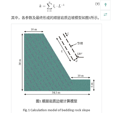
n
∑
（9）
−
1
=
⋅
k
l
L
k
=
∑
i
=
1
n
l
i
⋅
L
-
1
i
=
1
i
其中，各参数及最终形成的顺层岩质边坡模型如
图1
所示。
图1 顺层岩质边坡计算模型
Fig.1 Calculation model of bedding rock slope