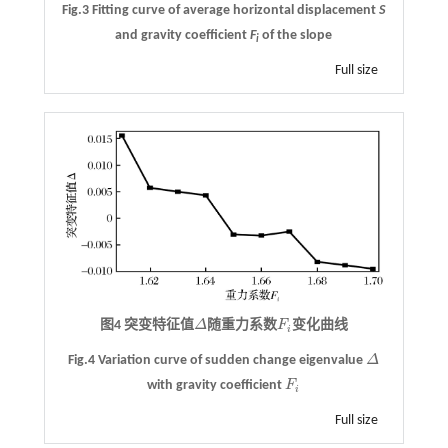
Fig.3 Fitting curve of average horizontal displacement
S
and gravity coefficient
F
of the slope
i
Full size
图4 突变特征值
Δ
随重力系数
F
变化曲线
Δ
F
i
i
Fig.4 Variation curve of sudden change eigenvalue
Δ
Δ
with gravity coefficient
F
F
i
i
Full size