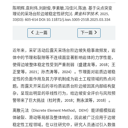
陈明辉,袁利伟,刘尉俊,李素敏,冯佳兴,陈迪. 基于尖点突变
理论的采场台阶边坡稳定性研究[J].
黄金科学技术
, 2025,
33(03): 605-614 DOI:10.11872/j.issn.1005-2518.2025.03.334
上一篇
下一篇
近年来，采矿活动后露天采场台阶边坡失稳事故频发，岩
体中的节理和裂隙等不连续面显著影响岩体的力学性能，
使得边坡整体稳定性受到严重削弱（
盛建龙等，2018
；
王
正堂等，2021
；
孙杰涛等，2024
）。节理面对岩质边坡稳
定性的负面作用及其力学机制成为岩土工程领域的热点问
题。而露天开采后的非均质岩质台阶边坡因其内部结构复
杂，呈现出明显的非线性行为，给边坡安全评价与风险预
警带来了巨大挑战（
杜时贵，2018
；
荆永滨等，2018
）。
离散元法（Discrete Element Method，DEM）能详细模拟岩
体破裂、滑动等局部及整体响应，因此被广泛应用于边坡
稳定性工程领域。在以往研究中，研究人员通过引入数值