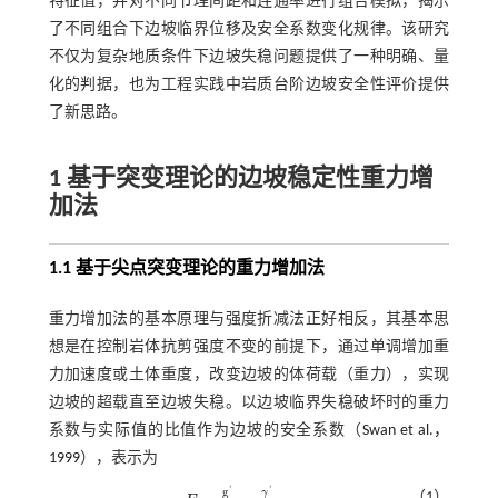
特征值，并对不同节理间距和连通率进行组合模拟，揭示
了不同组合下边坡临界位移及安全系数变化规律。该研究
不仅为复杂地质条件下边坡失稳问题提供了一种明确、量
化的判据，也为工程实践中岩质台阶边坡安全性评价提供
了新思路。
1 基于突变理论的边坡稳定性重力增
加法
1.1 基于尖点突变理论的重力增加法
重力增加法的基本原理与强度折减法正好相反，其基本思
想是在控制岩体抗剪强度不变的前提下，通过单调增加重
力加速度或土体重度，改变边坡的体荷载（重力），实现
边坡的超载直至边坡失稳。以边坡临界失稳破坏时的重力
系数与实际值的比值作为边坡的安全系数（
Swan et al.，
1999
），表示为
'
'
g
γ
（1）