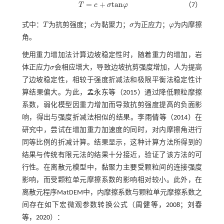
=
+
t
a
n
T
c
σ
φ
（7）
T
=
c
+
σ
t
a
n
φ
式中：
T
为抗剪强度；
c
为黏聚力；
σ
为正应力；
φ
为内摩擦
T
c
σ
φ
角。
使用重力增加法计算边坡稳定性时，随着重力的增加，岩
体正应力
σ
会相应增大，导致边坡抗剪强度增加，人为提高
σ
了边坡稳定性，相较于强度折减法和极限平衡法稳定性计
算结果偏大。为此，
孟永东等（2015）
通过降低颗粒摩擦
系数，弱化模型因重力增加而导致抗剪强度提高的负面影
响，得出与强度折减法相似的结果。
李雨倩等（2014）
在
研究中，尝试在增加重力加速度的同时，对内摩擦角进行
同等比例的折减计算。结果显示，这种计算方法所得到的
结果与传统有限元法的结果十分接近，验证了该方法的可
行性。在离散元模型中，黏聚力主要受颗粒间的连接强度
影响，而受颗粒单元摩擦系数的影响相对较小。此外，在
离散元程序MatDEM中，内摩擦系数与颗粒单元摩擦系数之
间存在如下宏微观参数转换公式（
周健等，2008
；
刘春
等，2020
）：