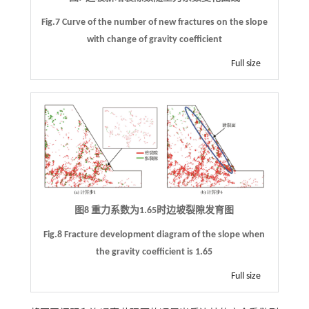
Fig.7 Curve of the number of new fractures on the slope
with change of gravity coefficient
Full size
图8 重力系数为1.65时边坡裂隙发育图
Fig.8 Fracture development diagram of the slope when
the gravity coefficient is 1.65
Full size