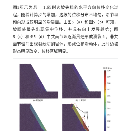
=
1.65
图5
所示为
F
时边坡失稳的水平方向位移变化过
F
i
=
1.65
i
程，随着计算步的增加，边坡的位移分布不均匀，沿节理
倾向形成较明显的滑裂面。由
图5
（a）和
图5
（b）可知，
坡脚处最先出现集中位移，并具有向上发展趋势；
图
5
（c）和
图5
（d）中共面节理逐渐贯通形成滑裂面，非共
面节理间出现裂纹切割岩体，形成位移滑动体，此时边坡
形态明显改变，位移区域明显。