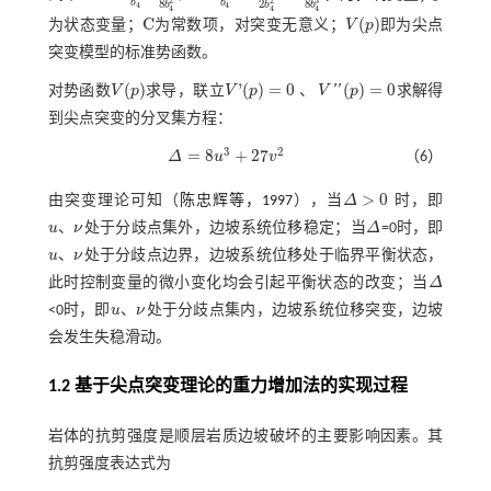
3
2
2
b
b
8
8
2
b
b
b
4
4
4
4
4
C
(
)
为状态变量；
为常数项，对突变无意义；
V
p
即为尖点
C
V
(
p
)
突变模型的标准势函数。
(
)
'
(
)
=
0
(
)
=
0
'
'
对势函数
V
p
求导，联立
V
p
、
V
p
求解得
V
(
p
)
V
'
(
p
)
=
0
V
″
p
=
0
到尖点突变的分叉集方程：
3
2
=
8
+
27
Δ
u
v
（6）
Δ
=
8
u
3
+
27
v
2
>
0
由突变理论可知（
陈忠辉等，1997
），当
Δ
时，即
Δ
>
0
u
、
ν
处于分歧点集外，边坡系统位移稳定；当
Δ
=0时，即
u
ν
Δ
u
、
ν
处于分歧点边界，边坡系统位移处于临界平衡状态，
u
ν
此时控制变量的微小变化均会引起平衡状态的改变；当
Δ
Δ
<0时，即
u
、
ν
处于分歧点集内，边坡系统位移突变，边坡
u
ν
会发生失稳滑动。
1.2 基于尖点突变理论的重力增加法的实现过程
岩体的抗剪强度是顺层岩质边坡破坏的主要影响因素。其
抗剪强度表达式为