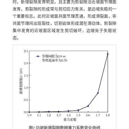
时，新增裂隙发育明显，且主要为剪裂隙沿近坡面节理面
发育，剪裂隙的形成常与剪切应力有关，是边坡失稳的一
个重要标志。此时近坡面共面节理贯通，形成滑裂面，非
共面节理间出现裂纹，切割岩体形成潜在滑动体，剪裂隙
集中发育的近坡面区域发生剪切破坏，边坡处于失稳状
态。
图7 边坡新增裂隙数随重力系数变化曲线