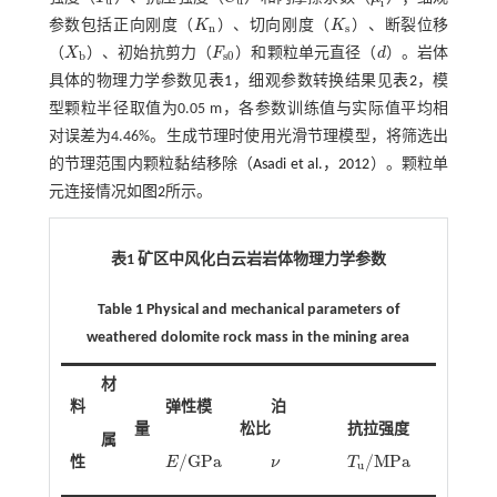
T
u
C
u
μ
i
u
u
i
参数包括正向刚度（
K
）、切向刚度（
K
）、断裂位移
K
n
K
s
n
s
（
X
）、初始抗剪力（
F
）和颗粒单元直径（
d
）。岩体
X
b
F
s
0
d
b
s
0
具体的物理力学参数见
表1
，细观参数转换结果见
表2
，模
型颗粒半径取值为0.05 m，各参数训练值与实际值平均相
对误差为4.46%。生成节理时使用光滑节理模型，将筛选出
的节理范围内颗粒黏结移除（
Asadi et al.，2012
）。颗粒单
元连接情况如
图2
所示。
表1 矿区中风化白云岩岩体物理力学参数
Table 1 Physical and mechanical parameters of
weathered dolomite rock mass in the mining area
材
料
弹性模
泊
量
松比
抗拉强度
抗压
属
/
G
P
a
/
M
P
a
/
性
E
ν
T
C
E
/
G
P
a
ν
T
u
/
M
P
a
C
u
/
M
u
u