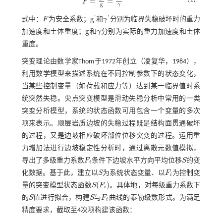
=
=
F
F
=
g
'
g
=
γ
'
γ
g
γ
'
'
g
式中：
F
为安全系数；
和
γ
分别为临界失稳破坏时的重力
F
g
'
γ
'
g
加速度和土体重度；
和
γ
分别为实际的重力加速度和土体
g
γ
重度。
突变理论由数学家Thom于1972年创立（
凌复华，1984
），
利用数学模型来描述系统在不同控制参数下的状态变化，
当某些控制变量（如荷载和应力等）达到某一临界值时系
统突然失稳。尖点突变模型是滑动失稳分析中常用的一类
突变分析模型，系统的状态函数可用包含一个变量的多次
项来表示。顺层岩质边坡的失稳过程既是结构面贯通破坏
的过程，又是边坡相应破坏部位位移突变的过程。运用重
力增加法进行边坡稳定性分析时，通过离散元数值模拟，
导出了多级重力系数
F
条件下边坡水平方向平均位移
S
的变
F
i
S
i
化数据。基于此，建立以
S
为系统状态变量、以
F
为控制变
S
F
i
i
(
)
量的突变模型状态函数
S
F
。具体地，对每级重力系数下
S
(
F
i
)
i
的
S
值进行拟合，构建
S
与
F
曲线的泰勒级数形式。为满足
S
S
F
i
i
精度要求，截取至4次项构建该函数：