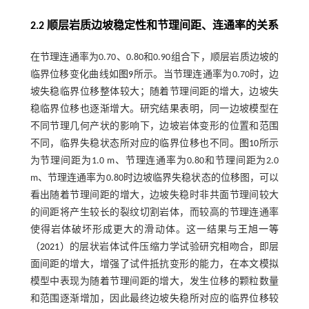
2.2 顺层岩质边坡稳定性和节理间距、连通率的关系
在节理连通率为0.70、0.80和0.90组合下，顺层岩质边坡的
临界位移变化曲线如
图9
所示。当节理连通率为0.70时，边
坡失稳临界位移整体较大；随着节理间距的增大，边坡失
稳临界位移也逐渐增大。研究结果表明，同一边坡模型在
不同节理几何产状的影响下，边坡岩体变形的位置和范围
不同，临界失稳状态所对应的临界位移也不同。
图10
所示
为节理间距为1.0 m、节理连通率为0.80和节理间距为2.0
m、节理连通率为0.80时边坡临界失稳状态的位移图，可以
看出随着节理间距的增大，边坡失稳时非共面节理间较大
的间距将产生较长的裂纹切割岩体，而较高的节理连通率
使得岩体破坏形成更大的滑动体。这一结果与
王旭一等
（2021）
的层状岩体试件压缩力学试验研究相吻合，即层
面间距的增大，增强了试件抵抗变形的能力，在本文模拟
模型中表现为随着节理间距的增大，发生位移的颗粒数量
和范围逐渐增加，因此最终边坡失稳所对应的临界位移较