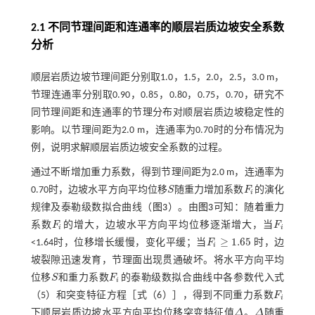
2.1 不同节理间距和连通率的顺层岩质边坡安全系数
分析
顺层岩质边坡节理间距分别取1.0，1.5，2.0，2.5，3.0 m，
节理连通率分别取0.90，0.85，0.80，0.75，0.70，研究不
同节理间距和连通率的节理分布对顺层岩质边坡稳定性的
影响。以节理间距为2.0 m，连通率为0.70时的分布情况为
例，说明求解顺层岩质边坡安全系数的过程。
通过不断增加重力系数，得到节理间距为2.0 m，连通率为
0.70时，边坡水平方向平均位移
S
随重力增加系数
F
的演化
S
F
i
i
规律及泰勒级数拟合曲线（
图3
）。由
图3
可知：随着重力
系数
F
的增大，边坡水平方向平均位移逐渐增大，当
F
F
i
F
i
i
i
≥
1.65
<1.64时，位移增长缓慢，变化平缓；当
F
时，边
F
i
≥
1.65
i
坡裂隙迅速发育，节理面出现贯通破坏。将水平方向平均
位移
S
和重力系数
F
的泰勒级数拟合曲线中各参数代入
式
S
F
i
i
（5）
和突变特征方程［
式（6）
］，得到不同重力系数
F
F
i
i
下顺层岩质边坡水平方向平均位移突变特征值
Δ
。
Δ
随重
Δ
Δ