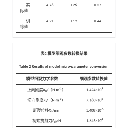
实
4.76
0.26
0.37
1.
际值
训
4.91
0.19
0.44
1.
练值
表2 模型细观参数转换结果
Table 2 Results of model micro-parameter conversion
模型细观力学参数
细观参数转换值
-1
9
正向刚度
K
/（N·m
）
1.424×10
n
-1
8
切向刚度
K
/（N·m
）
7.180×10
s
-5
断裂位移
X
/mm
1.408×10
b
4
初始抗剪力
F
/N
1.846×10
s0