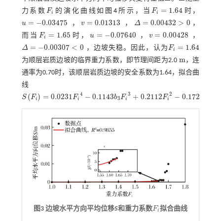
=
1.64
力系数
F
的演化曲线如
图4
所示，当
F
时，
F
i
F
i
=
1.64
i
i
=
−
0.03475
=
0.01313
=
0.00432
>
0
u
，
v
，
Δ
，
u
=
-
0.03475
v
=
0.01313
Δ
=
0.00432
>
0
=
1.65
=
−
0.07640
=
0.00428
而当
F
时，
u
，
v
，
F
i
=
1.65
u
=
-
0.07640
v
=
0.00428
i
=
−
0.00307
<
0
=
1.64
Δ
，边坡失稳。因此，认为
F
Δ
=
-
0.00307
<
0
F
i
=
1.64
i
m
为顺层岩质边坡的临界重力系数，即节理间距为2.0
，连
m
通率为0.70时，该顺层岩质边坡的安全系数为1.64，拟合曲
线
4
3
2
(
)
=
0.0231
−
0.1143
+
0.2112
−
0.1725
+
S
F
F
b
F
F
F
S
F
i
=
0.0231
F
i
4
-
0.1143
b
3
F
i
3
+
0.2112
F
i
2
-
0.1725
F
i
+
0.0525
3
i
i
i
i
i
图3 边坡水平方向平均位移
S
和重力系数
F
拟合曲线
F
i
i