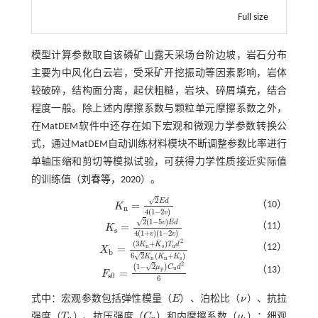
Full size
模型计算参数取自该磷矿山露天采场台阶边坡，岩石分布
主要为中风化白云岩，受采矿开挖振动等因素影响，岩体
较破碎，结构面分离，起伏粗糙，岩块、碎屑填充，结合
程度一般。除上述内摩擦系数与颗粒单元摩擦系数之外，
在MatDEM软件中还存在如下宏观和微观力学参数转换公
式，通过MatDEM自动训练材料模块不断调整参数比率进行
单轴压缩和剪切等模拟试验，可获得力学性质接近实际值
的训练值（
刘春等，2020
）。
√
2
E
d
=
（10）
K
K
n
=
2
E
d
4
1
-
2
v
n
4
(
1
−
2
)
v
√
2
(
1
−
5
)
v
E
d
（11）
=
K
K
s
=
2
1
-
5
v
E
d
4
1
+
v
1
-
2
v
s
4
(
1
+
)
(
1
−
2
)
v
v
2
(
3
+
)
K
K
T
d
（12）
n
s
u
=
X
X
b
=
3
K
n
+
K
s
T
u
d
2
6
2
K
n
K
n
+
K
s
b
√
6
2
(
+
)
K
K
K
n
n
s
2
√
1
−
2
(
)
μ
C
d
（13）
u
p
=
F
F
s
0
=
1
-
2
μ
p
C
u
d
2
6
s
0
6
式中：宏观参数包括弹性模量（
E
）、泊松比（
ν
）、抗拉
E
ν
强度（
T
）、抗压强度（
C
）和内摩擦系数（
μ
）；细观