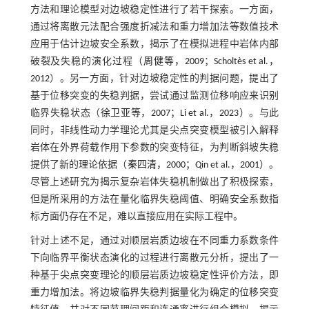
方法和理论模型对边坡稳定性进行了若干探索。一方面，
通过将离散元法配合强度折减法和重力增加法等数值技术
应用于估计边坡安全系数，揭示了在模拟进程中岩体内部
破裂及失稳的演化过程（
周健等，2009
；
Scholtès et al.，
2012
）。另一方面，针对边坡稳定性的判据问题，提出了
基于位移突变的失稳判据，尝试通过监测位移响应来识别
临界失稳状态（
徐卫亚等，2007
；
Li et al.，2023
）。与此
同时，非线性动力学理论尤其是尖点突变模型被引入解释
岩体在外界荷载作用下参数的突变特征，为判断斜坡失稳
提供了新的理论依据（
秦四清，2000
；
Qin et al.，2001
）。
尽管上述研究为揭示复杂岩体失稳机制做出了积极探索，
但是所采用的方法在量化临界失稳阈值、明确安全系数指
标方面仍存在不足，难以直接应用在实际工程中。
针对上述不足，通过对顺层岩质边坡在不同重力系数条件
下向临界平衡状态演化的过程进行离散元分析，提出了一
种基于尖点突变理论的顺层岩质边坡稳定性评价方法，即
重力增加法。将边坡临界失稳判据量化为确定的位移突变