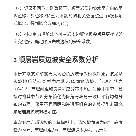
（4）记录不同重力系数
F
下，顺层岩质边坡水平方向的平
F
i
i
均位移，对位移
S
和重力系数
F
的相关数据点进行4次多项
S
F
i
i
(
)
式拟合，得到拟合方程
S
F
；
S
(
F
i
)
i
（5）根据重力增加法下顺层岩质边坡位移尖点突变模型的
突变判据，确定顺层岩质边坡的安全系数。
2 顺层岩质边坡安全系数分析
本研究以某磷矿露天采场台阶边坡作为模拟对象，该采场
边坡地质结构类型为层状岩体同倾边坡，节理产状为
50°~65°，节理间距和贯通程度分布不均。为便于研究，模
拟时将其中节理分布简化为倾角与坡角一致且平行均匀分
布的节理，采用不同间距和连通率组合的边坡模型来研究
顺层岩质边坡的稳定性。
本次顺层岩质边坡的计算模型中，边坡坡角设为60°，高度
设为24 m，节理间距为
d
，节理连通率为
k
，表示为
d
k