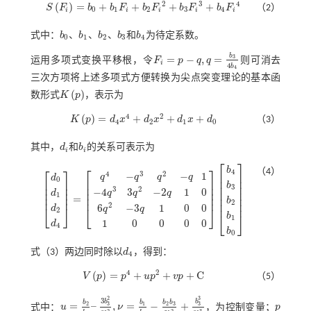
2
3
4
(
)
=
+
+
+
+
S
F
b
b
F
b
F
b
F
b
F
（2）
S
F
i
=
b
0
+
b
1
F
i
+
b
2
F
i
2
+
b
3
F
i
3
+
b
4
F
i
4
0
1
2
3
4
i
i
i
i
i
式中：
b
、
b
、
b
、
b
和
b
为待定系数。
b
0
b
1
b
2
b
3
b
4
0
1
2
3
4
b
=
−
,
=
3
运用多项式变换平移根，令
F
p
q
q
则可消去
F
i
=
p
-
q
,
q
=
b
3
4
b
4
i
4
b
4
三次方项将上述多项式方便转换为尖点突变理论的基本函
(
)
数形式
K
p
，表示为
K
p
4
2
(
)
=
+
+
+
K
p
d
x
d
x
d
x
d
（3）
K
p
=
d
4
x
4
+
d
2
x
2
+
d
1
x
+
d
0
4
2
1
0
其中，
d
和
b
的关系可表示为
d
i
b
i
i
i
⎡
⎤
⎡
⎤
b
⎡
⎤
（4）
4
4
3
2
⎢
⎥
−
−
1
q
q
q
q
d
0
⎢
⎥
⎢
⎥
⎢
⎥
b
⎢
⎥
⎢
⎥
⎢
⎥
3
3
2
−
4
3
−
2
1
0
⎢
⎥
⎢
⎥
⎢
⎥
d
q
q
q
1
⎢
⎥
⎢
⎥
=
⎢
⎥
b
d
0
d
1
d
2
d
4
=
q
4
-
q
3
q
2
-
q
1
-
4
q
3
3
q
2
-
2
q
1
0
6
q
2
-
3
q
1
0
0
1
0
0
0
0
b
4
b
3
b
2
b
1
b
0
2
⎢
⎥
2
6
−
3
1
0
0
⎣
⎦
d
⎣
⎦
q
q
2
⎣
⎦
b
1
1
0
0
0
0
d
4
b
0
式（3）
两边同时除以
d
，得到：
d
4
4
4
2
(
)
=
+
+
+
C
V
p
p
u
p
v
p
（5）
V
p
=
p
4
+
u
p
2
+
v
p
+
C
3
2
3
b
b
b
b
b
b
=
–
,
=
−
+
3
2
3
3
2
1
式中：
u
ν
，为控制变量；
p
u
=
b
2
b
4
–
3
b
3
2
8
b
4
2
,
ν
=
b
1
b
4
-
b
2
b
3
2
b
4
2
+
b
3
3
8
b
4
3
p