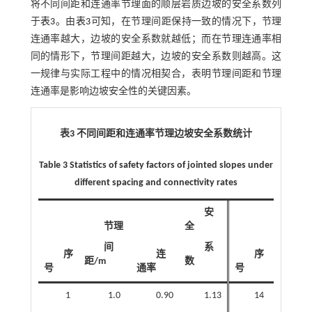
将不同间距和连通率节理面的顺层岩质边坡的安全系数列
于
表3
。由
表3
可知，在节理间距保持一致的情况下，节理
连通率越大，边坡的安全系数就越低；而在节理连通率相
同的情形下，节理间距越大，边坡的安全系数则越高。这
一规律与实际工程中的情况相契合，表明节理间距和节理
连通率是影响边坡安全性的关键因素。
表3 不同间距和连通率节理边坡安全系数统计
Table 3 Statistics of safety factors of jointed slopes under
different spacing and connectivity rates
安
节理
全
节
间
系
间
序
连
序
距/m
数
距/m
号
通率
号
1
1.0
0.90
1.13
14
2.0