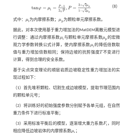
√
2
+
2
μ
−
1
（8）
P
p
t
a
n
=
=
,
=
φ
μ
P
t
a
n
φ
=
μ
i
=
P
-
1
2
P
,
P
=
2
+
2
μ
p
1
-
2
μ
p
i
√
√
1
−
2
2
μ
P
p
式中：
μ
为内摩擦系数；
μ
为颗粒单元摩擦系数。
μ
i
μ
p
i
p
据此，对本次使用基于重力增加法的MatDEM离散元模型进
行调整：通过内摩擦系数
μ
与颗粒单元摩擦系数
μ
的宏微
μ
i
μ
p
i
p
观力学参数转换公式计算，使内摩擦系数
μ
的降低倍数取
μ
i
i
值与重力增加倍数相同；保持边坡的抗剪强度
T
不变进行
T
计算，得到合理的安全系数。
基于尖点突变理论的顺层岩质边坡稳定性重力增加法的实
现过程如下：
（1）首先堆积颗粒、切割生成边坡模型，提取节理范围内
的颗粒单元号；
（2）将训练好的初始强度参数分别赋予各单元组，在自然
重力条件下进行标准平衡；
（3）采用标准平衡后的模型，逐渐增大重力系数
F
，同时
F
i
i
相应降低边坡岩体的内摩擦系数
μ
；
μ
i
i