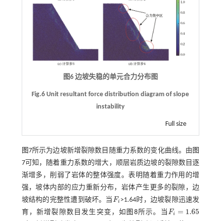
图6 边坡失稳的单元合力分布图
Fig.6 Unit resultant force distribution diagram of slope
instability
Full size
图7
所示为边坡新增裂隙数目随重力系数的变化曲线。由
图
7
可知，随着重力系数的增大，顺层岩质边坡的裂隙数目逐
渐增多，削弱了岩体的整体强度。表明随着重力作用的增
强，坡体内部的应力重新分布，岩体产生更多的裂隙，边
坡结构的完整性遭到破坏。当
F
>1.64时，边坡裂隙迅速发
F
i
i
=
1.65
育，新增裂隙数目发生突变，如
图8
所示。当
F
F
i
=
1.65
i