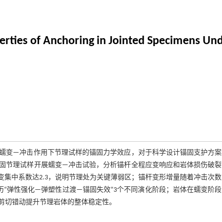
erties of Anchoring in Jointed Specimens Un
蠕变—冲击作用下节理试样的锚固力学效应，对于科学设计锚固支护方案
固节理试样开展蠕变—冲击试验，分析锚杆全程应变响应和岩体损伤破裂
变集中系数达2.3，说明节理处为关键薄弱区；锚杆变形增量随着冲击次
历“弹性强化—弹塑性过渡—锚固失效”3个不同演化阶段；岩体在蠕变阶
剪切错动提升节理岩体的整体稳定性。