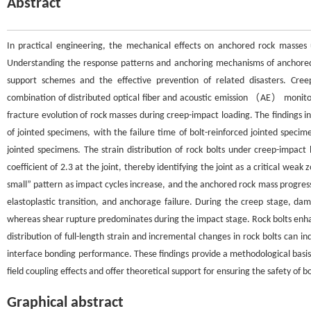
Abstract
In practical engineering, the mechanical effects on anchored rock masses 
Understanding the response patterns and anchoring mechanisms of anchored str
support schemes and the effective prevention of related disasters. Cree
combination of distributed optical fiber and acoustic emission （AE） monito
fracture evolution of rock masses during creep-impact loading. The findings ind
of jointed specimens, with the failure time of bolt-reinforced jointed speci
jointed specimens. The strain distribution of rock bolts under creep-impact l
coefficient of 2.3 at the joint, thereby identifying the joint as a critical we
small” pattern as impact cycles increase, and the anchored rock mass progress
elastoplastic transition, and anchorage failure. During the creep stage, dam
whereas shear rupture predominates during the impact stage. Rock bolts enhance
distribution of full-length strain and incremental changes in rock bolts can i
interface bonding performance. These findings provide a methodological basis f
field coupling effects and offer theoretical support for ensuring the safety o
Graphical abstract