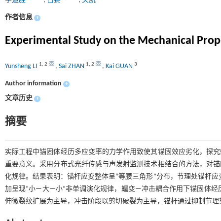
李运胜
,
占赛
,
关凯
作者信息
+
Experimental Study on the Mechanical Prop
1
,
2
1
,
2
3
Yunsheng LI
,
Sai ZHAN
,
Kai GUAN
Author information
+
文章历史
+
摘要
实际工程中锚固体经历多应变率的力学作用致使其锚固效应劣化，探究
重要意义。采用分布式光纤传感与声发射监测技术相结合的方法，对锚
化规律。结果表明：锚杆应变整体呈“等腰三角形”分布，节理处锚杆应
加呈现“小—大—小”非单调演化规律，蠕变—冲击耦合作用下锚固体经
伸微裂纹扩展为主导，冲击阶段以剪切破裂为主导，锚杆通过抑制节理