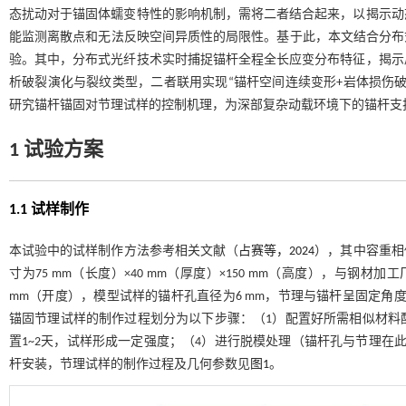
态扰动对于锚固体蠕变特性的影响机制，需将二者结合起来，以揭示动
能监测离散点和无法反映空间异质性的局限性。基于此，本文结合分布
验。其中，分布式光纤技术实时捕捉锚杆全程全长应变分布特征，揭示
析破裂演化与裂纹类型，二者联用实现“锚杆空间连续变形+岩体损伤
研究锚杆锚固对节理试样的控制机理，为深部复杂动载环境下的锚杆支
1 试验方案
1.1 试样制作
本试验中的试样制作方法参考相关文献（
占赛等，2024
），其中容重相
寸为75 mm（长度）×40 mm（厚度）×150 mm（高度），与钢材
mm（开度），模型试样的锚杆孔直径为6 mm，节理与锚杆呈固定角度6
锚固节理试样的制作过程划分为以下步骤：（1）配置好所需相似材料
置1~2天，试样形成一定强度；（4）进行脱模处理（锚杆孔与节理在
杆安装，节理试样的制作过程及几何参数见
图1
。