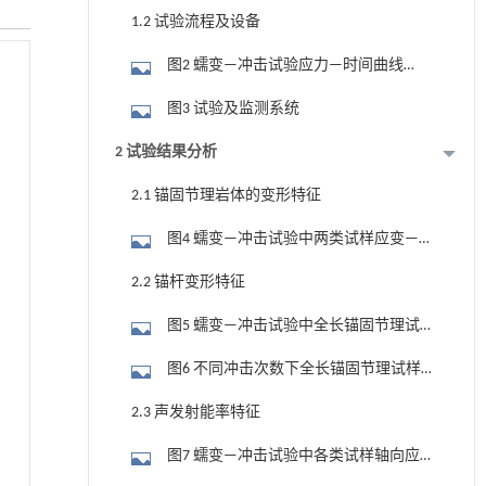
参数
1.2 试验流程及设备
图2 蠕变—冲击试验应力—时间曲线
（朱万成等，2019）
图3 试验及监测系统
2 试验结果分析
2.1 锚固节理岩体的变形特征
图4 蠕变—冲击试验中两类试样应变—
时间关系
2.2 锚杆变形特征
图5 蠕变—冲击试验中全长锚固节理试
样内部锚杆应变分布
图6 不同冲击次数下全长锚固节理试样
内部锚杆应变分布
2.3 声发射能率特征
图7 蠕变—冲击试验中各类试样轴向应