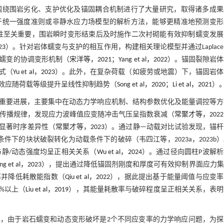
围绕围岩劣化、支护优化及锚固耦合机制进行了大量研究，取得诸多成果
于统一强度准则或非静水应力场模型的解析方法，能够更精准地预测变形
性至关重要，围岩瞬时变形结束后及时施作二次衬砌能有效抑制蠕变发展
23
）。针对岩体蠕变与支护的相互作用，构建相关理论模型并通过Laplac
蠕变的协调变形机制（
宋洋等，2021
；
Yang et al，2022
）。锚固裂隙岩体
式（
Yu et al，2023
）。此外，在复杂荷载（如疲劳或地震）下，锚固岩体
效应随荷载等级提升呈线性抑制趋势（
Song et al，2020
；
Li et al，2021
）
重要进展，主要集中在动态力学响应机制、结构参数优化及能量调控等方
波传播规律，发现应力波峰值应变随冲击气压呈指数衰减（
常聚才等，2022
显著时序差异性（
常聚才等，2023
）。通过静—动载对比试验发现，锚杆
条件下的块状破裂转化为动载条件下的破碎（韦四江等，2023a，2023b
与静/动态强度均呈正相关关系（
Wu et al，2024
）。通过径向圆柱P波解
ang et al，2023
），提出通过降低锚固剂刚度和厚度可有效抑制界面应力集
率并降低耗散能指数（
Qiu et al，2022
），据此提出基于能量阈值与应变率
%以上（
Liu et al，2019
），其能量耗散率与破碎程度呈正相关关系，表明
，由于岩石蠕变和动态变形破坏是2个不同应变率的力学响应问题，为探