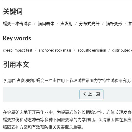
关键词
蠕变—冲击试验
/
锚固岩体
/
声发射
/
分布式光纤
/
锚杆变形
/
Key words
creep-impact test
/
anchored rock mass
/
acoustic emission
/
distributed 
引用本文
李运胜,占赛,关凯. 蠕变—冲击作用下节理试样锚固力学特性试验研究[J]
上一篇
在金属矿床地下开采作业中，为提高岩体的长期稳定性，岩体节理发育
蠕变损伤和动态冲击等多种不同应变率的力学作用。认清锚固体在多应
锚固支护方案和有效预防相关灾害至关重要。