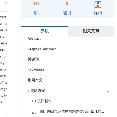
489
0
访问
被引
详细
fect.
gn of
摘要
ing a
相关文章
导航
mage-
Abstract
tance
Graphical abstract
orced
ation
关键词
large-
ning,
Key words
acks,
引用本文
. The
orage
1 试验方案
ulti-
1.1 试样制作
s.
图1 锚固节理试样的制作过程及其几何