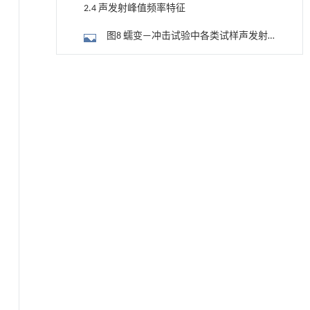
变—（累计）声发射能率—时间关系曲线
2.4 声发射峰值频率特征
图8 蠕变—冲击试验中各类试样声发射
峰值频率分布
3 结论
降温路面涂层混合反射行为及其对道路光环境
[1]
安全的影响研究
4.9亿t！我国取得找矿重大突破
Engineering
. 2026, Vol.58(3): 1-303
参考文献
https://doi.org/10.1016/j.eng.2025.06.014
用于宽浓度范围高效捕集CO₂及低能耗再生的新
[2]
型酮基IPDA相变吸收剂
Engineering
. 2026, Vol.58(3): 1-303
https://doi.org/10.1016/j.eng.2025.05.008
基于均相催化剂的两段式水热液化实现丙烯腈-
[3]
丁二烯-苯乙烯共聚物的分步脱氮与液化
Engineering
. 2026, Vol.58(3): 1-303
https://doi.org/10.1016/j.eng.2025.12.037
基于机器学习揭示二氢杨梅素抑制TGF-β/ALK5
[4]
信号通路治疗肺纤维化的新机制