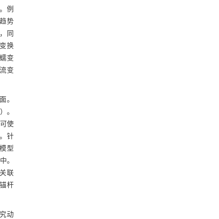
。例
趋势
，同
e变换
蠕变
流变
。
面。
）。
可使
）。针
析模型
中。
关联
锚杆
究动