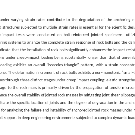
under varying strain rates contribute to the degradation of the anchoring ef
uctures subjected to multiple strain rates is essential for the scientific desi
p-impact tests were conducted on bolt-reinforced jointed specimens, utiliz
ring systems to analyze the complete strain response of rock bolts and the da
icate that the installation of rock bolts significantly enhances the impact resis
mens under creep-impact loading being substantially longer than that of unreinf
oading exhibits an overall “isosceles triangle” pattern, with a strain concentr
ak zone. The deformation increment of rock bolts exhibits a non-monotonic “small-
es through three distinct stages under creep-impact coupling: elastic strengthe
age to the rock mass is primarily driven by the propagation of tensile microcr
 the overall stability of jointed rock masses by mitigating joint shear slippage
ndicate the specific location of joints and the degree of degradation in the anch
or analyzing the failure and instability of anchored jointed rock masses under m
f bolt support in deep engineering environments subjected to complex dynamic load