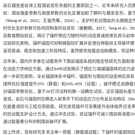
岩石蠕变是岩体工程围岩变形失稳的主要原因之一，近年来研究人员
如：围岩强度参数与刚度参数的劣化显著加剧了瞬时与蠕变变形，基
（
Wang et al，2023
；
王俊杰等，2024
）。支护时机对围岩的长期稳定
时优化支护参数可协同控制各阶段变形（
侯朝炯，2017
；
Yang et al，20
及数值模拟验证，揭示了锚杆预应力随时间的动态衰减规律及其与岩体
试验研究表明，锚杆锚固可抑制微裂纹扩展并促使拉伸裂纹主导破坏模
呈现衰减、稳态和加速三阶段特征，虽然疲劳加载会加剧蠕变，但这种
近年来，国内外学者在动载条件下围岩锚固系统的稳定性研究方面取得
在动态力学响应方面，通过SHPB试验揭示了预应力端锚锚固体的应力
进一步研究表明，全长锚固体系中锚杆、锚固剂与围岩的动态响应具有
煤样抗拉强度提升35%（静载）和24%~40%（动载），破坏模式由静载
对锚固参数优化，基于3D打印试样的静—动耦合试验，证实锚固长度
发现，岩石与锚固剂在瞬态入射条件下的动态应力分布呈反向特征（
Xi
在能量调控与工程应用层面，研究发现锚杆可显著提升岩体临界应变
的抗动载支护设计方法。通过冲击试验，验证锚杆可减少围岩吸收能50
通过能量重分布抑制围岩破坏扩展。
综上所述，现有研究多关注单一荷载（静载或动载）下锚杆的锚固效应