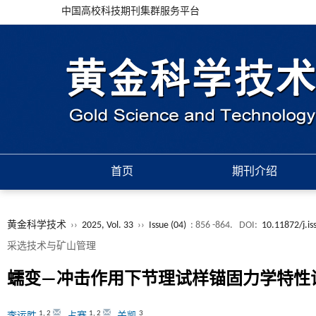
中国高校科技期刊集群服务平台
首页
期刊介绍
黄金科学技术
››
2025, Vol. 33
››
Issue (04)
: 856 -864.
DOI:
10.11872/j.i
采选技术与矿山管理
蠕变—冲击作用下节理试样锚固力学特性
1
,
2
1
,
2
3