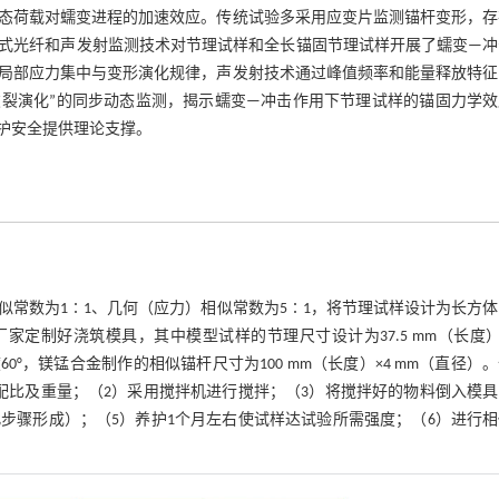
态荷载对蠕变进程的加速效应。传统试验多采用应变片监测锚杆变形，存
式光纤和声发射监测技术对节理试样和全长锚固节理试样开展了蠕变—冲
局部应力集中与变形演化规律，声发射技术通过峰值频率和能量释放特征
破裂演化”的同步动态监测，揭示蠕变—冲击作用下节理试样的锚固力学效
护安全提供理论支撑。
似常数为1∶1、几何（应力）相似常数为5∶1，将节理试样设计为长方
加工厂家定制好浇筑模具，其中模型试样的节理尺寸设计为37.5 mm（长度）×
0°，镁锰合金制作的相似锚杆尺寸为100 mm（长度）×4 mm（直径）
配比及重量；（2）采用搅拌机进行搅拌；（3）将搅拌好的物料倒入模具
此步骤形成）；（5）养护1个月左右使试样达试验所需强度；（6）进行