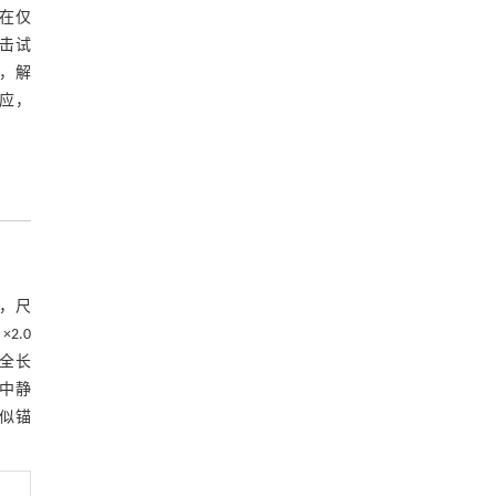
在仅
击试
，解
应，
体，尺
2.0
。全长
中静
相似锚