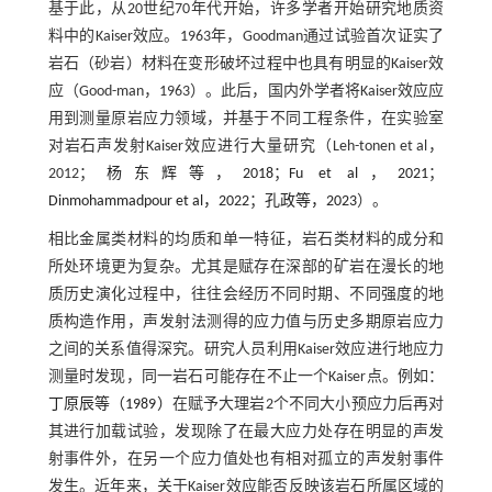
基于此，从20世纪70年代开始，许多学者开始研究地质资
料中的Kaiser效应。1963年，Goodman通过试验首次证实了
岩石（砂岩）材料在变形破坏过程中也具有明显的Kaiser效
应（Good-man，1963）。此后，国内外学者将Kaiser效应应
用到测量原岩应力领域，并基于不同工程条件，在实验室
对岩石声发射Kaiser效应进行大量研究（Leh-tonen et al，
2012；
杨东辉等，2018
；
Fu et al，2021
；
Dinmohammadpour et al，2022
；
孔政等，2023
）。
相比金属类材料的均质和单一特征，岩石类材料的成分和
所处环境更为复杂。尤其是赋存在深部的矿岩在漫长的地
质历史演化过程中，往往会经历不同时期、不同强度的地
质构造作用，声发射法测得的应力值与历史多期原岩应力
之间的关系值得深究。研究人员利用Kaiser效应进行地应力
测量时发现，同一岩石可能存在不止一个Kaiser点。例如：
丁原辰等（1989）
在赋予大理岩2个不同大小预应力后再对
其进行加载试验，发现除了在最大应力处存在明显的声发
射事件外，在另一个应力值处也有相对孤立的声发射事件
发生。近年来，关于Kaiser效应能否反映该岩石所属区域的