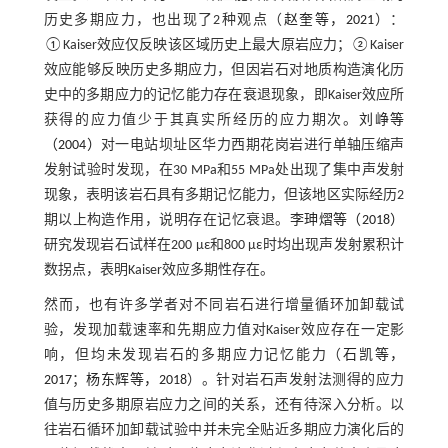
历史多期应力，也出现了2种观点（
赵奎等，2021
）：
①Kaiser效应仅反映该区域历史上最大原岩应力；②Kaiser
效应能够反映历史多期应力，但因岩石对地质构造演化历
史中的多期应力的记忆能力存在衰退现象，即Kaiser效应所
获得的应力值少于其真实所经历的应力期次。
刘峥等
（2004）
对一电站坝址区华力西期花岗岩进行单轴压缩声
发射试验时发现，在30 MPa和55 MPa处出现了集中声发射
现象，表明该岩石具有多期记忆能力，但该地区实际经历2
期以上构造作用，说明存在记忆衰退。
李珅熠等（2018）
研究发现岩石试样在200 με和800 με时均出现声发射累积计
数拐点，表明Kaiser效应多期性存在。
然而，也有许多学者对不同岩石进行增量循环加卸载试
验，发现加载速率和先期应力值对Kaiser效应存在一定影
响，但均未发现岩石的多期应力记忆能力（
石凯等，
2017
；
杨东辉等，2018
）。针对岩石声发射法测得的应力
值与历史多期原岩应力之间的关系，还有待深入分析。以
往岩石循环加卸载试验中并未完全贴近多期应力演化后的