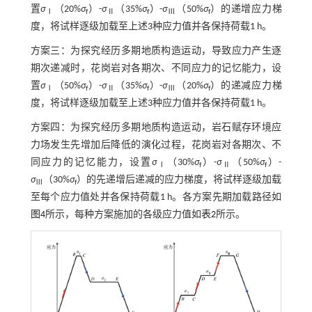
置
σ
（20%
σ
）-
σ
（35%
σ
）-
σ
（50%
σ
）的递增应力梯
Ⅰ
f
Ⅱ
f
Ⅲ
f
度，将试样逐级加载至上述3种应力值并各保持荷载1 h。
方案三：为探究经历多期地质构造运动，导致应力产生逐
期次递减时，花岗岩对各期次、不同应力的记忆能力，设
置
σ
（50%
σ
）-
σ
（35%
σ
）-
σ
（20%
σ
）的递减应力梯
Ⅰ
f
Ⅱ
f
Ⅲ
f
度，将试样逐级加载至上述3种应力值并各保持荷载1 h。
方案四：为探究经历多期地质构造运动，岩石赋存环境应
力场发生先增加后降低的演化过程，花岗岩对各期次、不
同应力的记忆能力，设置
σ
（30%
σ
）-
σ
（50%
σ
）-
Ⅰ
f
Ⅱ
f
σ
（30%
σ
）的先递增后递减的应力梯度，将试样逐级加载
Ⅲ
f
至每个应力值处并各保持荷载1 h。各方案先期加载路径如
图4
所示，每种方案施加的各级应力值如
表2
所示。