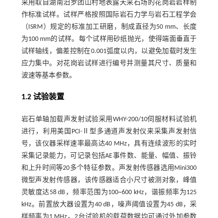
采用取自湖南汨罗团山村地表露天采石场的花岗岩岩样制
作标准试样。试样严格按照国际岩石力学与岩石工程学会
（ISRM）规定的标准加工研磨，制成直径为50 mm、长度
为100 mm的试样。每个试样用砂纸抛光，使得端面垂直于
试样轴线，偏差控制在0.001弧度以内，以避免加载时发生
应力集中。对花岗岩试样进行编号并测量其尺寸、质量和
波速等基本参数。
1.2 试验装置
岩石单轴加载声发射试验采用WHY-200/10伺服材料试验机
进行，利用美国PCI-Ⅱ型多通道声发射仪来采集声发射信
号，该仪器采样速率最高达40 MHz，具有连续波形的实时
采集记录能力，可记录包括AE事件数、能量、幅值、振铃
和上升时间等20多个特征参数。声发射传感器选用Mini300
微型声发射传感器，该传感器适合小尺寸被测对象，峰值
灵敏度达58 dB，频率范围为100~600 kHz，谐振频率为125
kHz。前置放大器设置为40 dB，噪声阈值设置为45 dB，采
样频率为1 MHz。2台试验机的载荷数据均可通过外加参数