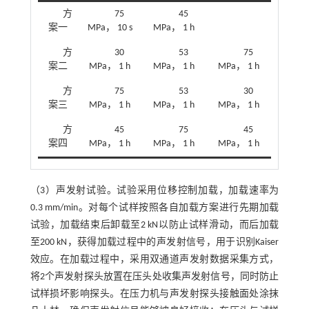
方
75
45
案一
MPa， 10 s
MPa， 1 h
方
30
53
75
案二
MPa， 1 h
MPa， 1 h
MPa， 1 h
方
75
53
30
案三
MPa， 1 h
MPa， 1 h
MPa， 1 h
方
45
75
45
案四
MPa， 1 h
MPa， 1 h
MPa， 1 h
（3）声发射试验。试验采用位移控制加载，加载速率为
0.3 mm/min。对每个试样按照各自加载方案进行先期加载
试验，加载结束后卸载至2 kN以防止试样滑动，而后加载
至200 kN，获得加载过程中的声发射信号，用于识别Kaiser
效应。在加载过程中，采用双通道声发射数据采集方式，
将2个声发射探头放置在压头处收集声发射信号，同时防止
试样损坏影响探头。在压力机与声发射探头接触面处涂抹