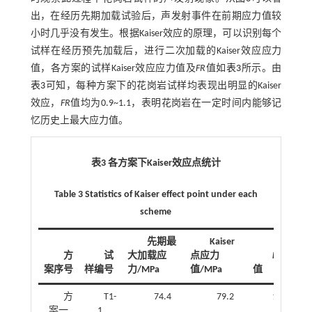
出，在经历先期加载试验后，声发射事件在前期应力值较
小时几乎没有发生。根据Kaiser效应的原理，可以识别每个
试样在经历预先加载后，进行二次加载的Kaiser效应应力
值，各方案的试样Kaiser效应应力值及
FR
值如
表3
所示。由
表3
可知，每种方案下的花岗岩试样均表现出明显的Kaiser
效应，
FR
值均为0.9~1.1，表明花岗岩在一定时间内能够记
忆历史上最大应力值。
表3 各方案下Kaiser效应点统计
Table 3 Statistics of Kaiser effect point under each
scheme
先期最
Kaiser
方
试
大加载应
点应力
FR
案序号
样编号
力/MPa
值/MPa
值
FR
方
T1-
74.4
79.2
1.06
案一
1