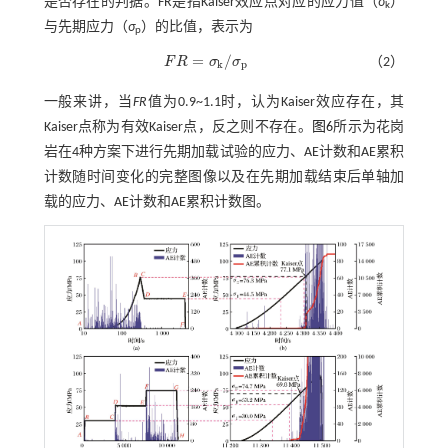
是否存在的判据。FR是指Kaiser效应点对应的应力值（
σ
）
k
与先期应力（
σ
）的比值，表示为
p
=
/
F
R
σ
σ
（2）
F
R
=
σ
k
/
σ
p
k
p
一般来讲，当
FR
值为0.9~1.1时，认为Kaiser效应存在，其
Kaiser点称为有效Kaiser点，反之则不存在。
图6
所示为花岗
岩在4种方案下进行先期加载试验的应力、AE计数和AE累积
计数随时间变化的完整图像以及在先期加载结束后单轴加
载的应力、AE计数和AE累积计数图。