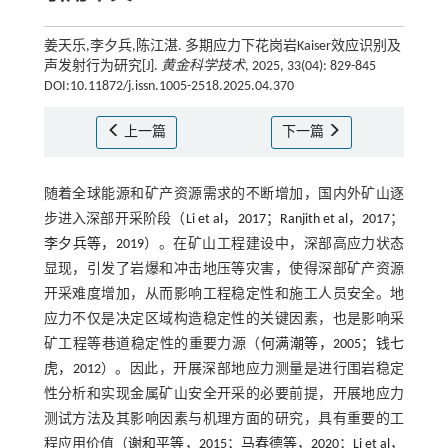
姜天乐,李夕兵,陈江湛. 多期应力下花岗岩Kaiser效应识别及
声发射行为研究[J].
黄金科学技术
, 2025, 33(04): 829-845
DOI:10.11872/j.issn.1005-2518.2025.04.370
上一篇
下一篇
随着全球能源和矿产资源需求的不断增加，国内外矿山逐
步进入深部开采阶段（
Li et al，2017
；
Ranjith et al，2017
；
李夕兵等，2019
）。在矿山工程建设中，深部高应力状态
显现，引发了岩爆和冲击地压等灾害，使得深部矿产资源
开采难度增加，从而影响工程稳定性和施工人员安全。地
应力不仅是决定区域构造稳定性的关键因素，也是影响采
矿工程等巷道稳定性的重要力源（
何满潮等，2005
；
钱七
虎，2012
）。因此，开展深部地应力测量是进行围岩稳定
性分析和实现金属矿山安全开采的必要前提，开展地应力
测试方法及其影响因素与机理方面的研究，具有重要的工
程应用价值（
谢和平等，2015
；
马春德等，2020
；
Li et al，