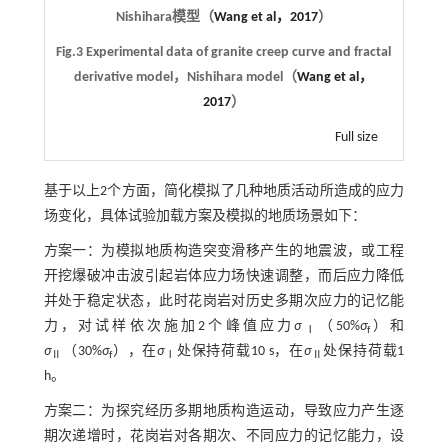
Nishihara模型（
Wang et al，2017
）
Fig.3 Experimental data of granite creep curve and fractal
derivative model，Nishihara model（
Wang et al，
2017
）
Full size
基于以上2个方面，简化模拟了几种地质活动所造成的应力
场变化，具体试验加载方案及模拟的地质场景如下：
方案一：为模拟地质构造突变滑移产生的地震波，或工程
开挖爆破冲击波引起岩体应力场快速调整，而后应力降低
并处于稳定状态，此时花岗岩对历史多期次应力的记忆能
力，对试样依次施加2个峰值应力
σ
（50%
σ
）和
Ⅰ
f
σ
（30%
σ
），在
σ
处保持荷载10 s，在
σ
处保持荷载1
Ⅱ
f
Ⅰ
Ⅱ
h。
方案二：为探究经历多期地质构造运动，导致应力产生逐
期次递增时，花岗岩对各期次、不同应力的记忆能力，设