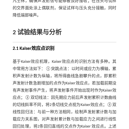
凡士林，确保声发射信号能够被良好接收；在压头与试样
的交界面处涂上偶联剂，保证试样与压头充分接触，同时
降低端部噪声。
2 试验结果与分析
2.1 Kaiser效应点识别
基于Kaiser效应机理，Kaiser效应点的识别方法有多种。其
中常用方法如下：①突跳点法：以时间或应力为横轴，累
积声发射计数为纵轴，将所得曲线急剧攀升的点，即累积
声发射计数急剧增加的点作为Kaiser效应点，若加载前期没
有声发射事件产生，将声发射事件开始出现时作为Kaiser效
应点；②双切线法：因先期应力前后声发射累积计数曲线
的切线斜率不同，将2条切线交点视为Kaiser效应点；③双
线性回归法：与前一种方法相同，绘制声发射累计数与加
载应力关系图，对声发射累计数与加载应力之间进行线性
回归处理，将2条回归直线的交点作为Kaiser 效应点。上述