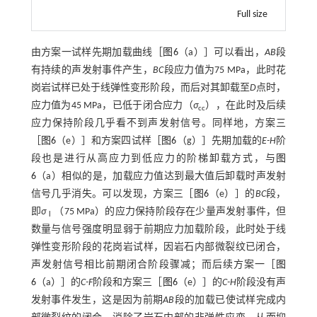
Full size
由方案一试样先期加载曲线［
图6
（a）］可以看出，
AB
段
有持续的声发射事件产生，
BC
段应力值为75 MPa，此时花
岗岩试样已处于线弹性变形阶段，而后对其卸载至
D
点时，
应力值为45 MPa，已低于闭合应力（
σ
），在此时及后续
cc
应力保持阶段几乎看不到声发射信号。同样地，方案三
［
图6
（e）］和方案四试样［
图6
（g）］先期加载的
E-H
阶
段也是进行从高应力到低应力的阶梯卸载方式，与
图
6
（a）相似的是，加载应力值达到最大值后卸载时声发射
信号几乎消失。可以发现，方案三［
图6
（e）］的
BC
段，
即
σ
（75 MPa）的应力保持阶段存在少量声发射事件，但
Ⅰ
数量与信号强度明显弱于前期应力加载阶段，此时处于线
弹性变形阶段的花岗岩试样，因岩石内部微裂纹已闭合，
声发射信号相比前期闭合阶段骤减；而后续方案一［
图
6
（a）］的
C-F
阶段和方案三［
图6
（e）］的
C-H
阶段没有声
发射事件发生，这是因为前期
AB
段的加载已使试样完成内