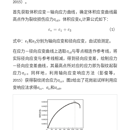
2015
）。
首先获取体积应变—轴向应力曲线，确定体积应变曲线最
高点作为裂纹损伤应力
σ
，体积应变
ε
计算公式如下：
cd
v
=
+
ε
ε
ε
（1）
ε
v
=
ε
1
+
ε
3
v
1
3
式中：
ε
和
ε
分别为轴向应变和径向应变，由试验测定。
1
3
在应力—径向应变曲线上选取
σ
与零点相连作参考线，将
cd
实际径向应变与参考线相减，得到径向应变差，绘制应力
—径向应变差曲线，其最高点所对应的应力即为裂纹起裂
应力
σ
。同样地，利用轴向应变响应方法（
彭俊等，
ci
2015
）获得裂纹闭合应力
σ
。
图2
给出了花岗岩试样利用应
cc
变响应法求得
σ
、
σ
和
σ
。
cc
ci
cd