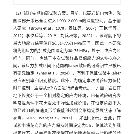
（2）试样先期加载试验方案。目前，以硬岩矿山为例，我
国深部开采已全面进入1 000~2 000 m的深度空间，基于前
人研究（
Brown et al，1978
；
景锋等，2007
；
王艳华等，
2012
；
李夕兵等，2019
；
刘兵权等，2022
），该深度下的
最大地应力估算值在26.51~77.61 MPa区间，因此，本研究
将先期应力的加载范围设定为30~75 MPa，处于上述应力区
间内。同时，也处于本次试验样品峰值应力的20%~80%之
间，该应力加载区间下花岗岩Kaiser效应的可辨识性已被已
有研究确定（
Zhao et al，2024
），有利于保证试验中Kaiser
效应识别率和识别精度。此外，为确定本次试验应力保持
时间控制，主要从2个方面进行综合考虑。一方面，岩石在
地下长期处于一个相对稳定的应力环境，已有试验研究表
明常温条件下花岗岩处于弹性加载阶段，在恒定荷载下大
致经过1 h的快速变形阶段能够达到变形稳定发展状态（
陈
亮等，2015
；
Wang et al，2017
），如
图3
所示。因此，在
试验中将花岗岩的应力保持时间设定为1 h，使其达到加载
稳定状态，从而模拟花岗岩在经历地质运动后所形成的长