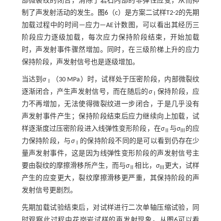
部微裂纹的闭合，消除了岩石内部的非弹性应变，从而抑
制了声发射活动的发生。
图6
（c）是方案二试样T2-2的先期
加载过程中的时间—应力—AE计数图，可以看出其经历三
阶段应力逐级加载，每次应力保持阶段结束，开始加载
时，声发射事件骤然增加。同时，在三级阶梯上升的应力
保持阶段，声发射信号也是逐级增加。
当达到
σ
（30 MPa）时，试样处于压密阶段，内部微裂纹
Ⅰ
逐渐闭合，产生声发射信号，而在随后的
σ
保持阶段，应
Ⅰ
力不再增加，无法使得微裂纹进一步闭合，于是几乎没有
声发射事件产生；保持阶段结束后应力继续向上加载，试
样逐渐度过压密阶段进入线弹性变形阶段，在
σ
与
σ
的应
Ⅱ
Ⅲ
力保持阶段，与
σ
的保持阶段不同的是可以看到仍存在少
Ⅰ
量声发射事件，这是因为线弹性变形阶段的声发射信号主
要由裂纹的摩擦滑移所产生，而与
σ
相比，
σ
更大，试样
Ⅱ
Ⅲ
产生的应变更大，裂纹摩擦滑移更严重，其保持阶段的声
发射信号更剧烈。
先期加载试验结束后，对试样进行二次单轴压缩试验，同
时观察此过程中花岗岩试样的声发射现象。从
图6
可以看