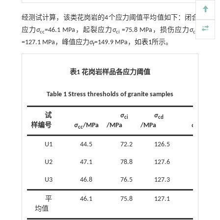
经测试计算，该类花岗岩的4个应力阈值平均值如下：闭合
应力
σ
=46.1 MPa，起裂应力
σ
=75.8 MPa，损伤应力
σ
cc
ci
cd
=127.1 MPa，峰值应力
σ
=149.9 MPa，如
表1
所示。
f
表1 花岗岩样品各应力阈值
Table 1 Stress thresholds of granite samples
试
σ
σ
ci
cd
样编号
σ
/MPa
/MPa
/MPa
σ
/MPa
cc
f
U1
44.5
72.2
126.5
146.6
U2
47.1
78.8
127.6
152.8
U3
46.8
76.5
127.3
150.3
平
46.1
75.8
127.1
149.9
均值