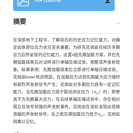
PDF (12897K)
摘要
在深部地下工程中，了解岩石的历史应力记忆能力，对确
定岩体原位应力状况至关重要。为研究花岗岩在经历多期
应力后所呈现的记忆能力，设置4组先期加载方案，并在先
期加载结束后对试样进行单轴压缩试验，观察其声发射现
象。结果表明：先期加载结束后立即进行单轴压缩试验，
花岗岩Kaiser效应明显，在加载应力达到先期最大应力值时
有剧烈声发射信号产生；花岗岩对多期应力具有一定记忆
能力，当先期加载应力高于裂纹闭合应力（
σ
）时，即使
cc
其不为先期最大应力，在后续单轴压缩试验中，存在相对
孤立且信号较强的声发射事件，花岗岩在该处呈现出低频
高幅的声发射信号，反之若先期加载应力低于
σ
，花岗岩
cc
则难以记忆。