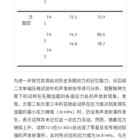
3
方
T4-
72.3
72.9
1.01
案四
1
T4-
74.3
80.6
1.08
2
74.8
78.7
1.05
T4-
3
为进一步探究花岗岩对历史多期应力的记忆能力，对后续
二次单轴压缩试验中的声发射信号进行分析，观察每种方
案下的试样在先期加载的各级应力处的声发射现象。发
现，方案二和方案三中的花岗岩试样在应力值达到其预先
加载的最小应力峰值（30 MPa）时，仍没有声发射事件发
生，表示试样并未记忆这一次应力活动。然而，随着应力
继续上升，试样T2-2在11 403 s处出现了零星且信号相对较
强的声发射事件，此时所对应的应力值为56.8 MPa，与方