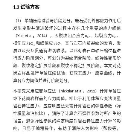
1.3 试验方案
（1） 单轴压缩试验与阶段划分。岩石受到外部应力作用后
发生变形并渐进破坏的过程中存在几个重要的应力阈值
（
Xue et al，2014
），即裂纹闭合应力
σ
、起裂应力
σ
、
cc
ci
损伤应力
σ
和峰值应力
σ
，其与岩石内部裂纹的发育、发
cd
f
展以及交互贯通有密切联系。以此对岩石单轴压缩过程进
行应力阶段划分，可划分为裂纹闭合阶段、线弹性变形阶
段、裂纹稳定扩展阶段和裂纹不稳定扩展阶段。本文对花
岗岩样品进行单轴压缩试验，获取其应力—应变曲线，计
算各应力阈值并进行阶段划分。
本研究采用应变响应法（
Nicksiar et al，2012
）计算单轴压
缩下花岗岩样品的应力阈值。相比于利用体积应变法测量
岩石特征应力，应变响应法无需计算岩石的弹性参数（弹
性模量和泊松比），消除了计算岩石弹性参数时所产生的
误差，避免弹性参数的确定精度对岩石特征应力计算的影
响，且易于编程操作，有助于消除人为影响（
彭俊等，