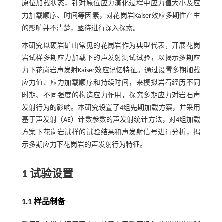
原位加载状态，针对原位应力演化过程中应力值大小及应
力加载顺序、时间等因素，对花岗岩Kaiser效应多期性产生
的影响并不清楚，亟待进行深入探索。
本研究以硬岩矿山常见的花岗岩作为典型代表，开展花岗
岩试样多期应力加载下的声发射测试试验，以揭示多期应
力下花岗岩声发射Kaiser效应记忆特征。通过设置多期加载
应力值、应力加载顺序和持续时间，来模拟岩石经历不同
时期、不同强度的构造应力作用，探究多期应力对岩石声
发射行为的影响。本研究设置了4组先期加载方案，并采用
基于声发射（AE）计数参数的声发射统计方法，对4组加载
方案下花岗岩试样的试验结果和声发射信号进行分析，揭
示多期应力下花岗岩的声发射行为特征。
1 试验设置
1.1 样品制备