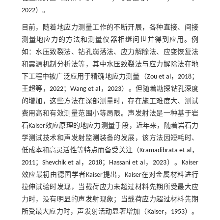
2022
）。
目前，随着地应力测量工作的不断开展，各种直接、间接
测量地应力的方法和测量仪器相继问世并得到应用。例
如：水压致裂法、钻孔崩落法、应力解除法、应变恢复法
和震源机制分析法等，其中水压致裂法与应力解除法在地
下工程中被广泛应用于精确地应力测量（
Zou et al，2018
；
王超等，2022
；
Wang et al，2023
）。但随着勘探钻孔深度
的增加，这些方法在深部测量时，存在施工难度大、测试
费用高和有效测量范围小等局限。声发射法是一种基于岩
石Kaiser效应原理的地应力测量手段，近年来，随着岩石力
学测试技术和声发射监测装备的发展，该方法因短耗时、
低成本和高灵活性等特点而备受关注（
Kramadibrata et al，
2011
；
Shevchik et al，2018
；
Hassani et al，2023
）。Kaiser
效应最初由德国学者Kaiser提出，Kaiser在对金属材料进行
拉伸试验时发现，当载荷应力未超过材料先期所受最大应
力时，没有明显的声发射现象；当载荷应力超过材料先期
所受最大应力时，声发射活动显著增加（
Kaiser，1953
）。