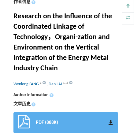
作者信息
+
Research on the Influence of the
Coordinated Linkage of
Technology，Organi-zation and
Environment on the Vertical
Integration of the Energy Metal
Industry Chain
1
1
,
2
Wenlong FANG
,
Dan LAI
Author information
+
文章历史
+
PDF (888K)