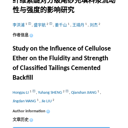
纤维素醚对分级尾砂充填料浆流动
性与强度的影响研究
1
2
1
1
2
李洪浦
,
盛宇航
,
姜千山
,
王靖丹
,
刘杰
作者信息
+
Study on the Influence of Cellulose
Ether on the Fluidity and Strength
of Classified Tailings Cemented
Backfill
1
2
1
Hongpu LI
,
Yuhang SHENG
,
Qianshan JIANG
,
1
2
Jingdan WANG
,
Jie LIU
Author information
+
文章历史
+