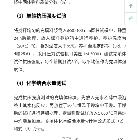
浆中固体物料质量分数（%）。
（3）单轴抗压强度试验
将搅拌均匀的充填料浆倒入
ϕ
50×100 mm圆柱试模中，静置
24 h后拆模，放入标准养护箱中进行养护，养护温度为
（20±1）℃，相对湿度大于95%。养护至规定龄期（3 d、7
d和28 d），采用压力试验机（美国HM-5030）测试充填体
试件抗压强度，每个龄期测试3个，取平均值作为充填体强
度值。
（4）化学结合水量测试
完成抗压强度测试的充填体碎块，先放入无水乙醇中浸泡
终止其水化反应，再放置于50 ℃恒温干燥箱中干燥。干燥
后的试样进行磨细处理，定量称取试样放入1 050 ℃马弗炉
中灼烧至恒重。充填体化学结合水量
w
计算公式如
式（2）
和
式（3）
所示。
−
m
m
2
3
−
W