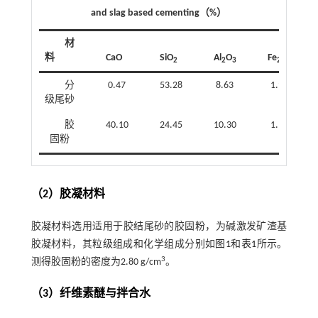
and slag based cementing（%）
材
料
CaO
SiO
Al
O
Fe
O
2
2
3
2
3
分
0.47
53.28
8.63
1.90
级尾砂
胶
40.10
24.45
10.30
1.16
固粉
（2）胶凝材料
胶凝材料选用适用于胶结尾砂的胶固粉，为碱激发矿渣基
胶凝材料，其粒级组成和化学组成分别如
图1
和
表1
所示。
3
测得胶固粉的密度为2.80 g/cm
。
（3）纤维素醚与拌合水