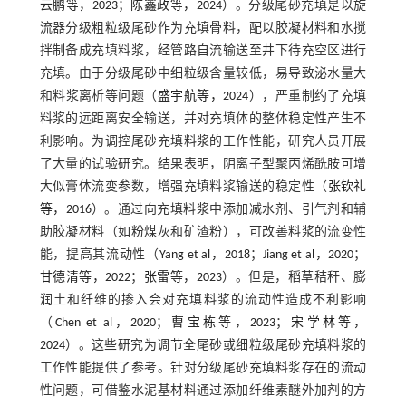
云鹏等，2023
；
陈鑫政等，2024
）。分级尾砂充填是以旋
流器分级粗粒级尾砂作为充填骨料，配以胶凝材料和水搅
拌制备成充填料浆，经管路自流输送至井下待充空区进行
充填。由于分级尾砂中细粒级含量较低，易导致泌水量大
和料浆离析等问题（
盛宇航等，2024
），严重制约了充填
料浆的远距离安全输送，并对充填体的整体稳定性产生不
利影响。为调控尾砂充填料浆的工作性能，研究人员开展
了大量的试验研究。结果表明，阴离子型聚丙烯酰胺可增
大似膏体流变参数，增强充填料浆输送的稳定性（
张钦礼
等，2016
）。通过向充填料浆中添加减水剂、引气剂和辅
助胶凝材料（如粉煤灰和矿渣粉），可改善料浆的流变性
能，提高其流动性（
Yang et al，2018
；
Jiang et al，2020
；
甘德清等，2022
；
张雷等，2023
）。但是，稻草秸秆、膨
润土和纤维的掺入会对充填料浆的流动性造成不利影响
（
Chen et al，2020
；
曹宝栋等，2023
；
宋学林等，
2024
）。这些研究为调节全尾砂或细粒级尾砂充填料浆的
工作性能提供了参考。针对分级尾砂充填料浆存在的流动
性问题，可借鉴水泥基材料通过添加纤维素醚外加剂的方