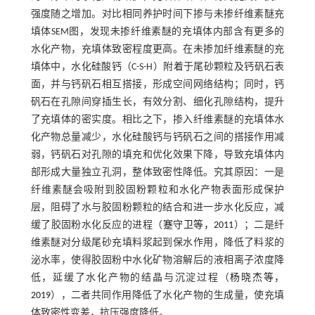
强度随之增加。对比相同养护时间下掺与未掺纤维素醚充
填体SEM图，发现未掺纤维素醚的充填体内部含有更多的
水化产物，充填体致密程度更高。在未掺加纤维素醚的充
填体中，水化硅酸钙（C-S-H）附着于尾砂颗粒及钙矾石表
面，并与钙矾石相互搭接，形成空间网络结构；同时，钙
矾石在孔隙间穿插生长，有效分割、细化孔隙结构，提升
了充填体的密实度。相比之下，掺入纤维素醚的充填体水
化产物总量减少，水化硅酸钙与钙矾石之间的搭接作用减
弱，钙矾石对孔隙的填充和优化效果下降，导致充填体内
部形成大量独立孔洞，整体致密性降低。究其原因：一是
纤维素醚会吸附到胶固粉颗粒和水化产物表面形成保护
层，阻碍了水与胶固粉颗粒的结合和进一步水化反应，减
缓了胶固粉水化反应的进程（
蹇守卫等，2011
）；二是纤
维素醚对分级尾砂充填料浆起到保水作用，降低了料浆的
泌水率，使得胶固粉中水化矿物溶解后的液相离子浓度降
低，延缓了水化产物的结晶与沉淀过程（
杨晓杰等，
2019
），二者共同作用降低了水化产物的生成量，使充填
体致密性变差，抗压强度降低。