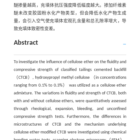
醚掺量越高，充填体抗压强度降低幅度越大。掺加纤维素
醚未改变胶固粉水化产物类型，但会降低水化产物生成
量，会引入空气使充填体宏观孔含量和总孔隙率增大，导
致充填体致密性变差。
Abstract
To investigate the influence of cellulose ether on the fluidity and
compressive strength of classified tailings cemented backfill
（CTCB）, hydroxypropyl methyl cellulose （in concentrations
ranging from 0.1% to 0.3%） was utilized as a cellulose ether
admixture. The variations in fluidity and strength of CTCB, both
with and without cellulose ethers, were quantitatively assessed
through rheological, expansion, bleeding, and unconfined
compressive strength tests. Furthermore, the differences in
microstructures of CTCB and the mechanism underlying
cellulose ether-modified CTCB were investigated using chemical