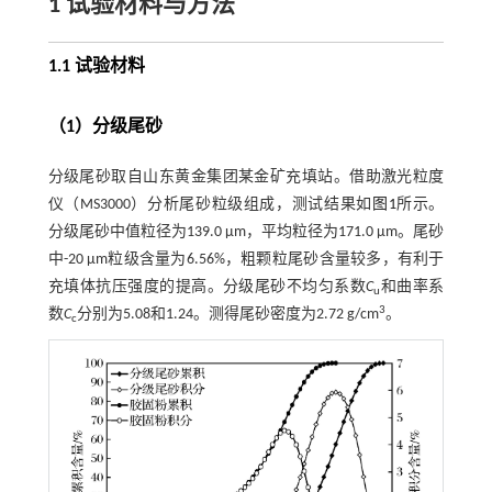
1 试验材料与方法
1.1 试验材料
（1）分级尾砂
分级尾砂取自山东黄金集团某金矿充填站。借助激光粒度
仪（MS3000）分析尾砂粒级组成，测试结果如
图1
所示。
分级尾砂中值粒径为139.0 μm，平均粒径为171.0 μm。尾砂
中-20 μm粒级含量为6.56%，粗颗粒尾砂含量较多，有利于
充填体抗压强度的提高。分级尾砂不均匀系数
C
和曲率系
u
3
数
C
分别为5.08和1.24。测得尾砂密度为2.72 g/cm
。
c