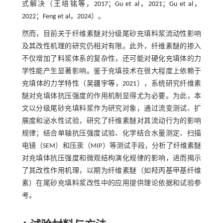
式解决（
王培铭等，2017
；
Gu et al，2021
；
Gu et al，
2022
；
Feng et al，2024
）。
然而，目前关于纤维素醚对分级尾砂充填料浆流动性影响
及其改性机理的研究仍相对有限。此外，纤维素醚的掺入
不仅增加了料浆体系的复杂性，还可能对硬化充填体的力
学性能产生显著影响。鉴于充填技术在很大程度上依赖于
充填体的力学特性（
吴疆宇等，2021
），系统研究纤维素
醚对充填体抗压强度的作用机制显得尤为必要。为此，本
文以分级尾砂充填料浆作为研究对象，通过流变测试、扩
展度和泌水性试验，研究了纤维素醚对其流动行为的影响
规律；结合单轴抗压强度试验、化学结合水量测定、扫描
电镜（SEM）和压汞（MIP）等测试手段，分析了纤维素醚
对充填体抗压强度和微观结构演化规律的影响，进而揭示
了其改性作用机理，以期为纤维素醚（如羟丙基甲基纤维
素）在尾砂充填料浆改性中的应用提供理论依据和试验参
考。