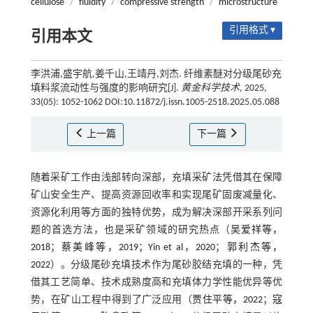
cellulose
/
fluidity
/
compressive strength
/
microstructure
引用格式 ▾
引用本文
李洪浦,盛宇航,姜千山,王靖丹,刘杰. 纤维素醚对分级尾砂充
填料浆流动性与强度的影响研究[J].
黄金科学技术
, 2025,
33(05): 1052-1062 DOI:10.11872/j.issn.1005-2518.2025.05.088
上一篇
下一篇
随着采矿工作由浅部转向深部，充填采矿法凭借其在保障
矿山安全生产、提高资源回收率和实现尾矿固废减量化、
资源化利用等方面的独特优势，成为解决深部开采系列问
题的首选方法，也是采矿领域的研究热点（
吴爱祥等，
2018
；
蔡美峰等，2019
；
Yin et al，2020
；
郭利杰等，
2022
）。分级尾砂充填技术作为尾砂胶结充填的一种，凭
借其工艺简单、技术成熟度高和充填体力学性能优异等优
势，在矿山工程中得到了广泛应用（
贾住平等，2022
；
寇