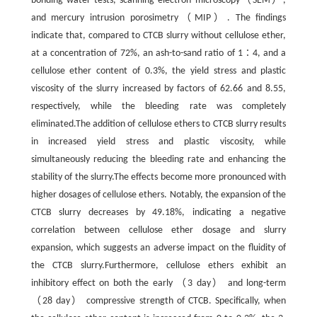
bonding water tests, scanning electron microscopy（SEM）,
and mercury intrusion porosimetry（MIP）. The findings
indicate that, compared to CTCB slurry without cellulose ether,
at a concentration of 72%, an ash-to-sand ratio of 1∶4, and a
cellulose ether content of 0.3%, the yield stress and plastic
viscosity of the slurry increased by factors of 62.66 and 8.55,
respectively, while the bleeding rate was completely
eliminated.The addition of cellulose ethers to CTCB slurry results
in increased yield stress and plastic viscosity, while
simultaneously reducing the bleeding rate and enhancing the
stability of the slurry.The effects become more pronounced with
higher dosages of cellulose ethers. Notably, the expansion of the
CTCB slurry decreases by 49.18%, indicating a negative
correlation between cellulose ether dosage and slurry
expansion, which suggests an adverse impact on the fluidity of
the CTCB slurry.Furthermore, cellulose ethers exhibit an
inhibitory effect on both the early （3 day） and long-term
（28 day） compressive strength of CTCB. Specifically, when