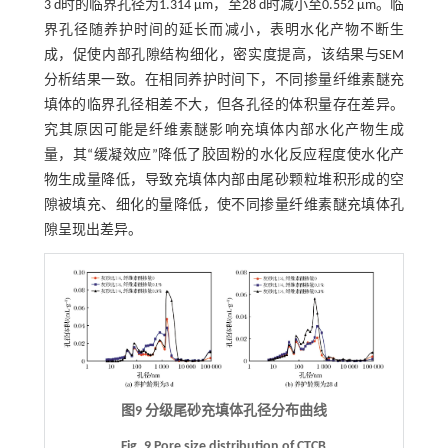
3 d时的临界孔径为1.314 μm，至28 d时减小至0.552 μm。临
界孔径随养护时间的延长而减小，表明水化产物不断生
成，促使内部孔隙结构细化，密实度提高，该结果与SEM
分析结果一致。在相同养护时间下，不同掺量纤维素醚充
填体的临界孔径相差不大，但各孔径的体积量存在差异。
究其原因可能是纤维素醚影响充填体内部水化产物生成
量，其“缓凝效应”降低了胶固粉的水化反应程度使水化产
物生成量降低，导致充填体内部由尾砂颗粒堆积形成的空
隙被填充、细化的量降低，使不同掺量纤维素醚充填体孔
隙呈现出差异。
图9 分级尾砂充填体孔径分布曲线
Fig. 9 Pore size distribution of CTCB