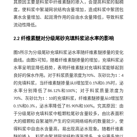
其原因主要是料浆中纤维素醚的掺入，会提高料浆的黏稠
度，使料浆中絮凝网状结构含量增加，造成料浆中絮团包
裹水含量增加、起润滑作用的自由水含量降低，导致料浆
流动性降低。
2.2 纤维素醚对分级尾砂充填料浆泌水率的影响
图5
所示为分级尾砂充填料浆泌水率随纤维素醚掺量的变化
曲线。由
图5
可知，随着纤维素醚掺量的增加，充填料浆泌
水率呈明显降低趋势，表明纤维素醚对充填料浆能够起到
良好的保水作用。对于料浆质量浓度为70%、灰砂比为1∶4
的充填料浆，当纤维素醚掺量从0增加至0.1%和0.3%时，泌
水率分别降低了86.12%和100%；对于料浆质量浓度为
70%、灰砂比为1∶10的充填料浆，纤维素醚掺量从0增加至
0.1%和0.3%，泌水率降低了85.90%和100%。究其原因：由
于分级尾砂充填料浆中粗颗粒尾砂含量较多，由比表面积
大的细颗粒自絮凝所产生的空间网络结构的数量就少，使
得料浆中自由水含量高，易出现高泌水现象。随着纤维素
醚的掺入，料浆中絮凝网状结构逐渐增多，水分更多地以