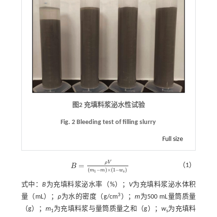
图2 充填料浆泌水性试验
Fig. 2 Bleeding test of filling slurry
Full size
ρ
V
=
（1）
B
B
=
ρ
V
(
m
1
-
m
)
×
(
1
-
w
s
)
(
−
)
×
(
1
−
)
m
m
w
1
s
式中：
B
为充填料浆泌水率（%）；
V
为充填料浆泌水体积
3
量（mL）；
ρ
为水的密度（g/cm
）；
m
为500 mL量筒质量
（g）；
m
为充填料浆与量筒质量之和（g）；
w
为充填料
1
s