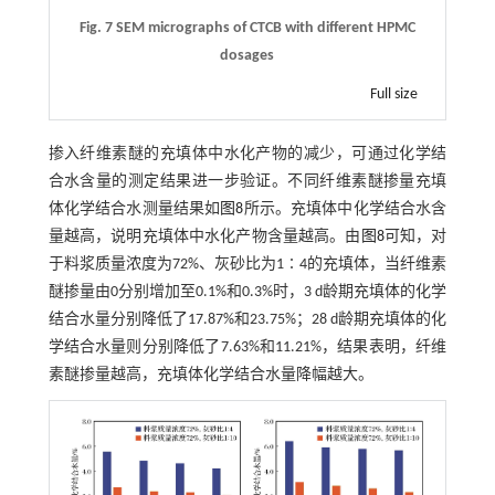
Fig. 7 SEM micrographs of CTCB with different HPMC
dosages
Full size
掺入纤维素醚的充填体中水化产物的减少，可通过化学结
合水含量的测定结果进一步验证。不同纤维素醚掺量充填
体化学结合水测量结果如
图8
所示。充填体中化学结合水含
量越高，说明充填体中水化产物含量越高。由
图8
可知，对
于料浆质量浓度为72%、灰砂比为1∶4的充填体，当纤维素
醚掺量由0分别增加至0.1%和0.3%时，3 d龄期充填体的化学
结合水量分别降低了17.87%和23.75%；28 d龄期充填体的化
学结合水量则分别降低了7.63%和11.21%，结果表明，纤维
素醚掺量越高，充填体化学结合水量降幅越大。