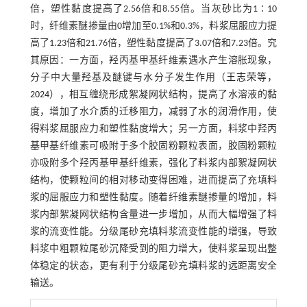
倍，塑性黏度提高了2.56倍和8.55倍。当灰砂比为1∶10
时，纤维素醚掺量由0增加至0.1%和0.3%，料浆屈服应力提
高了1.23倍和21.76倍，塑性黏度提高了3.07倍和7.23倍。究
其原因：一方面，羟丙基甲基纤维素遇水产生溶胀现象，
分子中大量羟基及醚键与水分子发生作用（
王志荣等，
2024
），相互缠绕形成絮凝网状结构，提高了水溶液的黏
度，增加了水介质的迁移阻力，减弱了水的润滑作用，使
得料浆屈服应力和塑性黏度增大；另一方面，料浆中羟丙
基甲基纤维素可吸附于多个胶固粉颗粒表面，胶固粉颗粒
亦吸附多个羟丙基甲基纤维素，强化了料浆内部絮凝网状
结构，使颗粒间的相对移动变得困难，进而提高了充填料
浆的屈服应力和塑性黏度。随着纤维素醚掺量的增加，料
浆内部絮凝网状结构含量进一步增加，从而大幅增强了料
浆的流变性能。分级尾砂充填料浆流变性能的增强，导致
料浆中粗颗粒尾砂沉降受到的阻力增大，使料浆呈现出整
体稳定的状态，更有利于分级尾砂充填料浆的远距离安全
输送。