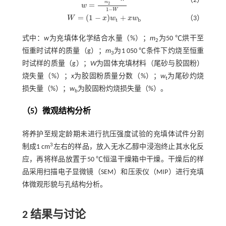
（2）
m
=
2
w
w
=
m
2
-
m
3
m
2
-
W
1
-
W
1
−
W
=
(
1
−
)
+
W
x
w
x
w
（3）
W
=
(
1
-
x
)
w
t
+
x
w
b
t
b
式中：
w
为充填体化学结合水量（%）；
m
为50 ℃烘干至
2
恒重时试样的质量（g）；
m
为1 050 ℃条件下灼烧至恒重
3
时试样的质量（g）；
W
为固体充填材料（尾砂与胶固粉）
烧失量（%）；
x
为胶固粉质量分数（%）；
w
为尾砂灼烧
t
损失量（%）；
w
为胶固粉灼烧损失量（%）。
b
（5）微观结构分析
将养护至规定龄期未进行抗压强度试验的充填体试件分割
3
制成1 cm
左右的样品，放入无水乙醇中浸泡终止其水化反
应，再将样品放置于50 ℃恒温干燥箱中干燥。干燥后的样
品采用扫描电子显微镜（SEM）和压汞仪（MIP）进行充填
体微观形貌与孔结构分析。
2 结果与讨论