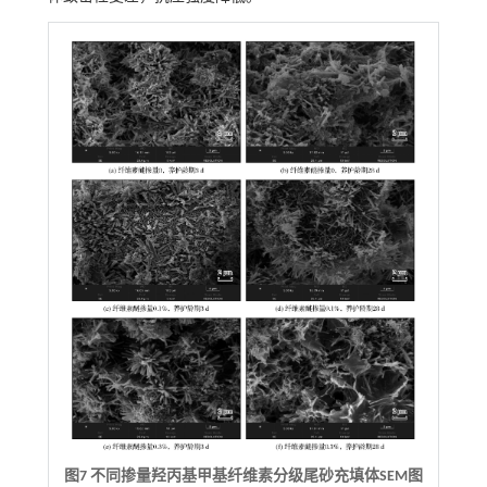
图7 不同掺量羟丙基甲基纤维素分级尾砂充填体SEM图