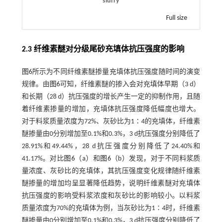
slurry
Full size
2.3 纤维素醚对分级尾砂充填体抗压强度的影响
图6
所示为不同纤维素醚掺量充填体抗压强度随时间的演变
规律。由
图6
可知，纤维素醚的掺入会对充填体早期（3 d）
和长期（28 d）抗压强度的增长产生一定的抑制作用，且随
着纤维素掺量的增加，充填体抗压强度降低幅度也增大。
对于料浆质量浓度为72%、灰砂比为1∶4的充填体，纤维素
醚掺量由0分别增加至0.1%和0.3%，3 d抗压强度分别降低了
28.91%和49.44%，28 d抗压强度分别降低了24.40%和
41.17%。对比
图6
（a）和
图6
（b）发现，对于不同料浆质
量浓度、灰砂比的充填体，其抗压强度变化规律随纤维素
醚掺量的增加均呈显著降低趋势，说明纤维素醚对充填体
抗压强度的影响受料浆浓度和灰砂比的影响较小。以料浆
质量浓度为70%的充填体为例，当灰砂比为1∶4时，纤维素
醚掺量由0分别增加至0.1%和0.3%，3 d抗压强度分别降低了