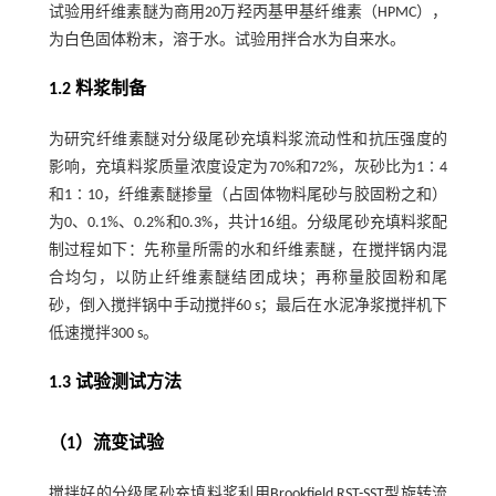
试验用纤维素醚为商用20万羟丙基甲基纤维素（HPMC），
为白色固体粉末，溶于水。试验用拌合水为自来水。
1.2 料浆制备
为研究纤维素醚对分级尾砂充填料浆流动性和抗压强度的
影响，充填料浆质量浓度设定为70%和72%，灰砂比为1∶4
和1∶10，纤维素醚掺量（占固体物料尾砂与胶固粉之和）
为0、0.1%、0.2%和0.3%，共计16组。分级尾砂充填料浆配
制过程如下：先称量所需的水和纤维素醚，在搅拌锅内混
合均匀，以防止纤维素醚结团成块；再称量胶固粉和尾
砂，倒入搅拌锅中手动搅拌60 s；最后在水泥净浆搅拌机下
低速搅拌300 s。
1.3 试验测试方法
（1）流变试验
搅拌好的分级尾砂充填料浆利用Brookfield RST-SST型旋转流