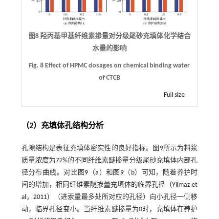
图8 羟丙基甲基纤维素掺量对分级尾砂充填体化学结合
水量的影响
Fig. 8 Effect of HPMC dosages on chemical binding water
of CTCB
Full size
（2）充填体孔结构分析
孔隙结构是表征充填体密实性的良好指标。
图9
所示为料浆
质量浓度为72%的不同纤维素醚掺量分级尾砂充填体内部孔
径分布曲线。对比
图9
（a）和
图9
（b）可知，随着养护时
间的增加，相同纤维素醚掺量充填体的临界孔径（
Yilmaz et
al，2011
）（进汞量最多处所对应的孔径）向小孔径一侧移
动，临界孔径变小。当纤维素醚掺量为0时，充填体在养护