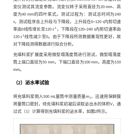
变仪测试其流变参数。流变仪转子采用直径为20 mm、高
度为40 mm的四叶桨式。测试过程为：测试总时间为240
s，测试程序含上升段与下降段，上升段在0~120 s内剪切速
-1
率由0线性增长至120 s
，下降段在120~240 s内剪切速率由
-1
120 s
线性减少至0。由于下降段所测数据重现性更好，故
对下降段测得数据进行拟合分析。
充填料浆扩展度采用微型塌落度筒进行测试，微型塌落度
筒上端口直径为50 mm，下端口直径为100 mm，高度为150
mm。
（2）泌水率试验
将充填料浆倒入500 mL量筒中测量质量
m
，迅速用保鲜膜
1
将量筒口密封，待充填料浆初凝后读取泌出水的体积
V
，通
过
式（1）
计算得到充填料浆的泌水率，如
图2
所示。