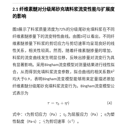
2.1 纤维素醚对分级尾砂充填料浆流变性能与扩展度
的影响
图3
展示了料浆质量浓度为72%的分级尾砂充填料浆在不同
纤维素醚掺量下的流变特性曲线。由
图3
可以看出，不同纤
维素醚掺量下料浆的剪切应力与剪切速率均呈现良好的线
性关系，相关性较高。然而，随着纤维素醚掺量的增加，
料浆的流变曲线发生明显位移，反映出掺量对流变行为具
有显著影响。采用Bingham流变模型对测量结果进行线性拟
2
合，从而得到充填料浆流变参数，拟合曲线的相关系数
R
均大于0.9，表明Bingham流变模型能够用来定量描述掺加
纤维素醚分级尾砂充填料浆流变行为。Bingham流变模型公
式表示为
˙
=
+
τ
τ
η
γ
（4）
τ
=
τ
0
+
η
γ
˙
0
式中：
τ
为剪切应力（Pa）；
τ
为屈服应力（Pa）；
η
为塑
0
˙
-1
性黏度（Pa·s）；
γ
为剪切速率（s
）。
γ
˙