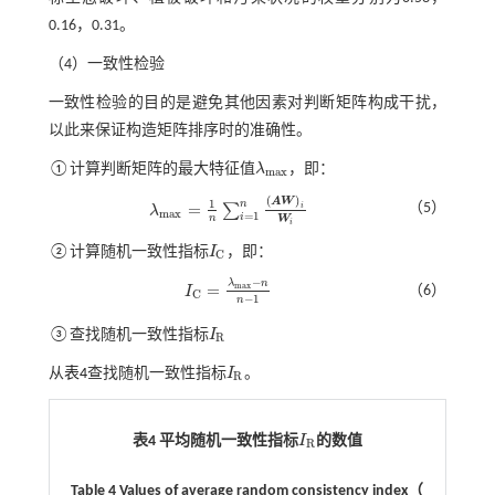
0.16，0.31。
（4）一致性检验
一致性检验的目的是避免其他因素对判断矩阵构成干扰，
以此来保证构造矩阵排序时的准确性。
①计算判断矩阵的最大特征值
λ
，即：
λ
m
a
x
m
a
x
(
)
A
W
1
n
（5）
=
∑
i
λ
λ
m
a
x
=
1
n
∑
i
=
1
n
A
W
i
W
i
m
a
x
=
1
i
n
W
i
②计算随机一致性指标
I
，即：
I
C
C
−
λ
n
=
m
a
x
（6）
I
I
C
=
λ
m
a
x
-
n
n
-
1
C
−
1
n
③查找随机一致性指标
I
I
R
R
从
表4
查找随机一致性指标
I
。
I
R
R
表4 平均随机一致性指标
I
的数值
I
R
R
Table 4 Values of average random consistency index（