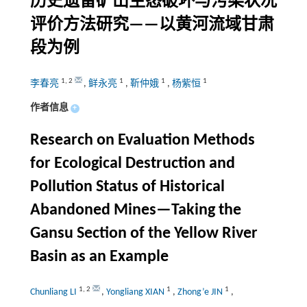
历史遗留矿山生态破坏与污染状况
评价方法研究——以黄河流域甘肃
段为例
1
,
2
1
1
1
李春亮
,
鲜永亮
,
靳仲娥
,
杨紫恒
作者信息
+
Research on Evaluation Methods
for Ecological Destruction and
Pollution Status of Historical
Abandoned Mines—Taking the
Gansu Section of the Yellow River
Basin as an Example
1
,
2
1
1
Chunliang LI
,
Yongliang XIAN
,
Zhong’e JIN
,