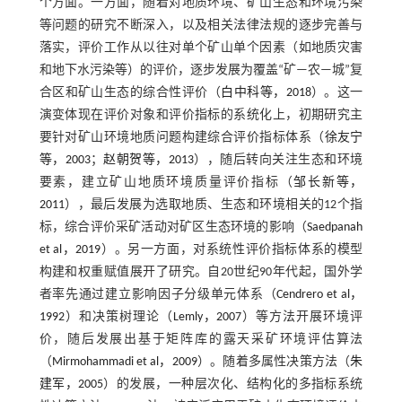
个方面。一方面，随着对地质环境、矿山生态和环境污染
等问题的研究不断深入，以及相关法律法规的逐步完善与
落实，评价工作从以往对单个矿山单个因素（如地质灾害
和地下水污染等）的评价，逐步发展为覆盖“矿—农—城”复
合区和矿山生态的综合性评价（
白中科等，2018
）。这一
演变体现在评价对象和评价指标的系统化上，初期研究主
要针对矿山环境地质问题构建综合评价指标体系（
徐友宁
等，2003
；
赵朝贺等，2013
），随后转向关注生态和环境
要素，建立矿山地质环境质量评价指标（
邹长新等，
2011
），最后发展为选取地质、生态和环境相关的12个指
标，综合评价采矿活动对矿区生态环境的影响（
Saedpanah
et al，2019
）。另一方面，对系统性评价指标体系的模型
构建和权重赋值展开了研究。自20世纪90年代起，国外学
者率先通过建立影响因子分级单元体系（
Cendrero et al，
1992
）和决策树理论（
Lemly，2007
）等方法开展环境评
价，随后发展出基于矩阵库的露天采矿环境评估算法
（
Mirmohammadi et al，2009
）。随着多属性决策方法（
朱
建军，2005
）的发展，一种层次化、结构化的多指标系统