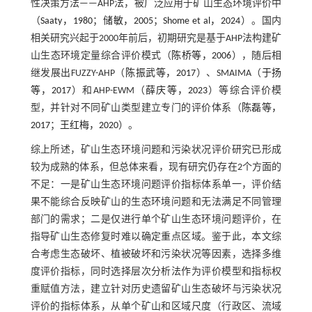
性决策方法——AHP法，被广泛应用于矿山生态环境评价中
（
Saaty，1980
；
储敏，2005
；
Shome et al，2024
）。国内
相关研究兴起于2000年前后，初期研究是基于AHP法构建矿
山生态环境定量综合评价模式（
陈桥等，2006
），随后相
继发展出FUZZY-AHP（
陈振武等，2017
）、SMAIMA（
于扬
等，2017
）和AHP-EWM（
薛庆等，2023
）等综合评价模
型，并针对不同矿山类型建立专门的评价体系（
陈磊等，
2017
；
王红梅，2020
）。
综上所述，矿山生态环境问题和污染状况评价研究已形成
较为成熟的体系，但总体来看，现有研究仍存在2个方面的
不足：一是矿山生态环境问题评价指标体系单一，评价结
果不能综合反映矿山的生态环境问题和无法满足不同管理
部门的需求；二是仅进行单个矿山生态环境问题评价，在
指导矿山生态修复时难以确定重点区域。鉴于此，本文综
合考虑生态破坏、植被破坏和污染状况等因素，选择多维
度评价指标，同时选择层次分析法作为评价模型和指标权
重赋值方法，建立针对历史遗留矿山生态破坏与污染状况
评价的指标体系，从单个矿山和区域尺度（行政区、流域