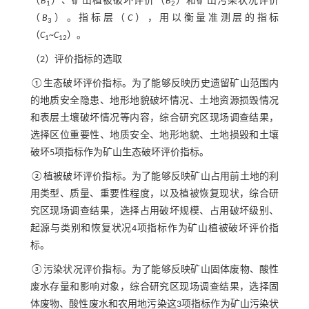
（
B
）、矿山植被破坏评价（
B
）和矿山污染状况评价
1
2
（
B
）。指标层（
C
），用以衡量准测层的指标
3
（
C
~
C
）。
1
12
（2）评价指标的选取
①生态破坏评价指标。为了能够反映历史遗留矿山范围内
的地质安全隐患、地形地貌破坏情况、土地资源损毁情况
和表层土壤破坏情况等内容，综合研究区现场调查结果，
选择区位重要性、地质安全、地形地貌、土地损毁和土壤
破坏5项指标作为矿山生态破坏评价指标。
②植被破坏评价指标。为了能够反映矿山占用前土地的利
用类型、质量、重要性程度，以及植被恢复现状，综合研
究区现场调查结果，选择占用破坏规模、占用破坏级别、
起源与类别和恢复状况4项指标作为矿山植被破坏评价指
标。
③污染状况评价指标。为了能够反映矿山固体废物、酸性
废水存量和影响对象，综合研究区现场调查结果，选择固
体废物、酸性废水和农用地污染这3项指标作为矿山污染状