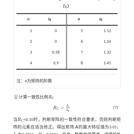
I
）
I
R
R
n
I
n
I
R
R
1
0
5
1.12
2
0
6
1.24
3
0.58
7
1.32
4
0.9
8
1.41
注：
n
为矩阵的阶数
④计算一致性比例
R
R
C
C
I
=
C
（7）
R
R
C
=
I
C
I
R
C
I
R
当
R
<0.10时，判断矩阵的一致性符合要求，否则判断矩
R
C
C
阵的元素应适当修正。得出矩阵
A
的最大特征值为3.01，
A