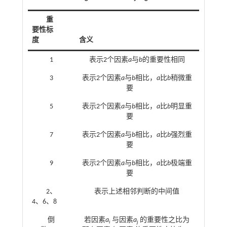
重
要性标
度
含义
1
表示2个因素
a
与
b
的重要性相同
3
表示2个因素
a
与
b
相比，
a
比
b
稍微重
要
5
表示2个因素
a
与
b
相比，
a
比
b
明显重
要
7
表示2个因素
a
与
b
相比，
a
比
b
强烈重
要
9
表示2个因素
a
与
b
相比，
a
比
b
极端重
要
2、
表示上述相邻判断的中间值
4、6、8
倒
若因素
a
与因素
a
的重要性之比为
i
j