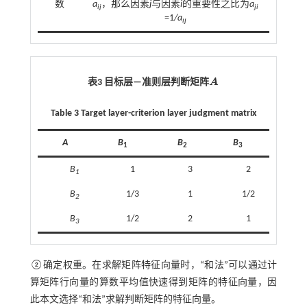
数
a
，那么因素
j
与因素
i
的重要性之比为
a
ij
ji
=1
/a
ij
表3 目标层—准则层判断矩阵
A
A
Table 3 Target layer-criterion layer judgment matrix
A
B
B
B
1
2
3
B
1
3
2
1
B
1/3
1
1/2
2
B
1/2
2
1
3
②确定权重。在求解矩阵特征向量时，“和法”可以通过计
算矩阵行向量的算数平均值快速得到矩阵的特征向量，因
此本文选择“和法”求解判断矩阵的特征向量。