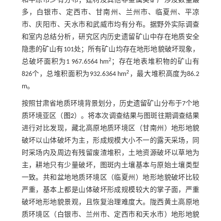
和平凉市少有分布；建材及其他非金属类矿产涉及数量最
多，白银市、定西市、甘南州、兰州市、临夏州、平凉
市、庆阳市、天水市和武威市均有分布。据野外实际调查
和室内总结分析，研究区内历史遗留矿山中存在地质安全
隐患的矿山有101处；所有矿山均存在地形地貌破坏现象，
2
总破坏面积为1 967.6564 hm
；存在地表堆积物的矿山有
2
826个，总堆积面积为932.6364 hm
，最大堆积高度为86.2
m。
按照甘肃省地质环境背景划分，历史遗留矿山分布于7个地
质环境亚区（
图2
）。将本次调查结果与图斑往期调查结果
进行对比发现，藏北高原地质环境区（甘南州）地形地貌
破坏以山体破坏为主，形成规模大小不一的露天采场，同
时采场内及周边有残留废渣堆积，土地资源破坏以草地为
主，耕地只有少量破坏，图斑内土壤基本与原始土壤类型
一致。共和盆地地质环境区（临夏州）地形地貌破坏比较
严重，基本上都是山体破坏形成规模较大的掌子面，严重
破坏地形地貌景观，且恢复治理难度大。陇西黄土高原地
质环境区（白银市、兰州市、定西市和天水市）地形地貌