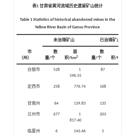
表1 甘肃省黄河流域历史遗留矿山统计
Table 1 Statistics of historical abandoned mines in the
Yellow River Basin of Gansu Province
未治理矿山
已治理矿山
市
数
面
数
面
2
2
（州）
量/个
积/hm
量/个
积/hm
白银市
528
1
87
316.58
596.55
定西市
258
776.74
168
581.81
甘南州
64
139.83
135
303.65
兰州市
677
1
203
493.33
817.40
临夏州
6
143.46
5
7.37