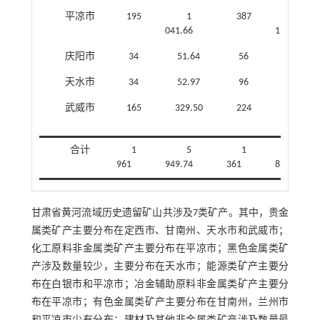
平凉市
195
1
387
1
041.66
138.14
庆阳市
34
51.64
56
143.25
天水市
34
52.97
96
163.56
武威市
165
329.50
224
684.37
合计
1
5
1
3
961
949.74
361
832.06
甘肃省黄河流域历史遗留矿山共涉及7类矿产。其中，贵金
属类矿产主要分布在定西市、甘南州、天水市和武威市；
化工原料非金属类矿产主要分布在平凉市；黑色金属类矿
产涉及数量较少，主要分布在天水市；能源类矿产主要分
布在白银市和平凉市；冶金辅助原料非金属类矿产主要分
布在平凉市；有色金属类矿产主要分布在甘南州，兰州市