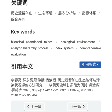
关键词
历史遗留矿山
/
生态环境
/
层次分析法
/
指标体系
/
综合评价
Key words
historical abandoned mines
/
ecological environment
/
analytic hierarchy process
/
index system
/
comprehensive
evaluation
引用格式 ▾
引用本文
李春亮,鲜永亮,靳仲娥,杨紫恒. 历史遗留矿山生态破坏与污
染状况评价方法研究——以黄河流域甘肃段为例[J].
黄金科
学技术
, 2025, 33(06): 1242-1252 DOI:10.11872/j.issn.1005-
2518.2025.06.204
上一篇
下一篇