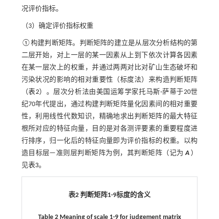
况评价指标。
（3）确定评价指标权重
①构建判断矩阵。判断矩阵的建立是从层次分析结构的第
二层开始，对上一层的某一因素从上到下依次计算各因素
在某一层次上的权重，并通过两两对比对矿山生态破坏和
污染状况的影响的相对重要性（标度法）来构造判断矩阵
（
表2
）。层次分析法由美国运筹学家托马斯·萨蒂于20世
纪70年代提出，通过构建判断矩阵量化因素间的相对重要
性，利用线性代数知识，精确地求出判断矩阵的最大特征
根所对应的特征向量，目的是对各测评要素的重要程度进
行排序，归一化后的特征向量即为评价指标的权重。以构
造目标层—准则层判断矩阵为例，其判断矩阵（记为
A
）
见
表3
。
表2 判断矩阵1-9标度的含义
Table 2 Meaning of scale 1-9 for judgement matrix