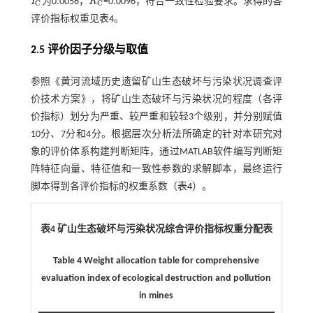
I
为0.0056，
R
=0.0096，符合一致性检验要求。求得的各
I
C
R
C
C
C
评价指标权重见
表4
。
2.5 评价因子分级与取值
参照《黄河流域历史遗留矿山生态破坏与污染状况调查评
价技术方案》，将矿山生态破坏与污染状况的程度（各评
价指标）划分为严重、较严重和较轻3个级别，并分别赋值
10分、7分和4分。根据层次分析法所确定的针对本研究对
象的评价体系构建判断矩阵，通过MATLAB软件编写判断矩
阵特征向量、特征值和一致性参数的求解脚本，最终运行
脚本得到各评价指标的权重系数（
表4
）。
表4 矿山生态破坏与污染状况综合评价指标权重分配表
Table 4 Weight allocation table for comprehensive
evaluation index of ecological destruction and pollution
in mines