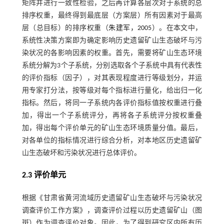
矩阵并进行一致性检验，之后再计算各层次对于系统的总
排序权重，最终得到最底层（方案层）所有因素对于最高
层（总目标）的排序权重（
朱建军，2005
）。在本文中，
系统性决策方案即为确定影响历史遗留矿山生态破坏与污
染状况的各影响因素的权重。首先，需要将矿山生态环境
系统分解为3个子系统，分别选取各个子系统中具有代表性
的评价指标（因子），对其表现程度进行等级划分，并运
用专家打分法，按等级对每个指标进行量化，给出归一化
指标。然后，将同一子系统内各评价指标值按权重进行叠
加，得出一个子系统评分，再将各子系统评分按权重叠
加，得出每个评价单元的矿山生态环境质量分值。最后，
对各单位的指标情况进行综合分析，对本地区历史遗留矿
山生态破坏和污染状况进行总体评价。
2.3 评价单元
根据《甘肃省黄河流域历史遗留矿山生态破坏与污染状况
调查评价工作方案》，调查评价过程以历史遗留矿山（图
斑）作为调查评价对象。因此，为了得到研究区内所有历