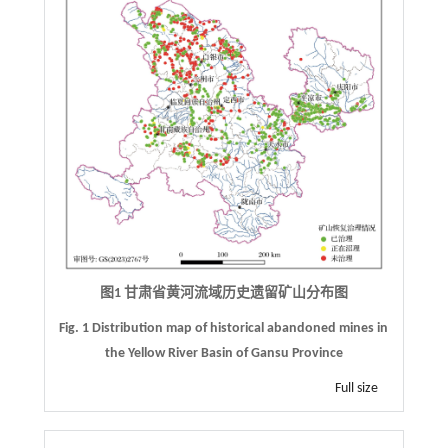
图1 甘肃省黄河流域历史遗留矿山分布图
Fig. 1 Distribution map of historical abandoned mines in
the Yellow River Basin of Gansu Province
Full size