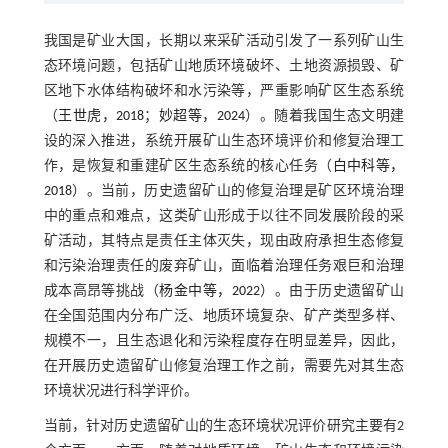
我国是矿业大国，长期以来采矿活动引发了一系列矿山生
态环境问题，包括矿山地质环境破坏、土地资源损毁、矿
区地下水体结构破坏和水污染等，严重影响矿区生态系统
（
王世虎，2018
；
妙超等，2024
）。随着我国生态文明建
设的深入推进，系统开展矿山生态环境评价和修复治理工
作，是恢复和重建矿区生态系统的核心任务（
白中科等，
2018
）。当前，历史遗留矿山的修复治理是矿区环境治理
中的重点和难点，这类矿山形成于以往不同发展阶段的采
矿活动，其特点是责任主体灭失，现由政府承担生态修复
和污染治理责任的废弃矿山，面临着治理任务艰巨和治理
成本高昂等挑战（
杨金中等，2022
）。由于历史遗留矿山
在全国范围内分布广泛、地质环境复杂、矿产类型多样、
规模不一，且生态退化和污染程度存在明显差异，因此，
在开展历史遗留矿山修复治理工作之前，需要先对其生态
环境状况进行科学评价。
当前，针对历史遗留矿山的生态环境状况评价研究主要有2