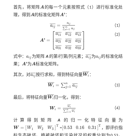
首先，将矩阵
A
的每一个元素按照
式（1）
进行标准化处
A
'
理，得到
A
的标准化矩阵
A
：
A
A
'
a
¯
¯
¯
¯
i
j
=
a
（1）
a
i
j
¯
=
a
i
j
∑
i
=
1
n
a
i
j
i
j
n
∑
a
i
j
=
1
i
⎡
⎤
¯
¯
¯
¯
¯
¯
¯
¯
¯
¯
¯
¯
¯
¯
¯
a
a
a
（2）
11
12
13
⎢
⎥
'
¯
¯
¯
¯
¯
¯
¯
¯
¯
¯
¯
¯
¯
¯
¯
=
⎣
⎦
A
a
a
a
A
'
=
a
11
¯
a
12
¯
a
13
¯
a
21
¯
a
22
¯
a
23
¯
a
31
¯
a
32
¯
a
33
¯
21
22
23
¯
¯
¯
¯
¯
¯
¯
¯
¯
¯
¯
¯
¯
¯
¯
a
a
a
31
32
33
¯
¯
¯
¯
式中：
a
为矩阵
A
的第
i
行第
j
列元素；
a
为
a
的标准化结
a
i
j
a
i
j
¯
a
i
j
i
j
i
j
i
j
'
果；
A
为
A
标准化矩阵。
A
'
A
¯
¯
¯
¯
¯
¯
¯
¯
¯
其次，对
a
按行求和，得到特征向量
W
：
a
i
j
¯
W
i
¯
i
j
i
¯
¯
¯
¯
¯
n
¯
¯
¯
¯
=
∑
W
a
（3）
W
i
¯
=
∑
j
=
1
n
a
i
j
¯
i
i
j
=
1
j
¯
¯
¯
¯
¯
最后，将特征向量
W
归一化，得到：
W
i
¯
i
¯
¯
¯
¯
w
=
i
（4）
W
W
i
=
w
i
¯
∑
i
=
1
n
w
i
¯
i
¯
¯
¯
¯
n
∑
w
i
=
1
i
计算得到矩阵
A
的归一化特征向量为
T
T
=
[
]
[
]
0.53
0.16
0.31
W
=
，即评价指
W
W
W
W
=
W
1
W
2
W
3
T
0.53
0.16
0.31
T
1
2
3
标生态破坏、植被破坏和污染状况的权重分别为0.53，