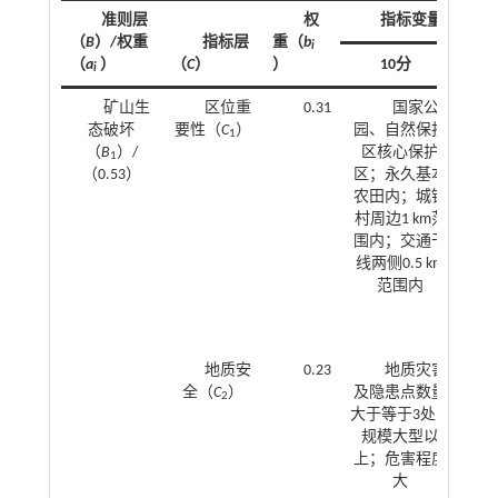
准则层
权
指标变量（
X
）
i
（
B
）/权重
指标层
重（
b
i
（
a
）
（
C
）
）
10分
i
矿山生
区位重
0.31
国家公
态破坏
要性（
C
）
园、自然保护
园
1
（
B
）/
区核心保护
护
1
（0.53）
区；永久基本
制
农田内；城镇
公
村周边1 km范
村
围内；交通干
k
线两侧0.5 km
内
范围内
0.5
地质安
0.23
地质灾害
全（
C
）
及隐患点数量
害
2
大于等于3处；
数
规模大型以
于
上；危害程度
模
大
害