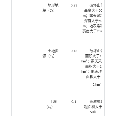
地形地
0.23
破坏山体
貌（
C
）
高度大于50
3
m；露天采坑
20
深度大于50
露
m；地表堆积
度
高度大于20 m
m
10
土地资
0.13
破坏山体
源（
C
）
面积大于1
4
hm²；露天采坑
0
面积大于2
hm
hm²；地表堆积
采
面积大于
0
hm
2 hm²
堆
0.5
土壤
0.1
砾质或更
（
C
）
粗面积大于
积大
5
50%