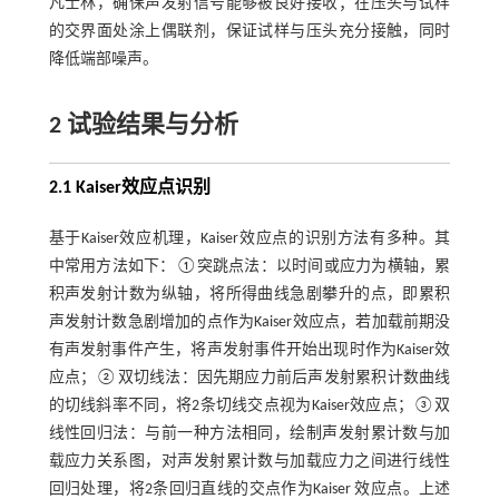
凡士林，确保声发射信号能够被良好接收；在压头与试样
的交界面处涂上偶联剂，保证试样与压头充分接触，同时
降低端部噪声。
2 试验结果与分析
2.1 Kaiser效应点识别
基于Kaiser效应机理，Kaiser效应点的识别方法有多种。其
中常用方法如下：①突跳点法：以时间或应力为横轴，累
积声发射计数为纵轴，将所得曲线急剧攀升的点，即累积
声发射计数急剧增加的点作为Kaiser效应点，若加载前期没
有声发射事件产生，将声发射事件开始出现时作为Kaiser效
应点；②双切线法：因先期应力前后声发射累积计数曲线
的切线斜率不同，将2条切线交点视为Kaiser效应点；③双
线性回归法：与前一种方法相同，绘制声发射累计数与加
载应力关系图，对声发射累计数与加载应力之间进行线性
回归处理，将2条回归直线的交点作为Kaiser 效应点。上述