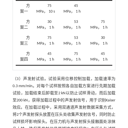
方
75
45
案一
MPa， 10 s
MPa， 1 h
方
30
53
75
案二
MPa， 1 h
MPa， 1 h
MPa， 1 h
方
75
53
30
案三
MPa， 1 h
MPa， 1 h
MPa， 1 h
方
45
75
45
案四
MPa， 1 h
MPa， 1 h
MPa， 1 h
（3）声发射试验。试验采用位移控制加载，加载速率为
0.3 mm/min。对每个试样按照各自加载方案进行先期加载
试验，加载结束后卸载至2 kN以防止试样滑动，而后加载
至200 kN，获得加载过程中的声发射信号，用于识别Kaiser
效应。在加载过程中，采用双通道声发射数据采集方式，
将2个声发射探头放置在压头处收集声发射信号，同时防止
试样损坏影响探头。在压力机与声发射探头接触面处涂抹