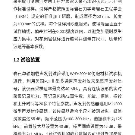
采用取自湖南汨罗团山村地表露天采石场的花岗岩岩样制
作标准试样。试样严格按照国际岩石力学与岩石工程学会
（ISRM）规定的标准加工研磨，制成直径为50 mm、长度
为100 mm的试样。每个试样用砂纸抛光，使得端面垂直于
试样轴线，偏差控制在0.001弧度以内，以避免加载时发生
应力集中。对花岗岩试样进行编号并测量其尺寸、质量和
波速等基本参数。
1.2 试验装置
岩石单轴加载声发射试验采用WHY-200/10伺服材料试验机
进行，利用美国PCI-Ⅱ型多通道声发射仪来采集声发射信
号，该仪器采样速率最高达40 MHz，具有连续波形的实时
采集记录能力，可记录包括AE事件数、能量、幅值、振铃
和上升时间等20多个特征参数。声发射传感器选用Mini300
微型声发射传感器，该传感器适合小尺寸被测对象，峰值
灵敏度达58 dB，频率范围为100~600 kHz，谐振频率为125
kHz。前置放大器设置为40 dB，噪声阈值设置为45 dB，采
样频率为1 MHz。2台试验机的载荷数据均可通过外加参数