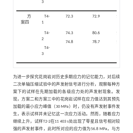
3
方
T4-
72.3
72.9
1.01
案四
1
T4-
74.3
80.6
1.08
2
74.8
78.7
1.05
T4-
3
为进一步探究花岗岩对历史多期应力的记忆能力，对后续
二次单轴压缩试验中的声发射信号进行分析，观察每种方
案下的试样在先期加载的各级应力处的声发射现象。发
现，方案二和方案三中的花岗岩试样在应力值达到其预先
加载的最小应力峰值（30 MPa）时，仍没有声发射事件发
生，表示试样并未记忆这一次应力活动。然而，随着应力
继续上升，试样T2-2在11 403 s处出现了零星且信号相对较
强的声发射事件，此时所对应的应力值为56.8 MPa，与方