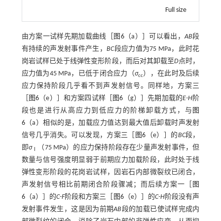
Full size
由方案一试样先期加载曲线［
图6
（a）］可以看出，
AB
段
有持续的声发射事件产生，
BC
段应力值为75 MPa，此时花
岗岩试样已处于线弹性变形阶段，而后对其卸载至
D
点时，
应力值为45 MPa，已低于闭合应力（
σ
），在此时及后续
cc
应力保持阶段几乎看不到声发射信号。同样地，方案三
［
图6
（e）］和方案四试样［
图6
（g）］先期加载的
E-H
阶
段也是进行从高应力到低应力的阶梯卸载方式，与
图
6
（a）相似的是，加载应力值达到最大值后卸载时声发射
信号几乎消失。可以发现，方案三［
图6
（e）］的
BC
段，
即
σ
（75 MPa）的应力保持阶段存在少量声发射事件，但
Ⅰ
数量与信号强度明显弱于前期应力加载阶段，此时处于线
弹性变形阶段的花岗岩试样，因岩石内部微裂纹已闭合，
声发射信号相比前期闭合阶段骤减；而后续方案一［
图
6
（a）］的
C-F
阶段和方案三［
图6
（e）］的
C-H
阶段没有声
发射事件发生，这是因为前期
AB
段的加载已使试样完成内