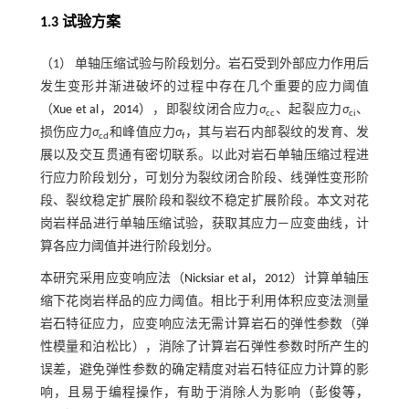
1.3 试验方案
（1） 单轴压缩试验与阶段划分。岩石受到外部应力作用后
发生变形并渐进破坏的过程中存在几个重要的应力阈值
（
Xue et al，2014
），即裂纹闭合应力
σ
、起裂应力
σ
、
cc
ci
损伤应力
σ
和峰值应力
σ
，其与岩石内部裂纹的发育、发
cd
f
展以及交互贯通有密切联系。以此对岩石单轴压缩过程进
行应力阶段划分，可划分为裂纹闭合阶段、线弹性变形阶
段、裂纹稳定扩展阶段和裂纹不稳定扩展阶段。本文对花
岗岩样品进行单轴压缩试验，获取其应力—应变曲线，计
算各应力阈值并进行阶段划分。
本研究采用应变响应法（
Nicksiar et al，2012
）计算单轴压
缩下花岗岩样品的应力阈值。相比于利用体积应变法测量
岩石特征应力，应变响应法无需计算岩石的弹性参数（弹
性模量和泊松比），消除了计算岩石弹性参数时所产生的
误差，避免弹性参数的确定精度对岩石特征应力计算的影
响，且易于编程操作，有助于消除人为影响（
彭俊等，