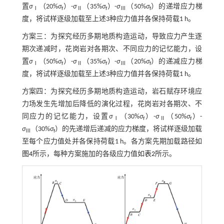
置
σ
（20%
σ
）-
σ
（35%
σ
）-
σ
（50%
σ
）的递增应力梯
Ⅰ
f
Ⅱ
f
Ⅲ
f
度，将试样逐级加载至上述3种应力值并各保持荷载1 h。
方案三：为探究经历多期地质构造运动，导致应力产生逐
期次递减时，花岗岩对各期次、不同应力的记忆能力，设
置
σ
（50%
σ
）-
σ
（35%
σ
）-
σ
（20%
σ
）的递减应力梯
Ⅰ
f
Ⅱ
f
Ⅲ
f
度，将试样逐级加载至上述3种应力值并各保持荷载1 h。
方案四：为探究经历多期地质构造运动，岩石赋存环境应
力场发生先增加后降低的演化过程，花岗岩对各期次、不
同应力的记忆能力，设置
σ
（30%
σ
）-
σ
（50%
σ
）-
Ⅰ
f
Ⅱ
f
σ
（30%
σ
）的先递增后递减的应力梯度，将试样逐级加载
Ⅲ
f
至每个应力值处并各保持荷载1 h。各方案先期加载路径如
图4
所示，每种方案施加的各级应力值如
表2
所示。