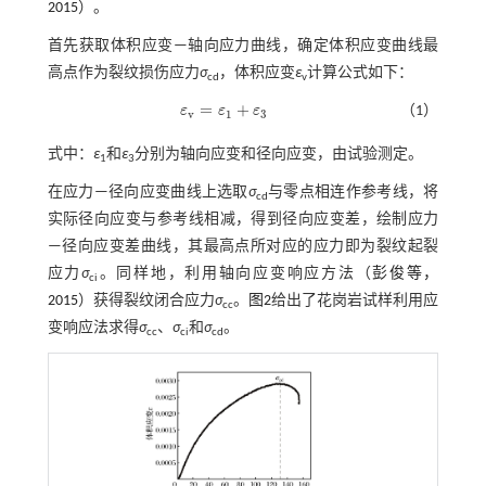
2015
）。
首先获取体积应变—轴向应力曲线，确定体积应变曲线最
高点作为裂纹损伤应力
σ
，体积应变
ε
计算公式如下：
cd
v
=
+
ε
ε
ε
（1）
ε
v
=
ε
1
+
ε
3
v
1
3
式中：
ε
和
ε
分别为轴向应变和径向应变，由试验测定。
1
3
在应力—径向应变曲线上选取
σ
与零点相连作参考线，将
cd
实际径向应变与参考线相减，得到径向应变差，绘制应力
—径向应变差曲线，其最高点所对应的应力即为裂纹起裂
应力
σ
。同样地，利用轴向应变响应方法（
彭俊等，
ci
2015
）获得裂纹闭合应力
σ
。
图2
给出了花岗岩试样利用应
cc
变响应法求得
σ
、
σ
和
σ
。
cc
ci
cd