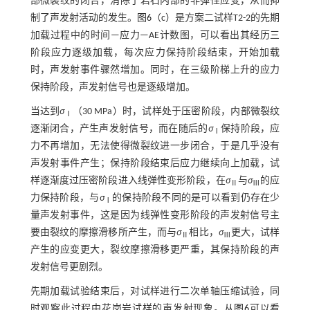
部微裂纹的闭合，消除了岩石内部的非弹性应变，从而抑
制了声发射活动的发生。
图6
（c）是方案二试样T2-2的先期
加载过程中的时间—应力—AE计数图，可以看出其经历三
阶段应力逐级加载，每次应力保持阶段结束，开始加载
时，声发射事件骤然增加。同时，在三级阶梯上升的应力
保持阶段，声发射信号也是逐级增加。
当达到
σ
（30 MPa）时，试样处于压密阶段，内部微裂纹
Ⅰ
逐渐闭合，产生声发射信号，而在随后的
σ
保持阶段，应
Ⅰ
力不再增加，无法使得微裂纹进一步闭合，于是几乎没有
声发射事件产生；保持阶段结束后应力继续向上加载，试
样逐渐度过压密阶段进入线弹性变形阶段，在
σ
与
σ
的应
Ⅱ
Ⅲ
力保持阶段，与
σ
的保持阶段不同的是可以看到仍存在少
Ⅰ
量声发射事件，这是因为线弹性变形阶段的声发射信号主
要由裂纹的摩擦滑移所产生，而与
σ
相比，
σ
更大，试样
Ⅱ
Ⅲ
产生的应变更大，裂纹摩擦滑移更严重，其保持阶段的声
发射信号更剧烈。
先期加载试验结束后，对试样进行二次单轴压缩试验，同
时观察此过程中花岗岩试样的声发射现象。从
图6
可以看