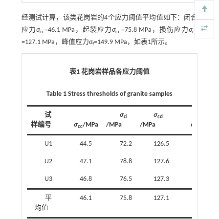
经测试计算，该类花岗岩的4个应力阈值平均值如下：闭合
应力
σ
=46.1 MPa，起裂应力
σ
=75.8 MPa，损伤应力
σ
cc
ci
cd
=127.1 MPa，峰值应力
σ
=149.9 MPa，如
表1
所示。
f
表1 花岗岩样品各应力阈值
Table 1 Stress thresholds of granite samples
试
σ
σ
ci
cd
样编号
σ
/MPa
/MPa
/MPa
σ
/MPa
cc
f
U1
44.5
72.2
126.5
146.6
U2
47.1
78.8
127.6
152.8
U3
46.8
76.5
127.3
150.3
平
46.1
75.8
127.1
149.9
均值