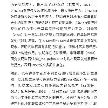
历史多期应力，也出现了2种观点（
赵奎等，2021
）：
①Kaiser效应仅反映该区域历史上最大原岩应力；②Kaiser
效应能够反映历史多期应力，但因岩石对地质构造演化历
史中的多期应力的记忆能力存在衰退现象，即Kaiser效应所
获得的应力值少于其真实所经历的应力期次。
刘峥等
（2004）
对一电站坝址区华力西期花岗岩进行单轴压缩声
发射试验时发现，在30 MPa和55 MPa处出现了集中声发射
现象，表明该岩石具有多期记忆能力，但该地区实际经历2
期以上构造作用，说明存在记忆衰退。
李珅熠等（2018）
研究发现岩石试样在200 με和800 με时均出现声发射累积计
数拐点，表明Kaiser效应多期性存在。
然而，也有许多学者对不同岩石进行增量循环加卸载试
验，发现加载速率和先期应力值对Kaiser效应存在一定影
响，但均未发现岩石的多期应力记忆能力（
石凯等，
2017
；
杨东辉等，2018
）。针对岩石声发射法测得的应力
值与历史多期原岩应力之间的关系，还有待深入分析。以
往岩石循环加卸载试验中并未完全贴近多期应力演化后的