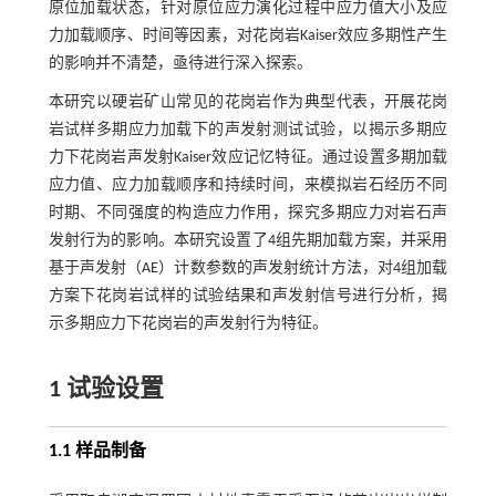
原位加载状态，针对原位应力演化过程中应力值大小及应
力加载顺序、时间等因素，对花岗岩Kaiser效应多期性产生
的影响并不清楚，亟待进行深入探索。
本研究以硬岩矿山常见的花岗岩作为典型代表，开展花岗
岩试样多期应力加载下的声发射测试试验，以揭示多期应
力下花岗岩声发射Kaiser效应记忆特征。通过设置多期加载
应力值、应力加载顺序和持续时间，来模拟岩石经历不同
时期、不同强度的构造应力作用，探究多期应力对岩石声
发射行为的影响。本研究设置了4组先期加载方案，并采用
基于声发射（AE）计数参数的声发射统计方法，对4组加载
方案下花岗岩试样的试验结果和声发射信号进行分析，揭
示多期应力下花岗岩的声发射行为特征。
1 试验设置
1.1 样品制备