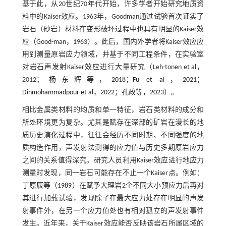
基于此，从20世纪70年代开始，许多学者开始研究地质资
料中的Kaiser效应。1963年，Goodman通过试验首次证实了
岩石（砂岩）材料在变形破坏过程中也具有明显的Kaiser效
应（Good-man，1963）。此后，国内外学者将Kaiser效应应
用到测量原岩应力领域，并基于不同工程条件，在实验室
对岩石声发射Kaiser效应进行大量研究（Leh-tonen et al，
2012；
杨东辉等，2018
；
Fu et al，2021
；
Dinmohammadpour et al，2022
；
孔政等，2023
）。
相比金属类材料的均质和单一特征，岩石类材料的成分和
所处环境更为复杂。尤其是赋存在深部的矿岩在漫长的地
质历史演化过程中，往往会经历不同时期、不同强度的地
质构造作用，声发射法测得的应力值与历史多期原岩应力
之间的关系值得深究。研究人员利用Kaiser效应进行地应力
测量时发现，同一岩石可能存在不止一个Kaiser点。例如：
丁原辰等（1989）
在赋予大理岩2个不同大小预应力后再对
其进行加载试验，发现除了在最大应力处存在明显的声发
射事件外，在另一个应力值处也有相对孤立的声发射事件
发生。近年来，关于Kaiser效应能否反映该岩石所属区域的