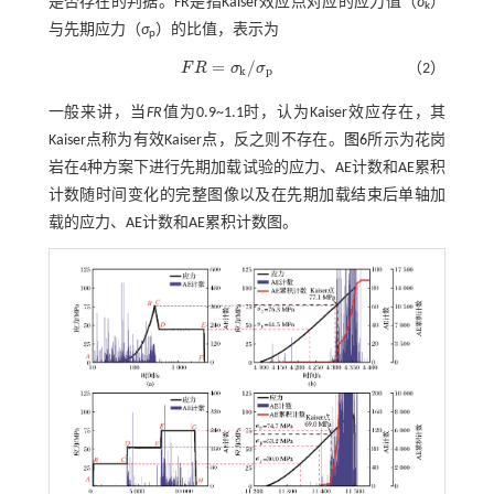
是否存在的判据。FR是指Kaiser效应点对应的应力值（
σ
）
k
与先期应力（
σ
）的比值，表示为
p
=
/
F
R
σ
σ
（2）
F
R
=
σ
k
/
σ
p
k
p
一般来讲，当
FR
值为0.9~1.1时，认为Kaiser效应存在，其
Kaiser点称为有效Kaiser点，反之则不存在。
图6
所示为花岗
岩在4种方案下进行先期加载试验的应力、AE计数和AE累积
计数随时间变化的完整图像以及在先期加载结束后单轴加
载的应力、AE计数和AE累积计数图。