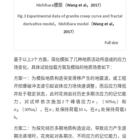
Nishihara模型（
Wang et al，2017
）
Fig.3 Experimental data of granite creep curve and fractal
derivative model，Nishihara model（
Wang et al，
2017
）
Full size
基于以上2个方面，简化模拟了几种地质活动所造成的应力
场变化，具体试验加载方案及模拟的地质场景如下：
方案一：为模拟地质构造突变滑移产生的地震波，或工程
开挖爆破冲击波引起岩体应力场快速调整，而后应力降低
并处于稳定状态，此时花岗岩对历史多期次应力的记忆能
力，对试样依次施加2个峰值应力
σ
（50%
σ
）和
Ⅰ
f
σ
（30%
σ
），在
σ
处保持荷载10 s，在
σ
处保持荷载1
Ⅱ
f
Ⅰ
Ⅱ
h。
方案二：为探究经历多期地质构造运动，导致应力产生逐
期次递增时，花岗岩对各期次、不同应力的记忆能力，设