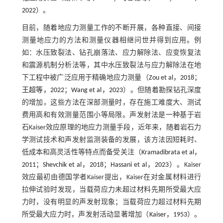
2022
）。
目前，随着地应力测量工作的不断开展，各种直接、间接
测量地应力的方法和测量仪器相继问世并得到应用。例
如：水压致裂法、钻孔崩落法、应力解除法、应变恢复法
和震源机制分析法等，其中水压致裂法与应力解除法在地
下工程中被广泛应用于精确地应力测量（
Zou et al，2018
；
王超等，2022
；
Wang et al，2023
）。但随着勘探钻孔深度
的增加，这些方法在深部测量时，存在施工难度大、测试
费用高和有效测量范围小等局限。声发射法是一种基于岩
石Kaiser效应原理的地应力测量手段，近年来，随着岩石力
学测试技术和声发射监测装备的发展，该方法因短耗时、
低成本和高灵活性等特点而备受关注（
Kramadibrata et al，
2011
；
Shevchik et al，2018
；
Hassani et al，2023
）。Kaiser
效应最初由德国学者Kaiser提出，Kaiser在对金属材料进行
拉伸试验时发现，当载荷应力未超过材料先期所受最大应
力时，没有明显的声发射现象；当载荷应力超过材料先期
所受最大应力时，声发射活动显著增加（
Kaiser，1953
）。