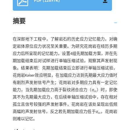
PDF (12897K)
摘要
在深部地下工程中，了解岩石的历史应力记忆能力，对确
定岩体原位应力状况至关重要。为研究花岗岩在经历多期
应力后所呈现的记忆能力，设置4组先期加载方案，并在先
期加载结束后对试样进行单轴压缩试验，观察其声发射现
象。结果表明：先期加载结束后立即进行单轴压缩试验，
花岗岩Kaiser效应明显，在加载应力达到先期最大应力值时
有剧烈声发射信号产生；花岗岩对多期应力具有一定记忆
能力，当先期加载应力高于裂纹闭合应力（
σ
）时，即使
cc
其不为先期最大应力，在后续单轴压缩试验中，存在相对
孤立且信号较强的声发射事件，花岗岩在该处呈现出低频
高幅的声发射信号，反之若先期加载应力低于
σ
，花岗岩
cc
则难以记忆。