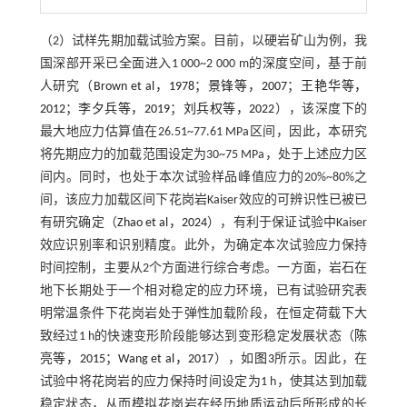
（2）试样先期加载试验方案。目前，以硬岩矿山为例，我
国深部开采已全面进入1 000~2 000 m的深度空间，基于前
人研究（
Brown et al，1978
；
景锋等，2007
；
王艳华等，
2012
；
李夕兵等，2019
；
刘兵权等，2022
），该深度下的
最大地应力估算值在26.51~77.61 MPa区间，因此，本研究
将先期应力的加载范围设定为30~75 MPa，处于上述应力区
间内。同时，也处于本次试验样品峰值应力的20%~80%之
间，该应力加载区间下花岗岩Kaiser效应的可辨识性已被已
有研究确定（
Zhao et al，2024
），有利于保证试验中Kaiser
效应识别率和识别精度。此外，为确定本次试验应力保持
时间控制，主要从2个方面进行综合考虑。一方面，岩石在
地下长期处于一个相对稳定的应力环境，已有试验研究表
明常温条件下花岗岩处于弹性加载阶段，在恒定荷载下大
致经过1 h的快速变形阶段能够达到变形稳定发展状态（
陈
亮等，2015
；
Wang et al，2017
），如
图3
所示。因此，在
试验中将花岗岩的应力保持时间设定为1 h，使其达到加载
稳定状态，从而模拟花岗岩在经历地质运动后所形成的长