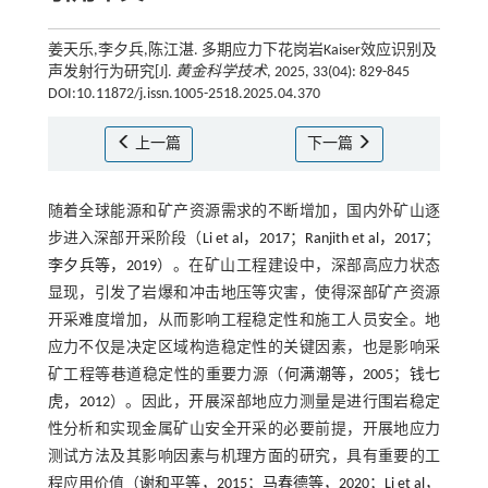
姜天乐,李夕兵,陈江湛. 多期应力下花岗岩Kaiser效应识别及
声发射行为研究[J].
黄金科学技术
, 2025, 33(04): 829-845
DOI:10.11872/j.issn.1005-2518.2025.04.370
上一篇
下一篇
随着全球能源和矿产资源需求的不断增加，国内外矿山逐
步进入深部开采阶段（
Li et al，2017
；
Ranjith et al，2017
；
李夕兵等，2019
）。在矿山工程建设中，深部高应力状态
显现，引发了岩爆和冲击地压等灾害，使得深部矿产资源
开采难度增加，从而影响工程稳定性和施工人员安全。地
应力不仅是决定区域构造稳定性的关键因素，也是影响采
矿工程等巷道稳定性的重要力源（
何满潮等，2005
；
钱七
虎，2012
）。因此，开展深部地应力测量是进行围岩稳定
性分析和实现金属矿山安全开采的必要前提，开展地应力
测试方法及其影响因素与机理方面的研究，具有重要的工
程应用价值（
谢和平等，2015
；
马春德等，2020
；
Li et al，