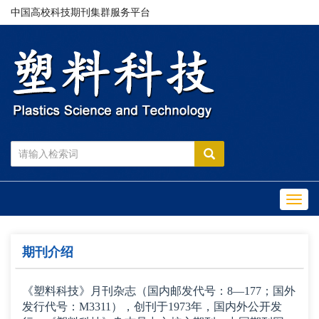
中国高校科技期刊集群服务平台
Toggl
navig
期刊介绍
《塑料科技》月刊杂志（国内邮发代号：8—177；
国外
发行代号：M3311
），创刊于1973年，国内外公开发