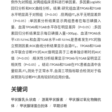
例作为对照组,对两组临床资料进行单因素、多因素Logisitic
回归分析和ROC曲线分析。结果:研究组血清TPOAb和TGAB
水平明显高于对照组（P<0.05）,但两组FT
水平无明显差异
4
（P>0.05）;单因素分析结果显示两组患者在每日碘摄入
量、血清TPOAb和TGAB水平存在明显差异（P<0.05）;多因
素回归分析结果显示每日碘摄入量>300μg、血清TPOAb水
平≥35 IU/mL和血清TGAB水平≥48 IU/mL是患者发生PTC的独
立预测因素;ROC曲线分析结果显示血清FT
、TPOAb和TGAB
4
水平联合诊断PTC的AUC值明显高于三者单独诊断时的AUC
值（P<0.05）;相关性分析结果显示TPOAb与TGAB呈明显正
相关性（P<0.05）。结论:TPOAb和TGAB在PTC患者血清中含
量较高,FT
则处于正常水平,血清三项指标联合检测对于临
4
床预测与诊断PTC具有较好的应用价值。
关键词
甲状腺乳头状癌
/
游离甲状腺素
/
甲状腺过氧化物酶抗
体
/
甲状腺球蛋白抗体
/
早期诊断