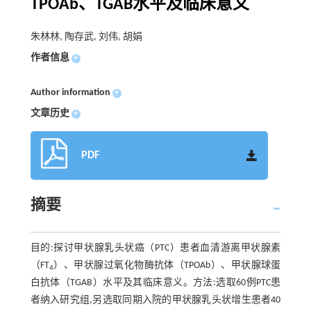
TPOAb、TGAB水平及临床意义
朱林林, 陶存武, 刘伟, 胡娟
作者信息
+
Author information
+
文章历史
+
PDF
摘要
目的:探讨甲状腺乳头状癌（PTC）患者血清游离甲状腺素
（FT
）、甲状腺过氧化物酶抗体（TPOAb）、甲状腺球蛋
4
白抗体（TGAB）水平及其临床意义。方法:选取60例PTC患
者纳入研究组,另选取同期入院的甲状腺乳头状增生患者40