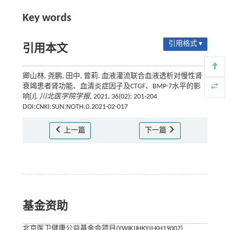
Key words
引用格式 ▾
引用本文
卿山林, 尧鹏, 田中, 曾莉. 血液灌流联合血液透析对慢性肾
衰竭患者肾功能、血清炎症因子及CTGF、BMP-7水平的影
响[J].
川北医学院学报
, 2021, 36(02): 201-204
DOI:CNKI:SUN:NOTH.0.2021-02-017
上一篇
下一篇
基金资助
北京医卫健康公益基金会项目(YWJKJJHKYJJ-KH19007)