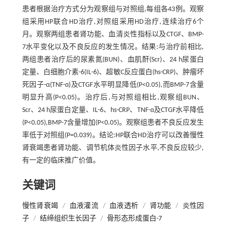
患者根据治疗方式分为观察组与对照组,每组各43例。观察
组采用HP联合HD治疗,对照组采用HD治疗,连续治疗6个
月。观察两组患者肾功能、血清炎性指标以及CTGF、BMP-
7水平变化以及不良反应的发生情况。结果:与治疗前相比,
两组患者治疗后的尿素氮(BUN)、血肌酐(Scr)、24 h尿蛋白
定量、白细胞介素-6(IL-6)、超敏C反应蛋白(hs-CRP)、肿瘤坏
死因子-α(TNF-ɑ)及CTGF水平明显降低(P<0.05),而BMP-7含量
明显升高(P<0.05)。治疗后,与对照组相比,观察组BUN、
Scr、24 h尿蛋白定量、IL-6、hs-CRP、TNF-ɑ及CTGF水平降低
(P<0.05),BMP-7含量增加(P<0.05)。观察组患者不良反应发生
率低于对照组(P=0.039)。结论:HP联合HD治疗可以改善慢性
肾衰竭患者肾功能、调节机体炎性因子水平,不良反应较少,
有一定的临床推广价值。
关键词
慢性肾衰竭
/
血液灌流
/
血液透析
/
肾功能
/
炎性因
子
/
结缔组织生长因子
/
骨形态形成蛋白-7