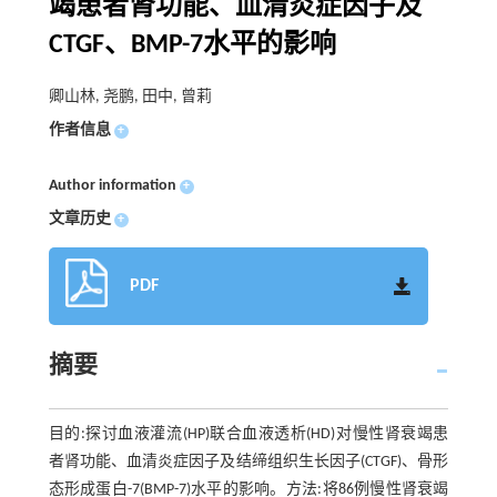
竭患者肾功能、血清炎症因子及
CTGF、BMP-7水平的影响
卿山林, 尧鹏, 田中, 曾莉
作者信息
+
Author information
+
文章历史
+
PDF
摘要
目的:探讨血液灌流(HP)联合血液透析(HD)对慢性肾衰竭患
者肾功能、血清炎症因子及结缔组织生长因子(CTGF)、骨形
态形成蛋白-7(BMP-7)水平的影响。方法:将86例慢性肾衰竭