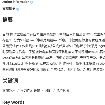
Author information
+
文章历史
+
摘要
目的:探讨盆底超声在压力性尿失禁(SUI)中的应用价值及影响SUI发
存在SUI分为SUI组(n=68例)和对照组(n=52例)。比较两组静息时膀
采用受试者工作曲线(ROC曲线)分析盆底超声对SUI的诊断价值;采用Logist
时膀胱尿道后角、尿道旋转角度和膀胱颈移动度大于对照组(P<0.05),两
(AUC)为0.808;单因素分析影响SUI发生的相关因素表明,产妇在产次
多因素Logistic回归分析显示,产次≥2次、阴道分娩、新生儿体质量≥4 0
查对诊断SUI具有较好的应用价值;产次≥2次、阴道分娩、新生儿体质量≥4 0
关键词
盆底超声
/
压力性尿失禁
/
诊断
/
危险因素
Key words