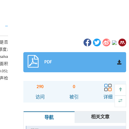
据是否
厚度;
lva
PDF
线面积
5);
超声检
290
0
访问
被引
详细
相关文章
导航