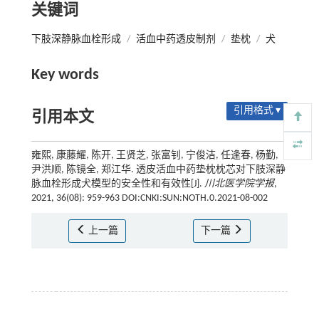
关键词
下肢深静脉血栓形成
/
活血中药透皮制剂
/
垫枕
/
犬
Key words
引用格式 ▾
引用本文
雍熙, 康藤耀, 陈开, 王贤芝, 张富钊, 宁俊洁, 任逢春, 杨勤,
尹洪顺, 陈镜全, 郑江华. 透皮活血中药垫枕枕芯对下肢深静
脉血栓形成犬模型的安全性和有效性[J].
川北医学院学报
,
2021, 36(08): 959-963 DOI:CNKI:SUN:NOTH.0.2021-08-002
上一篇
下一篇