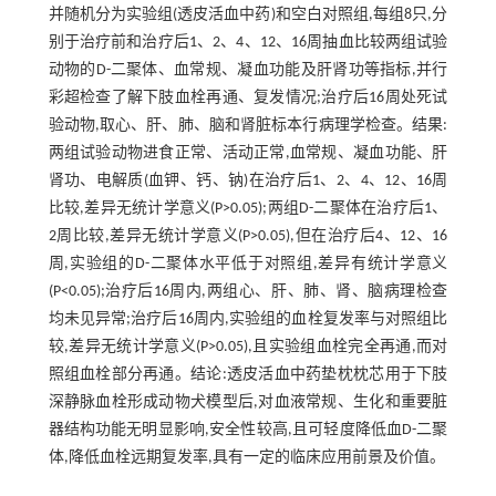
并随机分为实验组(透皮活血中药)和空白对照组,每组8只,分
别于治疗前和治疗后1、2、4、12、16周抽血比较两组试验
动物的D-二聚体、血常规、凝血功能及肝肾功等指标,并行
彩超检查了解下肢血栓再通、复发情况;治疗后16周处死试
验动物,取心、肝、肺、脑和肾脏标本行病理学检查。结果:
两组试验动物进食正常、活动正常,血常规、凝血功能、肝
肾功、电解质(血钾、钙、钠)在治疗后1、2、4、12、16周
比较,差异无统计学意义(P>0.05);两组D-二聚体在治疗后1、
2周比较,差异无统计学意义(P>0.05),但在治疗后4、12、16
周,实验组的D-二聚体水平低于对照组,差异有统计学意义
(P<0.05);治疗后16周内,两组心、肝、肺、肾、脑病理检查
均未见异常;治疗后16周内,实验组的血栓复发率与对照组比
较,差异无统计学意义(P>0.05),且实验组血栓完全再通,而对
照组血栓部分再通。结论:透皮活血中药垫枕枕芯用于下肢
深静脉血栓形成动物犬模型后,对血液常规、生化和重要脏
器结构功能无明显影响,安全性较高,且可轻度降低血D-二聚
体,降低血栓远期复发率,具有一定的临床应用前景及价值。