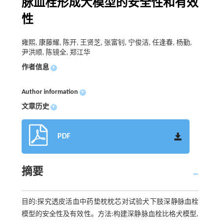
脉血栓形成犬模型的安全性和有效
性
雍熙, 康藤耀, 陈开, 王贤芝, 张富钊, 宁俊洁, 任逢春, 杨勤,
尹洪顺, 陈镜全, 郑江华
作者信息
+
Author information
+
文章历史
+
PDF
摘要
目的:探究透皮活血中药垫枕枕芯对试验犬下肢深静脉血栓
模型的安全性及有效性。方法:构建深静脉血栓比格犬模型,