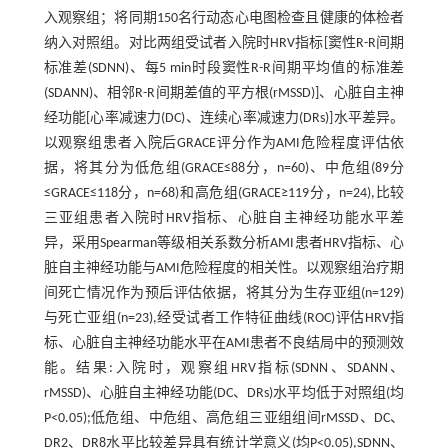
入观察组；将同期150名行动态心电图检查且健康的体检者
纳入对照组。对比两组受试者入院时HRV指标[窦性R-R间期
标准差(SDNN)、每5 min时段窦性R-R间期平均值的标准差
(SDANN)、相邻R-R间期差值的平方根(rMSSD)]、心脏自主神
经功能[心率减速力(DC)、连续心率减速力(DRs)]水平差异。
以观察组患者入院后GRACE评分作为AMI危险程度评估依
据，将其分为低危组(GRACE≤88分，n=60)、中危组(89分
≤GRACE≤118分，n=68)和高危组(GRACE≥119分，n=24),比较
三亚组患者入院时HRV指标、心脏自主神经功能水平差
异，采用Spearman等级相关系数分析AMI患者HRV指标、心
脏自主神经功能与AMI危险程度的相关性。以观察组治疗期
间死亡情况作为预后评估依据，将其分为生存亚组(n=129)
与死亡亚组(n=23),经受试者工作特征曲线(ROC)评估HRV指
标、心脏自主神经功能水平在AMI患者不良结局中的预测效
能。结果:入院时，观察组HRV指标(SDNN、SDANN、
rMSSD)、心脏自主神经功能(DC、DRs)水平均低于对照组(均
P<0.05);低危组、中危组、高危组三亚组组间rMSSD、DC、
DR2、DR8水平比较差异具有统计学意义(均P<0.05),SDNN、