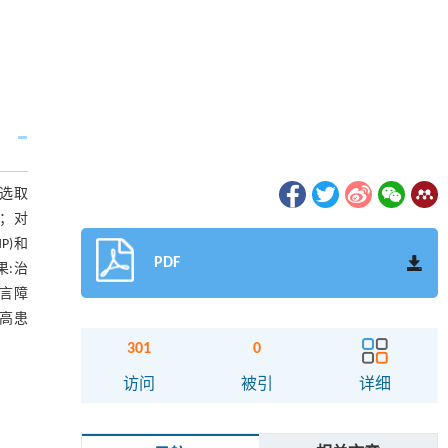
:选取
疗；对
P)和
PDF
果:治
语言障
提高患
301
0
访问
被引
详细