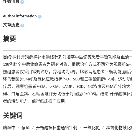
作者信息
+
Author information
+
文章历史
+
摘要
目的:探讨开窍醒神补虚通络针刺对脑卒中后偏瘫患者平衡功能及血清一氧化氮
138例脑卒中后偏瘫患者为研究对象，根据治疗方式不同分为观察组(n=
照组患者仅采用常规治疗，疗程均为4周。比较两组患者平衡功能[前后倾斜角(F
环鸟苷酸(cGMP)]及氧化应激指标[NO、SOD和三磷酸肌醇(IP3)]、
疗后，观察组患者F-BIA、L-RIA、cAMP、SOD、NO浓度及FMA评分均
碍、口角歪斜、吞咽困难评分均低于对照组(P<0.05)。结论:开窍
者的活动能力，值得临床推广应用。
关键词
脑卒中
/
偏瘫
/
开窍醒神补虚通络针刺
/
一氧化氮
/
超氧化物歧化