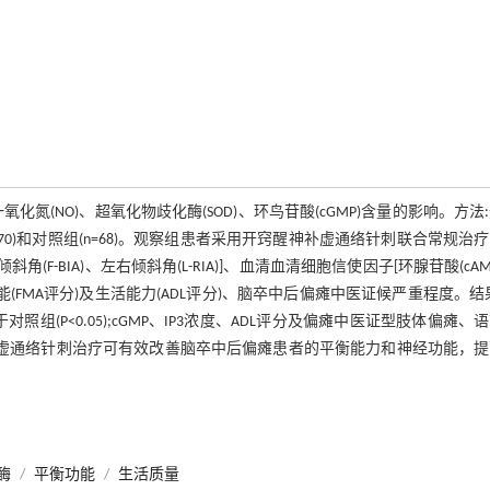
(NO)、超氧化物歧化酶(SOD)、环鸟苷酸(cGMP)含量的影响。方法
70)和对照组(n=68)。观察组患者采用开窍醒神补虚通络针刺联合常规治
-BIA)、左右倾斜角(L-RIA)]、血清血清细胞信使因子[环腺苷酸(cAM
运动功能(FMA评分)及生活能力(ADL评分)、脑卒中后偏瘫中医证候严重程度。结
大于对照组(P<0.05);cGMP、IP3浓度、ADL评分及偏瘫中医证型肢体偏瘫、
醒神补虚通络针刺治疗可有效改善脑卒中后偏瘫患者的平衡能力和神经功能，
酶
/
平衡功能
/
生活质量