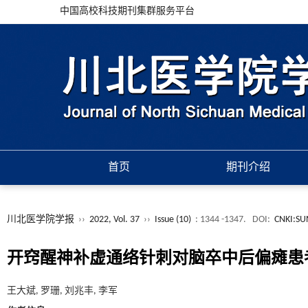
中国高校科技期刊集群服务平台
首页
期刊介绍
川北医学院学报
››
2022, Vol. 37
››
Issue (10)
: 1344 -1347.
DOI:
CNKI:SU
开窍醒神补虚通络针刺对脑卒中后偏瘫患者
王大斌, 罗珊, 刘兆丰, 李军