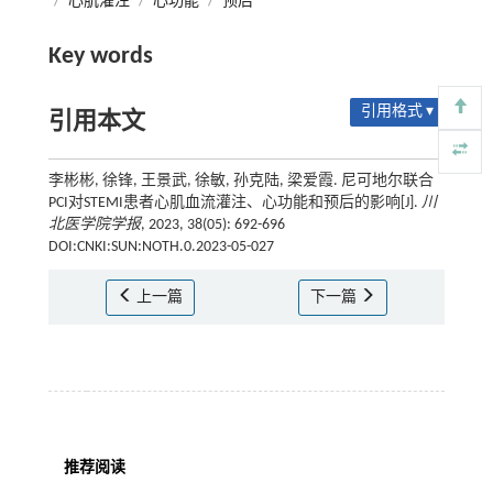
/
心肌灌注
/
心功能
/
预后
Key words
引用格式 ▾
引用本文
李彬彬, 徐锋, 王景武, 徐敏, 孙克陆, 梁爱霞. 尼可地尔联合
PCI对STEMI患者心肌血流灌注、心功能和预后的影响[J].
川
北医学院学报
, 2023, 38(05): 692-696
DOI:CNKI:SUN:NOTH.0.2023-05-027
上一篇
下一篇