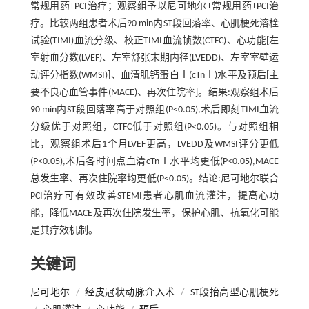
常规用药+PCI治疗；观察组予以尼可地尔+常规用药+PCI治
疗。比较两组患者术后90 min内ST段回落率、心肌梗死溶栓
试验(TIMI)血流分级、校正TIMI血流帧数(CTFC)、心功能[左
室射血分数(LVEF)、左室舒张末期内径(LVEDD)、左室室壁运
动评分指数(WMSI)]、血清肌钙蛋白Ⅰ(cTnⅠ)水平及预后[主
要不良心血管事件(MACE)、再次住院率]。结果:观察组术后
90 min内ST段回落率高于对照组(P<0.05),术后即刻TIMI血流
分级优于对照组，CTFC低于对照组(P<0.05)。与对照组相
比，观察组术后1个月LVEF更高，LVEDD及WMSI评分更低
(P<0.05),术后各时间点血清cTnⅠ水平均更低(P<0.05),MACE
总发生率、再次住院率均更低(P<0.05)。结论:尼可地尔联合
PCI治疗可有效改善STEMI患者心肌血流灌注，提高心功
能，降低MACE及再次住院发生率，保护心肌、抗氧化可能
是其疗效机制。
关键词
尼可地尔
/
经皮冠状动脉介入术
/
ST段抬高型心肌梗死