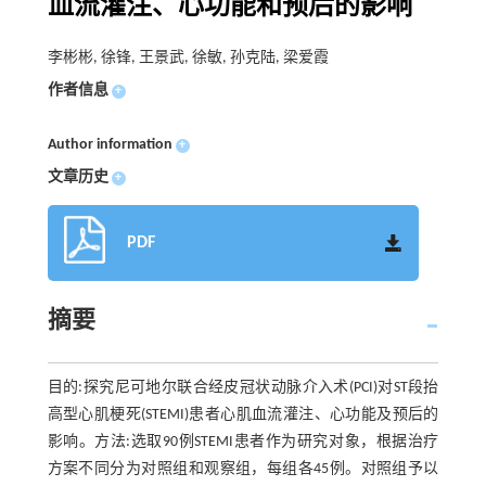
血流灌注、心功能和预后的影响
李彬彬, 徐锋, 王景武, 徐敏, 孙克陆, 梁爱霞
作者信息
+
Author information
+
文章历史
+
PDF
摘要
目的:探究尼可地尔联合经皮冠状动脉介入术(PCI)对ST段抬
高型心肌梗死(STEMI)患者心肌血流灌注、心功能及预后的
影响。方法:选取90例STEMI患者作为研究对象，根据治疗
方案不同分为对照组和观察组，每组各45例。对照组予以