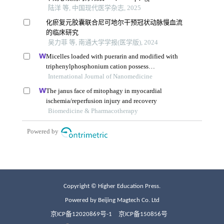
Copyright © Higher Education Press.
Powered by Beijing Magtech Co. Ltd
京ICP备12020869号-1
京ICP备150856号